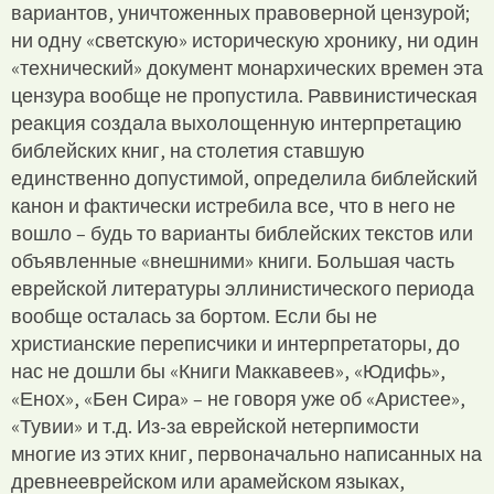
вариантов, уничтоженных правоверной цензурой;
ни одну «светскую» историческую хронику, ни один
«технический» документ монархических времен эта
цензура вообще не пропустила. Раввинистическая
реакция создала выхолощенную интерпретацию
библейских книг, на столетия ставшую
единственно допустимой, определила библейский
канон и фактически истребила все, что в него не
вошло – будь то варианты библейских текстов или
объявленные «внешними» книги. Большая часть
еврейской литературы эллинистического периода
вообще осталась за бортом. Если бы не
христианские переписчики и интерпретаторы, до
нас не дошли бы «Книги Маккавеев», «Юдифь»,
«Енох», «Бен Сира» – не говоря уже об «Аристее»,
«Тувии» и т.д. Из-за еврейской нетерпимости
многие из этих книг, первоначально написанных на
древнееврейском или арамейском языках,