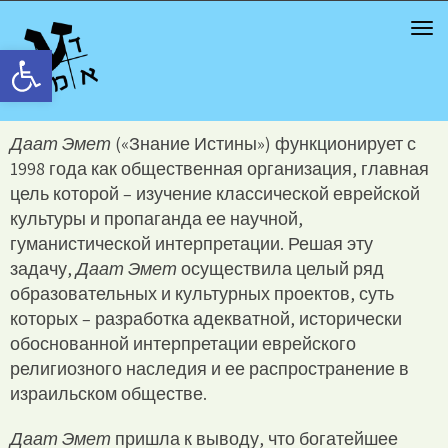
TOG
NAV
Открыть панель инструментов
Даат Эмет
(«Знание Истины») функционирует с
1998 года как общественная организация, главная
цель которой – изучение классической еврейской
культуры и пропаганда ее научной,
гуманистической интерпретации. Решая эту
задачу,
Даат Эмет
осуществила целый ряд
образовательных и культурных проектов, суть
которых – разработка адекватной, исторически
обоснованной интерпретации еврейского
религиозного наследия и ее распространение в
израильском обществе.
Даат Эмет
пришла к выводу, что богатейшее