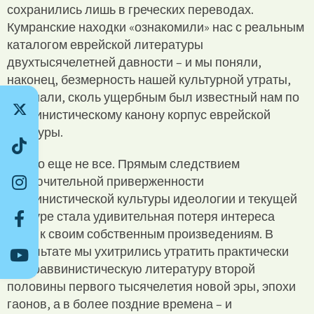
сохранились лишь в греческих переводах.
Кумранские находки «ознакомили» нас с реальным
каталогом еврейской литературы
двухтысячелетней давности – и мы поняли,
наконец, безмерность нашей культурной утраты,
осознали, сколь ущербным был известный нам по
раввинистическому канону корпус еврейской
культуры.
Но это еще не все. Прямым следствием
исключительной приверженности
раввинистической культуры идеологии и текущей
цензуре стала удивительная потеря интереса
даже к своим собственным произведениям. В
результате мы ухитрились утратить практически
всю раввинистическую литературу второй
половины первого тысячелетия новой эры, эпохи
гаонов, а в более поздние времена – и