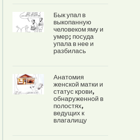
Бык упал в
выкопанную
человеком яму и
умер; посуда
упала в нее и
разбилась
Анатомия
женской матки и
статус крови,
обнаруженной в
полостях,
ведущих к
влагалищу