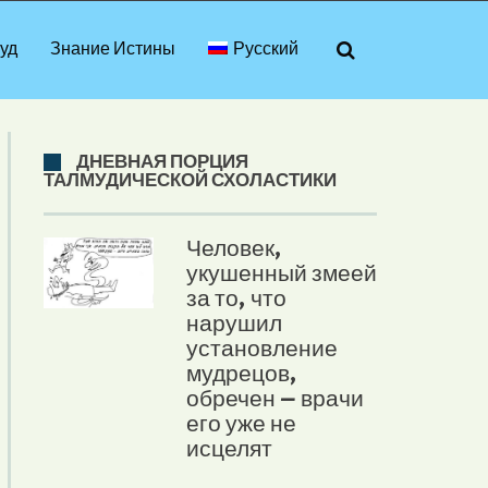
уд
Знание Истины
Русский
ДНЕВНАЯ ПОРЦИЯ
ТАЛМУДИЧЕСКОЙ СХОЛАСТИКИ
Человек,
укушенный змеей
за то, что
нарушил
установление
мудрецов,
обречен – врачи
его уже не
исцелят