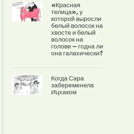
«Красная
телица», у
которой выросли
белый волосок на
хвосте и белый
волосок на
голове – годна ли
она галахически?
Когда Сара
забеременела
Ицхаком