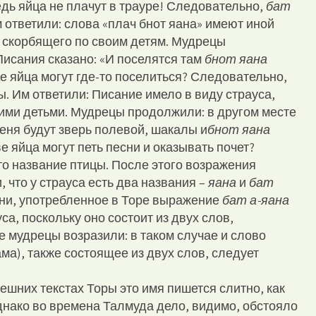
едь яйца не плачут в трауре! Следовательно,
бат
м ответили: слова «плач бнот яана» имеют иной
, скорбящего по своим детям. Мудрецы
Писания сказано: «И поселятся там
бнот яана
зве яйца могут где-то поселиться? Следовательно,
ы. Им ответили: Писание имело в виду страуса,
ими детьми. Мудрецы продолжили: в другом месте
еня будут зверь полевой, шакалы и
бнот яана
ве яйца могут петь песни и оказывать почет?
то название птицы. После этого возражения
что у страуса есть два названия –
яана
и
бат
 они, употребленное в Торе выражение
бат а-яана
са, поскольку оно состоит из двух слов,
е мудрецы возразили: в таком случае и слово
ма), также состоящее из двух слов, следует
нешних текстах Торы это имя пишется слитно, как
днако во времена Талмуда дело, видимо, обстояло