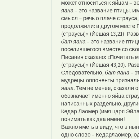
может относиться к яйцам – в
яана
– это название птицы. И
смысл – речь о плаче страуса
продолжили: в другом месте 
(страусы)» (Йешая 13,21). Ра
бат яана
– это название птиц
поселившегося вместе со сво
Писания сказано: «Почитать м
(страусы)» (Йешая 43,20). Раз
Следовательно,
бат яана
– э
мудрецы-оппоненты признали, 
яана
. Тем не менее, сказали
обозначает именно яйца страу
написанных раздельно. Други
Кедар Лаомер (имя царя Эйла
понимать как два имени!
Важно иметь в виду, что в ны
одно слово – Кедарлаомер, о