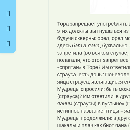
Тора запрещает употреблять в
этих должны вы гнушаться из 
будучи скверны: орел, орел мо
здесь
бат а-яана
, буквально 
запретила (во всяком случае,
полагали, что этот запрет все
«спрятан» в Торе? Им ответили
страуса, есть дочь? Поневоле
яйца страуса, являющиеся ег
Мудрецы спросили: быть мож
(страуса)? Им ответили: в др
яаним
(страусы) в пустыне» (
истинное название птицы –
я
Мудрецы продолжили: в друго
шакалы и плач как бнот яана 