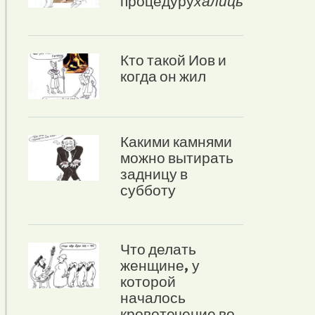
процедуру
халицы
Кто такой Иов и
когда он жил
Какими камнями
можно вытирать
задницу в
субботу
Что делать
женщине, у
которой
началось
кровотечение во