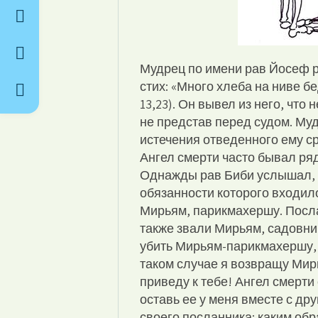
Мудрец по имени рав Йосеф 
стих: «Много хлеба на ниве б
13,23). Он вывел из него, что
не представ перед судом. Му
истечения отведенного ему ср
Ангел смерти часто бывал ря
Однажды рав Биби услышал, к
обязанности которого входил
Мирьям, парикмахершу. Посл
также звали Мирьям, садовниц
убить Мирьям-парикмахершу, 
таком случае я возвращу Мир
приведу к тебе! Ангел смерти
оставь ее у меня вместе с др
своего посланника: каким об