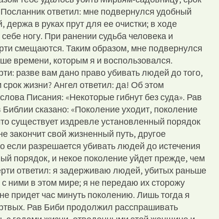
 Посланник ответил: мне подвернулся удобный
, держа в руках прут для ее очистки; в ходе
себе ногу. При ранении судьба человека и
рти смещаются. Таким образом, мне подвернулся
ьше времени, которым я и воспользовался.
ти: разве вам дано право убивать людей до того,
 срок жизни? Ангел ответил: да! Об этом
лова Писания: «Некоторые гибнут без суда». Рав
 Библии сказано: «Поколение уходит, поколение
 что существует издревле установленный порядок
не закончит свой жизненный путь, другое
Но если разрешается убивать людей до истечения
ый порядок, и некое поколение уйдет прежде, чем
рти ответил: я задерживаю людей, убитых раньше
 с ними в этом мире; я не передаю их сторожу
не придет час минуть поколению. Лишь тогда я
ертвых. Рав Биби продолжил расспрашивать