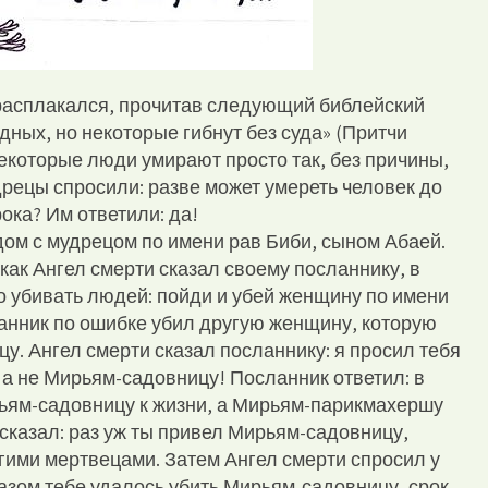
расплакался, прочитав следующий библейский
едных, но некоторые гибнут без суда» (Притчи
 некоторые люди умирают просто так, без причины,
дрецы спросили: разве может умереть человек до
ока? Им ответили: да!
дом с мудрецом по имени рав Биби, сыном Абаей.
ак Ангел смерти сказал своему посланнику, в
о убивать людей: пойди и убей женщину по имени
анник по ошибке убил другую женщину, которую
у. Ангел смерти сказал посланнику: я просил тебя
а не Мирьям-садовницу! Посланник ответил: в
ьям-садовницу к жизни, а Мирьям-парикмахершу
 сказал: раз уж ты привел Мирьям-садовницу,
угими мертвецами. Затем Ангел смерти спросил у
разом тебе удалось убить Мирьям-садовницу, срок