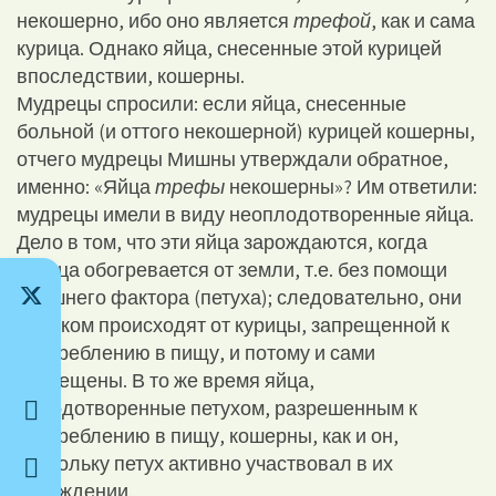
некошерно, ибо оно является
трефой
, как и сама
курица. Однако яйца, снесенные этой курицей
впоследствии, кошерны.
Мудрецы спросили: если яйца, снесенные
больной (и оттого некошерной) курицей кошерны,
отчего мудрецы Мишны утверждали обратное,
именно: «Яйца
трефы
некошерны»? Им ответили:
мудрецы имели в виду неоплодотворенные яйца.
Дело в том, что эти яйца зарождаются, когда
курица обогревается от земли, т.е. без помощи
внешнего фактора (петуха); следовательно, они
целиком происходят от курицы, запрещенной к
употреблению в пищу, и потому и сами
запрещены. В то же время яйца,
оплодотворенные петухом, разрешенным к
употреблению в пищу, кошерны, как и он,
поскольку петух активно участвовал в их
зарождении.