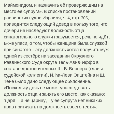
Маймонидом, и назначить её проверяющим на
место её супруга». В списке постановлений
раввинских судов Израиля, ч. 4, стр. 206,
приводится следующий довод в пользу того, что
дочери не наследуют должность отца –
синагогального служки (разумеется, речь не идёт,
Б-же упаси, о том, чтобы женщина была служкой
при синагоге – эту должность хотел получить муж
одной из сестёр); на заседании Окружного
Раввинского Суда округа Тель-Авив-Яффо в
составе достопочтенных Ш. Б. Вернера (главы
судейской коллегии), Й. hа-Леви Эпштейна и Ш.
Тене было дано следующее объяснение:
«Поскольку дочь не может унаследовать
должность отца и занять его место, как сказано:
‘царя’ – а не царицу, – у её супруга нет никаких
прав притязать на должность своего тестя».