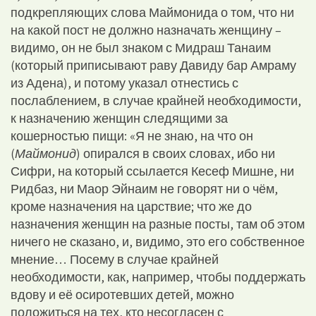
подкрепляющих слова Маймонида о том, что ни
на какой пост не должно назначать женщину –
видимо, он не был знаком с Мидраш Танаим
(который приписывают раву Давиду бар Амраму
из Адена), и потому указал отнестись с
послаблением, в случае крайней необходимости,
к назначению женщин следящими за
кошерностью пищи: «Я не знаю, на что он
(
Маймонид
) опирался в своих словах, ибо ни
Сифри, на который ссылается Кесеф Мишне, ни
Ридбаз, ни Маор Эйнаим не говорят ни о чём,
кроме назначения на царствие; что же до
назначения женщин на разные посты, там об этом
ничего не сказано, и, видимо, это его собственное
мнение… Посему в случае крайней
необходимости, как, например, чтобы поддержать
вдову и её осиротевших детей, можно
положиться на тех, кто несогласен с