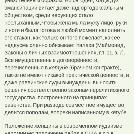
унизительным образом. Но сегодня, когда дух
эмансипации витает даже над ортодоксальным
обществом, среди верующих стало
неслыханным, чтобы жена мыла мужу лицо, руки
и ноги и была готова в любой момент наполнить
его стакан, как только он того пожелает, как её
недвусмысленно обязывает hалаха (Маймонид,
Законы о личных взаимоотношениях, гл. 21, з. 7).
Все имущественные договорённости,
перечисленные в
кетубе
(брачном контракте),
также не имеют никакой практической ценности, и
даже раввинские суды вынуждены выносить
решения соответственно законам нерелигиозного
государства, построенного на принципах
равенства. При разводе совместное имущество
делится пополам, вопреки написанному в кетубе.
Положение женщины в современном иудаизме
напоминает положение рабов в США в XIX в.