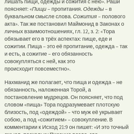
лишать пищи, одежды и сожития с нею». Раши
поясняет: «
Пищи
– пропитания.
Одежды
– в
буквальном смысле слова.
Сожития
– полового
акта». Так же постановил Маймонид в Законах о
личных взаимоотношениях, гл. 12, з. 2: «Тора
обязывает его в трёх аспектах: пище, еде и
сожитии. Пища – это её пропитание, одежда – так
и есть, а сожитие – его обязанность
совокупляться с ней, как это
происходит повсеместно».
Нахманид же полагает, что пища и одежда – не
обязанность, наложенная Торой, а
постановление мудрецов. Он поясняет, что под
словом «пища» Тора подразумевает плотскую
близость, под «одеждой» – что муж её укрывает
собою, а под «сожитием» – совокупление. В
комментарии к Исход 21:9 он пишет: «И это точный