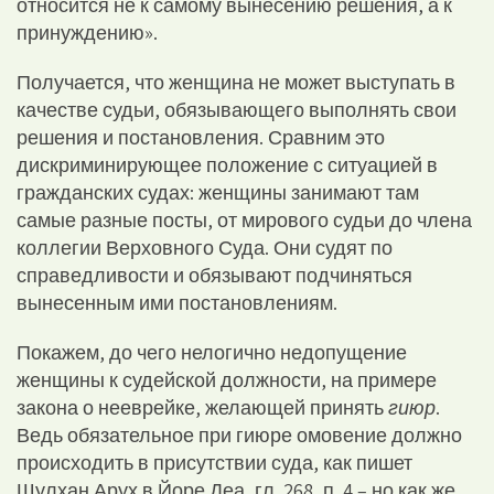
относится не к самому вынесению решения, а к
принуждению».
Получается, что женщина не может выступать в
качестве судьи, обязывающего выполнять свои
решения и постановления. Сравним это
дискриминирующее положение с ситуацией в
гражданских судах: женщины занимают там
самые разные посты, от мирового судьи до члена
коллегии Верховного Суда. Они судят по
справедливости и обязывают подчиняться
вынесенным ими постановлениям.
Покажем, до чего нелогично недопущение
женщины к судейской должности, на примере
закона о нееврейке, желающей принять
гиюр
.
Ведь обязательное при гиюре омовение должно
происходить в присутствии суда, как пишет
Шулхан Арух в Йоре Деа, гл. 268, п. 4 – но как же