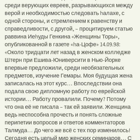
среди верующих евреев, разрывающихся между
верой и необходимостью следовать hалахе, с
одной стороны, и стремлением к равенству и
справедливости, с другой, – процитируем статью
раввина Иеhуды Генкина «Женщины Торы»,
опубликованной в газете «hа-Цофе» 14.09.98:
«Около тридцати лет назад в женском колледже
Штерн при Ешива-Юниверсити в Нью-Йорке
впервые предложили, среди необязательных
предметов, изучение Гемары. Моя будущая жена
записалась на этот курс… Впоследствии она
подала свою дипломную работу по еврейской
истории… Работу провалили. Почему? Потому
что она её не писала – так ей заявили. Женщина
ведь неспособна прочесть и понять сложные
перипетии вопросов и ответов комментаторов
Талмуда… До чего же всё с тех пор изменилось!
Сегодня есть целый мир женских семинаров… С