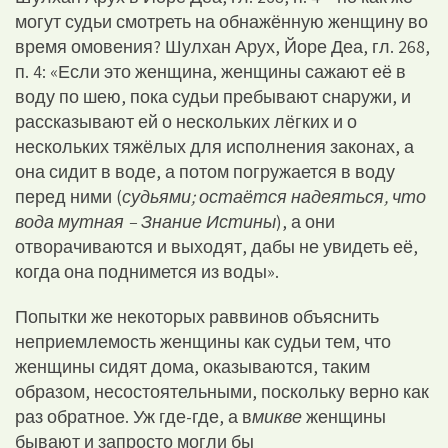
могут судьи смотреть на обнажённую женщину во
время омовения? Шулхан Арух, Йоре Деа, гл. 268,
п. 4: «Если это женщина, женщины сажают её в
воду по шею, пока судьи пребывают снаружи, и
рассказывают ей о нескольких лёгких и о
нескольких тяжёлых для исполнения законах, а
она сидит в воде, а потом погружается в воду
перед ними (
судьями; остаётся надеяться, что
вода мутная – Знание Истины
), а они
отворачиваются и выходят, дабы не увидеть её,
когда она поднимется из воды».
Попытки же некоторых раввинов объяснить
неприемлемость женщины как судьи тем, что
женщины сидят дома, оказываются, таким
образом, несостоятельными, поскольку верно как
раз обратное. Уж где-где, а в
микве
женщины
бывают и запросто могли бы