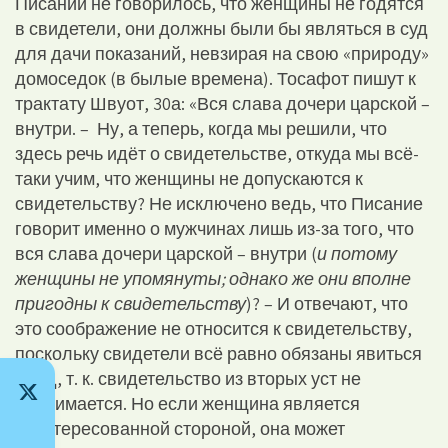
Писании не говорилось, что женщины не годятся
в свидетели, они должны были бы являться в суд
для дачи показаний, невзирая на свою «природу»
домоседок (в былые времена). Тосафот пишут к
трактату Швуот, 30а: «Вся слава дочери царской –
внутри. – Ну, а теперь, когда мы решили, что
здесь речь идёт о свидетельстве, откуда мы всё-
таки учим, что женщины не допускаются к
свидетельству? Не исключено ведь, что Писание
говорит именно о мужчинах лишь из-за того, что
вся слава дочери царской – внутри (
и потому
женщины не упомянуты; однако же они вполне
пригодны к свидетельству
)? – И отвечают, что
это соображение не относится к свидетельству,
поскольку свидетели всё равно обязаны явиться
в суд, т. к. свидетельство из вторых уст не
принимается. Но если женщина является
заинтересованной стороной, она может