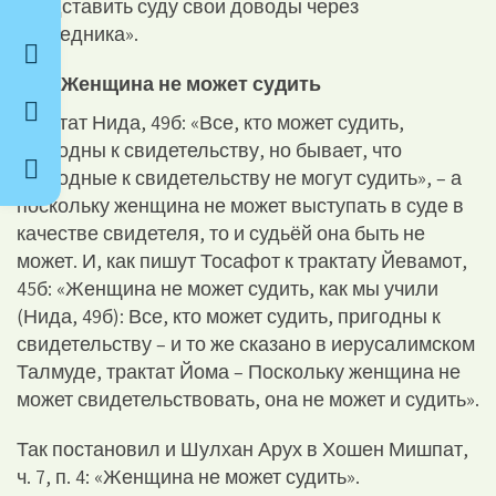
представить суду свои доводы через
посредника».
Женщина не может судить
Трактат Нида, 49б: «Все, кто может судить,
пригодны к свидетельству, но бывает, что
пригодные к свидетельству не могут судить», – а
поскольку женщина не может выступать в суде в
качестве свидетеля, то и судьёй она быть не
может. И, как пишут Тосафот к трактату Йевамот,
45б: «Женщина не может судить, как мы учили
(Нида, 49б): Все, кто может судить, пригодны к
свидетельству – и то же сказано в иерусалимском
Талмуде, трактат Йома – Поскольку женщина не
может свидетельствовать, она не может и судить».
Так постановил и Шулхан Арух в Хошен Мишпат,
ч. 7, п. 4: «Женщина не может судить».