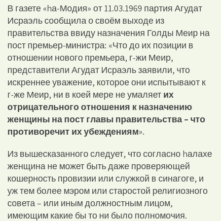
В газете «hа-Модия» от 11.03.1969 партия Агудат
Исраэль сообщила о своём выходе из
правительства ввиду назначения Голды Меир на
пост премьер-министра: «Что до их позиции в
отношении нового премьера, г-жи Меир,
представители Агудат Исраэль заявили, что
искреннее уважение, которое они испытывают к
г-же Меир, ни в коей мере не умаляет
их
отрицательного отношения к назначению
женщины на пост главы правительства – что
противоречит их убеждениям
».
Из вышесказанного следует, что согласно hалахе
женщина не может быть даже проверяющей
кошерность провизии или служкой в синагоге, и
уж тем более мэром или старостой религиозного
совета – или иным должностным лицом,
имеющим какие бы то ни было полномочия.