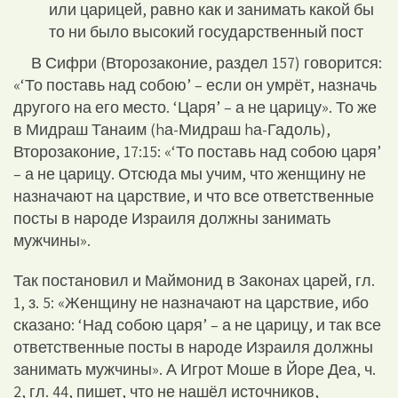
или царицей, равно как и занимать какой бы
то ни было высокий государственный пост
В Сифри (Второзаконие, раздел 157) говорится:
«‘То поставь над собою’ – если он умрёт, назначь
другого на его место. ‘Царя’ – а не царицу». То же
в Мидраш Танаим (hа-Мидраш hа-Гадоль),
Второзаконие, 17:15: «‘То поставь над собою царя’
– а не царицу. Отсюда мы учим, что женщину не
назначают на царствие, и что все ответственные
посты в народе Израиля должны занимать
мужчины».
Так постановил и Маймонид в Законах царей, гл.
1, з. 5: «Женщину не назначают на царствие, ибо
сказано: ‘Над собою царя’ – а не царицу, и так все
ответственные посты в народе Израиля должны
занимать мужчины». А Игрот Моше в Йоре Деа, ч.
2, гл. 44, пишет, что не нашёл источников,