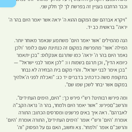
וכבר הרחבנו בעניין זה בפרשת לך לך חלק שני.
"ויקרא אברהם שם המקום ההוא ה' יראה אשר יאמר היום בהר ה'
יראה" בראשית כב יד.
הנה מהמילים 'אשר יאמר היום' משתמע שנאמר מאוחר יותר.
המילה 'אשר' מתפרשת במקום זה כנתינת טעם כלומר 'ולכן
נאמר היום בהר ה' יראה' כמו שתרגם אונקלוס: "בכן יתאמר
כיומא הדין", וכן תרגם בשמות ו ו: "לכן אמור לבני ישראל" —
"בכן אימר לבני ישראל". והרי מקום בית הבחירה לא נבחר
בתקופת משה כדכתיב בדברים יד כג: "ואכלת לפני ה'אלהיך
במקום אשר יבחר לשכן שמו שם".
ומה פירשו רבותינו? רש"י פירש כך: "היום, הימים העתידים".
והרשב"םפירש: "אשר יאמר היום ולמחר, בהר ה' נראה הקב"ה
לאברהם". ראה איך באים פרשנינו ומסרסים הכתוב: התורה
אומרת 'היום' ורש"י אומר 'הימים העתידים', התורה אומרת 'היום'
והרשב"ם אומר 'ולמחר'. צא וחשוב, האם גם על הפסוק "וה'