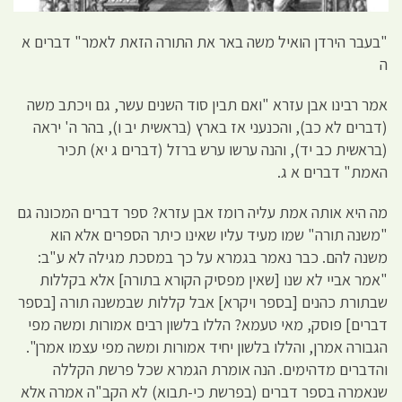
"בעבר הירדן הואיל משה באר את התורה הזאת לאמר" דברים א
ה
אמר רבינו אבן עזרא "ואם תבין סוד השנים עשר, גם ויכתב משה
(דברים לא כב), והכנעני אז בארץ (בראשית יב ו), בהר ה' יראה
(בראשית כב יד), והנה ערשו ערש ברזל (דברים ג יא) תכיר
האמת" דברים א ג.
מה היא אותה אמת עליה רומז אבן עזרא? ספר דברים המכונה גם
"משנה תורה" שמו מעיד עליו שאינו כיתר הספרים אלא הוא
משנה להם. כבר נאמר בגמרא על כך במסכת מגילה לא ע"ב:
"אמר אביי לא שנו [שאין מפסיק הקורא בתורה] אלא בקללות
שבתורת כהנים [בספר ויקרא] אבל קללות שבמשנה תורה [בספר
דברים] פוסק, מאי טעמא? הללו בלשון רבים אמורות ומשה מפי
הגבורה אמרן, והללו בלשון יחיד אמורות ומשה מפי עצמו אמרן".
והדברים מדהימים. הנה אומרת הגמרא שכל פרשת הקללה
שנאמרה בספר דברים (בפרשת כי-תבוא) לא הקב"ה אמרה אלא