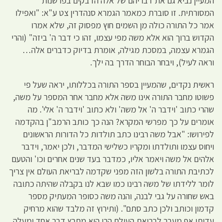
המעיין נביא גם את דבריהם של אלה הדבקים בפרשנות
המסורתית. זו סוברת כמאמר הגמרא סנהדרין צט ע"א: "ואפילו
אמר כל התורה כולה מן השמים חוץ מפסוק זה, שלא אמרו
הקדוש ברוך הוא אלא משה מפי עצמו, זהו כי דבר ה' ביזה" (והרי
הגמרא עצמה, במסכת מגילה, אומרת בדיוק כדברים אלה…
וראה לעיל), ויבחר הבוחר הדרך בה ילך.
ראשית נקדים, שהמעיין בספר התורה בכללותו, יראה שעל פי
פשוטו מחבר התורה אינו משה אלא מחבר אחר המספר על משה,
שהרי כתוב 'וידבר ה' אל משה' ולא כתוב 'וידבר ה' אלי'. מה
אומרים על כך מפרשי המקרא? הנה כך כותב הרמב"ן בהקדמה
לפירושו: "אבל משה רבינו כתב תולדות כל הדורות הראשונים
ויחוס עצמו ותולדתו ומקריו כשלישי המדבר, ולכן יאמר, וידבר
אלהים אל משה ויאמר אליו, כמדבר בעד שנים אחרים וכו' והטעם
לכתיבת התורה בלשון הזה מפני שקדמה לבריאת העולם אין צריך
לומר ללידתו של משה רבינו כמו שבא לנו בקבלה שהיתה כתובה
באש שחורה על גבי לבנה, והנה משה כסופר המעתיק מספר
קדמון וכותב ולכן כתב סתם". (ותירוץ זה מלבד שהוא מרחיק
עדותו אף מעבר לבריאת העולם הרי הוא מתרץ דבר אחד ומעלה