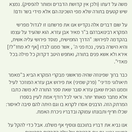
משה על דעתו (ולכן אין קדושת הדברים ומותר להפסיק). נמצא
שיש קטעים בתורה שלא מפי השכינה הם אלא מידי בשר ודם!
על שום דברים אלה נקדיש אנו את פרשתנו זו לגדול מפרשי
המקרא רבינואברהם ב"ר מאיר אבן עזרא. הוא שהעיד על עצמו
בהקדמה לפירושו: "הדרך החמישית, מוסד פירושי עליה אשית,
והיא הישרה בעיני, נכח פני ה' , אשר ממנו לבדו [אף לא מחז"ל!]
אירא ולא אשא פנים בתורה, ואחפש היטב דקדוק כל מילה בכל
מאדי".
כבר ברוך שפינוזה שהיה מראשוני מבקרי המקרא הביא ב"מאמר
תיאולוגי מדיני" (פרק שמיני) את פירוש אבן עזרא המוזכר לעיל
וממנו הוכיח שאבן עזרא סובר שאת ספר התורה לא משה כתבו
אלא מחבר מאוחר יותר. וראוי לכל רודף אמת לעיין בספרו
המרתק הזה. הרבנים אסרו לקרוא בו וגם היתה להם סיבה לאיסור:
שכלו חריף ותבונתו עמוקה ובדבריו ניכרת האמת.
אנו נביא את דבריו בתוכנם ונוסיף אף משלנו. אבל כדי להקל על