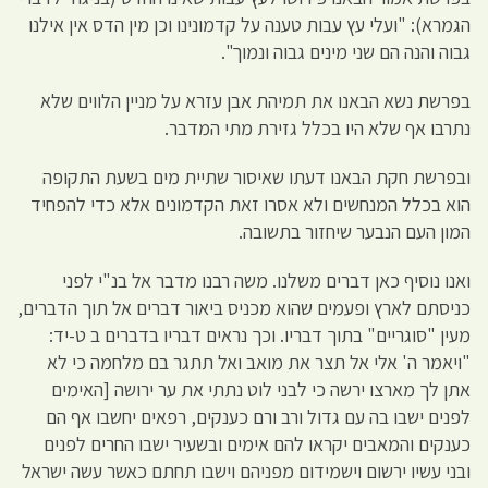
הגמרא): "ועלי עץ עבות טענה על קדמונינו וכן מין הדס אין אילנו
גבוה והנה הם שני מינים גבוה ונמוך".
בפרשת נשא הבאנו את תמיהת אבן עזרא על מניין הלווים שלא
נתרבו אף שלא היו בכלל גזירת מתי המדבר.
ובפרשת חקת הבאנו דעתו שאיסור שתיית מים בשעת התקופה
הוא בכלל המנחשים ולא אסרו זאת הקדמונים אלא כדי להפחיד
המון העם הנבער שיחזור בתשובה.
ואנו נוסיף כאן דברים משלנו. משה רבנו מדבר אל בנ"י לפני
כניסתם לארץ ופעמים שהוא מכניס ביאור דברים אל תוך הדברים,
מעין "סוגריים" בתוך דבריו. וכך נראים דבריו בדברים ב ט-יד:
"ויאמר ה' אלי אל תצר את מואב ואל תתגר בם מלחמה כי לא
אתן לך מארצו ירשה כי לבני לוט נתתי את ער ירושה [האימים
לפנים ישבו בה עם גדול ורב ורם כענקים, רפאים יחשבו אף הם
כענקים והמאבים יקראו להם אימים ובשעיר ישבו החרים לפנים
ובני עשיו ירשום וישמידום מפניהם וישבו תחתם כאשר עשה ישראל