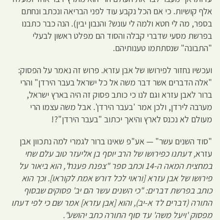
אלף קושיות. כי אם הכל נקבע עוד לפני הבריאה ונכתב ונחתם
בספר, מה לי חטא ולמה לי עונש? והנבון יבין). הנה כבר כתבנו
בפרשת מסעי שדברי קבלה והסוד הם מפלט ראשון לבעלי
"התבונה" שנסתתמו טענותיהם.
ועכשיו נחזור לפירושו של אבן עזרא. פרוש זה נאמר על הפסוק:
"אלה הדברים אשר דבר משה אל כל ישראל בעבר הירדן" והרי
ברור לאבן עזרא וגם לנו כי כותב פסוק זה היה בארץ ישראל,
מערבה לירדן, ולכן אמר 'בעבר הירדן'. אבל משה עצמו הרי
מעולם לא נכנס לארץ והיאך יכתוב "בעבר הירדן"?!
"סוד השנים עשר" — אע"פ שאינו ברור לגמרי למה נתכוון אבן
עזרא
, דעתנו כפירושו של הרב יוסף בן אליעזר טוב עלם שחי
במחצית המאה ה-14 וכתב ספר "צפנת פענח", הוא ביאור על
פירושו של אבן עזרא [וראוי לכל דורש אמת לקוראו]. וכך הוא
כותב בפרשת דברים: "כי השנים עשר הם יב' פסוקים שבסוף
התורה (דברים לד א-יב), והוא [אבן עזרא] אמר שם כי לפי דעתו
מפסוק 'ויעל משה' עד סוף התורה כתב יהושע".