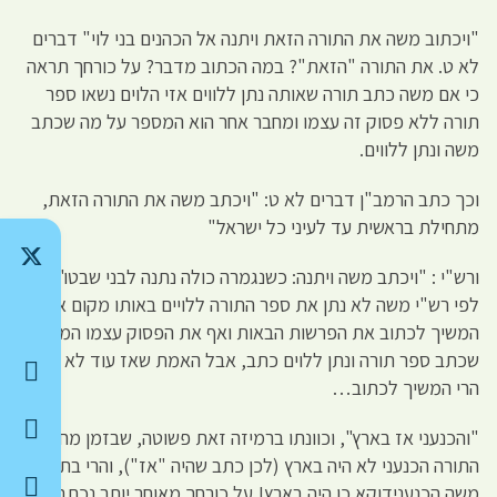
"ויכתוב משה את התורה הזאת ויתנה אל הכהנים בני לוי" דברים
לא ט. את התורה "הזאת"? במה הכתוב מדבר? על כורחך תראה
כי אם משה כתב תורה שאותה נתן ללווים אזי הלוים נשאו ספר
תורה ללא פסוק זה עצמו ומחבר אחר הוא המספר על מה שכתב
משה ונתן ללווים.
וכך כתב הרמב"ן דברים לא ט: "ויכתב משה את התורה הזאת,
מתחילת בראשית עד לעיני כל ישראל"
ורש"י : "ויכתב משה ויתנה: כשנגמרה כולה נתנה לבני שבטו", הנה
לפי רש"י משה לא נתן את ספר התורה ללויים באותו מקום אלא
המשיך לכתוב את הפרשות הבאות ואף את הפסוק עצמו המספר
שכתב ספר תורה ונתן ללוים כתב, אבל האמת שאז עוד לא נתן כי
הרי המשיך לכתוב…
"והכנעני אז בארץ", וכוונתו ברמיזה זאת פשוטה, שבזמן מחבר
התורה הכנעני לא היה בארץ (לכן כתב שהיה "אז"), והרי בתקופת
משה הכנענידוקא כן היה בארץ! על כורחך מאוחר יותר נכתב,