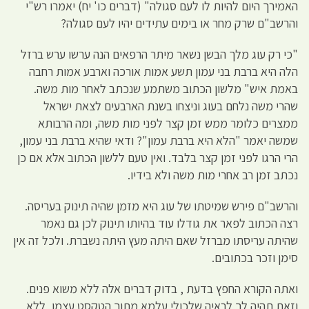
האמירך היום להיות לו לעם סגולה" (דברים כו' יח) יאמרו רש"י
והרשב"ם שרק מחר או בימים עתידים יהיו לעם סגולה?
"כי רק עוג מלך הבשן נשאר מיתר הרפאים הנה ערשו ערש ברזל
הלה היא ברבת בני עמון תשע אמות אורכה וארבע אמות רחבה
באמת איש" מלשון הכתוב משתמע שנכתב לאחר מות משה.
שהרי משה נלחם בעוג וניצחו בשנת הארבעים לצאת ישראל
ממצרים כלומר ממש זמן קצר לפני מות משה, ומה הרבותא
שמשה יאמר "הלא היא ברבת עמון"? ודאי שהיא ברבת בני עמון,
הרי הרגו לפני זמן קצר בלבד. ואין טעם ללשון הכתוב אלא אם כן
נכתב זמן רב אחרי מות משה ולא בידיו.
והרשב"ם פירש שמיטתו של עוג היא מזמן שהיה תינוק בעריסה.
רצה הכתוב לפאר את גודלו עוד בהיותו תינוק לכן גם נאמר
שהיתה עריסתו מברזל שאם היתה מעץ היתה נשברת. ולכל זה אין
סימן וזכר בכתובים.
ואתה הקורא החפץ בדעת , בדוק דברים אלה ללא משוא פנים.
וזאת תהיה לך לראיה שלכולי עלמא מתוך הטקסט עצמו, ללא