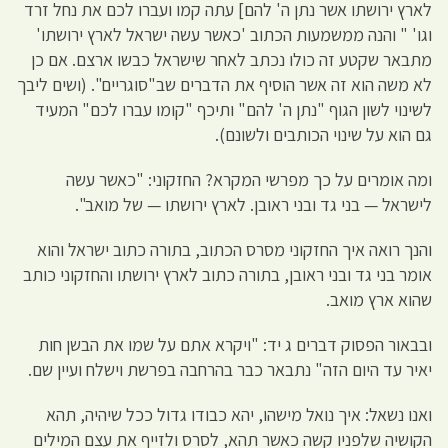
לארץ ירושתו אשר נתן ה' להם] עתה קמו ועברו לכם את נחל זרד
וגו' " והנה ממשמעות הכתוב 'כאשר עשה ישראל לארץ ירושתו'
מתבאר שקטע זה כולו נכתב לאחר שישראל כבשו ארצם. אם כן
לא משה הוא זה אשר הוסיף את הדברים שב"סוגריים". (ושים ליבך
לשינוי לשון הגוף "נתן ה' להם" ותיכף "קומו עברו לכם" המעיד
גם הוא על שינוי הכותבים ולשונם).
ומה אומרים על כך מפרשי המקרא? החזקוני: "כאשר עשה
לישראל — בני גד ובני ראובן. לארץ ירושתו — של מואב".
והנך רואה איך החזקוני מסרס הכתוב, בתורה כתוב ישראל והוא
אומר בני גד ובני ראובן, בתורה כתוב לארץ ירושתו והחזקוני כותב
שהוא ארץ מואב.
ובבאור הפסוק דברים ג יד: "ויקרא אתם על שמו את הבשן חות
יאיר עד היום הזה" נתבאר כבר בהרחבה בפרשת וישלח ועיין שם.
ואנו נשאל: איך נואל מישהו, יהא כבודו גדול ככל שיהיה, תהא
הקושיה שלפניו קשה כאשר תהא, לסרס ולזייף את עצם המילים