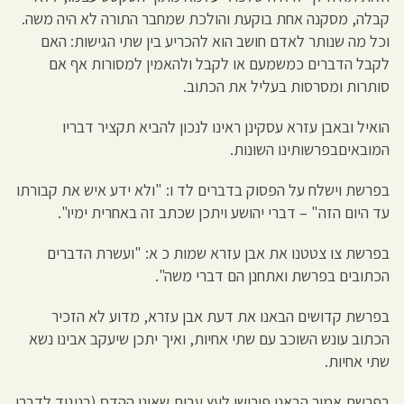
קבלה, מסקנה אחת בוקעת והולכת שמחבר התורה לא היה משה.
וכל מה שנותר לאדם חושב הוא להכריע בין שתי הגישות: האם
לקבל הדברים כמשמעם או לקבל ולהאמין למסורות אף אם
סותרות ומסרסות בעליל את הכתוב.
הואיל ובאבן עזרא עסקינן ראינו לנכון להביא תקציר דבריו
המובאיםבפרשותינו השונות.
בפרשת וישלח על הפסוק בדברים לד ו: "ולא ידע איש את קבורתו
עד היום הזה" – דברי יהושע ויתכן שכתב זה באחרית ימיו".
בפרשת צו צטטנו את אבן עזרא שמות כ א: "ועשרת הדברים
הכתובים בפרשת ואתחנן הם דברי משה".
בפרשת קדושים הבאנו את דעת אבן עזרא, מדוע לא הזכיר
הכתוב עונש השוכב עם שתי אחיות, ואיך יתכן שיעקב אבינו נשא
שתי אחיות.
בפרשת אמור הבאנו פירושו לעץ עבות שאינו ההדס (בניגוד לדברי