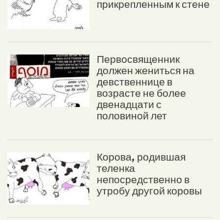
прикрепленным к стене
Первосвященник
должен жениться на
девственнице в
возрасте не более
двенадцати с
половиной лет
Корова, родившая
теленка
непосредственно в
утробу другой коровы