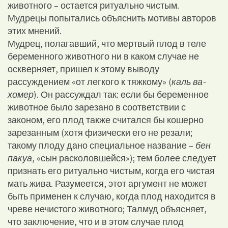
животного – остается ритуально чистым.
Мудрецы попытались объяснить мотивы авторов
этих мнений.
Мудрец, полагавший, что мертвый плод в теле
беременного животного ни в каком случае не
оскверняет, пришел к этому выводу
рассуждением «от легкого к тяжкому» (
каль ва-
хомер
). Он рассуждал так: если бы беременное
животное было зарезано в соответствии с
законом, его плод также считался бы кошерно
зарезанным (хотя физически его не резали;
такому плоду дано специальное название –
бен
пакуа
, «сын расколовшейся»); тем более следует
признать его ритуально чистым, когда его чистая
мать жива. Разумеется, этот аргумент не может
быть применен к случаю, когда плод находится в
чреве нечистого животного; Талмуд объясняет,
что заключение, что и в этом случае плод