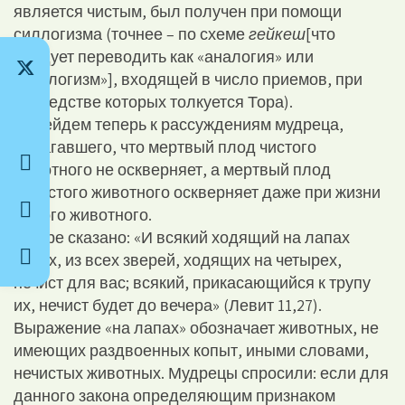
является чистым, был получен при помощи
силлогизма (точнее – по схеме
гейкеш
[что
следует переводить как «аналогия» или
«силлогизм»], входящей в число приемов, при
посредстве которых толкуется Тора).
Перейдем теперь к рассуждениям мудреца,
полагавшего, что мертвый плод чистого
животного не оскверняет, а мертвый плод
нечистого животного оскверняет даже при жизни
самого животного.
В Торе сказано: «И всякий ходящий на лапах
своих, из всех зверей, ходящих на четырех,
нечист для вас; всякий, прикасающийся к трупу
их, нечист будет до вечера» (Левит 11,27).
Выражение «на лапах» обозначает животных, не
имеющих раздвоенных копыт, иными словами,
нечистых животных. Мудрецы спросили: если для
данного закона определяющим признаком