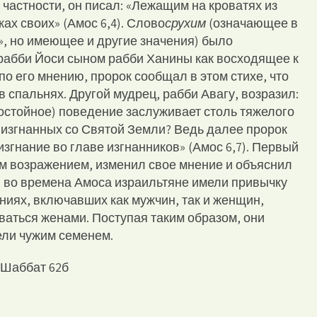
частности, он писал: «Лежащим на кроватях из
жах своих» (Амос 6,4). Слово
срухим
(означающее в
, но имеющее и другие значения) было
рабби Йоси сыном рабби Ханины как восходящее к
по его мнению, пророк сообщал в этом стихе, что
 спальнях. Другой мудрец, рабби Авагу, возразил:
достойное) поведение заслуживает столь тяжелого
з изгнанных со Святой Земли? Ведь далее пророк
 изгнание во главе изгнанников» (Амос 6,7). Первый
м возражением, изменил свое мнение и объяснил
: во времена Амоса израильтяне имели привычку
ниях, включавших как мужчин, так и женщин,
ваться женами. Поступая таким образом, они
тели чужим семенем.
 Шаббат 62б