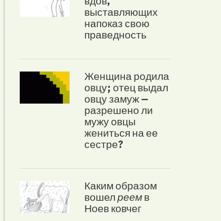
вдов,
выставляющих
напоказ свою
праведность
Женщина родила
овцу; отец выдал
овцу замуж –
разрешено ли
мужу овцы
жениться на ее
сестре?
Каким образом
вошел
реем
в
Ноев ковчег