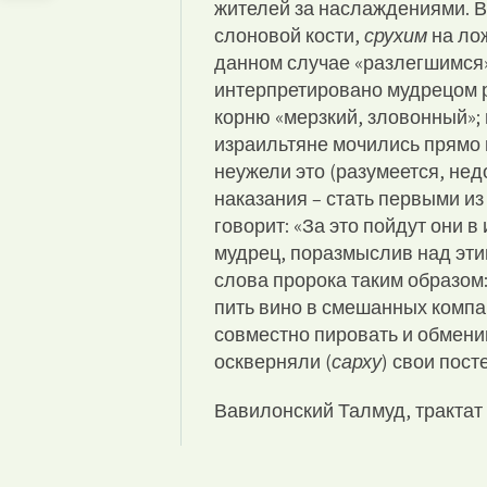
жителей за наслаждениями. В 
слоновой кости,
срухим
на ло
данном случае «разлегшимся»
интерпретировано мудрецом 
корню «мерзкий, зловонный»; 
израильтяне мочились прямо в
неужели это (разумеется, не
наказания – стать первыми и
говорит: «За это пойдут они в
мудрец, поразмыслив над эти
слова пророка таким образом
пить вино в смешанных компа
совместно пировать и обмени
оскверняли (
сарху
) свои пос
Вавилонский Талмуд, трактат