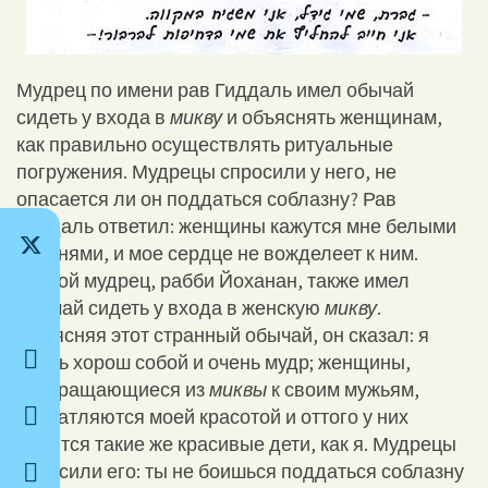
Мудрец по имени рав Гиддаль имел обычай
сидеть у входа в
микву
и объяснять женщинам,
как правильно осуществлять ритуальные
погружения. Мудрецы спросили у него, не
опасается ли он поддаться соблазну? Рав
Гиддаль ответил: женщины кажутся мне белыми
гусынями, и мое сердце не вожделеет к ним.
Другой мудрец, рабби Йоханан, также имел
обычай сидеть у входа в женскую
микву
.
Объясняя этот странный обычай, он сказал: я
очень хорош собой и очень мудр; женщины,
возвращающиеся из
миквы
к своим мужьям,
впечатляются моей красотой и оттого у них
родятся такие же красивые дети, как я. Мудрецы
спросили его: ты не боишься поддаться соблазну