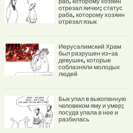
раб, которому хозяин
отрезал яички; статус
раба, которому хозяин
отрезал язык
Иерусалимский Храм
был разрушен из-за
девушек, которые
соблазняли молодых
людей
Бык упал в выкопанную
человеком яму и умер;
посуда упала в нее и
разбилась