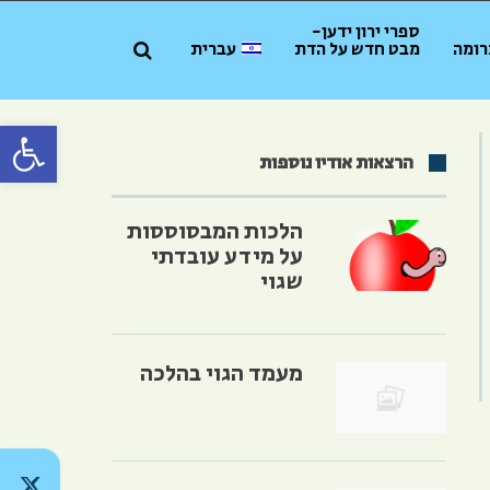
ספרי ירון ידען-
רומה
מבט חדש על הדת
עברית
פתח סרגל 
הרצאות אודיו נוספות
מש
ש
הלכות המבסוססות
ה/למטה
על מידע עובדתי
שגוי
יר
יך
מעמד הגוי בהלכה
ת