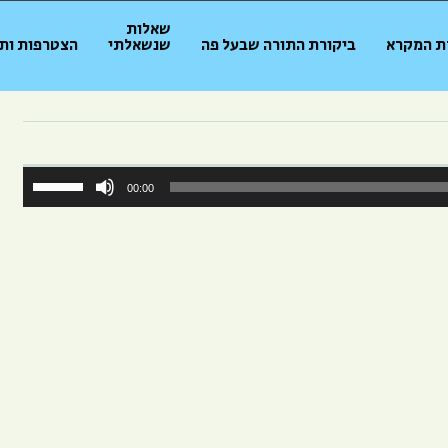
שאלות
ת המקרא
ביקורת התורה שבעל פה
שנשאלתי
הצטרפות ות
השת
00:00
במק
למעל
כדי
להגב
או
להנמ
עוצמ
שמע.