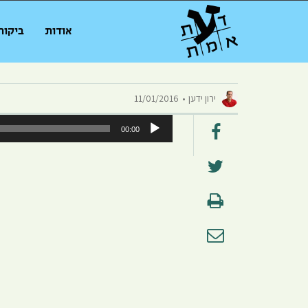
אודות
ביקור
ירון ידען
11/01/2016
נגן
00:00
אודיו