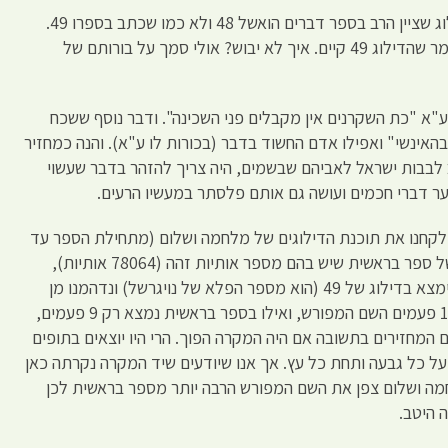
השני — והוא חמור הרבה מהראשון. הדילוג שציין הרב בספר דברים הואשל 48 ולא כמו שכתב בספרו 49.
מה עשה נויגרשל? שיקר במצח נחושהואמר שהדילוג 49 קיים. איך לא יבוש? אולי סמך על בורותם של
"א "כת השקרנים אין מקבלים פני השכינה". ודבר נוסף ששכח
האינשי" ואפילו אדם החשוד בדבר (בכורות לו ע"א). והנה כמחזיר
לבבות ישראל לאביהם שבשמים, היה צריך להזהר בדבר שעשוי
ער דברי חכמים ועושה גם אותם פלסתר במעשיו הרעים.
ת לקחנו את תוכנת הדילוגים של מלחמה ושלום (מתחילת הספר עד
האות ה-78064) ואת תוכנת הדילוגים של ספר בראשית שיש בהם מספר אותיות זהה (78064 אותיות),
הקשנו את השם המפורש יהוה ביקשנו שימצא בדילוג של 49 (הוא מספר הפלא של נויגרשל) ונדהמנו מן
התוצאות. בספר מלחמה ושלום נמצא 17 פעמים השם המפורש, ואילו בספר בראשית נמצא רק 9 פעמים,
ם המחזירים בתשובה אם היה המקרה הפוך. הרי היו יוצאים בתופים
על כל גבעה ותחת כל עץ. אך אנו שיודעים שיד המקרה נקרתה כאן
לחמה ושלום צפן את השם המפורש הרבה יותר מספר בראשית לכן
ה היטב.