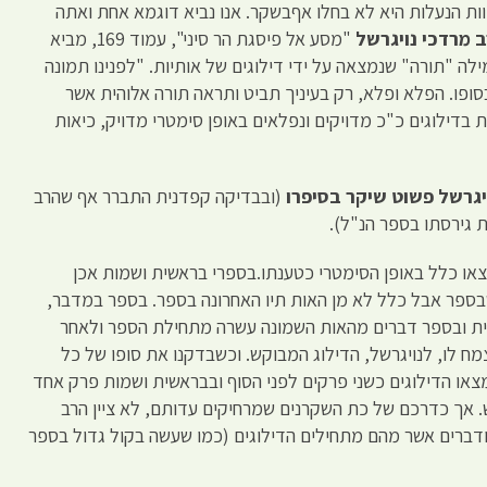
ות הנעלות היא לא בחלו אףבשקר. אנו נביא דוגמא אחת ואתה
 מרדכי נויגרשל
"מסע אל פיסגת הר סיני", עמוד 169, מביא
לה "תורה" שנמצאה על ידי דילוגים של אותיות. "לפנינו תמונה
ופו. הפלא ופלא, רק בעיניך תביט ותראה תורה אלוהית אשר
ת בדילוגים כ"כ מדויקים ונפלאים באופן סימטרי מדויק, כיאות
יגרשל פשוט
שיקר בסיפרו
(ובבדיקה קפדנית התברר אף שהרב
 גירסתו בספר הנ"ל).
או כלל באופן הסימטרי כטענתו.בספרי בראשית ושמות אכן
שבספר אבל כלל לא מן האות תיו האחרונה בספר. בספר במדבר,
ית ובספר דברים מהאות השמונה עשרה מתחילת הספר ולאחר
מח לו, לנויגרשל, הדילוג המבוקש. וכשבדקנו את סופו של כל
או הדילוגים כשני פרקים לפני הסוף ובבראשית ושמות פרק אחד
. אך כדרכם של כת השקרנים שמרחיקים עדותם, לא ציין הרב
דברים אשר מהם מתחילים הדילוגים (כמו שעשה בקול גדול בספר