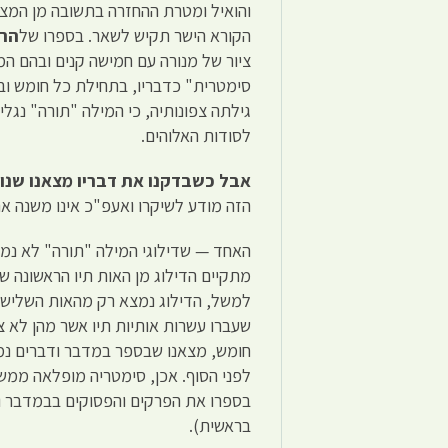
והואיל ומטרת ההחזרה בתשובה מן המצו
הקורא הישר תקיש לשאר. בספרו של
הרב
ציור של מנורה עם חמישה קנים ובהם המי
סימטרית" כדבריו, בתחילת כל חומש ובס
גילתה צפונותיה, כי המילה "תורה" נגלי
לסודות האלוהים.
אבל כשבדקנו את דבריו מצאנו שנו
הזה מודע לשיקרו ואעפ"כ אינו משנה את
האחד — שדילוגי המילה "תורה" לא נמצ
מתקיים הדילוג מן האות תיו הראשונה 
למשל, הדילוג נמצא רק מהאות השליש
שעברו עשרות אותיות תיו אשר מהן לא צ
חומש, מצאנו שבספר במדבר ודברים נמצ
לפני הסוף. אכן, סימטריה מופלאה ממש
בספרו את הפרקים והפסוקים בבמדבר ו
בראשית).