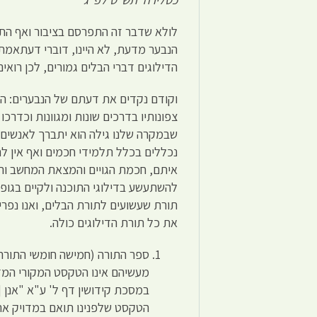
לולא שדבר זה התפרסם בציבור ואף התק
הנבער מדעת, לא היינו, דוברי דעתאמת, 
הדילוגים דברי הבלים גמורים, לכן רואי
וקודם נקדים את דעתם של הנבערים: הוא
צפונותיו בדרכים שונות ומגוונות וכדרכ
שבמקרה שלנו גילה הוא יתברך לאנשים שו
נכללים בכלל תלמידי חכמים ואף אין ל
איתם, חכמת הגויים והמצאת המחשב והתו
להשתעשע בדילוגי התוכנה ולקיים בגופם
תורת שעשועים לתורת הבלים, ואנו נפר
את כל תורת הדילוגים כולה.
ספר התורה (חמישה חומשי התורה) 
מעשיהם אינו הטקסט המקורי המדו
במסכת קידושין דף ל' ע"א "אנן [
הטקסט שלפנינו תואם במדויק א