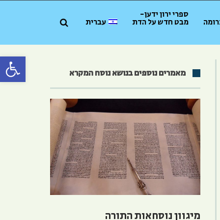
ספרי ירון ידען-
רומה
מבט חדש על הדת
עברית
פתח סרגל 
מאמרים נוספים בנושא נוסח המקרא
מיגוון נוסחאות התורה