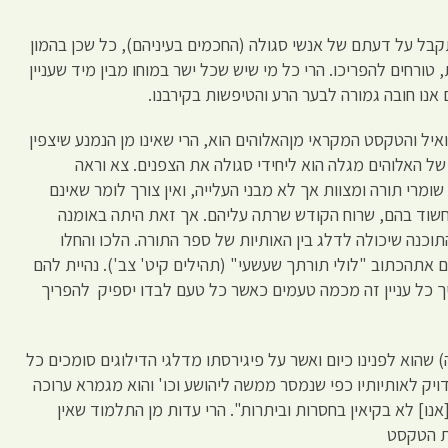
בל על דעתם של אנשי סגולה (החכמים בעיניהם), כל שכן בהמון
טורחים להפריכו. הרי כל מי שיש שכל ישר במוחו מבין מיד שעניין
ם אנו חובה גמורה לבער הרע והטיפשות בקירבנו.
יל והטקסט המקראי מןהאלוהים הוא, הרי שאינו מן הנמנע שיצפין
ו של האלוהים מגלה הוא ליחידי סגולה את הצפנים. צא וראה
מרי תורה ומצוות אך לא מבני העלייה, ואין צורך לומר שאינם
חשוד בהם, שרוח הקודש שרתה עליהם. אך זאת היתה באומנה
כנה שיכולה לדלג בין האותיות של ספר התורה. הלכו והחלו
 אתהכתוב "לולי תורתך שעשעי" (תהילים קיט' צב'). נהיית להם
יך כל עניין זה מכמה טעמים כאשר כל טעם לבדו יספיק להפריך
שהוא לפנינו כיום ואשר על פיגירסתו מדלגי הדילוגים סומכים כל
יק לאותיותיו כפי שנמסר ממשה ליהושע וכו' והוא מגמרא ערוכה
אנו] לא בקיאין בחסרות וביתרות". הרי עדות מן התלמוד שאין
ת הטקסט