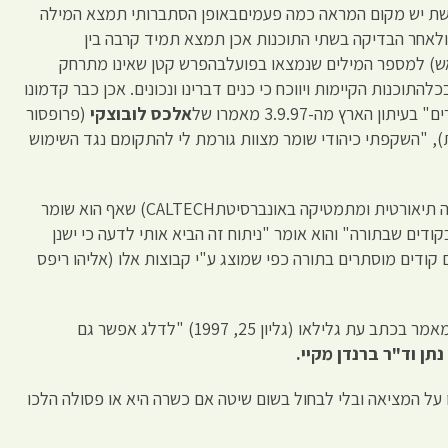
רשת יש מקום המראה כמה פעמיםבאופן הסתברותי תמצא המילה
אחר הבדיקה בשתי התוכנות אכן תמצא תמיד קרבה בין
) למספר המילים שנמצאו בפועלבהפרש קטן שאינו מתרחק
להתוכנות הקיימות ויווכח כי כנים דברינו ונכונים. אכן כבר קדמונו
ון הארץ מה-3.9.97 מאמרו של
אלכס לובוצקי
(פרופסור
 "השקפתי כיהודי שומר מצוות גורמת לי להתקומם נגד השימוש
(פרופסור יבמ של פיסיקה תיאורטית ומתמטיקה באונברסיטתCALTECH) שאף הוא שומר
דים שבתורה" והוא אומר "ניתוח זה הביא אותי לדעה כי ישנן
קודים מוסתרים בתורה כפי שמוצג ע"י קבוצות אלו (אליהו ריפס
אשר כתבה מאמר בכתב עת גלילאו (גליון 25, 1997) "לדלג אפשר גם
נתן וד"ר ברנדן מקיי
.
על המציאה ובלי לבחול בשום שיטה אם כשרה היא או פסולה הלכו