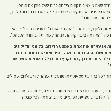
וזה שאנו מוצאים תקונים בידהסופרים שעל פיהן אנו סומכין
או בספרים המוחזקים המדויקים, לא שיהא הדבר ברור כל כך,
 לפסול ספר תורה".
ובעניין דיוק המסורה עיין בקונטרס דעת אמת גליון 9, וכן בספר "המקרא ואנחנו" (בעריכת פרופ' אוריאל
 כהן "האידאה בדבר קדושת הנוסח לאותיותיו וביקורת הטכסט".
ת או
יתירה אות אחת באמצע הדילוג, כל ענין הדילוגים
ות שונה היה בתורת משה בסיני ואם
יש צפונות בתורה
ינו היום. ואם כך, מה
נקפץ ומה נדלג באותיות ששובשו
?
ברור לכל בר דעת שמאוסף אותיותרבות אפשר לדלג ולהוציא מילים
 ועיון, עמדנו ורכשנו לנו שתיתוכנות דילוג, אחת של ספר התורה
. גולדברג, ספריית הפועלים מרחביה. וראוי לכל מבקש