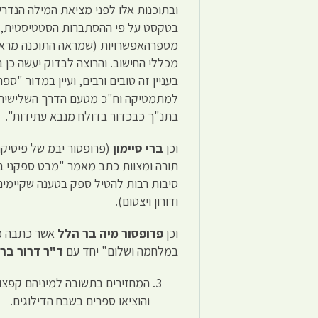
ובתוכנות אלו לפני מציאת המילה הנד
בטקסט על פי ההסתברות הסטטיסטית,ול
מספרהאפשרויות (שמראה התוכנה מראש
מכללי החישוב. והרוצה לבדוק יעשה כן בכ
בעניין זה טובים ורבים, ועיין במדור "ספרים" בעית
למתמטיקה וח"כ מטעם הדרך השלישית),
בתנ"ך כבכדור בדולח מנבא עתידות".
וכן
ברי סיימון
תורה ומצוות כתב מאמר "מבט ספקני בקו
סיבות רבות להטיל ספק בטענה שקיימים 
ודורון ויצטום).
וכן
פרופסור מיה בר הלל
במלחמה ושלום" יחד עם
ד"ר
דרור בר 
המחזירים בתשובה למיניהם קפצו 
והוציאו ספרים בשבח הדילוגים.