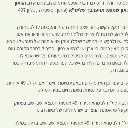
למיטה חולה זו וכתבו דברי הסכמהותמיכה וביניהם
הרב הגאון
און שמואל אויערבך שליט"א
(עיתון "משפחה", גליון 407
דבר תקלה קשה. דעו שאם ניתנה רשות והסכמה לדלג בתורה
לכל העולם וגם לנוצריים רח"ל ניתנה. עכשיו בואו וראו את אסון
ההבל. רק צריך הנוצרי להקליד את המילה ישו ולבקש מן המחשב שידלג אותן 49 אותיות של נויגרשל וימצא
וכן מאין כמוהו כי אכן ישו "נמצא צפון" כביכול בספר התורה. ואם
ישו מוצפן, גם רומזים כביכול במשמעותם על ישו ואבוי לנו
אלה באים הדברים הללו בראש כל ספר מספרי החומש בדיוק כמו
הם. ודוק
האדם עפר מן האדמה ויפח באפ
י
ו נשמת חיים" ואם תדלג 49 אותיות
בפסוק המדבר על נפיחת נשמת חיים בגויה המתה.
ת בת לו
י
" דלג מהאות יו"ד 49 אותיות ותמצא ישו, ושוב בפסוק
 על פי אמונת הנוצרים ישו מחליפו של משה רבינו.
ו לא יבדיל" דלג מהאות יו"ד 49 אותיות ותמצא ישו, ושוב בדיוק במילה