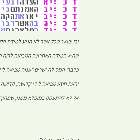
ובו יבואר שכל אשר לא הגיע למידת הק
שהיא המידה האחרונה המביאה לרוח ה
כדברי המסילת ישרים "ענוה מביאה ליד
יראת חטא מביאה לידי קדושה, קדושה 
אל לא להתעסק במופלא ממנו, שמתוך
כסליו ה' תש"ס לפ"ג