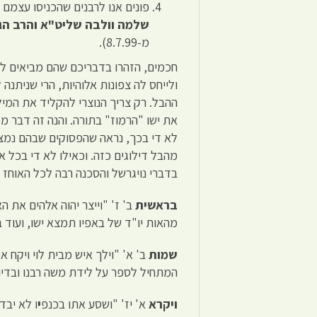
פונים אנו לרבנים שהכניסו עצמם 
שלמה וולבה שליט"א והרב
הג
מ-8.7.99).
חכמים, הזהרו בדבריכם שהם מביאים ל
ולייחס לה צפונות אלוהיות, הרי שניתנה 
את ישו "הרמוז" בתורה. והנה זה דבר מס
לא די בכך, נראה שהפסוקים שבהם נמצא 
מהבל דילוגים כזה. וכאילו לא די בכל 
בדברי נויגרשל והסכנה רבה לכל האוחז ב
בראשית
ב' ז' "וייצר יהוה אלהים את 
מהאות יו"ד של באפיו תמצא ישו, ועוד 
שמות
ב' א' "וילך איש מבית לוי ויקח א
המתחיל לספר על לידת משה רבנו ובדיוק
ויקרא
א' יז' "ושסע אתו בכנפ
י