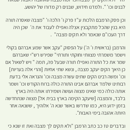
לבנים וכו' ". ולמדנו חידוש, שבנים רק מדורו של יהושע.
וכן פסק הרמבם הלכות ע"ז פרק ו' הלכה ו' "מצבה שאסרה תורה
היא בנין שהכל מתקבצין אצלה ואפילו לעבוד את ה' שכן היה
דרך העכו"ם שנאמר ולא תקים מצבה" .
והרמבן (בראשית ו' ה') על הפסוק "עקב אשר שמע אברהם בקולי
וישמר משמרתי מצוותי וחוקתי ותורתי" שפירש רש"י שאברהם
שמר את כל התורה ואפילו תורה שבעל פה, תמה " ויש לשאול אם
כן היאך הקים יעקב מצבה , ונשא שתי אחיות [והרי אלה בעריות]
וכו' ומשה רבינו הקים שתים עשרה מצבה וכו' והנראה אלי בדעת
רבותינו שלמד אברהם אבינו התורה כולה ברוח הקודש וכו' ושמר
אותה כולה כמי שאינו מצווה ועושה ושמירתו אותה היה בארץ
בלבד, והמצבה [שיעקב הקימה בארץ בבית אל] מצווה שנתחדשה
בזמן ידוע היא, כמו שדרשו באשר שנא ה' אלוהיך , ששנאה אחר
היותה אהובה בימי האבות".
ובדברים טז כב כתב הרמבן "ולא תקים לך מצבה ואת זו שנא כי