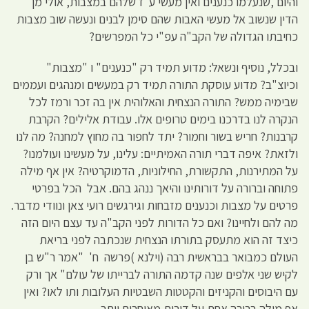
והיום ,שנעלמו כנענים ואין מעשי ע"ז שלהם במצבות, אולי מן
הדין שנשוב אל מעשי האבות שהם סימן לבנים ונעשה שוב מצבות
כחיבתו הגדולה של הקב"ה עפ"י כל המפרשים?
ובכלל, נוסיף ונשאל: מדוע תמיד רק "כנענים" ו "מצבות"
וכיוצ"ב? מדוע עוסקת התורה תמיד רק במעשים ומנהגים ועממים
שבימיה ממש? התורה הנצחית והאלוהית אין בה זכר ורמז לכל
הנקרה לנו בדרכנו בימים טרופים אלו. עבודת אלילים? הקרבת
קרבנות? חריש בשור וחמור? יתד לחפור בה מחוץ למחנה? מה לנו
ולזאת? איפה דברי תורה האמיתיים: עלינו, על מעשינו ועולמנו?
על המתירנות, התקשורת, החילוניות, הדמוקרטיה? אין אף מילה
פתוחה וברורה על דורותינו והיאך ננהג בהם. אבל הכל בפרטי
פרטים על מצבות וכנענים מזבחות וגירגשים רועי צאן ונוודי מדבר.
מה להם ולחיינו? ואם כל הדורות לפני הקב"ה עד עצם היום הזה
כיצד זה הוא מתעסק בתורתו הנצחית שנכתבה לפני בריאת
העולם כמבואר בבראשית רבה (וילנא )פרשה ח' "אמר ר"ש בן
לקיש שני אלפים שנה קדמה התורה לברייתו של עולם" אך ורק
עם היבוסים והקניזים והקטטות השבטיות העלובות ותו לאו? ואין
אף מילה ברורה אחת על דורות מאוחרים יותר.