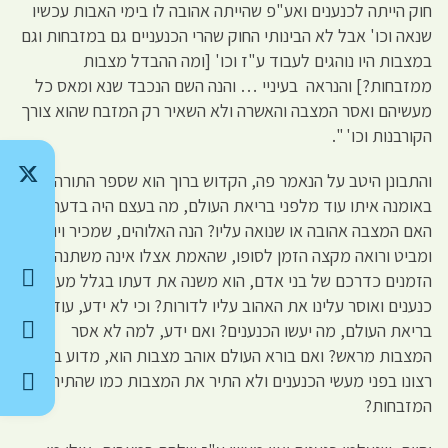
חוק הייתה לכנענים ואע"פ שהייתה אהובה לו בימי האבות עכשיו
שנאה וכו' אבל לא הבינותי החוק שהרי הכנעניים גם במזבחות וגם
במצבות היו נוהגים לעבוד ע"ז וכו' [ומה ההבדל מצבות
ממזבחות?] והנראה בעיניי … והנה השם הנכבד שנא ומאס כל
מעשיהם ואסר המצבה והאשרה ולא השאיר רק המזבח שהוא צורך
הקורבנות וכו' ".
והתבונן היטב על הנאמר פה, הקדוש ברוך הוא שספר התורה היתה
באומנה איתו עוד מלפני בריאת העולם, מה בעצם היה בדעתו?
האם המצבה אהובה או שנואה עליו? הנה האלוהים, שמכיר ויודע
ומביט ורואה מקצה הזמן לסופו, שהאמת אצלו אינה משתנה לפי
הזמנים כדרכם של בני אדם, הוא משנה את דעתו בגלל מעשה
כנענים ואוסר עלינו את האהוב עליו לדורות? וכי לא ידע, עוד לפני
בריאת העולם, מה יעשו הכנענים? ואם ידע, למה לא אסר
המצבות מראש? ואם בורא העולם אוהב מצבות הוא, מדוע ביטל
רצונו בפני מעשי הכנענים ולא התיר את המצבות כמו שהתיר את
המזבחות?