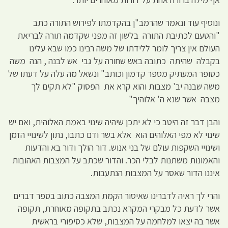
ונוסיף עוד ונאמר שהרמב"ן בהקדמתו לפירוש התורה כתב
"והטעם לכתיבת התורה בלשון זה מפני שקדמה תורה לבריאת
העולם אין צריך לומר ללידתו של משה רבינו כמו שבא עלינו
בקבלה שהיתה כתובה באש שחורה על גבי אש לבנה , הנה משה
כסופר המעתיק מספר קדמון וכותב" ונשאל מה עלה על דעתו של
משה שבנה יב' מצבות והוא קרא את הפסוק "לא תקים לך
מצבה אשר שנא ה' אלוהיך"
והבן דבר זה היטב כי לא יתכן שיהיה שינוי באמת האלוהית, ואם יש
שינוי לא מפי האלוהים הוא אלא בשר ודם כתבו, נתון לשינויי הזמן
ושינויי השקפות עולם של בני אנוש. דור הולך ודור בא והדעות
והאמונות משתנות לבלי הכר. והדור שכתב על המצבות האהובות
איננו הדור שאסר על המצבות הנתעבות.
והרי לך ראיה לדברינו שאיסור הקמת המצבה כתוב בספר דברים
אשר לדעת כל מבקרי המקרא נכתב בתקופה מאוחרת, תקופה
אשר בה יצאו למלחמה על המצבות, שלא כסיפורי בראשית