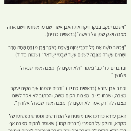
"וישכם יעקב בבקר ויקח את האבן אשר שם מראשותיו וישם אתה
מצבה ויצק שמן על ראשה"(בראשית כח יח).
"וַיִּכְתֹּב משֶׁה אֵת כָּל דִּבְרֵי יְהֹוָה וַיַּשְׁכֵּם בַּבֹּקֶר וַיִּבֶן מִזְבֵּחַ תַּחַת הָהָר
וּשְׁתֵּים עֶשְׂרֵה מַצֵּבָה לִשְׁנֵים עָשָׂר שִׁבְטֵי יִשְׂרָאֵל" (שמות כד ד)
ובדברים טז' כב' נאמר "ולא תקים לך מצבה אשר שנא ה'
אלוהיך"
וכתב אבן עזרא (בראשית כח יז ) "ורבים יתמהו איך הקים יעקב
מצבה, ושכחו כי יב' מצבות הקים משה, והכתוב לא אסר לשום
מצבה לה' רק אמר לא תקים לך מצבה אשר שנא ה' אלוהיך".
האבן עזרא כדרכו אינו משגיח על המדרשים ומפרש כפשוטו של
מקרא, וחולק על הספרי (דברים קמו') שאוסר להקים מצבה אף
לה' "ולא תקים לך מצבה וכו' ומה מצבה שאהובה לאבות שנואה