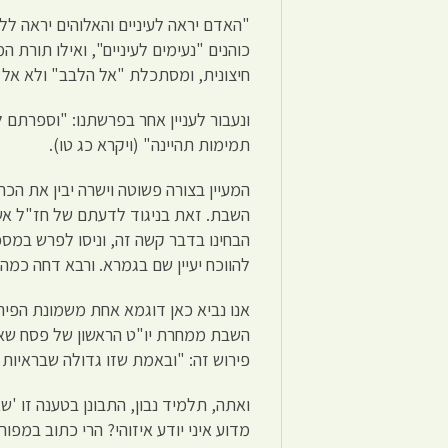
"האדם יראה לעיניים והאלוהים יראה ללב
כוהנים "נעימים לעיניים", ואילו תורת 
חיצונית, ומסתכלת "אל הלבב" ולא אל 
ונעבור לעניין אחר בפרשתנו: "וספרת
תמימות תהיינה" (ויקרא כג טו).
המעיין בצורה פשוטה וישרה יבין את ה
השבת. זאת בניגוד לדעתם של חז"ל אשר
הבחינו בדבר קשה זה, וניסו לפרש במסכ
להווכח יעיין שם בגמרא. ורבא דחה כמה 
אנו נביא כאן דוגמא אחת משמונת הפירו
השבת ממחרת יו"ט הראשון של פסח שאם
פירוש זה: "ובאמת שזו גדולה שבראיות 
ואתה, תלמיד נבון, התבונן בטענה זו '
מדוע איני יודע איזוהי? הרי כתוב במפו