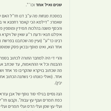
שנים ואיל אחד
וכו' ".
במסכת מנחות מה ע"ב דנו חז"ל האם 
שאמרו: "דילמא הכי קאמר רחמנא אי בעי 
והכסף משנה בהלכות תמידין ומוספין 
איפלגו תנאי ודעת ר"ע שאין של ויקרא 
רבינו כר"ע" (ועיין מה שכתבנו בפרשת 
אחד הוא, ואינו מוסף ובכאן פסק שמוספי
והרי די היה למחבר התורה לכתוב בספר 
ההבנות וכל אי ההתאמות, עד שכתב אבן 
מה שכתוב בויקרא שהקריבו פר אחד ושני
אחד. (ואולי כוונתו כי נשתנה הכתוב אח
יבין).
הנה נסיים בגילוי סוד נוסף של אבן עזר
כפת תמרים וענף עץ עבות". וקבעו חז"ל 
ועלי עץ שמן ועלי הדס ועלי תמרים ועל