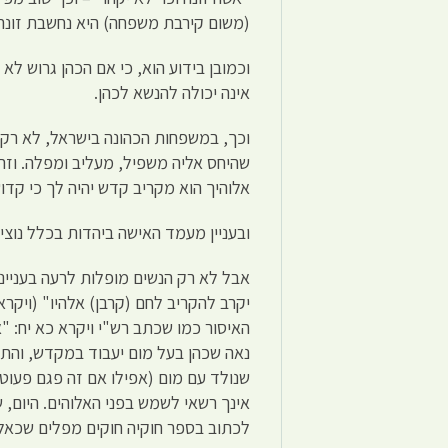
(משום קירבת משפחה) היא נחשבת זונה 
וכמובן בידוע הוא, כי אם הכהן גרוש ל
אינה יכולה להנשא לכהן.
וכך, במשפחות הכהונה בישראל, לא ר
שהיחס אליה משפיל, מעליב ומפלה. וזה
אלוהיך הוא מקריב קדש יהיה לך כי קדו
ובעניין מעמד האישה ביהדות בכלל נוצ
אבל לא רק הנשים מופלות לרעה בענייני
יקרב להקריב לחם (קרבן) אלהיו" (ויק
האיסור כמו שכתב רש"י ויקרא כא יח: "אי
נאה שכהן בעל מום יעבוד במקדש, והתו
שנולד עם מום (אפילו אם זה פגם פעוט) 
אינך רשאי לשמש בפני האלוהים. היום,
לכתוב בספר חוקיה חוקים מפלים שכאל