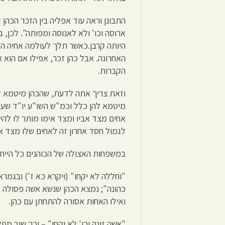
התבונן וראה עוד אפליה בין הזכר הכהן 
ארוסה וכו' ולא לאנוסה ומפותה". לכן, 
היותה קרבן.כאשר תלך לעולמה אחיה הכ
האחרונה. אבל כהן זכר, אפילו אם הוא א
הקברות.
וזאת צריך אתה לדעת, שהכהן מיטמא לא
מיטמא להן כלל וכמ"ש השו"ע יו"ד שעג ד
אחים מצד אביו ומצד אימו מותר לו להי
לגמול חסד אחרון זה לאחים שלו מצד א
במשפחות האצולה של הכוהנים כל הייחוס 
"וחללה לא יקחו" (ויקרא כא ז') ובגמרא 
כהונה"; נמצא הכהן שנשא אשה פסולה לכ
ואילו האחות אסורה להתחתן עם כהן.
"אשה זונה וכו' לא יקחו" – וכך שוב מפ