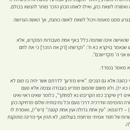
ואסורה לשאת כהן, ואילו לאותו הכהן הזכר מותר להנשא בכולם.
א נגרע ממנו מאומה ויכול לשאת לאשה כוהנת, אך האשה הגרושה
ק שהאישה אינה שותפה כלל באף אחת מעבודות המקדש, אלא
ו שנאמר בויקרא כא ח': "וקדשתו [רק את הזכר] כי את לחם
ש אני ה' מקדישכם".
יא מאמר בנפרד.
 כהונה אלא גם הנכים: "איש מזרעך לדרתם אשר יהיה בו מום לא
רא כא יז). ולא משום שהמום מפריע בעבודה עצמה אלא טעם
נו דין שיקרב כמו הקריבהו נא לפחתך", כלומר שאינו ראוי ואינו
רה התמימה שדרכיה דרכי נועם וכל נתיבותיה שלום מרחיקה כהן
– לדוגמא: "עין אחת גדולה ועין אחת קטנה" (רש"י), ואומרת לו
 שרוח של חסד אמיתי מרחפת בעולמנו, לא תהין אף מדינה מתוקנת
ה.