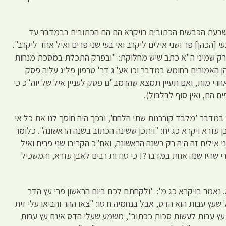
שבעת הכבשים הכתובים בויקרא הם הם הכתובים בבמדבר עד
[הכהן] פר ושני אילים ליקרב ואי בעי שני פרים ואיל אחד ליקרב".
פרק שמיני ה"א כתב שיש מחלוקת: "ובפרק התכלת במסכת מנחות
הן האמורים בחומש במדבר וכו אע"ג דר' טרפון פליג עליה פסק
אחרי מות, ואם תעיין תמצא שהרמב"ם פסק לעניין איל של יוה"כ כי
ם הם, ואין סוף לבלבול).
במדבר 'מלבד קורבנות שתי הלחם', ובכך היה חוסך לנו את כל אי
עזרא ויקרא כג יח: "ויתכן ששינה הכתוב בשנה הראשונה". כלומר
 אילים זה היה רק בשנה הראשונה, ואח"כ הקריבו שני פרים ואיל
רי שהיו שנה אחת במדבר?! כי סודות רבים לאבן עזרא, והמשכיל
א. נאמר בויקרא כג מ': "ולקחתם לכם ביום הראשון פרי עץ הדר
שעץ עבות הוא הדס, אבל בנחמיה ח טו: "צאו ההר והביאו עלי זית
י עץ עבות לעשות סכות ככתוב", משמע שעלי הדס אינם עץ עבות