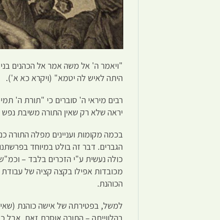
"ויאמר ה' אל משה אמר אל הכהנים בני 
היתה לאיש לה יטמא" (ויקרא כא א').
רבים מיראי ה' סוברים כי "תורת ה' תמ
יראה שלא רק שאין התורה משיבת נפש 
בכמה מקומות ועניינים מפלה התורה כנג
הגברים. דבר זה בולט במיוחד בפרשתנ
כולה נעשית ע"י הזכרים בלבד – וכמ"ש רש
מכובדות אפילו בקצה קציה של עבודת ק
הכוהנת.
למשל, בפטירתה של אישה כוהנת (שאינ
בהלווייתה – התורה אוסרת זאת. אבל כא