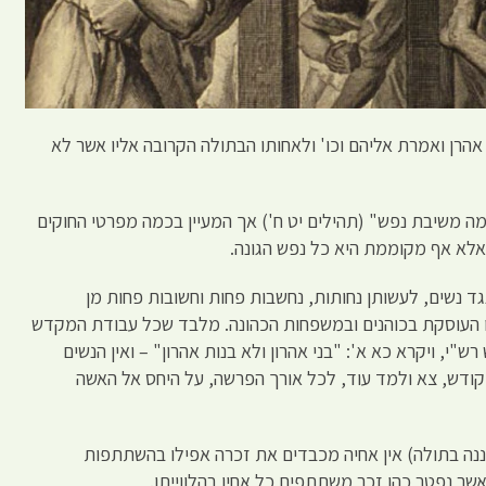
אהרן ואמרת אליהם וכו' ולאחותו הבתולה הקרובה אליו אשר לא
ימה משיבת נפש" (תהילים יט ח') אך המעיין בכמה מפרטי החוקים
אלא אף מקוממת היא כל נפש הגונה.
ד נשים, לעשותן נחותות, נחשבות פחות וחשובות פחות מן
ו העוסקת בכוהנים ובמשפחות הכהונה. מלבד שכל עבודת המקדש
"י, ויקרא כא א': "בני אהרון ולא בנות אהרון" – ואין הנשים
ודש, צא ולמד עוד, לכל אורך הפרשה, על היחס אל האשה
נה בתולה) אין אחיה מכבדים את זכרה אפילו בהשתתפות
שר נפטר כהן זכר משתתפים כל אחיו בהלווייתו.