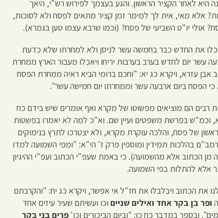
 היא לאחר הקציר הראשון. והגע בעצמך לפירוש רש"י, היאך
ות? אלא מאי, אית לך למימר זמן קציר מתאים לפסח ולא לסוכות,
ח? אולי יו"ט השביעי של פסח? (וכמו שרבא עצמו טען בגמרא).
י אכלו את החדש כבר בחמשה עשר לניסן ולא למחרתו שלא כדעת
ה עשר יום לחדש בערב בערבות יריחו ויאכלו מעבור הארץ ממחרת
ב אבן עזרא, ויקרא כג יא: "וחכם ברומי הביא ראיה ממחרת הפסח
א כי הפסח ביום ארבעה עשר וממחרתו יום חמישה עשר".
ת רבים הם מוציאים מפשוטו של מקרא ואף אומרים שיש בידם כח
 וכמ"ש בפרשת משפטים ועיין שם. וא"כ למה לא יאמרו בפשטות
שון של פסח, והלכה עוקרת מקרא, ולא יצטרכו לתרץ בנימוקים
מב"ם בהלכות תמידין ומוספין פרק ז' הי"א: "ומפי השמועה למדו
 מן הכתוב אלא מהשמועה). כי באמת שעפ"י הכתוב ועפ"י ההיגיון
תר אלא להתלות בפי השמועה.
נו את הכתוב ויבלבלו את חז"ל אי אפשר, ויקרא כג יח: "והקרבתם
ה
ופר בן בקר אחד ואילים שניים
וכו ועשיתם שעיר עיזים אחד
ם". ובספר במדבר כח כו: "וביום הביכורים וכו'
פרים בני בקר