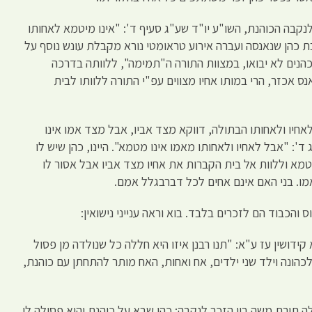
לנקבה הכוהנת, השו"ע יו"ד שע"ג סעיף ד': "אינו מיטמא לאחותו
בת כהן שנאנסה ועברה אירוע טראומטי נורא מקבלת עונש נוסף על
הנים לא יבואו, במצוות התורה ה"תמימה", ללוותה בדרכה
נס אכזר, הרי במותו אחיו מצווים עפ"י התורה ללוותו לבית
חיו ולאחותו הבתולה, דווקא מצד אביו, אבל מצד אמו אינו
': "אבל לאחיו ולאחותו מאמו אינו מטמא". היינו, כהן שיש לו
טמא וללוות אל בית הקברות את אחיו מצד אביו אבל אסור לו
מו. בני האם אינם אחים לכל דברבגלל אמם.
והכבוד הם לזכרים בלבד. בוא וראה ענייני נישואין:
קידושין עז ע"א: "תנו רבנן איזו היא חללה כל שנולדה מן פסול
הונה וילד שני ילדים, אח ואחות, האח מותר להתחתן עם כוהנת,
לה תורת משה בין הזכר לנקבה: כהן שבא על כוהנת והיא פסולה לו