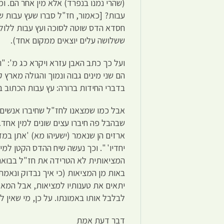
(שהרי נמנו בנפרד) אלא מין אחר הם. ומ
עבות? [כאמור, חז"ל סברו שעץ עבות 
חסדא הדס שוטה לסוכה ועץ עבות ללולב
ששלושה עלים יוצאים ממקום אחד).
ועל כך כתב האבן עזרא ויקרא כג מ': "וע
הם שני מינים גבוה ונמוך והגולה מארץ ק
בדברי החידות ברורה: עץ עבות הכתוב בת
אבל כמו שמצאנו לחז"ל שחיברו אנשים 
שבהבל פה חיברו עצים שונים למין אחד.
ארזים הן שנאמר (ישעיהו מא) 'אתן במ
יחדיו' ". וכך נעשה שיח ההדס הקטן למי
המציאותית לא הטרידה את חז"ל בבואם 
באות מן המציאות (כי איך נבדוק ונאמ
יתאים את טענותיו למציאות, אבל המאמי
לבלבל אותו באמונתו. על כן, מי שאין ל
דבר דעת אמת