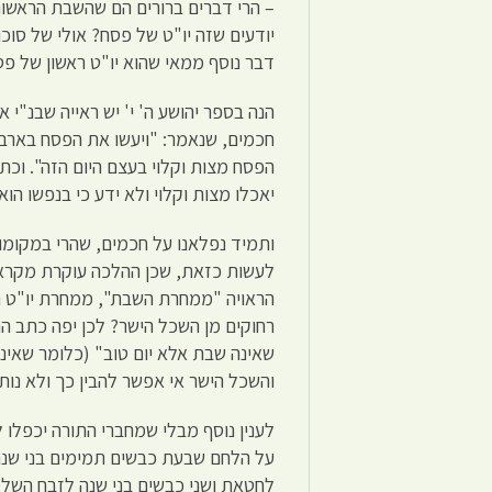
– הרי דברים ברורים הם שהשבת הראשונה
יודעים שזה יו"ט של פסח? אולי של סוכ
דבר נוסף ממאי שהוא יו"ט ראשון של פס
הנה בספר יהושע ה' י' יש ראייה שבנ"
חכמים, שנאמר: "ויעשו את הפסח בארבע
הפסח מצות וקלוי בעצם היום הזה". וכת
יאכלו מצות וקלוי ולא ידע כי בנפשו הו
ותמיד נפלאנו על חכמים, שהרי במקומו
לעשות כזאת, שכן ההלכה עוקרת מקרא,
הראויה "ממחרת השבת", ממחרת יו"ט רא
רחוקים מן השכל הישר? לכן יפה כתב הר
שאינה שבת אלא יום טוב" (כלומר שאינה
והשכל הישר אי אפשר להבין כך ולא נו
לענין נוסף מבלי שמחברי התורה יכפלו ל
על הלחם שבעת כבשים תמימים בני שנ
לחטאת ושני כבשים בני שנה לזבח השלמי