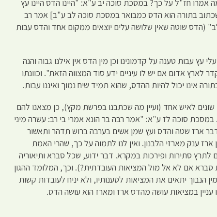
ה אמרו חז"ל על כך? במסכת סוכה יב ע"א: "היינו הדס היינו עץ
שכתוב בתורה הוא הדס כמבואר במסכת סוכה לב ע"ב] אמר רב
" (הדס שוטה שאין שלושה עלים יוצאים ממקום אחד והדס עבות
לי עץ עבות טענה על קדמונינו וכן מין הדס אין אילנו גבוה והנה
דר לארץ אדום אם יש לו עיניים ידע סוד המצווה הזאת". וכוונתו
ורה אינו יכול להיות ההדס, שהוא תמיד שיח נמוך ואיננו עבות.
שונים לאיש אחד (ועיין מה שכתבנו בפרשת מקץ), כן מצאנו להם
 במסכת סוכה לז ע"א: "אמר רבה בר הונא אמרי בי רב: עשרה מיני
דבר ארז שטה והדס ועץ שמן אשים בערבה ברוש תדהר ותאשור
ן ארז ענק מארזי הלבנון. ואין לנו לתמוה על כך, שהרי האמת
לתרץ סתירות ופירכות במקרא. דבר ידוע, שכל סברא ותיאוריה
ת סברא אם לא אל מול המציאות העובדתית?). וכך, המלומד ההגון
ן הנבוך יתאים את המציאות לטענותיו, ולא יניח לעובדות קשות
ו עניין במציאות עושה מהדס ארז ומארז הוא עושה הדס.