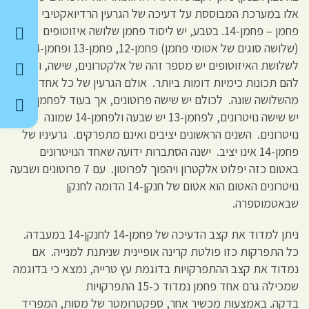
אלו במערכת המבוססת על דעיכה של הגרעין הרדיואקטיבי של
פחמן – פחמן-14. בטבע, יש ליסוד פחמן שלושה איזוטופים
(שלושה סוגים של אטומי פחמן) פחמן-12, פחמן-13 ופחמן-14.
לשלושת האיזוטופים יש מספר זהה של אלקטרונים, שישה, ולכן יש
להם תכונות כימיות דומות ביותר. אולם הגרעין של כל אחד
מהשלושה שונה. לכולם יש שישה פרוטונים, אך בעוד לפחמן-12
יש שישה נויטרונים, לפחמן-13 יש שבעה ולפחמן-14 שמונה
נויטרונים. השנים הראשונים יציבים ואינם מתפרקים. גרעיניו של
פחמן-14 אינו יציב. ישנה הסתברות ידועה שאחד הנויטרונים
באטום כזה יפלוט אלקטרון ויהפוך לפרוטון. עם 7 פרוטונים ושבעה
נויטרונים האטום הוא אטום של חנקן-14 הדומה לחנקן
שבאטמוספרה.
ניתן למדוד את קצב הדעיכה של פחמן-14 לחנקן-14 במעבדה.
כל התפרקות כזו פולטת קרינה אופיינית שניתנת למנייה. אם
נמדוד את קצב ההתפרקויות בדוגמת עץ טרייה, נמצא כי בדוגמה
שמכילה גרם אחד פחמן נמדוד כ-15 התפרקויות
בדקה. באמצעות מכשיר אחר, ספקטרומטר של מסות, המפריד