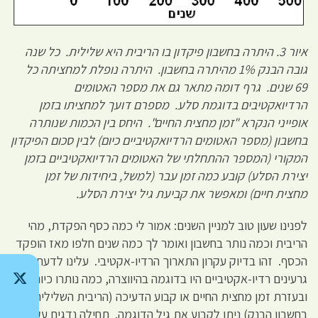
איור 3. היתרה בחשבון פיקדון בו הריבית היא שלילית. כל שנה
גובה הבנק 1% מהיתרה בחשבון. היתרה נופלת למחציתה כל
69 שנים. גרף דומה מתאר גם את מספר האטומים
הרדיואקטיבים בדוגמת סלע. מספרם דועך למחציתו בזמן
אופייני הנקרא "זמן מחצית החיים". היחס בין הכמות שנותרה
בחשבון (מספר האטומים הרדיואקטיביים כיום) לבין סכום הפיקדון
המקורי (המספר ההתחלתי של האטומים הרדיואקטיביים בזמן
יצירת הסלע) קובע כמה זמן עבר (למשל, ביחידות של זמן
מחצית חיים) ומאפשר את קביעת גיל יצירת הסלע.
לפנינו שעון טוב למניין השנים: אמור לי כמה כסף הפקדת, מהי
הריבית וכמה נותר בחשבון ואומר לך כמה שנים חלפו מאז הופקד
הכסף. זהו בדיוק עקרון התארוך הרדיו-אקטיבי. עלינו לדעת כמה
גרעינים רדיו-אקטיביים היו בדוגמה בהיווצרה, כמה נותרו כיום
ובעזרת זמן מחצית החיים או קבוע הדעיכה (הריבית השלילית
בחשבון הבנק) ניתן לקבוע את גיל הדוגמה. תחילה נדגים עקרונות