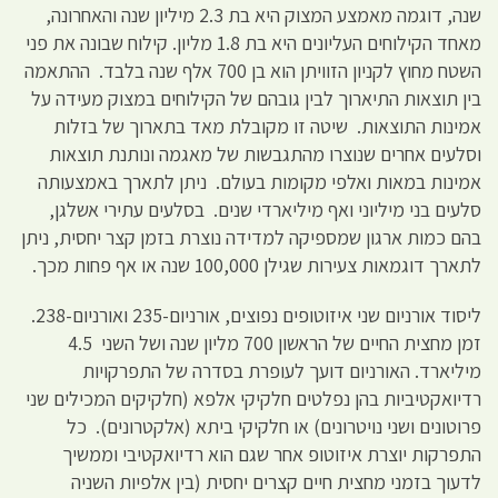
שנה, דוגמה מאמצע המצוק היא בת 2.3 מיליון שנה והאחרונה,
מאחד הקילוחים העליונים היא בת 1.8 מליון. קילוח שבונה את פני
השטח מחוץ לקניון הזוויתן הוא בן 700 אלף שנה בלבד. ההתאמה
בין תוצאות התיארוך לבין גובהם של הקילוחים במצוק מעידה על
אמינות התוצאות. שיטה זו מקובלת מאד בתארוך של בזלות
וסלעים אחרים שנוצרו מהתגבשות של מאגמה ונותנת תוצאות
אמינות במאות ואלפי מקומות בעולם. ניתן לתארך באמצעותה
סלעים בני מיליוני ואף מיליארדי שנים. בסלעים עתירי אשלגן,
בהם כמות ארגון שמספיקה למדידה נוצרת בזמן קצר יחסית, ניתן
לתארך דוגמאות צעירות שגילן 100,000 שנה או אף פחות מכך.
ליסוד אורניום שני איזוטופים נפוצים, אורניום-235 ואורניום-238.
זמן מחצית החיים של הראשון 700 מליון שנה ושל השני 4.5
מיליארד. האורניום דועך לעופרת בסדרה של התפרקויות
רדיואקטיביות בהן נפלטים חלקיקי אלפא (חלקיקים המכילים שני
פרוטונים ושני נויטרונים) או חלקיקי ביתא (אלקטרונים). כל
התפרקות יוצרת איזוטופ אחר שגם הוא רדיואקטיבי וממשיך
לדעוך בזמני מחצית חיים קצרים יחסית (בין אלפיות השניה