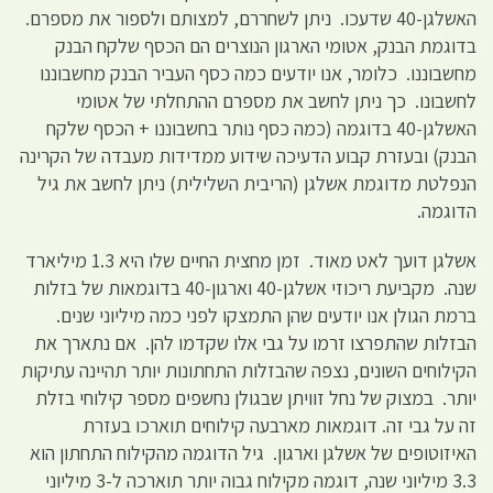
האשלגן-40 שדעכו. ניתן לשחררם, למצותם ולספור את מספרם.
בדוגמת הבנק, אטומי הארגון הנוצרים הם הכסף שלקח הבנק
מחשבוננו. כלומר, אנו יודעים כמה כסף העביר הבנק מחשבוננו
לחשבונו. כך ניתן לחשב את מספרם ההתחלתי של אטומי
האשלגן-40 בדוגמה (כמה כסף נותר בחשבוננו + הכסף שלקח
הבנק) ובעזרת קבוע הדעיכה שידוע ממדידות מעבדה של הקרינה
הנפלטת מדוגמת אשלגן (הריבית השלילית) ניתן לחשב את גיל
הדוגמה.
אשלגן דועך לאט מאוד. זמן מחצית החיים שלו היא 1.3 מיליארד
שנה. מקביעת ריכוזי אשלגן-40 וארגון-40 בדוגמאות של בזלות
ברמת הגולן אנו יודעים שהן התמצקו לפני כמה מיליוני שנים.
הבזלות שהתפרצו זרמו על גבי אלו שקדמו להן. אם נתארך את
הקילוחים השונים, נצפה שהבזלות התחתונות יותר תהיינה עתיקות
יותר. במצוק של נחל זוויתן שבגולן נחשפים מספר קילוחי בזלת
זה על גבי זה. דוגמאות מארבעה קילוחים תוארכו בעזרת
האיזוטופים של אשלגן וארגון. גיל הדוגמה מהקילוח התחתון הוא
3.3 מיליוני שנה, דוגמה מקילוח גבוה יותר תוארכה ל-3 מיליוני