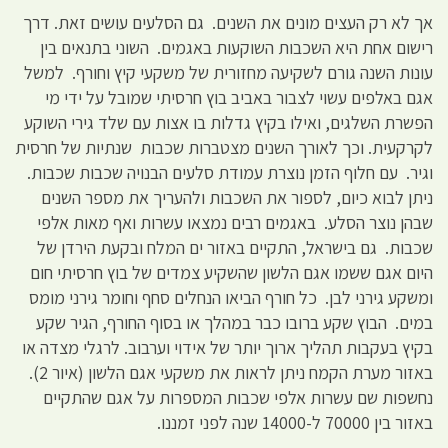
אך לא רק העצים מונים את השנים. גם הסלעים עושים זאת. דרך
רישום אחת היא השכבות השוקעות באגמים. השוני בתנאים בין
עונות השנה גורם לשקיעה מחזורית של משקעי קיץ וחורף. למשל
אגם באלפים עשוי לצבור באביב בוץ חרסיתי שמובל על ידי מי
הפשרת השלגים, ואילו בקיץ גדלות בו אצות עם שלד גירי השוקע
לקרקעית. וכך לאורך השנים מצטברות שכבות שנתיות של חרסית
וגיר. עם חלוף הזמן נוצרת עמודת סלעים הבנויה שכבות שכבות.
ניתן לבוא כיום, לספור את השכבות ולהעריך את מספר השנים
שבהן נוצר הסלע. באגמים רבים נמצאו עשרות ואף מאות אלפי
שכבות. גם בישראל, התקיים באזור ים המלח ובקעת הירדן של
היום אגם ששמו אגם הלשון שהשקיע צמדים של בוץ חרסיתי חום
ומשקע גירני לבן. כל חורף הביאו הנחלים סחף וחומר גירני מומס
במים. הבוץ שקע ברובו כבר במהלך או בסוף החורף, הגיר שקע
בקיץ בעקבות תהליך ארוך יותר של אידוי וערבוב. לרגלי מצדה או
באזור מערת הקמח ניתן לראות את משקעי אגם הלשון (איור 2).
נחשפות שם עשרות אלפי שכבות המספרות על אגם שהתקיים
באזור בין 70000 ל-14000 שנה לפני זמננו.