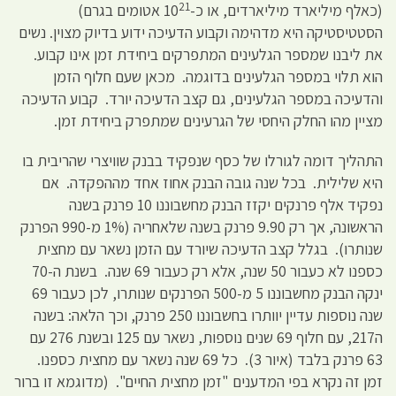
21
(כאלף מיליארד מיליארדים, או כ-10
אטומים בגרם)
הסטטיסטיקה היא מדהימה וקבוע הדעיכה ידוע בדיוק מצוין. נשים
את ליבנו שמספר הגלעינים המתפרקים ביחידת זמן אינו קבוע.
הוא תלוי במספר הגלעינים בדוגמה. מכאן שעם חלוף הזמן
והדעיכה במספר הגלעינים, גם קצב הדעיכה יורד. קבוע הדעיכה
מציין מהו החלק היחסי של הגרעינים שמתפרק ביחידת זמן.
התהליך דומה לגורלו של כסף שנפקיד בבנק שוויצרי שהריבית בו
היא שלילית. בכל שנה גובה הבנק אחוז אחד מההפקדה. אם
נפקיד אלף פרנקים יקזז הבנק מחשבוננו 10 פרנק בשנה
הראשונה, אך רק 9.90 פרנק בשנה שלאחריה (1% מ-990 הפרנק
שנותרו). בגלל קצב הדעיכה שיורד עם הזמן נשאר עם מחצית
כספנו לא כעבור 50 שנה, אלא רק כעבור 69 שנה. בשנת ה-70
ינקה הבנק מחשבוננו 5 מ-500 הפרנקים שנותרו, לכן כעבור 69
שנה נוספות עדיין יוותרו בחשבוננו 250 פרנק, וכך הלאה: בשנה
ה217, עם חלוף 69 שנים נוספות, נשאר עם 125 ובשנת 276 עם
63 פרנק בלבד (איור 3). כל 69 שנה נשאר עם מחצית כספנו.
זמן זה נקרא בפי המדענים "זמן מחצית החיים". (מדוגמא זו ברור