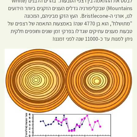
לבסס את ההתאמה בין רצפי הטבעות. בהרים הלבנים (White
Mountains) שבקליפורניה גדלים העצים הזקנים ביותר הידועים
לנו, אורני ה-Bristlecone. העץ הזקן מביניהם, המכונה
"מתושלח", הוא בן 4770 שנה! באמצעות התאמה של רצפים של
טבעות מעצים עתיקים שגדלו בפרקי זמן שונים וחופפים חלקית
ניתן למנות עד כ-11000 שנה לפני זמננו!