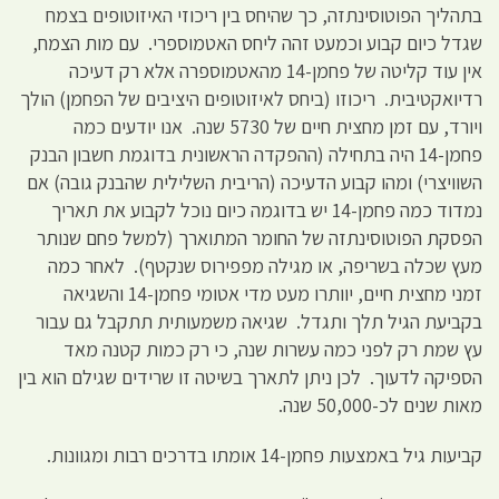
בתהליך הפוטוסינתזה, כך שהיחס בין ריכוזי האיזוטופים בצמח
שגדל כיום קבוע וכמעט זהה ליחס האטמוספרי. עם מות הצמח,
אין עוד קליטה של פחמן-14 מהאטמוספרה אלא רק דעיכה
רדיואקטיבית. ריכוזו (ביחס לאיזוטופים היציבים של הפחמן) הולך
ויורד, עם זמן מחצית חיים של 5730 שנה. אנו יודעים כמה
פחמן-14 היה בתחילה (ההפקדה הראשונית בדוגמת חשבון הבנק
השוויצרי) ומהו קבוע הדעיכה (הריבית השלילית שהבנק גובה) אם
נמדוד כמה פחמן-14 יש בדוגמה כיום נוכל לקבוע את תאריך
הפסקת הפוטוסינתזה של החומר המתוארך (למשל פחם שנותר
מעץ שכלה בשריפה, או מגילה מפפירוס שנקטף). לאחר כמה
זמני מחצית חיים, יוותרו מעט מדי אטומי פחמן-14 והשגיאה
בקביעת הגיל תלך ותגדל. שגיאה משמעותית תתקבל גם עבור
עץ שמת רק לפני כמה עשרות שנה, כי רק כמות קטנה מאד
הספיקה לדעוך. לכן ניתן לתארך בשיטה זו שרידים שגילם הוא בין
מאות שנים לכ-50,000 שנה.
קביעות גיל באמצעות פחמן-14 אומתו בדרכים רבות ומגוונות.