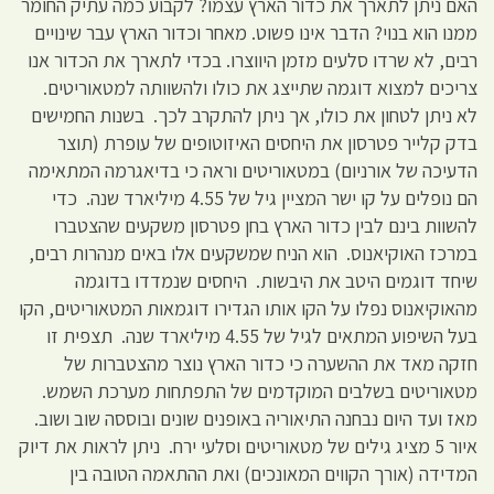
האם ניתן לתארך את כדור הארץ עצמו? לקבוע כמה עתיק החומר
ממנו הוא בנוי? הדבר אינו פשוט. מאחר וכדור הארץ עבר שינויים
רבים, לא שרדו סלעים מזמן היווצרו. בכדי לתארך את הכדור אנו
צריכים למצוא דוגמה שתייצג את כולו ולהשוותה למטאוריטים.
לא ניתן לטחון את כולו, אך ניתן להתקרב לכך. בשנות החמישים
בדק קלייר פטרסון את היחסים האיזוטופים של עופרת (תוצר
הדעיכה של אורניום) במטאוריטים וראה כי בדיאגרמה המתאימה
הם נופלים על קו ישר המציין גיל של 4.55 מיליארד שנה. כדי
להשוות בינם לבין כדור הארץ בחן פטרסון משקעים שהצטברו
במרכז האוקיאנוס. הוא הניח שמשקעים אלו באים מנהרות רבים,
שיחד דוגמים היטב את היבשות. היחסים שנמדדו בדוגמה
מהאוקיאנוס נפלו על הקו אותו הגדירו דוגמאות המטאוריטים, הקו
בעל השיפוע המתאים לגיל של 4.55 מיליארד שנה. תצפית זו
חזקה מאד את ההשערה כי כדור הארץ נוצר מהצטברות של
מטאוריטים בשלבים המוקדמים של התפתחות מערכת השמש.
מאז ועד היום נבחנה התיאוריה באופנים שונים ובוססה שוב ושוב.
איור 5 מציג גילים של מטאוריטים וסלעי ירח. ניתן לראות את דיוק
המדידה (אורך הקווים המאונכים) ואת ההתאמה הטובה בין