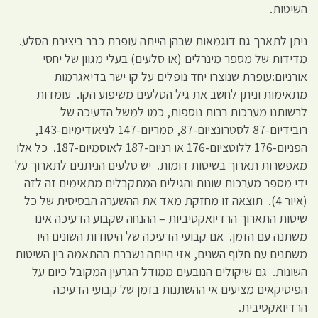
השיטות.
ניתן לתארך גם דוגמאות שבהן הייתה עופרת כבר ביצירת הסלע.
מדידות של מספר מינרלים (או סלעים) בעלי מגוון של יחסי
אורניום:עופרת שנוצרו יחד נופלים על קו ישר בדיאגרמות
מתאימות וניתן לחשב את גיל הסלעים משיפוע הקו. עומדות
לרשותנו מערכות רבות נוספות, כמו למשל הדעיכה של
רובידיום-87 לסטרונציום-87, סמריום-147 לניאודימיום-143,
הפניום-176 ללוטציום-176 או רניום-187 לאוסמיום-187. כל אלו
מאפשרות תארוך בשיטות דומות. יש סלעים הניתנים לתארוך על
ידי מספר מערכות שונות והגילים המתקבלים מתאימים זה לזה
(איור 4). תוצאה זו מחזקת מאד את ההשערה הבסיסית של כל
שיטות התארוך הרדיואקטיביות – ההנחה שקבוע הדעיכה אינו
משתנה עם הזמן. אם קבועי הדעיכה של היסודות השונים היו
משתנים עם חלוף השנים, אזי הייתה נשברת ההתאמה בין השיטות
השונות. גם שיקולים הנובעים ממודל הגרעין המקובל כיום על
הפיסיקאים מציעים אי ההשתנות בזמן של קבועי הדעיכה
הרדיואקטיבית.