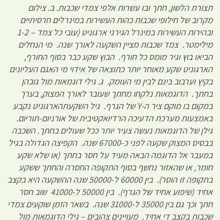
תצורת הלשון, חתך ובו עשרות אלפי צמדי שכבות. ב. צילום
מקרוב של חילופי שכבות כהות העשירות במינרלים חרסיתיים
ובהירות העשירות במינרל הגירני ארגוניט (עובי כל צמד – 1-2
מילימטר. צמד שכבות מציין השקעה לאורך שנה. מי הנחלים
הביאו בוץ וגיר מומס כל חורף. הבוץ שקע כבר בסוף החורף,
הארגוניט שקע מאוחר יותר כתוצאה של אידוי מי האגם העליונים
בקיץ וערבוב בינם לבין מי העומק. ג. גילי דוגמאות מול גובהן
בחתך. הדוגמאות נלקחו מחתך שעובר לאורך המצוק, בערך
במקום בו מוקם ציר ה-
Y
של הגרף. גיל השקעתהארגוניט נקבע
באמצעות מערכת הדעיכה הרדיואקטיבית של אורניום-תוריום.
גילן של הדוגמאות נעשה צעיר יותר ככל שעולים בחתך. השכבה
בבסיס המצוק שקעה לפני כ-67000 שנה. הקפיצה הגדולה בגיל
במעבר אל הדוגמה הבאה מעיד על חסר בחתך (או שלא שקע
חומר, או שהאזור נחשף בסוף התקופה החסרה והחתך ששקע
בתקופה זו הוסר). בין 60000 ל-50000 שנה ההשקעה היא בקצב
אחיד (שיפוע אחיד של הגרף). בין 50000 ל-41000 שוב חסר
חתך וכך גם בין 35000 ל-31000 שנה. בשאר הזמן שוקעים צמדי
שכבות בקצב די אחיד. מעויינים צהובים – גילי הדוגמאות מול