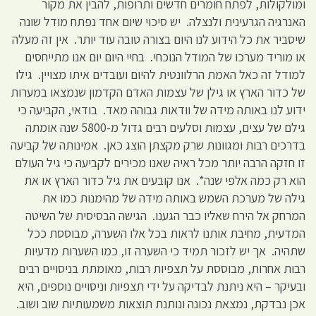
ומולקולות, לפתח חומרים חדשים ותרופות, להבין את מקור
האנרגיה הגרעינית ולנצלה. יש סיכוי שיום אחד נפתח מודל שונה
שיסביר את כל הידוע לנו היום בצורה טובה עוד יותר. אין זה מעלה
או מוריד מערכו של המודל הנוכחי. בחיי היום יום אנו מתייחסים
למודל זה כאל האמת הרלוונטית להיום ועובדים איתו מצויין. גילו
של כדור הארץ או גילן של עצמות האדם הקדמון שנמצאו במערות
ידוע לנו באותה מידה של וודאות גבוהה מאד. בודאי, הקביעה כי
גילם של עצים, עצמות וסלעים רבים גדול מ-5800 שנה אומתה
בדרכים רבות ומגוונות שרק מקצתן הוצג כאן. אמינותה של קביעה
זו חזקה הרבה יותר מכל ראיה שאנו מכירים לקביעה כי גיל העולם
הוא רק כמה אלפי שנה*. אנו קובעים את גיל כדור הארץ או את
גילה של מערכת השמש באותה מידה של מהימנות כמו את
המרחק אל הירח שאליו כבר הגענו. הגישה הבסיסית של השיטה
המדעית, מחיבת אותנו לראות בכל אלו השערה, מבוססת ככל
שתהיה. אך יש לזכור תמיד כי השערה זו, כמו השערות מדעיות
רבות אחרות, מבוססת על תצפיות רבות, מאומתת בניסויים רבים
ובעיקר – היא ניתנת לבדיקה על ידי תצפיות וניסויים נוספים, היא
אכן נבדקת, נמצאת נכונה ונותנת תוצאות משמעותיות שוב ושוב.