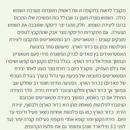
מקובל לראות בתקופה זו את ראשית היווצרות מערכת השמש
כולה. השמש נוצרה מענן גז שבגלל כוח המשיכה שלו התכנס
ברובו ליצירת השמש. חלק מהגז יצר דיסקה שסובבה את השמש
הצעירה. עם התקררות הדיסקה נוצר אבק שהתקבץ לגופים
מוצקים קטנים – מטאוריטים. רוב המטאוריטים התקבצו ליצירת
הפלנטות ובהן גם כדור הארץ. מיעוטם נותר ברצועת
האסטרואידים בין מאדים לצדק המשגרת מידי פעם מטאוריט
הנמשך ונופל אל כדור הארץ. בגלל גודלם הקטן הם קפאו ושימרו
את גילם העתיק. מקובל כיום כי הירח נוצר מעט לאחר יצירת
המטאוריטים כתוצאה של פגיעת גוף גדול (בערך בגודלו הנוכחי
של מאדים) בכדור הארץ. הפגיעה התיזה חומר רב שחלקו שב
ונמשך אך כדור הארץ וחלקו הצטבר ליצירת הירח. סדר היצירה
התחיל אם כך בשמש, המשיך ביצירת מטאוריטים שברובם
הצטברו לפלנטות (שאחת מהן היא כדור הארץ) ולבסוף, יצירת
הירח. כדור הארץ כמו גם פלנטות אחרות נשאר פעיל ודינמי עד
היום. הירח הקטן יותר קופא אחרי תקופת פעילות קצרה יותר (עד
לפני 3.1 מיליארד שנה) ומשמר גם את סלעיו הקדומים.