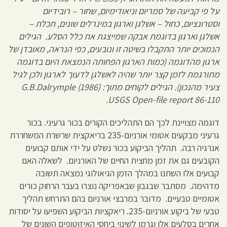
על פי קביעה של סמריום וניאודימיום, שחור – רובידיום
וסטרונציום, כחול – אשלגן וארגון במינרלים שונים, תכלת –
אשלגן וארגון בדוגמת אבקה שמייצגת את כלל הסלע. הגילים
הנמוכים יותר התקבלו בשיטה זו ונובעים, כפי הנראה, מאובדן של
ארגון מהדוגמה (כמות הארגון הפחותה הנמצאת היום בדוגמה
מתורגמת לזמן קצר יותר שהיה לאשלגן לדעוך לארגון ולכן לגיל
צעיר מהנכון). הגילים לקוחים מתוך:
(1986)
ple
m
G.B.Dalry
.
USGS Open-file report 86-110
דוגמה מצויינת לכך הם התהליכים הקורים בכור גרעיני. בכור
גרעיני מבקעים אטומי אורניום-235 בריאקצית שרשרת המשחררת
אנרגיה רבה. תהליך הביקוע בכור נשלט על ידי אותם קבועים
הקובעים גם את זמן מחצית החיים של האורניום. לשאלה האם
קבועים אלו השתנו במהלך הזמן הגיאולוגי נמצאה תשובה
מדהימה. מסתבר שבגבון שבאפריקה נוצרו בעבר הרחוק כורים
אטומיים טבעיים. מדובר במרבצי אורניום בהם התרחש תהליך
טבעי של ביקוע אורניום-235. ריאקציות הביקוע השפיעו על יסודות
אחרים בסלעים אלו וגרמו לשינוי ביחסי האיזוטופים השונים של