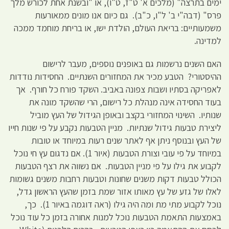
ימים בתרצה" (מלכים א' ט"ז, ט"ו), או "ובשנת אחת לכורש מלך
פרס" (דבה"י ב' ל"ו, כ"ב). גם כיום אנו מונים ממאורעות
משמעותיים: בריאת העולם, הולדת ישו, או בריחת מוחמד ממכה
למדינה.
האם השנים נרשמות גם באופנים נוספים, מעבר לרישום
ההיסטורי? הטבע מכיר את המחזורים השנתיים. החסידות נודדות
לאפריקה בסתיו ושבות צפונה באביב. השקד פורח כל חורף. אך
בעוד החסידה אינה מנהלת כל רישום, הרי שהשקד מונה את
שנותיו. השינוי המחזורי בקצב ובאופן הגידול של העץ מוביל
ליצירת טבעות גידול שנתיות. מניין הטבעות נקבע על פי שנות חייו
של העץ ובנוסף ניתן אף לאתר שנים רעות במיוחד או טובות
במיוחד על פי עובי וצורת הטבעות (איור 1). אם נדגום עץ חי נוכל
לקבוע את גילו על פי מניין הטבעות. אם נשווה את רצף הטבעות
הכולל טבעות דקות משנים שחונות וטבעות רחבות משנים גשומות
לאלו של גזע של עץ מאותו אזור שמת בזמן שהעץ הראשון גדל,
נוכל לקבוע מתי מת ומה היה גילו (ראה דוגמה באיור 1). כך,
באמצעות התאמת הטבעות נוכל למנות אחורה בזמן כל עוד נוכל