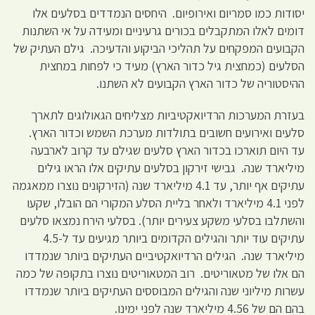
יסודות כמו סמריום ואירופיום. היחסים הנמדדים בסלעים אלו
דומים לאלו המתקבלים בכורים גרעיניים ומעידה על אי השתנות
הקבועים המפקחים על תהליכי הביקוע והדעיכה. גילם העתיק של
הסלעים (כמחצית גיל כדור הארץ) מעיד כי לפחות במחצית
ההיסטוריה של כדור הארץ הקבועים לא השתנו.
בעזרת המערכות הרדיואקטיביות מצליחים הגאולוגים לתארך
סלעים ואירועים חשובים בתולדות מערכת השמש וכדור הארץ.
עד היום תוארכו בכדור הארץ סלעים שגילם עד קרוב לארבעה
מיליארד שנה. גבישי זירקון בסלעים עתיקים אלו הראו גילים
עתיקים אף יותר, עד 4.1 מיליארד שנה (הזירקונים נוצרו ממאגמה
לפני 4.1 מיליארד ולאחר בליית הסלע המקורי הם הובלו, שקעו
והשתלבו בסלעי משקע צעירים יותר). בסלעי הירח נמצאו סלעים
עתיקים עוד יותר והגילים הקדומים ביותר מגיעים עד ל-4.5
מיליארד שנה. הגילים הרדיואקטיביים העתיקים ביותר שנמדדו
הם אלו של מטאוריטים. רוב המטאוריטים נוצרו בתקופה של כמה
עשרות מיליוני שנה והגילים המבוססים העתיקים ביותר שנמדדו
בהם הם של 4.56 מיליארד שנה לפני ימינו.