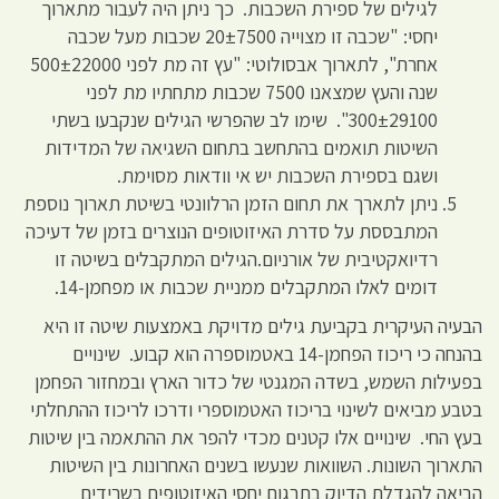
לגילים של ספירת השכבות. כך ניתן היה לעבור מתארוך
יחסי: "שכבה זו מצוייה 20±7500 שכבות מעל שכבה
אחרת", לתארוך אבסולוטי: "עץ זה מת לפני 500±22000
שנה והעץ שמצאנו 7500 שכבות מתחתיו מת לפני
300±29100". שימו לב שהפרשי הגילים שנקבעו בשתי
השיטות תואמים בהתחשב בתחום השגיאה של המדידות
ושגם בספירת השכבות יש אי וודאות מסוימת.
ניתן לתארך את תחום הזמן הרלוונטי בשיטת תארוך נוספת
המתבססת על סדרת האיזוטופים הנוצרים בזמן של דעיכה
רדיואקטיבית של אורניום.הגילים המתקבלים בשיטה זו
דומים לאלו המתקבלים ממניית שכבות או מפחמן-14.
הבעיה העיקרית בקביעת גילים מדויקת באמצעות שיטה זו היא
בהנחה כי ריכוז הפחמן-14 באטמוספרה הוא קבוע. שינויים
בפעילות השמש, בשדה המגנטי של כדור הארץ ובמחזור הפחמן
בטבע מביאים לשינוי בריכוז האטמוספרי ודרכו לריכוז ההתחלתי
בעץ החי. שינויים אלו קטנים מכדי להפר את ההתאמה בין שיטות
התארוך השונות. השוואות שנעשו בשנים האחרונות בין השיטות
הביאה להגדלת הדיוק בתרגום יחסי האיזוטופים בשרידים