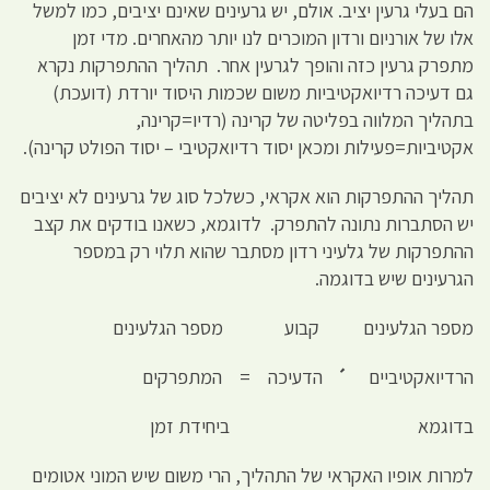
הם בעלי גרעין יציב. אולם, יש גרעינים שאינם יציבים, כמו למשל
אלו של אורניום ורדון המוכרים לנו יותר מהאחרים. מדי זמן
מתפרק גרעין כזה והופך לגרעין אחר. תהליך ההתפרקות נקרא
גם דעיכה רדיואקטיביות משום שכמות היסוד יורדת (דועכת)
בתהליך המלווה בפליטה של קרינה (רדיו=קרינה,
אקטיביות=פעילות ומכאן יסוד רדיואקטיבי – יסוד הפולט קרינה).
תהליך ההתפרקות הוא אקראי, כשלכל סוג של גרעינים לא יציבים
יש הסתברות נתונה להתפרק. לדוגמא, כשאנו בודקים את קצב
ההתפרקות של גלעיני רדון מסתבר שהוא תלוי רק במספר
הגרעינים שיש בדוגמה.
מספר הגלעינים קבוע מספר הגלעינים
הרדיואקטיביים
´
הדעיכה = המתפרקים
בדוגמא ביחידת זמן
למרות אופיו האקראי של התהליך, הרי משום שיש המוני אטומים