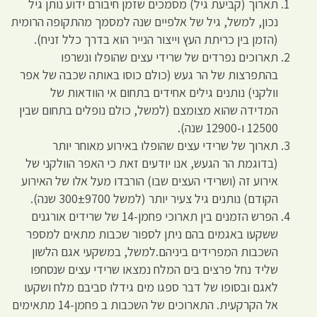
תארוך (קביעת גיל) מסמכים שזמן חיבורם ידוע נותן גיל
נכון, למשל, גיל של אלפיים שנה למסמך מהתקופה הרומית
(הזמן בין כריתת העץ וייצור הנייר הוא בדרך כלל זניח).
תארוכים נפרדים של שרידי עצים שהופלו ונשרפו
בהתפרצות של הר געש (כולם כוסו באותה שכבה של אפר
וולקני) נותנים גילים אחידים בתחום אי הוודאות של
המדידה שהוא מצומצם (למשל, כולם נופלים בתחום שבין
12500 ו-12900 שנה).
תארוך של שרידי עצים שהופלו באירוע מאוחר יותר
(בדוגמת הר הגעש, אנו יודעים זאת כי האפר הוולקני של
אירוע זה (ושרידי העצים שבו) הורבדו מעל אלו של האירוע
הקודם) נותנים גיל צעיר יותר (למשל 300±9700 שנה).
הפרש הזמנים בין תארוכי פחמן-14 של שרידים אורגנים
ששקעו באגמים בהם ניתן לספור שכבות מתאים למספר
השכבות המפרידים ביניהם.למשל, במשקעי אגם הלשון
שליד נחל פרצים בים המלח נמצאו שרידי עצים שנסחפו
לאגם ובסופו של דבר ספגו מים גידלו סביבם מלח ושקעו
אל הקרקעית. התארוכים של השכבות ב פחמן-14 מתאימים