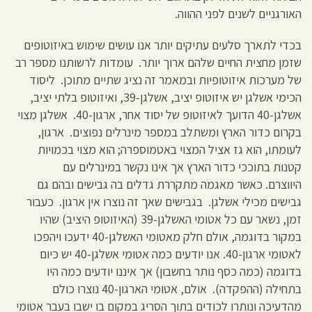
האורגניים לשנים לפני ההווה.
בכדי לתארך סלעים עתיקים יותר אנו עושים שימוש באיזוטופים
שזמן מחצית החיים שלהם ארוך יותר. עומדות לרשותנו מספר רב
של מערכות איזוטופיות ובמאמר זה נציג שתיים מתוכן. ליסוד
הכימי אשלגן יש איזוטופ יציב, אשלגן-39, ואיזוטופ בלתי יציב,
אשלגן-40 הדועך לאיזוטופ של יסוד אחר, ארגון-40. אשלגן מצוי
בקרום כדור הארץ ומשתלב במספר מינרלים נפוצים. ארגון,
לעומתו, הוא גז אציל המצוי באטמוספרה; הוא מצוי בכמויות
קטנות בתוככי כדור הארץ אך אינו נקשר במינרלים עם
היווצרם. כאשר מאגמה מתקררת גדלים בה גבישים ובהם גם
גבישים מכילי אשלגן. בגבישים שאך זה נוצרו אין ארגון. כעבור
זמן, נשאר עם כל אטומי האשלגן-39 (האיזוטופ היציב) שהיו
במקור בדוגמה, אולם חלק מאטומי האשלגן-40 ידעכו ויהפכו
לאטומי ארגון-40. אנו יודעים כמה אטומי אשלגן-40 יש כיום
בדוגמה (כמה כסף נותר בחשבון) אך איננו יודעים כמה היו
בתחילה (ההפקדה). אולם, אטומי הארגון-40 נוצרו כולם
מהדעיכה ונותרו לכודים בתוך הסריג במקום בו ישבו בעבר אטומי