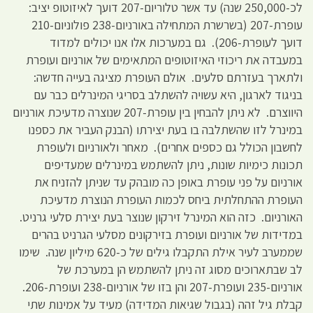
לכ-250,000 שנה) עד אשר טלוריום-207 דועך לאיזוטופ יציב:
עופרת-207 (בשרשרת המתחילה באורניום-238 פולוניום-210
דועך לעופרת-206). גם במערכות אלו אנו יכולים למדוד
במעבדה את ריכוזי האיזוטופים המתאימים של אורניום ועופרת
ולתארך בעזרתם סלעים. אולם העופרת מציגה בעייה חדשה:
בניגוד לארגון, היא עשויה להשתלב בסריגי המינרלים כבר עם
היווצרם. לא ניתן להבחין בין עופרת-207 שנוצרה מדעיכת אורניום
במינרל לזו שהשתלבה בו בעת יצירתו (הבנק העביר את כספנו
לחשבון הכולל גם כספים אחרים). מאחר ולאורניום ולעופרת
תכונות כימיות שונות, ניתן להשתמש במינרלים שמעדיפים
אורניום על פני עופרת באופן כה מובהק עד שניתן להזניח את
העופרת ההתחלתית ביחס לכמות העופרת הנוצרת מדעיכת
האורניום. כזה הוא המינרל זירקון שנוצר בעת יצירת סלעי גרניט.
במדידות של אורניום ועופרת בזירקונים מסלעי הגרניט בהרים
שממערב לעיר אילת התקבלו גילים של כ-620 מיליון שנה. שימו
לב שבתארוכים מסוג זה ניתן להשתמש הן במערכת של
אורניום-235 ועופרת-207 והן בזו של אורניום-238 ועופרת-206.
קבלת גיל זהה (בגבול שגיאות המדידה) מעיד על אמינות שתי