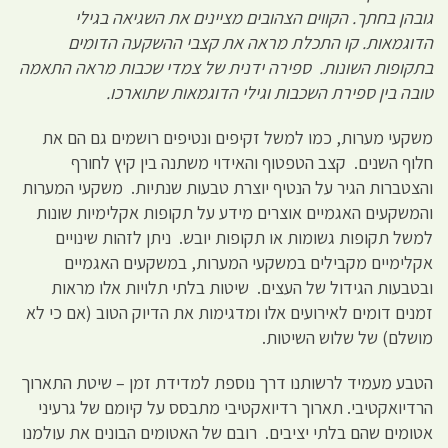
גובהן בחתך. הקווים הצהובים מציינים את השגיאה בגילי
הדוגמאות. קו התכלת מראה את קצבי ההשקעה הדומים
בתקופות השונות. ספירה ידנית של צמדי שכבות מראה התאמה
טובה בין ספירת השכבות וגילי הדוגמאות שתוארכו.
משקעי מערות, כמו למשל זקיפים ונטיפים רושמים גם הם את
חלוף השנים. קצב הטפטוף והאידוי משתנה בין קיץ לחורף
והצטברות הגיר על הנטיף יוצרת טבעות שנתיות. משקעי המערות
והמשקעים האגמיים אוצרים מידע על תקופות אקלימיות שונות
למשל תקופות גשומות או תקופות יובש. ניתן לזהות שינויים
אקלימיים מקבילים במשקעי המערות, במשקעים האגמיים
ובטבעות הגידול של העצים. שיטות בלתי תלויות אלו מראות
זמנים דומים לאירועים אלו ומדגימות את הדיוק הטוב (אם כי לא
מושלם) של שלוש השיטות.
הטבע מעמיד לרשותנו דרך נוספת למדידת זמן – שיטת התארוך
הרדיואקטיבי. תארוך רדיואקטיבי מתבסס על קיומם של גרעיני
אטומים שהם בלתי יציבים. רובם של האטומים הבונים את עולמנו