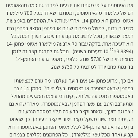
את הפחמנים על פי מסתם אנו יודעים למדוד גם כמה מהאטומים
הם של כל אחד מהאיזוטופים, ומסתבר שאחד מכל 780 מיליארד
אטומי פחמן הוא פחמן 14. אחרי שנוודא את המספרים באמצעות
מדידות רבות, למשל מצמחים שונים או בפחמן המצוי בפחמן הדו
חמצני שבאוויר, נוכל לחשב את קבוע הדעיכה. הערך המתקבל
הוא דעיכה אחת בדקה עבור כל ארבעה מיליארד אטומי פחמן-14
-12
(3.8394×10
דעיכות בשניה). נוכל גם לתרגם קצב זה לזמן
מחצית חיים של 5730 שנה. כלומר, מספר גרעיני הפחמן-14
בדוגמת פחם יורד למחצית כל 5730 שנה.
אם כך, מדוע פחמן-14 אינו דועך ונעלם? מה גורם למציאותו
בפחמן שבאטמוספרה או בצמחים ובעלי חיים? פחמן-14 נוצר
באטמוספרה מפגיעה של חלקיקים רבי עוצמה המגיעים מהחלל
ומתערבב היטב עם שאר הפחמן שבאטמוספרה. מאחר שהוא גם
נוצר וגם דועך, ומאחר וקצב בדעיכה תלוי במספר הגרעינים
הקיימים נוצר שיווי משקל (קצב ייצור = קצב דעיכה), כך שהיחס
בין מספר אטומי פחמן-14 לכלל אטומי הפחמן באטמוספרה הוא
קבוע (אחד מכל 780 מיליארד). כל הפחמנים נקלטים בצמחים