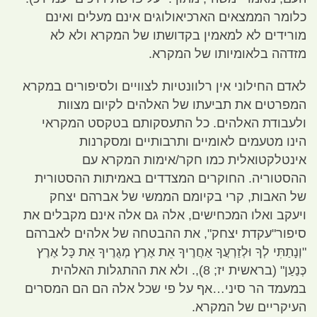
כלומר הממצאים הארכיאולוגים אינם מעלים ואינם
מורידים לא למאמין בקדושתו של המקרא ולא לא
מזדהה בלאומיותו של המקרא
.
לאדם החילוני אין רלוונטיות לצוויים ולסיפורים במקרא
המפרטים את תביעתו של האלהים לקיום מצוות
ולעבודת האלהים
.
כל התעסקותם בטקסט המקראי
הינו מטעמים לאומיים ותרבותיים ומסקרנות
אינטלקטואלית כמו חקר
/
אימות המקרא עם
ההסטוריה
.
החוקרים המצדדים באמיתות ההסטורית
של האבות
,
קרי בקיומם הממשי של אברהם יצחק
ויעקב ואלו המכחישים
,
אלה גם אלה אינם מקבלים את
סיפור
"
עקדת יצחק
",
את ההבטחה של אלהים לאברהם
"
וְנָתַתִּי לְךָ וּלְזַרְעֲךָ אַחֲרֶיךָ אֵת אֶרֶץ מְגֻרֶיךָ אֵת כָּל אֶרֶץ
כְּנַעַן
" (
בראשית יז
; 8),.
ולא את ההתגלות האלהית
במעמד הר סיני…אף על פי שכל אלה הם הם המסרים
העיקריים של המקרא
.