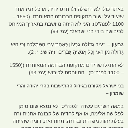
באתר כולו לא התגלה ולו חרס יחיד
,
או כל רמז אחר
שיעיד על ישוב מתקופת הברונזה המאוחרת
(1550 –
1100
לפנה
"
ס
).
העי לא היתה מיושבת בתאריך המיוחס
לכיבושה בידי בני ישראל
" (
עמ
' 93).
גבעון
–
"
עִיר גְּדוֹלָה גִּבְעוֹן כְּאַחַת עָרֵי הַמַּמְלָכָה וְכִי הִיא
גְדוֹלָה מִן הָעַי וְכָל אֲנָשֶׁיהָ גִּבֹּרִים
" (
יהושע
,
י
; 2).
לא התגלו שרידים מתקופת הברונזה המאוחרת
((1550
– 1100
לפנה
"
ס
).
המיוחסת לכיבוש
(
עמ
' 93).
בני ישראל מקורם בגידול ההתישבות בהרי יהודה והרי
שומרון –
במאה השתים עשרה לפנה
"
ס לא נמצא שום סימן
לפלישה אלימה
,
או אף לחדיה של קבוצה אתנית זרה
בעלת זהות מוגדרת וברורה
.
תחת זאת
,
דומה שהייתה