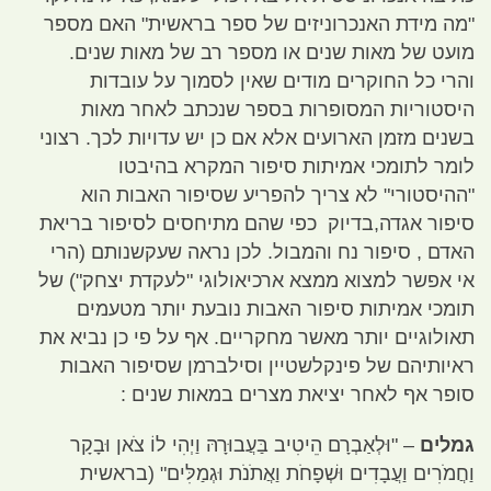
"
מה מידת האנכרוניזים של ספר בראשית
"
האם מספר
מועט של מאות שנים או מספר רב של מאות שנים
.
והרי כל החוקרים מודים שאין לסמוך על עובדות
היסטוריות המסופרות בספר שנכתב לאחר מאות
בשנים מזמן הארועים אלא אם כן יש עדויות לכך
.
רצוני
לומר לתומכי אמיתות סיפור המקרא בהיבטו
"
ההיסטורי
"
לא צריך להפריע שסיפור האבות הוא
סיפור אגדה
,
בדיוק כפי שהם מתיחסים לסיפור בריאת
האדם
,
סיפור נח והמבול
.
לכן נראה שעקשנותם
(
הרי
אי אפשר למצוא ממצא ארכיאולוגי
"
לעקדת יצחק
")
של
תומכי אמיתות סיפור האבות נובעת יותר מטעמים
תאולוגיים יותר מאשר מחקריים
.
אף על פי כן נביא את
ראיותיהם של פינקלשטיין וסילברמן שסיפור האבות
סופר אף לאחר יציאת מצרים במאות שנים
:
גמלים
–
"
וּלְאַבְרָם הֵיטִיב בַּעֲבוּרָהּ וַיְהִי לוֹ צֹאן וּבָקָר
וַחֲמֹרִים וַעֲבָדִים וּשְׁפָחֹת וַאֲתֹנֹת וּגְמַלִּים
" (
בראשית