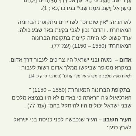
עֲרָד יֹשֵׁב הַנֶּגֶב כִּי בָּא יִשְׂרָאֵל דֶּרֶךְ הָאֲתָרִים וַיִּלָּחֶם
בְּיִשְׂרָאֵל וַיִּשְׁבְּ מִמֶּנּוּ שֶׁבִי
"
במדבר
,
כא
; 1).
לארוע זה
: "
אין שום זכר לשרידים מתקופת הברונזה
המאוחרת
.
והדבר נכון לגבי בקעת באר שבע כולה
.
ערד פשוט לא היתה קיימת בתקופת הברונזה
המאוחרת
" (1550 – 1150) (
עמ
' 77).
אדום
–
משה ובני ישראל היו צריכים לעבור דרך אדום
,
במקרא מסופר שביקשו ממלך אדום רשות לעבור
:"
וַיִּשְׁלַח מֹשֶׁה מַלְאָכִים מִקָּדֵשׁ אֶל מֶלֶךְ אֱדוֹם
" (
במדבר פרק כ
; 14).
בתקופת הברונזה המאוחרת
(1550 – 1150) "
הארכיאולוגיה הראתה כי באדום לא היו בנמצא מלכים
שבני ישראל יכולים היו להיתקל בהם
" (
עמ
' 77) .
העיר חשבון –
העיר שנכבשה לפני כניסת בני ישראל
לארץ כנען
: