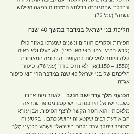
ונבדלת שהתגוררה בדלתא המזרחית במאה השלוש
עשרה
" (
עמ
' 73).
הליכת בני ישראל במדבר במשך
40
שנה
חפירות וסקרים חוזרים ונשנים שנערכו באזור כולו
(
קדש ברנע
,
צפון חצי האי סיני
)
לא העלו ולא ראיה
קלה ביותר לפעילות בתקופת הברונזה המאוחרת
(1550 – 1150)
אף לא חרס בודד
(
עמ
' 76).
סיפור
הליכתם של בני ישראל
40
שנה במדבר הרי הוא סיפור
אגדה
.
הכנעני מלך ערד ישב הנגב
–
לאחר מות אהרון
כשבני ישראל היו במדבר יש קטע מסופר שנראה
מלאכותי והוא חסר הקשר לרצף הסיפור
,
אבן עזרא
הביא דעת רבים שקטע זה יהושע כתבו
.
בקטע זה
מסופר שמלך ערד נלחם בישראל
:"
וַיִּשְׁמַע הַכְּנַעֲנִי מֶלֶךְ