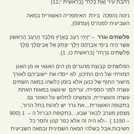
רְחֹבֹת עִיר וְאֶת כָּלַח
" (
בראשית י
;11)
נינוה נהפכה בירת האימפריה האשורית במאה
השביעית לפנה
"
ס
(
עמ
'59).
פלשתים וגרר
– "
וַיְהִי רָעָב בָּאָרֶץ מִלְּבַד הָרָעָב הָרִאשׁוֹן
אֲשֶׁר הָיָה בִּימֵי אַבְרָהָם וַיֵּלֶךְ יִצְחָק אֶל אֲבִימֶלֶךְ מֶלֶךְ
פְּלִשְׁתִּים גְּרָרָה
"
(
בראשית כו
, 1).
הפלשתים קבוצת מהגרים מן הים האגאי או מן האגן
המזרחי של הים התיכון
,
לא ייסדו את יישוביהם לאורך
מישור החוף של כנען אלא בזמן כלשהו במאה השתים
עשרה לפני הספירה
.
עריהם שיגשגו במאות האחת
עשרה והעשירית
,
והמשיכו לחלוש על האזור גם
בתקופה האשורית…את גרר יש לזהות בתל הרור
,
מצפון מערב לבאר שבע…בתקופת הברזל ה
– 1 (900
– 1150 ) –
לא היה זה אלא כפר קטן וחסר כל
חשיבות
.
אבל בשלהי המאה השמינית ובמאה השביעית