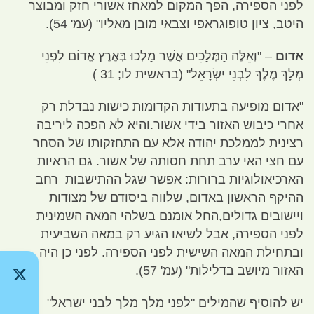
לפני הספירה
,
הפך המקום למאחז אשורי חזק ומבוצר
היטב
,
ציון טופוגראפי וצבאי מובן מאליו
" (
עמ
' 54).
אדום
–
"
וְאֵלֶּה הַמְּלָכִים אֲשֶׁר מָלְכוּ בְּאֶרֶץ אֱדוֹם לִפְנֵי
מְלָךְ מֶלֶךְ לִבְנֵי יִשְׂרָאֵל
"
(
בראשית לו
; 31 )
"
אדום מופיעה בתעודות הקדומות כישות נבדלת רק
אחרי כיבוש האזור בידי אשור
.
והיא לא הפכה ליריבה
רצינית לממלכת יהודה אלא עם התחזקותו של הסחר
עם חצי האי ערב תחת חסותה של אשור
.
גם הראיות
הארכיאולוגיות ברורות
:
אפשר שגל ההתישבות רחב
ההיקף הראשון באדום
,
שלווה ביסודם של מצודות
ויישובים גדולים
,
החל אומנם בשלהי המאה השמינית
לפני הספירה
,
אבל לשיאו הגיע רק במאה השביעית
ובתחילת המאה השישית לפני הספירה
.
לפני כן היה
האזור מיושב בדלילות
" (
עמ
' 57).
יש להוסיף שהמילים
"
לפני מלך מלך לבני ישראל
"