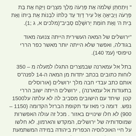
"
וַיִתְחַתֵּן שְׁלֹמֹה אֶת פַּרְעֹה מֶלֶךְ מִצְרָיִם וַיִּקַּח אֶת בַּת
פַּרְעֹה וַיְבִיאֶהָ אֶל עִיר דָּוִד עַד כַּלֹּתוֹ לִבְנוֹת אֶת בֵּיתוֹ וְאֶת
בֵּית ה
'
וְאֶת חוֹמַת יְרוּשָׁלִַם סָבִיב
"(
מלכים א
,
ג
;1).
"
ירושלים של המאה העשירית הייתה צנועה מאוד
בגודלה
,
ואפשר שלא הייתה יותר מאשר כפר הררי
טיפוסי
(
עמ
' 140).
בתל אל עמארנה שבמצרים התגלו למעלה מ –
350
לוחות כתובים בכתב יתדות מן המאה ה
-14
לפנה
"
ס
אותם כתב עבדי חבה מלך ירושלים
(
אורוסלים
בתעודות אל עמארנה
) ,
ירושלים הייתה ישוב הררי
קטן שיחד עם הישובים מסביב לה לא עלתה על
1500
נפש
.
דומה כי מאז עד תקופת הברזל הקדומה
(1150 –
900)
לא חלו שינויים באזור
.
מכל זה עולה האפשרות
שמוסדותיה של ירושלים
,
המקדש והארמון
,
לא חלשו
על חיי האוכלוסיה הכפרית ביהודה במידה המשתמעת