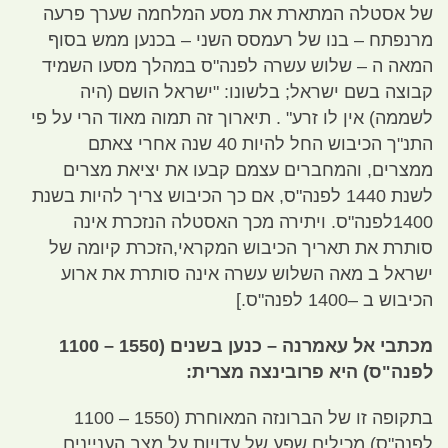
של אסטלה המתארת את מסע המלחמה שערך פרעה
מרנפתח – בנו של רעמסס השני – בכנען ממש בסוף
המאה ה – שלוש עשרה לפנה
"
ס במהלך מסעו השמיד
קבוצה בשם ישראל
;
בלשונו
: "
ישראל הושם
(
היה
לשממה
)
אין לו זרע
" .
תיארוך זה תמוה מאוד הרי על פי
התנ
"
ך הכיבוש החל להיות
40
שנה אחרי צאתם
ממצרים
,
והמחברים עצמם קבעו את יציאת מצרים
לשנת
1440
לפנה
"
ס
,
אם כך הכיבוש צריך להיות בשנת
1400
לפנה
"
ס
.
ויתירה מכך האסטלה הנזכרת אינה
סותרת את תאריך הכיבוש המקראי
,
הזכרת קיומה של
ישראל ב מאה השלוש עשרה אינה סותרת את ארוע
הכיבוש ב –
1400
לפנה
"
ס
.]
מכתבי אל עאמרנה – כנען בשנים
(1550 – 1100
לפנה
"
ס
)
היא פרובינצה מצרית
:
בתקופה זו של הברונזה המאוחרת
(1550 – 1100
לפנה
"
ס
)
מכילים שפע של עדויות על מצב העניינים