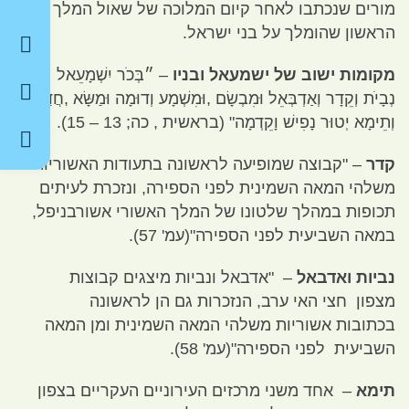
מורים שנכתבו לאחר קיום המלוכה של שאול המלך
הראשון שהומלך על בני ישראל
.
מקומות ישוב של ישמעאל ובניו
–
״בְּכֹר יִשְׁמָעֵאל
נְבָיֹת וְקֵדָר וְאַדְבְּאֵל וּמִבְשָׂם
,
וּמִשְׁמָע וְדוּמָה וּמַשָּׂא
,
חֲדַד
וְתֵימָא יְטוּר נָפִישׁ וָקֵדְמָה
" (
בראשית
,
כה
; 13 – 15).
קדר
–
"
קבוצה שמופיעה לראשונה בתעודות האשוריות
משלהי המאה השמינית לפני הספירה
,
ונזכרת לעיתים
תכופות במהלך שלטונו של המלך האשורי אשורבניפל
,
במאה השביעית לפני הספירה
"(
עמ
' 57).
נביות ואדבאל
– "
אדבאל ונביות מיצגים קבוצות
מצפון חצי האי ערב
,
הנזכרות גם הן לראשונה
בכתובות אשוריות משלהי המאה השמינית ומן המאה
השביעית לפני הספירה
"(
עמ
' 58).
תימא
–
אחד משני מרכזים העירוניים העקריים בצפון