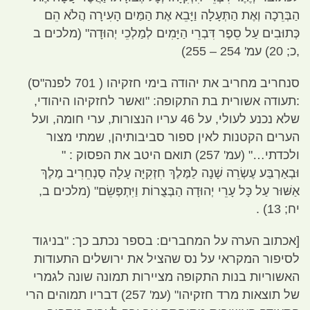
הַבְּרֵכָה וְאֶת הַתְּעָלָה וַיָּבֵא אֶת הַמַּיִם הָעִירָה הֲלֹא הֵם
כְּתוּבִים עַל סֵפֶר דִּבְרֵי הַיָּמִים לְמַלְכֵי יְהוּדָה
"
(
מלכים ב
,
כ
; 20)
עמ
' 254 – 255)
סנחריב מחריב את יהודה בימי חזקיהו
( 701
לפנה
"
ס
)
:
תעודה אשורית בת התקופה
: "
ואשר לחזקיהו היהודי
,
שלא נכנע לעולי
,
על
46
עריו הנצורות
,
ערי חומה
,
ועל
הערים הקטנות לאין ספור סביבותיהן
,
שמתי מצור
ולכדתי…
" (
עמ
' 257)
תואם היטב את הפסוק
: "
וּבְאַרְבַּע עֶשְׂרֵה שָׁנָה לַמֶּלֶךְ חִזְקִיָּה עָלָה סַנְחֵרִיב מֶלֶךְ
אַשּׁוּר עַל כָּל עָרֵי יְהוּדָה הַבְּצֻרוֹת וַיִּתְפְּשֵׂם
" (
מלכים ב
,
יח
; 13) .
[
אכתוב הערה על המחברים
:
בספר נכתב כך
: "
בניגוד
לסיפור המקראי על נס שהציל את ירושלים התעודות
האשוריות בנות התקופה מציירות תמונה שונה לגמרי
של תוצאות מרד חזקיהו
" (
עמ
' 257)
דבריו תמוהים הרי