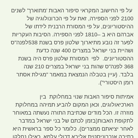
על פי החישוב המקראי סיפור האבות
'
מתוארך
'
לשנים
2100
לפני הספירה
,
זאת על פי הכרונולוגיה של
ההיסטוריונים
,
על פי המסורת הרבנית לידתו של
אברהם היא ב –
1810
לפני הספירה
.
הסיבות העקריות
לפער זה נובע מתיארוך שלטון פרס בשנת
538
לפנה
"
ס
ושהיית בני ישראל במצרים
400
שנה כדעת
ההסטוריונים
.
לפי המסורת שלטון פרס היה בשנת
368
לפנה
"
ס שהות בני ישראל במצרים
210
שנה
בלבד
. (
עיין בטבלה הנמצאת במאמר
"
מגילת אסתר
רומן היסטורי
").
אמיתות סיפור האבות שנוי במחלוקת בין
הארכיאולוגים
,
וכאן המקום להביע תמיהה במחלוקת
מוזרה זו
.
הכל מודים שכתיבת התורה נעשתה במאוחר
לתקופת האבות
(
בזמן לכתם של בני ישראל במדבר
לאחר יציאתם ממצרים
).
כלומר כל ספר בראשית היא
כתיבה אנכרוניסטית אליבא דכולי עלמא
,
כאילו נחלקו