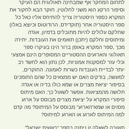
לתחום המחקר אף שמבחינה תאולוגית הם העיקר
וסיפור הרקע הוא משני לחלוטין
.
חוקר הבא לחקור את
המקרא כספר היסטוריה צריך להתיחס אליו כאל כל
ספר היסטוריה אחר
(
תוקדידס
,
הרודוטוס וכיוצא באלו
)
שחלקם עלולים להיות מתובלים בדמיון
,
אגדה
ומיתוסים וחלקם
(
יתכן
)
תואמים את העובדות
.
יתירה
מכך
,
ספר המקרא באופן ברור הינו בעיקרו ספר
תאולוגי והארועים ההסטוריים המסופרים הינם אמצעי
וכלי עזר למסקנות אמוניות
,
לכן נתון הוא לחשד רב
יותר לבדיית העובדות כשרות לאמונה
.
החוקרים
,
למעשה
,
בודקים האם יש ממצאים כל שהם התומכים
בסיפור יציאת מצרים או שמא כולו בדיה או אגדה
תלושה מהמציאות
.
אפשר לשאול כך
:
האם מיתוס
סיפורי המקרא על יציאת מצרים מבוסס על ארוע
מסוים או שמא
"
הארוע
"
מבוסס על המיתוס
?
מה קדם
למה המיתוס לארוע או הארוע למיתוס
?
תשובה לשאלה זו ניתנה בספר
"
ראשית ישראל
".