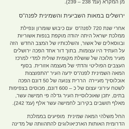
מן המקרא
(
עמ
' 238 – 239).
ירושלים במאות השביעית והשמינית לפנה
"
ס
אחרי שנת
720
לפנה
"
ס עם כיבוש שומרון ונפילת
ממלכת ישראל היתה יהודה מוקפת בנפות אשוריות
ובווסאלים של אשור
,
והשלכותיו של המצב החדש הזה
על העתיד היו עצומות
.
בתוך דור אחד הפכה ירושלים
מעיר מלוכה של שושלת מקומית שולית למדי למרכז
העצבים הפוליטי והדתי של מעצמה אזורית
.
בסוף
המאה השמינית לפנה
"
ס ידעה העיר
"
התפוצצות
אוכלוסין
"
מעיירה הררית צנועה של
50
דונם הפכה
לשטח עירוני עצום של כ –
600
דונם
,
מכוסים בצפיפות
בתים
,
יתכן שאוכלוסיית העיר גדלה פי חמישה עשר
,
מאלף תושבים בקירוב לחמישה עשר אלף
(
עמ
' 242).
החל משלהי המאה שמינית מופיעים בממלכת
הדרומית האותות הארכיאולוגים להתהוותה של מדינה