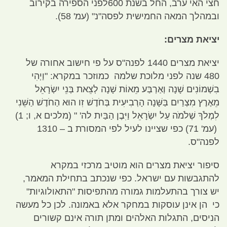
חצי האי ערב
,
החל בשנת
600
לפני הספירה בקירוב
ובמהלך המאה החמישית לפסה
"
נ
" (
עמ
' 58).
יציאת מצרים
:
יציאת מצרים
1440
לפנה
"
ס על פי חישוב אחורה של
480
שנה לפני מלוכת שלמה כמוזכר במקרא
: "
וַיְהִי
בִשְׁמוֹנִים שָׁנָה וְאַרְבַּע מֵאוֹת שָׁנָה לְצֵאת בְּנֵי יִשְׂרָאֵל
מֵאֶרֶץ מִצְרַיִם בַּשָּׁנָה הָרְבִיעִית בְּחֹדֶשׁ זִו הוּא הַחֹדֶשׁ הַשֵּׁנִי
לִמְלֹךְ שְׁלֹמֹה עַל יִשְׂרָאֵל וַיִּבֶן הַבַּיִת לה
' " (
מלכים א
,
ו
; 1)
(
עמ
' 71)
כפי שציינו לעיל לפי המסורת ב
– 1310
לפנה
"
ס
.
סיפור יציאת מצרים הוא מוטיב מרכזי במקרא
להתגבשות עם ישראל
.
כפי שנכתב בתחילת המאמר
,
יש צורך בהתעלמות גמורה מהתפיסות
"
התאולוגיות
"
כי הן אינן עוסקות במחקר אלא באמונה
.
לכן כל מעשה
הניסים
,
התגלות האלהים ומתן תורה אינם קשורים