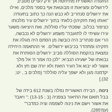
התעודה האשורית מתיחסת אך ורק לערים מסביב
לירושלים ומציאות זו מבוטאת אף בספר מלכים
,
ואילו
את ירושלים סנחריב לא כבש הנה כך כתוב בתעודה
:
"
ואותו
(
את חזקיהו
)
כלאתי בתוך ירושלים עיר מלכותו
כציפור בכלוב
.
שפכתי עליו סוללות
,
ואת היציאה משער
עירו עשיתי לו לתועבה
"
משמע ירושלים לא נכבשה
,
הרי אם סנחריב היה כובשה מן הסתם היה מגלה את
חזקיהו ומתהדר בכיבוש ירושלים
.
אי ההתאמה היחידה
נמצאת בהקמת הסוללה סביב ירושלים הסותרת את
נבואתו של ישעיהו הנביא
: "
לכן כה אמר ה
'
אל מלך
אשור לא יבוא אל העיר הזאת ולא יורה שם חץ ולא
יקדמנה מגן ולא ישפך עליה סוללה
" (
מלכים ב
,
יט
;
32).]
נינוה
,
הבירה האשורית נפלה בשנת
612
בידה של
בבל תואם את התיאור בצפניה
(
ב
; 13-15) :"
ויאבד
את אשור וישם את נינוה לשממה וציה כמדבר
"
(
עמ
'285).