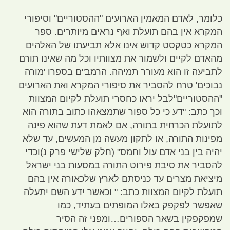
כלומר
,
לאדם המאמין הארועים
"
ההסטוריים
"
וסיפורי
המקרא אין בהם תועלת ואף נראים מיותרים
.
ספר
המקרא כטקסט קדוש אינו אלא תביעתו של האלהים
מהאדם לקיים ולשמור את מצוותיו וכל מה שאינו תורם
לתביעה זו הוא מעורר תמיהה
.
הרמב
"
ם בספרו
'
מורה
נבוכים
'
טרח להסביר את סיפורי המקרא ואת הארועים
"
ההסטוריים
"
לבל יראו כחסרי תועלת לקיום המצוות
וכך כתב
: "
דע כי כל ספור שתמצאהו כתוב בתורה הוא
לתועלת הכרחית בתורה
,
אם לאמת דעת שהוא פינה
מפינות התורה
,
או לתקון מעשה מן המעשים
,
עד שלא
יהיה בין בני אדם עול וחמס
" (
חלק שלישי פרק נ
)
וכדי
להסביר את סיבת פירוט התורה במסעות בני ישראל
מיציאת מצרים עד כניסתם לארץ שלכאורה אין בהם
תועלת לקיום המצוות כתב
: "
וכאשר ידע השם יתעלה
שאפשר לפקפק באלו המופתים בעתיד
,
כמו
שמפקפקין בשאר הספורים…ומפני זה הסיר