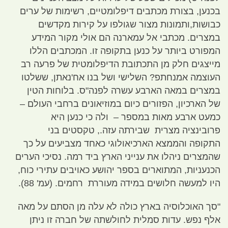
בכנען
,
בצורת מכתבים דיפלומטיים
,
רשימות של ערים
כבושות
,
ותמונות מצור שגולפו על קירות מקדשים
במצרים
.
מכתבי אל עמארנה הם אולי מקור המידע
המפורט ביותר על כנען בתקופה זו
.
המכתבים הללו
מייצגים חלק מן התכתובת הדיפלומטית של פרעה רב
העוצמה אמנחתפ
?
השלישי ושל בנו אח
'
נאתן
,
ששלטו
במצרים במאה הארבע עשרה לפנה
"
ס
.
בלוחות הטין
של הארכיון
,
הפזורים כיום במוזיאונים ברחבי העולם –
כמעט ארבע מאות במספר
–
ולה כי כנען היא
פרובינציה מצרית שבירתה עזה
.,
טקסטים בני
התקופה והממצא הארכיאולוגי כאחד מצביעים על כך
שהמצרים ניהלו את ענייני הארץ ביד רמה
.
נסיכי הערים
הכנעניות
,
המתוארים בספר יהושע כאויבים עתירי כוח
,
היו למעשה חלושים במידה מעוררת רחמים
. (
עמ
' 88).
"
סך האוכלוסיה בארץ כולה לא עלה מן הסתם על מאה
אלף נפש
.
עדות סמלית לחולשתה של חברה זו ניתן