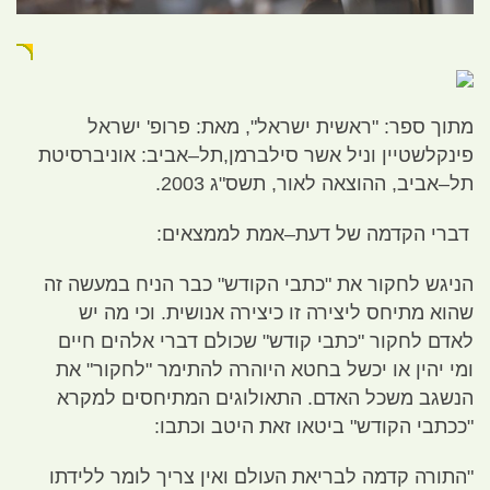
מתוך ספר
: "
ראשית ישראל
",
מאת
:
פרופ
'
ישראל
פינקלשטיין וניל אשר סילברמן
,
תל
–
אביב
:
אוניברסיטת
תל
–
אביב
,
ההוצאה לאור
,
תשס
"
ג
2003.
דברי הקדמה של דעת
–
אמת לממצאים
:
הניגש לחקור את
"
כתבי הקודש
"
כבר הניח במעשה זה
שהוא מתיחס ליצירה זו כיצירה אנושית
.
וכי מה יש
לאדם לחקור
"
כתבי קודש
"
שכולם דברי אלהים חיים
ומי יהין או יכשל בחטא היוהרה להתימר
"
לחקור
"
את
הנשגב משכל האדם
.
התאולוגים המתיחסים למקרא
"
ככתבי הקודש
"
ביטאו זאת היטב וכתבו
:
"
התורה קדמה לבריאת העולם ואין צריך לומר ללידתו