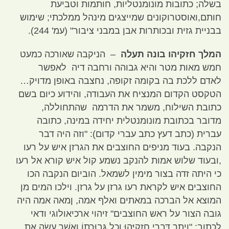
בשלה
;
כתובות מונומנטליות
,
חותמות וטביעת
חותם
,
ואוסטרוקונים שמייצגים מינהל ממלכתי
;
שימוש
בבניית גזית ובכותרות אבן במבני ציבור
" (
עמ
' 244).
המלך חזקיהו בונה תעלה
–
הניקבה שאורכה כמעט
חמש מאות מטר והיא גבוהה ורחבה דיה לאפשר
לאדם ללכת בה בקומה זקופה
,
נחצבה באופן מדויק…
הטקסט הקדום המנציח את העבודה
,
והידוע כיום בשם
כתובת השילוח
,
משמר את הדרמה שהתחוללה
,
מדובר בכתובת מונומנטלית יחידה במינה
,
כתובה
עברית
(
כתב דעץ כתב עברי קדום
): "
וזה היה דבר
הנקבה
.
בעוד מניפים החוצבים את הגרזן איש על רעו
,
ובעוד שלוש אמות להנקב נשמע קול איש קורא אל רעו
כי היתה זדה בצור מימין לשמאל
.
הוביום הנקבה הכו
החוצבים איש לקראת רעו גרזן על גרזן
.
וילכו המים מן
המוצא אל הברכה במאתים ואלף אמה
,
ןמאה אמה היה
גובה הצור על ראש החוצבים
"
זיהוי ארכיאולוגי ודאי
לכתוב
: "
וְיֶתֶר דִּבְרֵי חִזְקִיָּהוּ וְכָל גְּבוּרָתוֹ וַאֲשֶׁר עָשָׂה אֶת