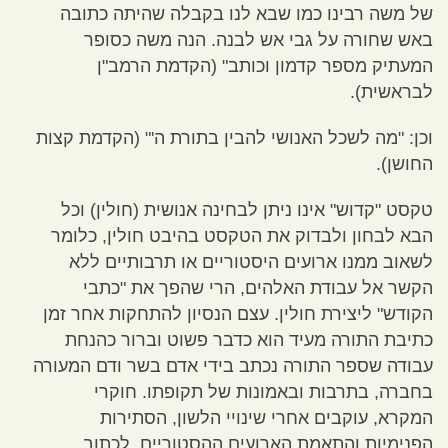
של משה רבינו כמו שבא לנו בקבלה שהיתה כתובה
באש שחורה על גבי אש לבנה
.
הנה משה כסופר
המעתיק מספר קדמון וכותב
" (
הקדמת הרמב
"
ן
לבראשית
).
וכן
: "
מה לשכל האנושי להבין בתורת ה
'" (
הקדמת קצות
החושן
).
טקסט
"
קדוש
"
אינו ניתן לבחינה אנושית
(
חולין
)
וכל
הבא לבחון ולבדוק את הטקסט בהיבט חולין
,
כלומר
לשאוב ממנו ארועים היסטוריים או תרבותיים ללא
הקשר אל עבודת האלהים
,
הרי שהפך את
"
כתבי
הקודש
"
ליצירת חולין
.
עצם הנסיון להתחקות אחר זמן
כתיבת התורה מעיד הוא כדבר פשוט וברור כהנחת
עבודה שספר התורה נכתב בידי אדם בשר ודם המעורה
בחברה
,
בתרבות ובאמונות של תקופתו
.
חוקרי
המקרא
,
עוקבים אחרי שינויי הלשון
,
הסתירות
הפנימיות והתאמת הארועים ההסטוריים
,
לכתוב