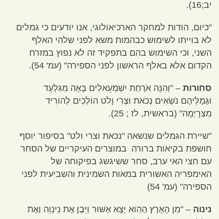
יב
;16).
"
כיום
,
הודות למחקר הארכיאולוגי
,
אנו יודעים כי גמלים
לא בוייתו לשימוש כבהמות משא לפני שלהי האלף
השני
,
וכי השימוש בהם בתפקיד זה לא נפוץ במזרח
הקדום אלא באלף הראשון לפני הספירה
" (
עמ
' 54).
סחורות
–
"
וְהִנֵּה אֹרְחַת יִשְׁמְעֵאלִים בָּאָה מִגִּלְעָד
וּגְמַלֵּיהֶם נֹשְׂאִים נְכֹאת וּצְרִי וָלֹט הוֹלְכִים לְהוֹרִיד
מִצְרָיְמָה
" (
בראשית
,
לז
; 25).
"
שיירת הגמלים שנשאה
"
נכאת וצרי ולט
"
בסיפור יוסף
חושפת בקיאות ברורה במוצרים העיקריים של הסחר
עם חצי האי ערב
,
סחר ששיגשג בפיקוחה של
האימפריה האשורית במאות השמינית והשביעית לפני
הספירה
" (
עמ
' 54)
נינוה
– "
מִן הָאָרֶץ הַהִוא יָצָא אַשּׁוּר וַיִּבֶן אֶת נִינְוֵה וְאֶת