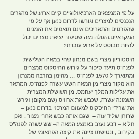
על פי הממצאים הארכיאולוגיים קיים ארוע של מהגרים
הנכנסים למצרים וגורשו לדרום כנען אף על פי
שהפרטים והתאריכים אינם תואמים את הזמנים
המקראיים
.
העולה מזה שסיפור יציאת מצרים יכול
להיות מבוסס על ארוע עובדתי
:
היסטוריון מצרי בשם מנתון שחי במאה השלישית
לפנה
"
ס תיעד סיפור על גירוש החיסקוס ממצרים
ומתוארך ל
1570
לפנה
"
ס … מהימן בהרבה ממנתון
הוא מקור מצרי מן המאה השש עשרה לפנה
"
ס
,
המתאר
את עלילות המלך יעחמס
,
מן השושלת המצרית
השמונה עשרה
,
שכבש את ארוויס
(
שם מקום
)
וגירש
את שרידי החיסקוס למעוזם המרכזי בדרום כנען –
שרוחן שליד עזה
–
שגם אותה כבש אחרי מצור
.
ואכן
תל א – דבע נעזב באמצע המאה ה
–
שש עשרה לפנה
"
ס
בקירוב
,
ונטישתו ציינה את קיצה הפתאומי של