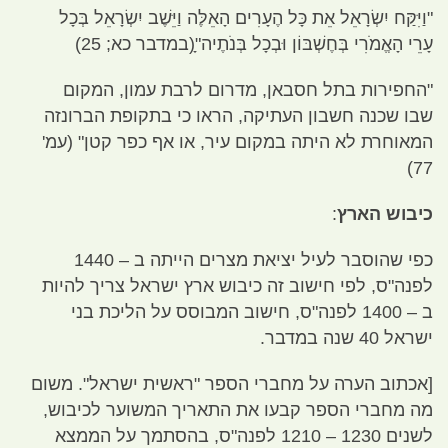
"
וַיִּקַּח יִשְׂרָאֵל אֵת כָּל הֶעָרִים הָאֵלֶּה וַיֵּשֶׁב יִשְׂרָאֵל בְּכָל
עָרֵי הָאֱמֹרִי בְּחֶשְׁבּוֹן וּבְכָל בְּנֹתֶיה
"
(
במדבר כא
; 25)
"
החפירות בתל חסבאן
,
מדרום לרבת עמון
,
המקום
שבו שכנה חשבון העתיקה
,
הראו כי בתקופת הברונזה
המאוחרת לא היתה במקום עיר
,
או אף כפר קטן
" (
עמ
'
77)
כיבוש הארץ
:
כפי שהוסבר לעיל יציאת מצרים הייתה ב –
1440
לפנה
"
ס
,
לפי חישוב זה כיבוש ארץ ישראל צריך להיות
ב –
1400
לפנה
"
ס
,
חישוב המבוסס על הליכת בני
ישראל
40
שנה במדבר
.
[
אכתוב הערה על מחברי הספר
"
ראשית ישראל
".
משום
מה מחברי הספר קבעו את התאריך המשוער לכיבוש
,
לשנים
1230 – 1210
לפנה
"
ס
,
בהסתמך על הממצא