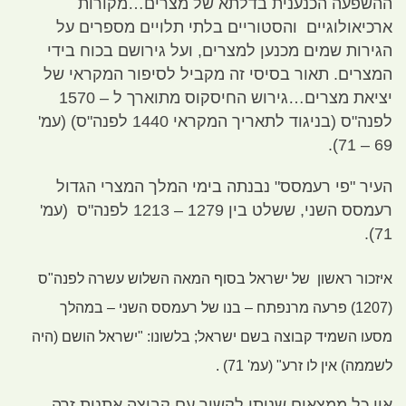
ההשפעה הכנענית בדלתא של מצרים…מקורות
ארכיאולוגיים והסטוריים בלתי תלויים מספרים על
הגירות שמים מכנען למצרים
,
ועל גירושם בכוח בידי
המצרים
.
תאור בסיסי זה מקביל לסיפור המקראי של
יציאת מצרים…גירוש החיסקוס מתוארך ל –
1570
לפנה
"
ס
(
בניגוד לתאריך המקראי
1440
לפנה
"
ס
) (
עמ
'
69 – 71).
העיר
"
פי רעמסס
"
נבנתה בימי המלך המצרי הגדול
רעמסס השני
,
ששלט בין
1279 – 1213
לפנה
"
ס
(
עמ
'
71).
איזכור ראשון של ישראל בסוף המאה השלוש עשרה לפנה
"
ס
(1207)
פרעה מרנפתח – בנו של רעמסס השני – במהלך
מסעו השמיד קבוצה בשם ישראל
;
בלשונו
: "
ישראל הושם
(
היה
לשממה
)
אין לו זרע
" (
עמ
' 71) .
אין כל ממצאים שניתן לקשור עם קבוצה אתנית זרה