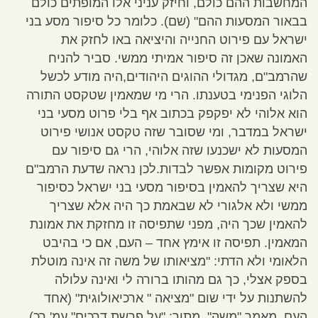
המחשבות ההם כולם
,
וחיזק עניני אלו המופתים כולם
בבאור המסעות ההם
" (
שם
).
כלומר כל סיפור מסע בני
ישראל עם פירוט החנייה והיציאה באו לחזק את
האמונה שאכן זה סיפור אמיתי ממשי
.
סביר להניח
שהרמב
"
ם
,
מגדולי ההוגים היהודים
,
היה מודע לכשל
הלוגי הפנימי בטענתו
.
הרי מי שמאמין שטקסט התורה
הוא אלוהי לא יפקפק בכתוב אף בלי פרוט מסעי בני
ישראל במדבר
,
ומי שסובר שזה טקסט אנושי פירוט
המסעות לא ישכנעו שזה אלוהי
,
הרי גם סיפור עם
פירוט מקומות אפשר לבדות
.
לכן נראה שדעת הרמב
"
ם
היא שצריך להאמין בסיפור מסעי בני ישראל כסיפור
ממשי ולא אלגורי לא שבאמת כך היה אלא שצריך
להאמין שכך היה
,
מפני שתפיסה זו מחזקת את אמונת
המאמין
.
תפיסה זו אימץ אחד
–
העם
,
אם כי בהיבט
הלאומי ולא הדתי
: "
מציאותו של משה זה אינה מוטלת
בספק אצלי
,
כך גם מהותו ברורה לי ואינה עלולה
להשתנות על ידי שום
"
מציאה
"
ארכיאולוגית
" (
אחד
העם
,
מאמר
"
משה
",
מתוך
: "
על פרשת דרכים
"
עמ
'
רכ
).