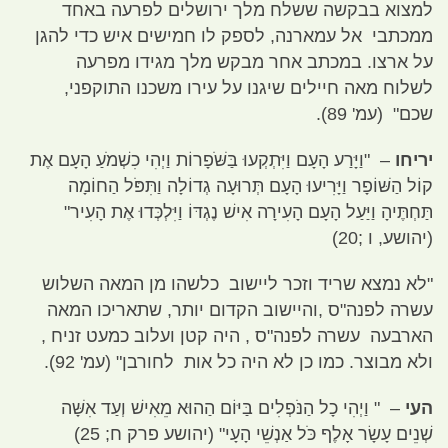
למצוא בבקשה ששלח מלך ירושלים לפרעה באחד
ממכתבי אל עמארנה
,
לספק לו חמישים איש כדי להגן
על ארצו
.
במכתב אחר מבקש מלך מגידו מפרעה
לשלוח מאה חיילים שיגנו על עירו משכנו התוקפני
,
שכם
" (
עמ
' 89).
יריחו
–
"
וַיָּרַע הָעָם וַיִּתְקְעוּ בַּשֹּׁפָרוֹת וַיְהִי כִשְׁמֹעַ הָעָם אֶת
קוֹל הַשּׁוֹפָר וַיָּרִיעוּ הָעָם תְּרוּעָה גְדוֹלָה וַתִּפֹּל הַחוֹמָה
תַּחְתֶּיהָ וַיַּעַל הָעָם הָעִירָה אִישׁ נֶגְדּוֹ וַיִּלְכְּדוּ אֶת הָעִיר
"
(
יהושע
,
ו
;20)
"
לא נמצא שריד וזכר ליישוב כלשהו מן המאה השלוש
עשרה לפנה
"
ס
,
והיישוב הקדום יותר
,
שתאריכו המאה
הארבעה עשרה לפנה
"
ס
,
היה קטן ועלוב כמעט זניח
,
ולא מבוצר
.
כמו כן לא היה כל אות לחורבן
" (
עמ
' 92).
העי
–
"
וַיְהִי כָל הַנֹּפְלִים בַּיּוֹם הַהוּא מֵאִישׁ וְעַד אִשָּׁה
שְׁנֵים עָשָׂר אָלֶף כֹּל אַנְשֵׁי הָעָי
" (
יהושע פרק ח
; 25)