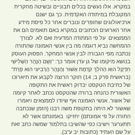
במקרא
.
אלו נעשים בכלים תבוניים ובשיטה מחקרית
המקובלת במיתודה האקדמית
.
כך גם ישנם
ארכיאולוגים שחופרים ונוברים אחר כל פיסת מידע
אחר הארועים הכתובים במקרא באם תואמים הם את
הממצאים על פי המתודה המדעית ואם לא
.
לצורך
ההמחשה נביא דוגמה מה בין אנשי האמונה שהתורה
נכתבה מפי הגבורה לבין אנשי המחקר
.
הפסוק העוסק
בנושא מיקומו של גן עדן אומר כך
: "
וְשֵׁם הַנָּהָר הַשְּׁלִישִׁי
חִדֶּקֶל הוּא הַהֹלֵךְ קִדְמַת אַשּׁוּר וְהַנָּהָר הָרְבִיעִי הוּא פְרָת
"
(
בראשית פרק ב
; 14)
חוקר הרוצה לקבוע את תיארוכו
של כתיבת הטקסט יבדוק ראשית את התקופה
האשורית כהנחה ברורה שהטקסט נכתב לאחר קיומה
של אשור
.
אנשי האמונה אף שיודו לממצאים ויאמרו
שאשור לא היתה בתקופת משה רבנו
(
הזמן שנכתבה
התורה על פי אמונתם
)
יחזיקו באמונתם אשר לא
תתערער וישיבו כפי שהשיבו בתלמוד שמשה כתב זאת
על שם העתיד
(
כתובות יב ע
"
ב
).