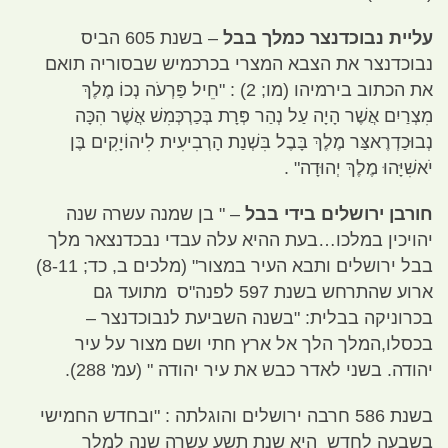
עליית נבוכדנצר כמלך בבל
–
בשנת
605
הביס
נבוכדנצר את הצבא המצרי בכרכמיש שבסוריה תואם
את הכתוב בירמיהו
(
מו
; 2) : "
חֵיל פַּרְעֹה נְכוֹ מֶלֶךְ
מִצְרַיִם אֲשֶׁר הָיָה עַל נְהַר פְּרָת בְּכַרְכְּמִשׁ אֲשֶׁר הִכָּה
נְבוּכַדְרֶאצַּר מֶלֶךְ בָּבֶל בִּשְׁנַת הָרְבִיעִית לִיהוֹיָקִים בֶּן
יֹאשִׁיָּהוּ מֶלֶךְ יְהוּדָה
" .
חורבן ירושלים בידי בבל
– "
בן שמנה עשרה שנה
יהויכין במלכו…בעת ההיא עלה עבדי נבכדנצאר מלך
בבל ירושלים ותבא העיר במצור
" (
מלכים ב
,
כד
; 8-11)
ארוע שהתרחש בשנת
597
לפנה
"
ס מתועד גם
בכרוניקה בבלית
: "
בשנה השביעת לנבוכדנצר –
בכסלו
,
המלך הלך אל ארץ חתי ושם מצור על עיר
יהודה
.
בשני לאדר כבש את עיר יהודה
" (
עמ
' 288).
בשנת
586
חרבה ירושלים והוגלתה
: "
ובחדש החמישי
בשבעה לחדש היא שנת תשע עשרה שנה למלך