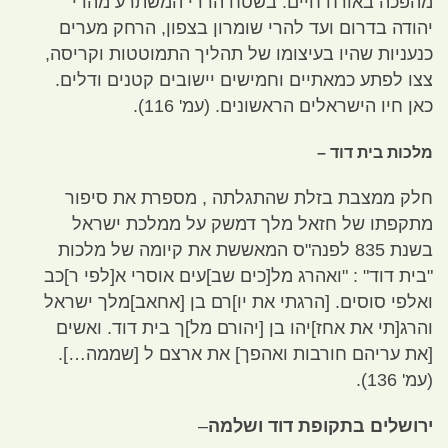
מהפכה באורח חיים
.
בשטח הררי המשתרע מהרי
יהודה בדרום ועד להרי שומרון בצפון
,
הרחק מערים
כנעניות שהיו בעיצומו של תהליך התמוטטות וקריסה
,
צצו לפתע כמאתיים וחמישים יישובים קטנים ודלים
.
כאן חיו הישראלים הראשונים
. (
עמ
' 116).
מלכות בית דוד –
חלק ממצבת בזלת שהתגלתה
,
מספרת את סיפור
מתקפתו של חזאל מלך דמשק על ממלכת ישראל
בשנת
835
לפנה
"
ס המאששת את קיומה של מלכות
"
בית דוד
" : "
ואהרג מל
[
כים שב
]
עים אוסרי א
[
לפי ר
]
כב
ואלפי סוסים
. [
הרגתי את יו
]
רם בן
[
אחאב
]
מלך ישראל
והרג
[
תי את אחז
]
יהו בן
[
יהורם מל
]
ך בית דוד
.
ואשים
[
את עריהם חורבות ואהפך
]
את ארצם ל
[
שממה…
].
(
עמ
' 136).
ירושלים בתקופת דוד ושלמה
–