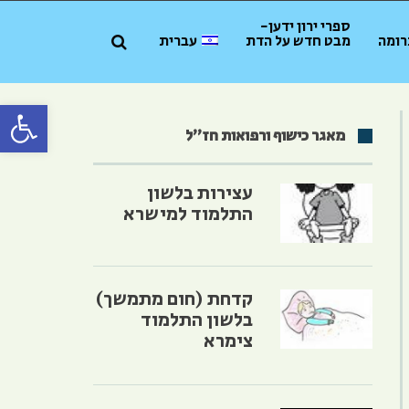
ספרי ירון ידען-
רומה
מבט חדש על הדת
עברית
פתח סרגל 
מאגר כישוף ורפואות חז״ל
עצירות בלשון
התלמוד למישרא
קדחת (חום מתמשך)
בלשון התלמוד
צימרא