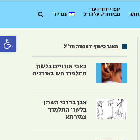
ספרי ירון ידען-
רומה
מבט חדש על הדת
עברית
פתח סרגל 
מאגר כישוף ורפואות חז״ל
כאבי אוזניים בלשון
התלמוד חש באודניה
אבן בדרכי השתן
בלשון התלמוד
צמירתא