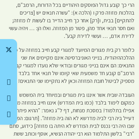
הרי כך קובע גדול הפוסקים היהודיים בכל הדורות, הרמב"ם,
בהלכות מזוזה פרק ו (הלכה א): "עשרה תנאים יש [צריכים
להתקיים] בבית, ו[רק] אחר כך חייב הדייר בו לעשות לו מזוזה;
ואם חסר תנאי אחד מהן, פטור מן המזוזה. ואלו הן: … ויהיה עשוי
לדירת אדם, … ועשוי לדירת קבע".
כלומר רק בית מגורים המיועד למגורי קבע חייב במזוזה על פי
ההלכההיהודית. בנייני האוניברסיטה אינם מקיימים את שני
התנאים: הם אינם בנייני מגורים ובודאי שלא נועדו למגורי קבע.
הרמב"ם קובע חד משמעית שאי קיומו של תנאי אחד בלבד
מספיק לביטול חובת המזוזה וכאן לא נתקיימו שני התנאים!
העובדה שבית אשר איננו בית מגורים ובמיוחד בית המשמש
כמקום לימוד בלבד (כמו בית המדרש) איננו חייב במזוזה מופיעה
אפילו בתלמוד! במסכת מנחות, דף ל"ג נאמר: "ההיא פיתחא
דעייל ביה רבי לביה מדרשא לא הוה ביה מזוזה". [תרגום: הפתח
שבו היה רבי נכנס לבית המדרש לא היתה בו מזוזה] כידוע, סתם
"רבי" בלשון התלמוד הוא רבי יהודה הנשיא, אוסף וכותב ששת