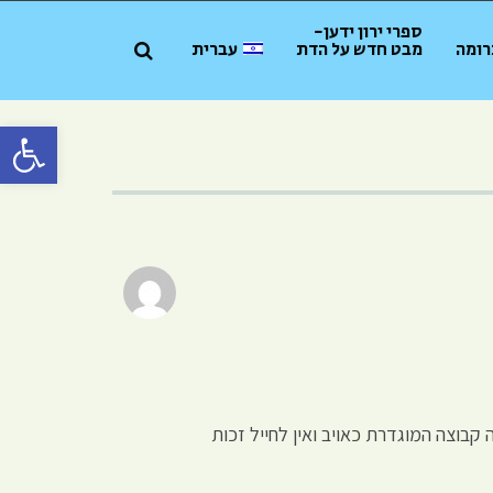
ספרי ירון ידען-
רומה
מבט חדש על הדת
עברית
פתח סרגל 
קבוצה המוגדרת כאויב ואין לחייל זכות