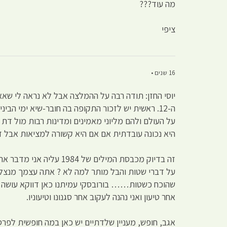
מה עוד???
ציפי
16 שנים •
יוסי החזן: תודה רבה על ההמלצה אבל לא נראה לי שא
ה-12. ראשית יש לזכור התקופה בה חובר-שיא ימי 
על העולם ולהם מליוני מאמינים ומדינות רבות מול דת 
היא נכונה עובדתית אם אם היא קשורה למציאות אבל זה
זה בדיוק מכבסת המילים
על דברי שטות והבל מותר למה לא ? אתה עצמך מנצל זא
שהוכח כשטות…… בורובסקי עמיתנו כאן דווקא עושה עבוד
אחר טיעון ואני נהנה לעקוב אחר סגנונו וטיעוניו.
אגב, חופש, מעניין שלדתיים יש כאן במה חופשית לפרס