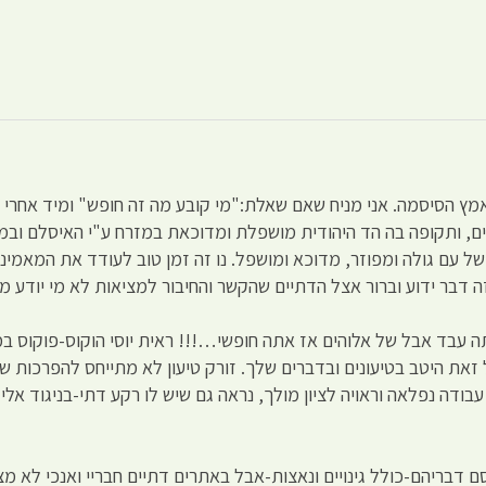
אמץ הסיסמה. אני מניח שאם שאלת:"מי קובע מה זה חופש" ומיד אחר
הביניים, ותקופה בה הד היהודית מושפלת ומדוכאת במזרח ע"י האיסלם 
של עם גולה ומפוזר, מדוכא ומושפל. נו זה זמן טוב לעודד את המאמינ
 דבר ידוע וברור אצל הדתיים שהקשר והחיבור למציאות לא מי יודע מ
 של 1984 עליה אני מדבר אתה עבד אבל של אלוהים אז אתה חופשי…!!! ראית יוסי הוקוס-
ת היטב בטיעונים ובדברים שלך. זורק טיעון לא מתייחס להפרכות שלו 
ה נפלאה וראויה לציון מולך, נראה גם שיש לו רקע דתי-בניגוד אלי- 
ם דבריהם-כולל גינויים ונאצות-אבל באתרים דתיים חבריי ואנכי לא מ