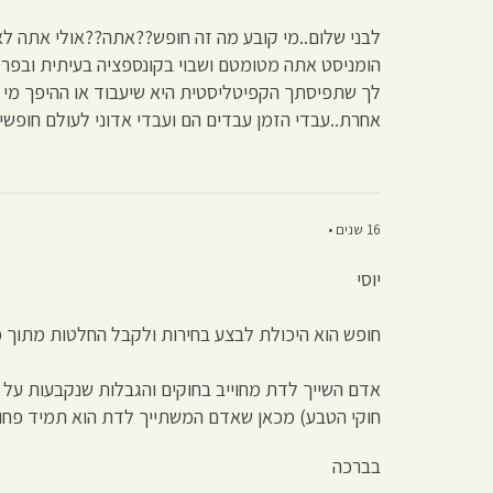
לבני שלום..מי קובע מה זה חופש??אתה??אולי אתה לא
הומניסט אתה מטומטם ושבוי בקונספציה בעיתית ובפרט 
לך שתפיסתך הקפיטליסטית היא שיעבוד או ההיפך מי קו
אחרת..עבדי הזמן עבדים הם ועבדי אדוני לעולם חופש
16 שנים •
יוסי
חופש הוא היכולת לבצע בחירות ולקבל החלטות מתוך כו
אדם השייך לדת מחוייב בחוקים והגבלות שנקבעות על 
חוקי הטבע) מכאן שאדם המשתייך לדת הוא תמיד פחות 
בברכה