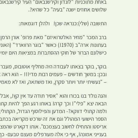
שלושים אחוזים ישנה "בעיה" כל שה
התשובה (שלי):כנראה שכן! ולהלן דוגמאות:
בעתונות ארה"ב (1970!) כאשר "בוגר 
כישלונם הברור של חוקי ההסתברות במציאות היום יומ
בוקר, בוקר בצאתו לעבודה היה מחליף אוטובוס, מעבר
ובכן: במשך חודשים – פעמים רבות מדי!!! – הוא ראה א
– "נעשיתי יותר ויותר סקרן, ואז משתאה, ואז לא מאמי
והנה נולד בנו בכורו והוא "אסיר תודה עד אין קץ!, 
הבאה יצא "פלי"! וכך קרה! באותו רגע הפך להיות קת
הספר הישועי המהולל וגם את זה שרכש מקריאה בכתביו
אריסטו והתחילו לחשוב בעצמכם". אותו דקארט שהמציא
בענייני אמונה!, אף כי אלה מעורפלים מעצם טבעם- כ