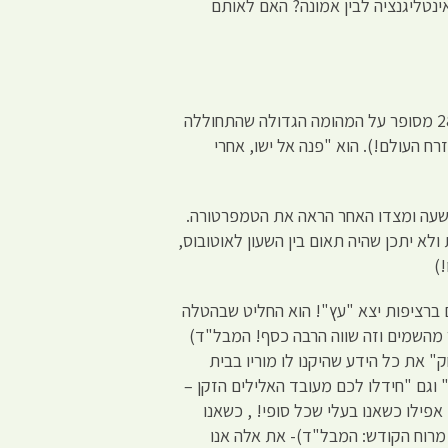
נם דתיים. האם יש ניגוד בין אינטליגנציה לבין אמונה? האם לאותם
ברב המכר "מחיר האלטרואיזם" מאת פרופ' אורן הרמן (ראש התכנית למדע, טכנולוגיה וחברה, באונ' בר-אילן),בעמודים 284-5 מסופר על המהומה הגדולה שהתחוללה
 ואזרח העולם!). הוא "פנה אל ישו, אחרי
השעה ומצדו האחר הראה את הטמפרטורה.
לא יתכן שהיה תאום בין השעון לאוטובוס,
)
ם ברציפות יצא "עץ"! הוא החליט שבהטלה
ר מהשמים וזה שווה הרבה כסף! המבל"ד)
 העולם לחשוב בהגיון, זה ש"מחק" את כל הידע שהיקנו לו מוריו בבית
וגם "חידלו לכם מעובד האלילים הזקן –
פילו כשאנו בעלי שכל סופי! , כשאנו
מרוח הקודש: המבל"ד)- את אלה אנו