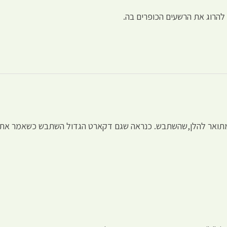
להרוג את הרשעים הכופרים בה.
המתואר להלן,שהשתבש. כנראה שגם דקארט הגדול השתבש כשאמר את ה