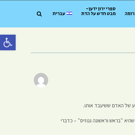
ספרי ירון ידען-
רומה
מבט חדש על הדת
עברית
פתח סרגל 
וע של האדם ששיעבד אותו.
שהיא "בראש וראשונה גנוזיס" – כדברי