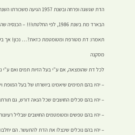
הדת שגשגה ופרחה ובשנת 1957 הגיעה משכורתו השנתית של ראש "הכנסיה" הבארד ל-250,000 דולר.
הבארד מת בשנת 1986, לפי החלטתו!!! – הכנסיה שהקים הודיעה שהוא "השיל" את גופו ועבר להתגורר בכוכב לכת בגלקסיה אחרת ושם… הוא ממשיך במחקריו.
תאמרו: דת מטורפת ומטומטמת כזאת?… נכון! אך בשנת 2007 היו בה כבר כשמונה מיליון מאמינים ברחבי העולם, כולל
מסקנה
לכל דת שהומצאה, אם ע"י בעל הזיות תמים ואם ע"י נ
– יהיו בהם תמימים שיאמינו ביושרתו של בעל המופת ויל
– יהיו בהם סכלים החושבים שכל הנאה דורש, גם תורתו
– יהיו בהם טפשים ומטומטמים החושבים שבליל רעיונות
– יהיו בהם נוכלים שינצלו את הדת להתעשר. הם יחלבו,