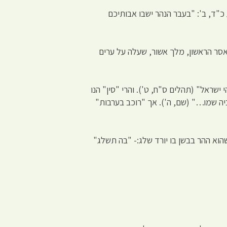
 כ"ד, ב': "בעבר הנהר ישבו אבותיכם
 1268 לפנה"ס הם נמלטו משם מאימת שלמנאסר הראשון, מלך אשור, שעלה על ערים
ישראל" (תהלים ס"ח, ט'). והרי "סין" הנו
ביה שמו…" (שם, ה'). אך "רוכב בערבות"
שהוא ההר בבשן בו יורד שלג:- "בה תשלג"