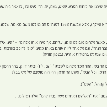
ם שיצגו את כוחות הטבע: שמש, גשם, ים, הרי געש וכו', כנאמר ביהושע
היכן ישבו אבותינו?: באור כשדים ובחרן (בראשית י"א, ל"א ואילך), אלא שבשנת
כאשר אלהים מובילם ומגונן עליהם. אך מיהו אותו אלהים? – "סיני אלהי 
ר הנהר". וגם אל אחר ליווה אותם באותו מסע: "סולו לרוכב בערבות, 
ם שנתגלו בחפירות אוגרית (בצפון סוריה).
ם הר בשן, ההר חמד אלהים לשבתו" (שם, י"ז) וביתר דיוק, בהר חרמון 
חרמון וכל הבשן". ואותו הר חרמון הרי היה מושבם של אלי בבל!
 קנוהל, "השם").
עמם" את "האלהים האחרים אשר עבדו להם" ואלה הצילום…