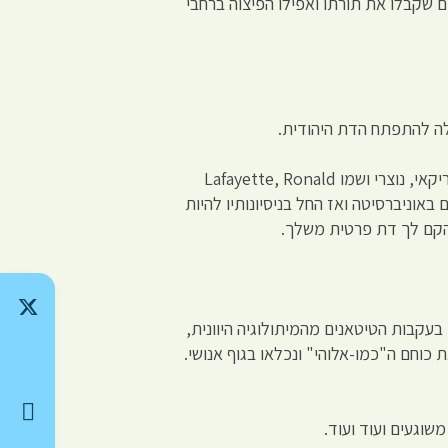
ם שקבלו את תורתו ואפילו הפיצוה ברחבי
חלה להתפתח הדת היהודית.
היום יש לדת הזאת, הנקראת נצרות, למעלה משני מיליארד מאמינים. אך הגלגל ממשיך להתגלגל: בשנת 1911 נולד ילד אמריקאי, נוצרי ושמו Lafayette, Ronald
ים באוניברסיטה ואז החל בניסיונותיו להיות
, הקם לך דת פרטית משלך.
תו", שאליה הגיע בדרך "קוו חדש של מחקר", והיא מספרת לנו שהאדם האמיתי ה-"Thetan" (אולי בעקבות הטיטאנים מהמיתולוגיה היוונית,
 כוחם ה"כמו-אלוהי" ונכלאו בגוף אנושי.
שוגעים ועוד ועוד.