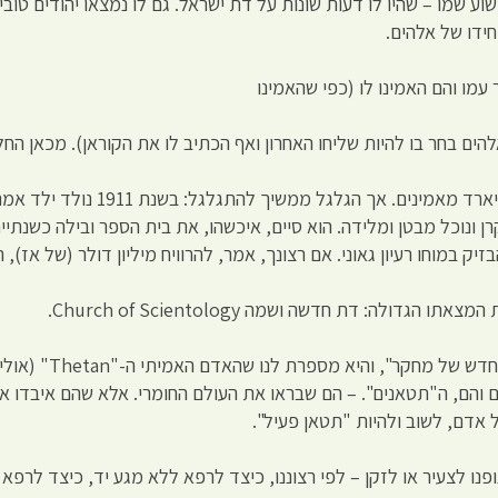
וע שמו – שהיו לו דעות שונות על דת ישראל. גם לו נמצאו יהודים טובי
חידו של אלהים.
עמו והם האמינו לו (כפי שהאמינו
הים בחר בו להיות שליחו האחרון ואף הכתיב לו את הקוראן). מכאן ה
אך שקרן ונוכל מבטן ומלידה. הוא סיים, איכשהו, את בית הספר ובילה כשנתי
ק במוחו רעיון גאוני. אם רצונך, אמר, להרוויח מיליון דולר (של אז)
דת זו מתבססת על "תגלי
ים והם, ה"תטאנים". – הם שבראו את העולם החומרי. אלא שהם איבדו את
 אדם, לשוב ולהיות "תטאן פעיל".
נו לצעיר או לזקן – לפי רצוננו, כיצד לרפא ללא מגע יד, כיצד לרפא מ