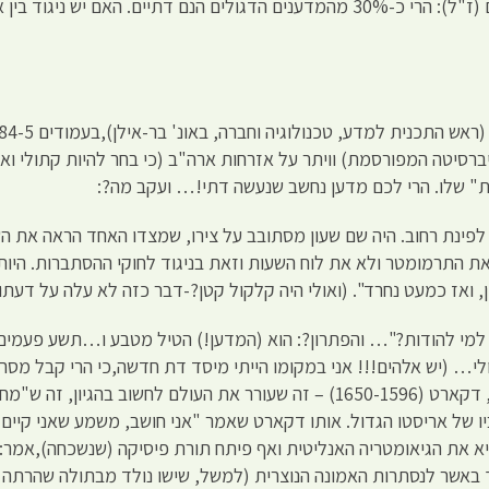
באחת מתוכניות "לונדון וקירשנבאום" העיר קירשנבאום (ז"ל): הרי כ-30% מהמדענים הדגולים ה
יא?.
הרווארד" (האוניברסיטה המפורסמת) וויתר על אזרחות ארה"ב (כי בחר להיות קתולי
ית" שלו. הרי לכם מדען נחשב שנעשה דתי!… ועקב מה?:
 לפינת רחוב. היה שם שעון מסתובב על צירו, שמצדו האחד הראה את 
ת התרמומטר ולא את לוח השעות וזאת בניגוד לחוקי ההסתברות. היות ו
ן, ואז כמעט נחרד". (ואולי היה קלקול קטן?-דבר כזה לא עלה על דעתו!
אבל למי להודות?"… והפתרון?: הוא (המדען!) הטיל מטבע ו…תשע פעמי
ולי… (יש אלהים!!! אני במקומו הייתי מיסד דת חדשה,כי הרי קבל מס
ולמה קתולי דווקא?- המדען והפילוסוף הגדול, הקתולי, דקארט (1650-1596) – זה שעורר את
 של אריסטו הגדול. אותו דקארט שאמר "אני חושב, משמע שאני קיים" 
 את הגיאומטריה האנליטית ואף פיתח תורת פיסיקה (שנשכחה),אמר: א
ך באשר לנסתרות האמונה הנוצרית (למשל, שישו נולד מבתולה שהרתה 