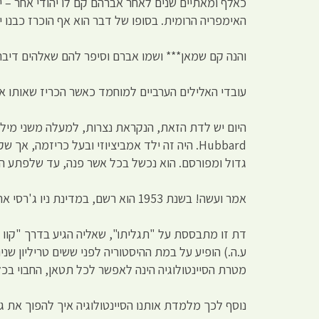
כאלף ומאתיים שנים לאחר אברהם קם לו יהודי אחר – יש
האימפריה הרומית. בסופו של דבר הוא אף הוכרז כבנו י
והנה קם שמאן*** ושמו אברם וסיפר להם שאלהים דיבר 
עובדי האלילים הערביים למוחמד כאשר הכריז שאותו אל
Hubbard. היה זה ילד אמביציוזי ובעל כריזמה, 
גדול ומפורסם. הוא נכשל בכל אשר פנה, עד שלפתע הבזי
אמר ועשה! בשנת 1953 הוא רשם, במדינת ניו ג'רסי את המצאתו הגדולה: דת חדשה ושמה Church of Scientology.
ע.ה.) הופיע על במת ההיסטוריה לפני ששים טריליון שנ
מטרת הסיינטולוגיה הינה לאפשר לכל תטאן, החבוי בכל
נוסף לכך מלמדת אותנו הסיינטולוגיה איך להפוך את גופ