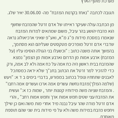
מערכת מוסף הארץ
תגובה לכתבה "נאחז בקרנות המזבח" מה- 30.06.00 יאיר שלג.
מן הכתבה עולה שעיקר ראייתו של אדם זרטל שהמזבח שחשף
הוא מזבח יהושע בהר עיבל, משום שמתאים למדות המזבח
שנאמרו במסכת מידות פ"ג מ"א, ואע"פ שאיני ארכיאולוג נראה
שדברי אדם זרטל מופרכים מטקסטים שעליהם הוא מסתמך,
בהמשך אותה משנה כתוב : "וכשעלו בני הגולה הוסיפו עליו (על
המזבח) ארבע אמות מן הדרום וארבע אמות מן הצפון" נמצא
שהמזבח בבית ראשון היה כח אמה על כח אמה ולא לב אמה, ורק
כדי להזכיר למר זרטל את הכתוב בתנ"ך שלא יראה כמסתכל
לאבנים שתחתיו ונופל בכתוב במפורש, בדברי בימים ב ד א: "ויעש
(שלמה המלך)מזבח נחשת עשרים אמה ארכו ועשרים אמה רחבו"
. והמזבח שציוה משה מידותיו קטנות יותר , שמות כז א:" ועשית
את המזבח עצי שטים חמש אמות ארך וחמש אמות רחב" , והרי
אדם זרטל מודה שהר עיבל נבנה מיד אחרי מות משה ואם כן שילך
ויחפש מזבח במידות משה ולא על פי מידות בית שני שהם תוספת
מאוחרת.