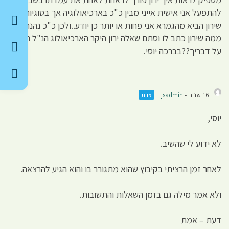
להתפעל אני אישית אייני מבין כ"כ בארכיאולוגיה אך בסוגיות
שירון הביא מהגמרא אני פחות או יותר כן יודע..ולכן כ"כ נהנתי
ממה שירון כתב לו וסתם שאלה ירון היקר הארכיאולוג הנ"ל השיב
על דבריך??בברכה יוסי.
16 שנים •
jsadmin
צוות
יוסי,
לא ידוע לי שהשיב.
לאחר זמן הרציתי בקיבוץ שהוא מתגורר בו והוא הגיע להרצאה.
ולא אמר מילה גם בזמן השאלות והתשובות.
דעת – אמת