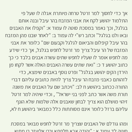
אך כדי לחסוך למר זרטל טרחה מיותרת אגלה לו שעל פי
התלמוד יהושע לקח את אבני המזבח בהר עיבל ובנה אותם
בגלגל, וכך נאמר במסכת סוטה לו עמוד א: "וקפלו את האבנים
ובאו ולנו בגלגל" וכתב רש"י לה עמוד ב: "לאחר שבנו מהן המזבח
בהר עיבל קיפלום והביאום לגלגל וקבעום שם" כלומר את אבני
המזבח של הר עיבל צריך מר זרטל לחפש בגלגל, אך כדי שידע
מה לחפש אומר לו שעליו לחפש שתים עשרה אבנים בלבד כי כך
כתוב יהושע ד כ: "ואת שתים עשרה האבנים האלה אשר לקחו מן
הירדן הקים יהושע בגלגל" ופרט נוסף באבנים שימצא, כדי
לזהותם כאבני מזבח הר עיבל צריך להיות כתובים עליהם דברי
התורה ככתוב ביהושע ח לב: "ויכתב שם על האבנים את משנה
תורת משה אשר כתב לפני בני ישראל" , וכדי שיהיה למר זרטל
זיהוי מושלם הוא צריך לבחון שאבנים אלה שלמות שלא הונף
עליהם ברזל כלומר אינם מסותתות כלל כמבואר ביהושע ח לא,
ומהו גודלם של האבנים שצריך מר זרטל לחפש מבואר במסכת
סוטה לד עמוד א : "יהודה אבא חלפתא ורבי אליעזר בן מתיא