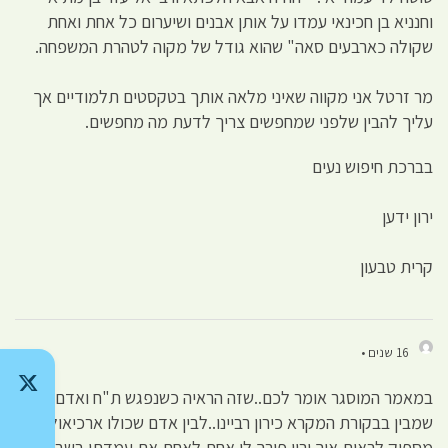
וחנניא בן חכינאי עמדו על אותן אבנים ושיערום כל אחת ואחת
שקולה כארבעים סאה" שהוא גודל של מקוה לטהרת המשפחה.
מר זרטל אני מקווה שאיני מלאה אותך בטקסטים תלמודיים אך
עליך להבין שלפני שמחפשים צריך לדעת מה מחפשים.
בברכת חיפוש נעים
ירון ידען
קרית טבעון
16 שנים •
במאמר המוסגר אומר לכם..שזה הראיה כשנפגש ת"ח ואדם
שמבין בבקורת המקרא כירון רביינו..לבין אדם שכולו ארכיאולוגיה
מספיק לראות איך ירון פורך לו אחת לאחת את עמדתו בשביל