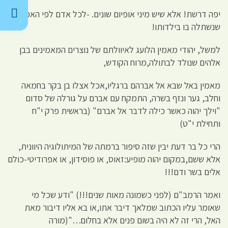
יפה דרשת! אלא שיש מיני אופיום שונים. -לכל אדם לפי האמונה
שנשתלה בו בילדותו!
למשל, יהודי מאמין הלועג לאיוולתם של נוצרים המאמינים בבן
אלהים שנולד לבתולה,מרוח הקודש,
מאמין באל שבא אל אברהם ברגליו,אכל אצלו בן בקר בחמאה
וחלב, גער ונזף בשרה, התמקח עם אברם על גורלה של סדום
"וילך יהוה כאשר כילה לדבר אל אברם" (בראשית פרק י"ח
ותחילת י"ט)
הרי כל בר דעת יבין שזה סיפור ברמתה של המיתולוגיה היוונית,
אלא ששם,במקום יהוה מופיע:זאוס, או פוסידון, או אפרודיטי-כולם
אלים בשר ודם!!!
ואמר הרמב"ם (לפני כשמונה מאות שנים!!!) "ודע שכל מי
שאומר עליו הכתוב שמלאך דיבר אתו,או בא אליו דיבור מאת
האל, הרי זה לא היה בשום פנים אלא בחלום…"(מורה