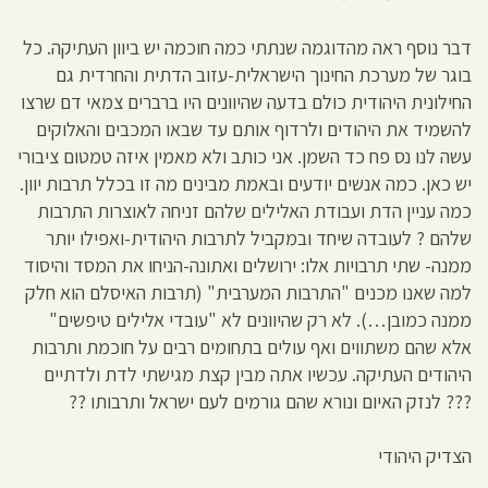
דבר נוסף ראה מהדוגמה שנתתי כמה חוכמה יש ביוון העתיקה. כל
בוגר של מערכת החינוך הישראלית-עזוב הדתית והחרדית גם
החילונית היהודית כולם בדעה שהיוונים היו ברברים צמאי דם שרצו
להשמיד את היהודים ולרדוף אותם עד שבאו המכבים והאלוקים
עשה לנו נס פח כד השמן. אני כותב ולא מאמין איזה טמטום ציבורי
יש כאן. כמה אנשים יודעים ובאמת מבינים מה זו בכלל תרבות יוון.
כמה עניין הדת ועבודת האלילים שלהם זניחה לאוצרות התרבות
שלהם ? לעובדה שיחד ובמקביל לתרבות היהודית-ואפילו יותר
ממנה- שתי תרבויות אלו: ירושלים ואתונה-הניחו את המסד והיסוד
למה שאנו מכנים "התרבות המערבית" (תרבות האיסלם הוא חלק
ממנה כמובן…). לא רק שהיוונים לא "עובדי אלילים טיפשים"
אלא שהם משתווים ואף עולים בתחומים רבים על חוכמת ותרבות
היהודים העתיקה. עכשיו אתה מבין קצת מגישתי לדת ולדתיים
??? לנזק האיום ונורא שהם גורמים לעם ישראל ותרבותו ??
הצדיק היהודי