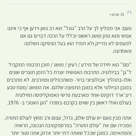
15 שנים •
נועם: אני ממליץ לך על הרב "גוגל" הוא רב גאון וידען אף כי איננו
אנושי והוא נותן מושג ראשוני וכללי על הרבה דברים גם אם
לפעמים לא מדייק ולא תמיד הוא בעל הפסיקה השלמה
והאחרונה.
"מם" הוא יחידה של מידע / רעיון / מושג / תוכן תרבותי המקביל
ל"גן" בביולוגיה. התרבות האנושית יוצרת כל הזמן תוצרים שונים
ואלו-בתהליך אבולוציוני ברור- משתכפלים ומתרבים. לא מתרבים
במובן הביולוגי אלא במובן התפוצה שלהם. את המושג /מונח טבע
ריצ'ארד דוקינס-אחד מארבעת פרשי האפוקליפסה החילונית
בעולם ואולי ראשון בין שווים בקרבם-בספרו "הגן האנוכי ב- 1976.
אתה מבין נועם יש עולם שלם, גדול, עצום ורב מחוץ לעולם התורה.
המכירו שם את "עולם התורה" בפרספקטיבה הנכונה, הראויה
והמתאימה. כמובן שככל שאתה דתי יותר אדוק אתה סגור יותר