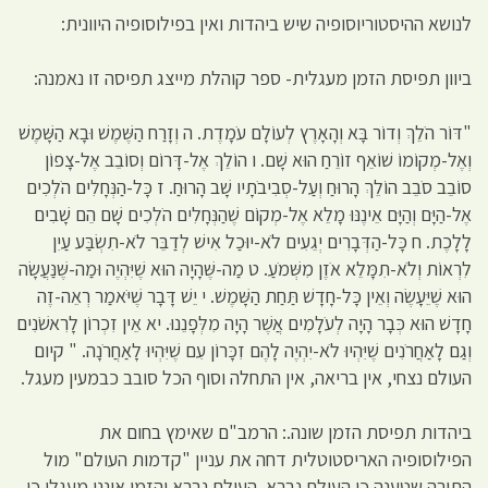
לנושא ההיסטוריוסופיה שיש ביהדות ואין בפילוסופיה היוונית:
ביוון תפיסת הזמן מעגלית- ספר קוהלת מייצג תפיסה זו נאמנה:
"דּוֹר הֹלֵךְ וְדוֹר בָּא וְהָאָרֶץ לְעוֹלָם עֹמָדֶת. ה וְזָרַח הַשֶּׁמֶשׁ וּבָא הַשָּׁמֶשׁ
וְאֶל-מְקוֹמוֹ שׁוֹאֵף זוֹרֵחַ הוּא שָׁם. ו הוֹלֵךְ אֶל-דָּרוֹם וְסוֹבֵב אֶל-צָפוֹן
סוֹבֵב סֹבֵב הוֹלֵךְ הָרוּחַ וְעַל-סְבִיבֹתָיו שָׁב הָרוּחַ. ז כָּל-הַנְּחָלִים הֹלְכִים
אֶל-הַיָּם וְהַיָּם אֵינֶנּוּ מָלֵא אֶל-מְקוֹם שֶׁהַנְּחָלִים הֹלְכִים שָׁם הֵם שָׁבִים
לָלָכֶת. ח כָּל-הַדְּבָרִים יְגֵעִים לֹא-יוּכַל אִישׁ לְדַבֵּר לֹא-תִשְׂבַּע עַיִן
לִרְאוֹת וְלֹא-תִמָּלֵא אֹזֶן מִשְּׁמֹעַ. ט מַה-שֶּׁהָיָה הוּא שֶׁיִּהְיֶה וּמַה-שֶּׁנַּעֲשָׂה
הוּא שֶׁיֵּעָשֶׂה וְאֵין כָּל-חָדָשׁ תַּחַת הַשָּׁמֶשׁ. י יֵשׁ דָּבָר שֶׁיֹּאמַר רְאֵה-זֶה
חָדָשׁ הוּא כְּבָר הָיָה לְעֹלָמִים אֲשֶׁר הָיָה מִלְּפָנֵנוּ. יא אֵין זִכְרוֹן לָרִאשֹׁנִים
וְגַם לָאַחֲרֹנִים שֶׁיִּהְיוּ לֹא-יִהְיֶה לָהֶם זִכָּרוֹן עִם שֶׁיִּהְיוּ לָאַחֲרֹנָה. " קיום
העולם נצחי, אין בריאה, אין התחלה וסוף הכל סובב כבמעין מעגל.
ביהדות תפיסת הזמן שונה.: הרמב"ם שאימץ בחום את
הפילוסופיה האריסטוטלית דחה את עניין "קדמות העולם" מול
התורה שטענה כי העולם נברא. העולם נברא והזמן איננו מעגלי כי