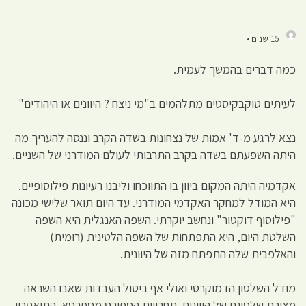
15 שנים •
כמה דברים בהמשך לעמית.
לעיתים טוקבקיסטים מתלהמים ב"מי ניצח ? היוונים או היהודים"
נצא לרגע מ-ד' אמות של נצחונות בשדה הקרב וננסה להעריך מה
היתה השפעתם בשדה בקרב התרבותי לעולם המודרני של השניים.
אקדמיה היתה המקום ביוון בו התווכחו וליבנו רעיונות פילוסופיים.
היא המודל למחקר האקדמי המודרני. עד היום תואר שלישי מכונה
"פילוסוף דוקטור" ונחשב יוקרתי. השפה האנגלית היא השפה
השלטת היום, היא התפתחות של השפה הלטינית (רומית)
והאלפבית שלה התפתח מזה של היוונית.
מודל השלטון הדמוקרטי ואולי אף ביטול העבדות שאבו השראה
מצורת שלטונם של היוונים. תחרויות הספורט מספרטא. התיאטרון