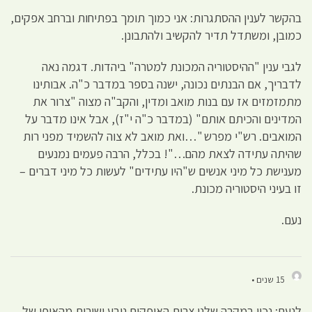
בהקשר לענין ההסתגרות: אני כמוך תומך בפתיחות וברחב אפקים,
כמובן, ומשתדל תדיר להקשיב ולהתבונן.
לגבי ענין "ההיסטוריה המכונת למטרה" ביהדות. דגמה נאה
לדבריך, אם הבנתים נכונה, ישנה בספר במדבר כ"ה. אבותינו
מתמזמזים אז עם בנות מואב ומדין, והקב"ה מצוה "צרור את
המדינים והכיתם אותם" (במדבר כ"ה י"ז), אבל אינו מדבר על
המואבים. רש"י מפרש "…ואת מואב לא צוה להשמיד מפני רות
שהיתה עתידה לצאת מהם…"! בכלל, הרבה פעמים נמנעים
מענישת כל מיני אנשים ש"היו עתידים" לעשות כל מיני דברים –
זו בעיני היסטוריה מכונת.
נעם.
15 שנים •
לנעם: נכון במקרה שלנו צרות האופקים נובע ישירות מהאופי של