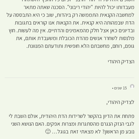
מעבדותו יכול להיות "יהודי ריבוני". הסכנה שאתה מתאר
למחשבה הקנאית התממשה רק ביהדות, שוב כי היא התבססה על
הדת שבמהותה היא קנאית. את הקנאות אנו קוראים בתגובות
ובדיונים כאן אצל חלק מהמאמינים והדתיים. אין מה לעשות. חוץ
מלנסות לשחרר אנשים מהדת הכובלת ומשעבדת אותם, את
גופם, רוחם, מחשבתם הלא חופשית ותודעתם המנוונת.
הצדיק היהודי
15 שנים •
לצדיק היהודי,
פתחת את הדיון בהקשר לשרידות הדת היהודית, אולם השבת לי
לגבי הנזק הנגרם מהסתגרות ומצרות אפקים. האם הנושא השני
נובע מן הראשון? לא מצאתי זאת בגוגל… 🙂