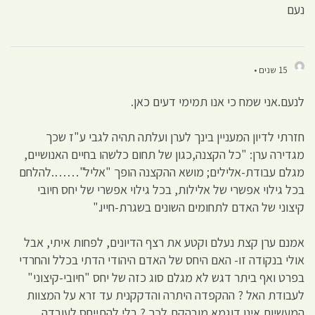
נעם
15 שנים •
לנעם.אני שמח כי אנו תמימי דעים כאן.
חזרתי לדיון המעניין בינך לערן ועלתה תהיה לגבי ע"ז שכך
מגדירה ערן: "כל הקצנה,כגון של תחום כלשהו בחיים האנושיים,
מגלם עבודת-אלילים; מושא ההקצנה הופך "אליל"…….להלחם
בכל גילוי אפשרי של אלילות, בכל גילוי אפשרי של יחס חיובי
קיצוני של האדם לתחומים השונים בשגרת-חייו."
אמנם ערן קצת נעלם וקטע את רצף הדיונים, לפחות איתי, אבל
אולי בנקודה זו- האם היחס של האדם היהודי הדתי בכלל והחרדי
בפרט ואף ביתר דגש לא מגלם סוג כזה של יחס "חיובי-קיצוני"
לעבודת האל ? ההקפדה היתרה והדקקנית עד זרא על המצוות
המעשיות אינן דוגמא מובהקת לכך ? בלי להתייחס לעובדה