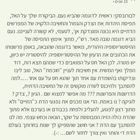
15 שנים •
לבורובסקי: ראשית לדוגמה שהביא נעם. הביקורת שלך על האל,
תפיסת היהדות את הצדק והגמול והחשיבה הלקויה של המפרשים
הדתיים היא נכונה ומוצדקת אך, לטעמי, לא קשורה לענייננו. נעם
הביא דוגמה טובה מאד. רש"י, מתוך אימוץ התפיסה של
ההיסטוריוסופיה היהודית, מאשר בדוגמה שהובאה, באופן פרשנותו
את הכתובים את הרעיון של ההיסטוריוסופיה: להיסטוריה יש כיוון,
יש מטרה. לכן האל חס על המואבים כדי שמהם תצא רות, דוד
המלך ואף המשיח. אין חשיבות לעניין "חוכמת" האל, טוב ליבו
וצדיקותו בהשמדת עם אחד תוך שהוא חס על עם אחר…..למה
להסתבך ולהיכנס לשדה מוקשים זה של החשיבה הדתית,
הדרשנות והפרשנות ??? מה אפשר למצוא שם . הגיון ?, צדק ?
לוגיקה ? נו באמת. הרי אנו מכנים את נפגעי הדת כ"הזויים" ולא
מתוך רצון לפגוע, להעליב ולפחת בכבודם או בערכם אלא מתוך
שהדת כולה הזיה המבוססת על שקר, הונאה וכחש עצמי. מה לנו
להסתבך עם הדת ? אני חושב שהספיקו לך שנות בחרותך בעולם
הדת די והותר ואין צורך לחזור לשם… :-).