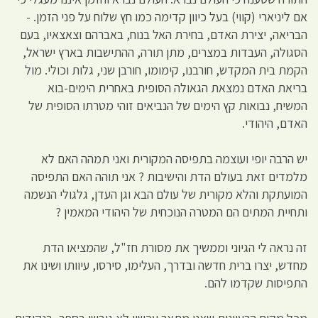
אם ליניארי (קווי) בעל כיוון קדימה כמו חץ שלוח על פני הזמן. -
הבריאה, יצירת האדם, בחירת האל בנוח, באברהם וצאצאיו, בעם
הסגולה, העבדות במצרים, מתן תורה, ההתישבות בארץ ישראל,
הקמת בית המקדש, חורבנו, קימומו, חורבן שני, גלות וכולי. מול
בריאת האדם נמצאת הגאולה הסופית באחרית הימים-בוא
המשיח, נבואות קץ הימים של הנביאים זוהי מטרתו הסופית של
האדם, היהודי.
יש הרבה יופי ועוצמה בתפיסה המקורית ואני תמהה האם לא
מלמדים זאת בעולם הדת והישיבות ? אני תוהה האם התפיסה
המועתקת והלא מקורית של עולם הבא וגן העדן, גלגולי הנשמה
ותחיית המתים הם המטרה הנוכחית של היהודי המאמין ?
זה נראה לי הגיוני וממשיך את מסורת חז"ל, שהמציאו הדת
מחדש, יצרו ברית חדשה ובדרך, העלימו, סירסו, עיוותו ושינו את
התפיסות שקדמו להם.