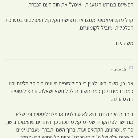
הפשיזם בצורתו הגזענית "אימץ" את חוק העם הנבחר.
קרל מקס ומאמיניו אמצו את תפישת הקלקול האפלטוני במערכת
הכלכלית שיוביל לקומוניזם.
משה עברי
15 שנים •
אכן כן, משה. ראוי לציין כי בפילוסופיה היוונית היה פלורליזם והיו
כמה זרמים ולכן כמה תשובות לכל נושא ושאלה. זו הפילוסופיה
וזה מהותה.
ביהדות הייתה דת. היא לא סובלנית או פלורליסטית ומי שלא
מתיישר לפי הקו הרשמי מוקא מתוכה. כך היהודים שהאמינו בישו,
כך השומרונים, הקראים ועוד. ברוך השם יתברך שעברנו ימים
חשוכים אלה של ה"יהודי הרבני" וכיום כל החפץ להשתחרר