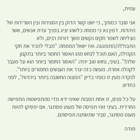
עמית,
אני סובר כמותך, כי ישנו קשר הדוק בין הסגירות ובין השרידות של
היהדות. דמין נא כי ממחה כלשהו יציג בפניך עדת אנשים, אשר
הצליחה לשמר חקים נקשים משך דורות רבים, ולא
התבוללה/התפוגגה. ואז ישאל הממחה: "מבלי להכיר את חקי
הקהילה, האם תוכל לנחש מהו האסור החמור ביותר בתקנון
שלה?". בעיני, נחוש טוב יהיה: "האסור החמור ביותר הוא על מעבר
לקהלה אחרת. מעשה כזה יגרר את הענשים החמורים ביותר".
לנקדה מעין זו כונתי בדיון "המצוה החשובה ביותר ביהדות", לפני
כחדש.
על כל פנים, זו אחת הסבות שאיני ירא מדי מהתפשטות התפישה
החרדית. בעיני זוהי תפיסה של מעוט מסתגר. אם יפסיקו להיות
מעוט מסתגר, סביר שתשתנה תפיסתם.
תודה