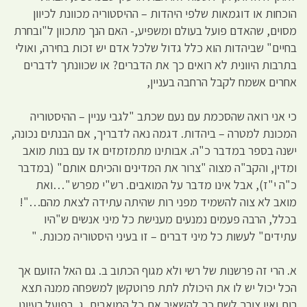
הוכחות או דוגמאות שלפי היהדות – ההיסטוריה מכוונת לכיוון
מסוים, שהאדם פועל בעולם ומשפיע,- האם הנך מתכוון ל"ובחרת
בחיים" שביהדות הוא כלל גדול שלכל אדם יש זכות בחירה, ואולי
בתרבות היוונית לא רואים כך את הדברים? או שכוונתך לדברים
אחרים אשמח לקבל הרחבה בעניין,
כי אני רואה שהסכמת עם נעם שכתב "לגבי עניין – ההיסטוריה
המכונת למטרה – ביהדות. דגמה נאה לדבריך, אם הבנתים נכונה,
ישנה בספר במדבר כ"ה. אבותינו מתמזמזים אז עם בנות מואב
ומדין, והקב"ה מצוה "צרור את המדינים והכיתם אותם" (במדבר
כ"ה י"ז), אבל אינו מדבר על המואבים. רש"י מפרש "…ואת
מואב לא צוה להשמיד מפני רות שהיתה עתידה לצאת מהם…"!
בכלל, הרבה פעמים נמנעים מענישת כל מיני אנשים ש"היו
עתידים" לעשות כל מיני דברים – זו בעיני היסטוריה מכונת. "
א. הרי זה פרשנות של רשי ולא מגוף הכתוב ב. גם האל הזועם אך
הכל יכול יש לו את היכולת לתת פרוטקשן למשפחה ממנה תצא
רות ואין צורך לשם כך להשאיר את כל המואבים, ג. בפועל רעיונו