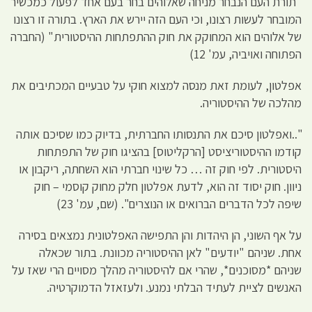
"תורת העם הנבחר מניחה שאלוהים בחר בעם אחד לפעול כמכשיר
המובחר לעשות רצונו, וכי העם הזה יירש את הארץ. בתורה זו רצונו
של אלוהים הוא המחוקק את חוק ההתפתחות ההיסטורית" (החברה
הפתוחה ואויביה, עמ' 12)
אפלטון, לעומת זאת מנסה למצוא חוקי על טבעיים המכתיבים את
מהלכה של ההיסטוריה.
"..ואפלטון סיכם את התנסותו החברתית, בדיוק כמו שסיכם אותה
קודמו ההיסטוריציסט [הרקליטוס] בהציגו חוק של התפתחות
היסטורית. לפי חוק זה … כל שינוי חברתי הוא השחתה, ריקבון או
ניוון. חוק יסוד זה הוא, לדעת אפלטון חלק מחוק קוסמי – חוק
שיפה לכל הדברים הברואים או הנוצרים". (שם, עמ' 23)
על אף השוני, הן היהדות והן התפישה האפלטונית נמצאים בסירה
אחת. שניהם "יודעים" לאן ההיסטוריה מכוונת. בתור שכאלה
שניהם *מסוכנים*, שהרי אם להיסטוריה מהלך מסויים הרי שאז על
האנשים לציית לעתיד הבלתי נמנע. ולעזאזל הדמוקרטיה.