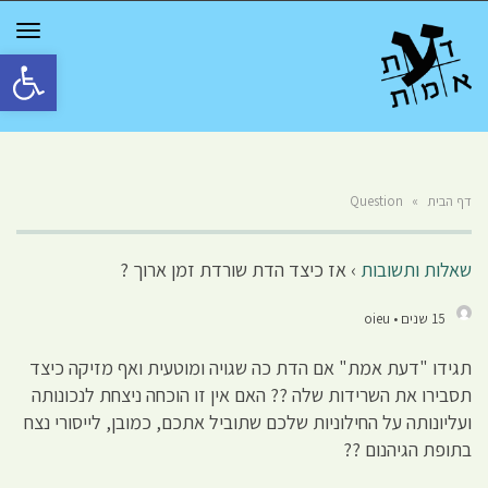
GGLE
TION
פתח סרגל 
דף הבית
»
Question
שאלות ותשובות
›
אז כיצד הדת שורדת זמן ארוך ?
15 שנים • oieu
תגידו "דעת אמת" אם הדת כה שגויה ומוטעית ואף מזיקה כיצד
תסבירו את השרידות שלה ?? האם אין זו הוכחה ניצחת לנכונותה
ועליונותה על החילוניות שלכם שתוביל אתכם, כמובן, לייסורי נצח
בתופת הגיהנום ??