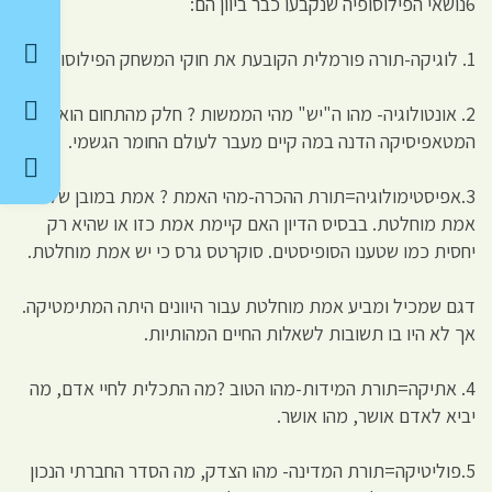
6נושאי הפילוסופיה שנקבעו כבר ביוון הם:
1. לוגיקה-תורה פורמלית הקובעת את חוקי המשחק הפילוסופי.
2. אונטולוגיה- מהו ה"יש" מהי הממשות ? חלק מהתחום הוא
המטאפיסיקה הדנה במה קיים מעבר לעולם החומר הגשמי.
3.אפיסטימולוגיה=תורת ההכרה-מהי האמת ? אמת במובן של
אמת מוחלטת. בבסיס הדיון האם קיימת אמת כזו או שהיא רק
יחסית כמו שטענו הסופיסטים. סוקרטס גרס כי יש אמת מוחלטת.
דגם שמכיל ומביע אמת מוחלטת עבור היוונים היתה המתימטיקה.
אך לא היו בו תשובות לשאלות החיים המהותיות.
4. אתיקה=תורת המידות-מהו הטוב ?מה התכלית לחיי אדם, מה
יביא לאדם אושר, מהו אושר.
5.פוליטיקה=תורת המדינה- מהו הצדק, מה הסדר החברתי הנכון