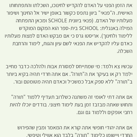
את הזמן הפנוי על האדם להקדיש לחינוכו, השכלתו והתפתחותו
האישית. ה"פנאי" ביוון נתפס כקשור באופן ישיר אל החינוך ושיפור
מעלותיו של האדם. (פנאי ביוונית SCHOLE ומכאן התפתחה
המילה באנגלית: SCHOOL בית-ספר הוא המקום המוקדש
ללימוד ולחינוך). אריסטו גרס כי אם מבקש האדם למצות מעלותיו
כאדם עליו להקדיש את הפנאי לשם עיון והגות, לימוד והרחבת
השכלה.
עכשיו צא ולמד: מי שמתייחס למסורת אבות ולהלכה כדבר מחייב
ילמד רק או בעיקר את ה"תורה". אם אתה חרדי תהיה בקיא ביותר
ב"תורה" ללא ספק אבל כמשכיל וכאדם תהיה מטומטם ובור.
אם אתה דתי לאומי זה משתנה כשלרוב תעדיף ללמוד "תורה"
ותחוש שאתה מבזבז זמן בעת לימוד חיצוני. בודדים יוכלו להיות
רחבי אופקים וללמוד גם וגם.
אם אתה יהודי חופשי אתה קורא את המאמר ומבין שהפירוש
החרדי ויישומו כלימוד "תורה" בלבד הוא אווילי וטיפשי.