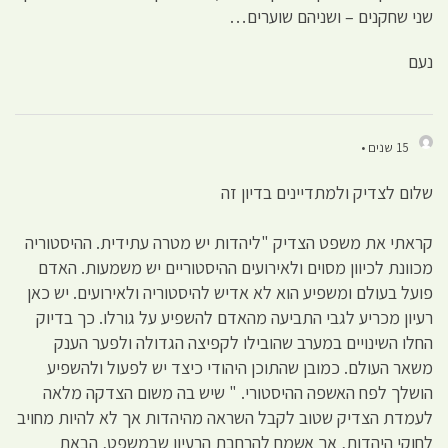
שני שחקנים – ושניהם שוערים…
נעם
15 שנים •
שלום לצדיק ולמתדיינים בדיון זה
קראתי את משפט הצדיק "ליהדות יש מטרה עתידית. ההיסטוריה
מכוונת לכיוון מסוים ולאירועים ההיסטוריים יש משמעות. האדם
פועל בעולם ומשפיע הוא לא אדיש להיסטוריה ולאירועים. יש כאן
רעיון מכריע לגבי התביעה מהאדם להשפיע על גורלו. כך בדיוק
החלו השינויים במערב שהובילו לקפיצה הגדולה ולפער הענק
משאר העולם. כמובן שהתוכן היהודי כיצד יש לפעול ולהשפיע
הושלך לפח האשפה ההיסטורי. " שיש בה משום הצדקה מלאה
לעמדת הצדיק שטוב לקבל השראה מהיהדות אך לא להיות מחויב
לחוקי היהדות, אך אשמח להרחבת הרעיון שבמשפט, הבאת