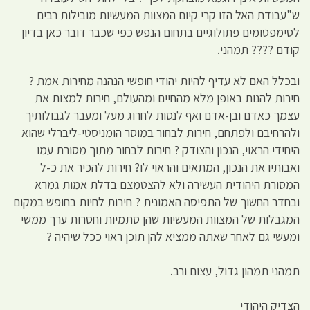
ש"עבודת האל הזו קרי קיום המצוות המעשיות מובילות רבים
לסימפטומים פתולוגיים בתחום הנפש כפי שכבר דובר כאן בדיון
קודם ???? תמהני.
ובכלל האם לא עדיף להיות יהודי חופשי הנהנה מחירות אמת ?
חירות להנות באופן מלא מהחיים ומהעולם, חירות למצות את
עצמך כאדם ובן-אדם ואף לנסות לחרוג מעל ומעבר לגבולותיך
ולהרחיבם ולפתחם, חירות לבחור במוסר הומניסטי-ליברלי שהוא
היחידי הראוי, הנכון והצודק ? חירות לבחור מתוך מסורת עמו
ואבותיו את הנכון, המתאים והראוי לו? חירות להכיר את כ-ל
המסורת היהודית העשירה ולא להצטמצם בדלת אמות גמרא
ובחדר החשוך של התפיסה האמונית ? חירות לחיות בחופש במקום
המגבלות של המצוות המעשיות שהן סתמיות וחסרות ערך ממשי
ומעשי גם לאחר שאתה ממציא להן תוכן ראוי ככל שיהיה ?
תמהני תמהון גדול, עצום ורב.
הצדיק היהודי