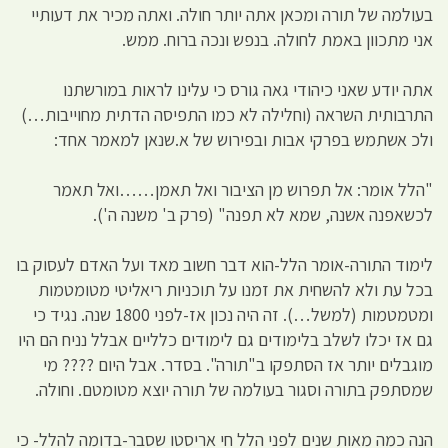
בעולמה של תורה ומכאן אתה יותר חולה. ואתה מכיר את דעותיי
אני מתכוון באמת לחולה. בנפש ונכה ברוח. ממש.
אתה יודע שאני כיהודי גאה גורס כי עלינו לראות במורשתנו
התרבותית השראה (וחלילה לא כמו התפיסה הדתית מחוייבות…)
ולכ אשתמש בפרקי אבות ובפירוש של א.שנאן למאמר אחד:
"הלל אומר: אל תפרוש מן הציבור ואל תאמן……ואל תאמר
לכשאפנה אשנה, שמא לא תפנה" (פרק ב' משנה ה').
לימוד התורה-אומר הלל-הוא דבר חשוב מאד ועל האדם לעסוק בו
בכל עת ולא להשחית את זמנו על תוכניות ריאליטי מטומטמות
ומטמטמות (למשל…). זה היה נכון אז-לפני 1800 שנה. נגיד כי
גם אז יכלו לשלב בלימודים גם לימודים כלליים אבלל נניח הם היו
מוגבלים יותר אז הסתפקו ב"תורה". בסדר. אבל היום ???? מי
שמסתפק בתורה וסגור בעולמה של תורה יוצא מטומטם. וחולה.
הנה כמה מאות שנים לפני הלל חי אריסטו שסבר-בדומה להלל- כי