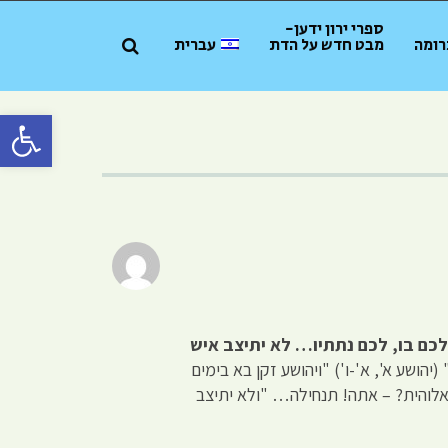
ספרי ירון ידען-
רומה
מבט חדש על הדת
עברית
פתח סרגל 
כם בו, לכם נתתיו… לא יתיצב איש
 (יהושע א', א'-ו') "ויהושע זקן בא בימים
האלוהית? – אתה! תנחילה… "ולא יתיצב