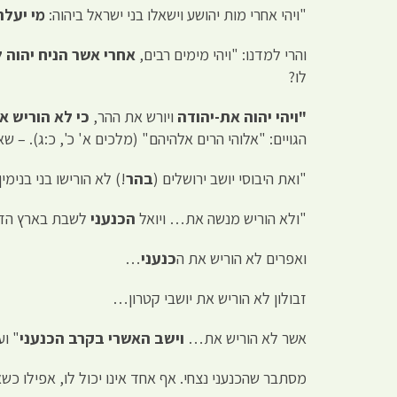
"ויהי אחרי מות יהושע וישאלו בני ישראל ביהוה:
מי יעלה
והרי למדנו: "ויהי מימים רבים,
אחרי אשר הניח יהוה 
לו?
"ויהי יהוה את-יהודה
ויורש את ההר,
כי לא הוריש א
הגויים: "אלוהי הרים אלהיהם" (מלכים א' כ', כ:ג). – שא
"ואת היבוסי יושב ירושלים (
בהר
!) לא הורישו בני בנימין
"ולא הוריש מנשה את… ויואל
הכנעני
לשבת בארץ ה
ואפרים לא הוריש את ה
כנעני
…
זבולון לא הוריש את יושבי קטרון…
אשר לא הוריש את…
וישב האשרי בקרב הכנעני
" וע
מסתבר שהכנעני נצחי. אף אחד אינו יכול לו, אפילו כ