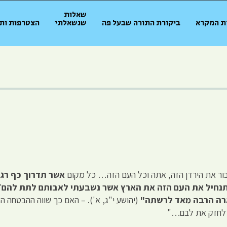
שאלות
ת המקרא
ביקורת התורה שבעל פה
שנשאלתי
הצטרפות ות
 עבור את הירדן הזה, אתה וכל העם הזה… כל מקום
אשר תדרוך כף רגל
תנחיל את העם הזה את הארץ אשר נשבעתי לאבותם לתת להם
"
רה הרבה מאד לרשתה"
(יהושע י"ג, א'). – האם כך שווה ההבטחה 
תה לחזק את לבם…"