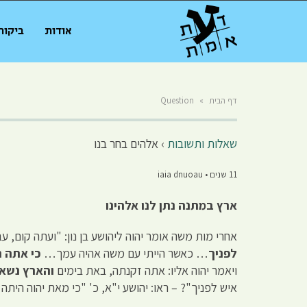
אודות
ביקור
דף הבית
»
Question
שאלות ותשובות
›
אלהים בחר בנו
11 שנים • iaia dnuoau
ארץ במתנה נתן לנו אלהינו
אחרי מות משה אומר יהוה ליהושע בן נון: "ועתה קום,
לפניך
… כאשר הייתי עם משה אהיה עמך…
כי אתה 
ויאמר יהוה אליו: אתה זקנתה, באת בימים
והארץ נשא
איש לפניך"? – ראו: יהושע י"א, כ' "כי מאת יהוה הי