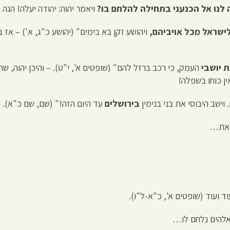
 לנו אל הכנעני בתחילה להלחם בו?
ויאמר יהוה: יהודה יעלה! הנה 
לישראל מכל אויביהם,
ויהושע זקן בא בימים" (יהושע כ"ג, א') – אז 
ת יושבי
העמק, כי רכב ברזל להם" (שופטים א', י"ט). – והיכן יהוה, 
ין כוחו בשפלה!
. וישב היבוסי את בני בנימין
בירושלים
עד היום הזה!" (שם, שם כ"א).
זאת…
וד ועוד (שופטים א', כ"א-ל"ו).
שאלהים נלחם לו…