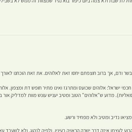
חללת שבת ולא צמה ביום כיפור בוא נגיד שמצוות זה ממש לא בשבילי,
שר ודם, אך ברוב חוצפתם יחסו זאת לאלוהים. את זאת הוכחנו לאורך 
 חכמי ישראל: אלוהים שכועס ומתרגז ואינו מתיר חופש דת ומצפון. אלוהי
סואליות). מדוע ש"אלוהים" הטוב ומטיב יעניש עונש מוות למדליק אור
ציאו נדיב ומטיב ולא מפחיד ורשע.
בוע לעצמו איזה דרך ישרה הראויה בעיניו, ולפיה לנהוג. ולא לשעבד ע