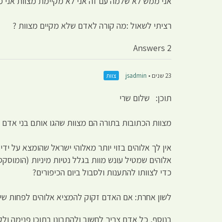
אני ממש לא שלמה עם זה אני לא מקיימת מצוות אני מ
רציתי לשאול :מה קורה לאדם שלא מקיים מצוות ?
2 Answers
23 שנים •
jsadmin
צוות
תוכן: שלום שרי
מצוות הכתובות בתורה הם מצוות שהגו אותם בני אדם ב
אין לך אלוהים בזוי יותר מאלוהי ישראל שהומצא על ידי
אלוהים שמטיל עונש מוות בגלל נטיות מיניות (הומוסק
כדי לצוותו להתענות ולסבול ביום הכיפורים?
לשון אחרת: אם האדם זקוק להמציא אלוהים לפחות שימ
בנוסף, כל אדם צריך לחשוב ולהתבונן בתוכו פנימה ולק