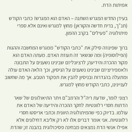
אמיתות הדת.
בעידן החדש המגרש השתנה – האדם הוא המגרש! כתבי הקודש
(תנ"ך, ברית חדשה והקוראן) מחוץ למגרש ואינם אלא ספרי
מיתולוגיה "פעילים" בקרב ההמון.
ברוך שפינוזה סילק את "כתבי הקודש" ממגרש המחשבה וההגות
(הפילוסופיה) ומה שנשאר זה תעוזת האדם. מעתה האדם הוא
מקור ההכרה והידיעה; לרציונליזם שבינינו נשענים על התבונה
ולאמפיריציזם שבינינו נשענים על הניסיון, וכך הלאה האדם עולה
ומתעלה בהגדרות ובניסיון להבין את תפקוד הטבע. אך מה שחשוב
לעניינינו, כתבי הקודש מחוץ למגרש.
רצוני לומר, שדעת ריה"ל והרמב"ם ויתר התיאולוגים של שאר
הדתות חסרי רלוונטיות לחקר ההכרה והידיעה של האדם את
עולמו. בדיוק כפי שהמיתולוגיה היוונית וכתבי אריסטו חסרי
רלוונטיות. אני אומר דברים אלו לא רק אליבא דחילונים אלא
אפילו אנשי הדת נמצאים מבחינה פסיכולוגית בהבנה זו; שהדת