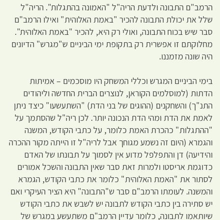
הרמב"ם התבונה ולדעת הריה"ל "האמונה בהתגלות". הריה"ל
שלל את יכולת התבונה להכיר "באמת האלוהית" ואילו הרמב"ם
סבר שיש בכוח התבונה, ואולי רק היא, להכיר "באמת האלוהית".
מחלוקתם זו אפשרית רק בתקופת ימי הביניים ש"מגרש" הדיונים
היה שונה מזמננו.
בימי הביניים המגרש וכללי המשחק היו מוסכמים – אמיתות
הדתות (למוסלמים הקוראן, לנוצרים הברית החדשה וליהודים
התנ"ך) והשחקנים (ההוגים של בני הדת) "השתעשעו" כיצד ניתן
לאמת את הדת ומהי הדת הנכונה יותר. לכן ריה"ל שהסתמך על
"ההתגלות" כהכרת האמת כלומר, על כתבי הקודש, המשנה
והגמרא (היום זה נשמע מגוחך אבל לריה"ל זו הייתה מקור ההכרה
והידיעה) דן והתפלפל מדוע אין לסמוך על תבונתו של האדם
כדוגמת אריסטו ולמרות זאת סבר שאין התבונה והשכל אמורים
לסתור את "האמת האלוהית" כלומר את כתבי הקודש, הגמרא
והמשנה. לעומתו הרמב"ם סבר ש"התבונה" היא הציר העיקרי ואם
יש סתירה בין כתבי הקודש לתבונה יש לשבש את כתבי הקודש
שיותאמו לתבונה, כלומר עדיין הרמב"ם משתעשע במגרש של