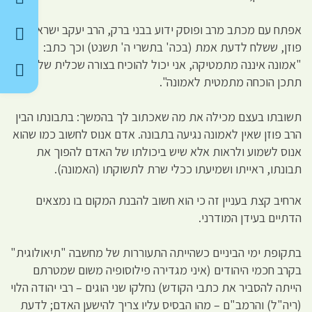
אפתח עם מכתב מרב ופוסק ידוע בבני ברק, הרב יעקב ישראל
פוזן, ששלח לדעת אמת (בכה' בתשרי ה' תשנט) וכך כתב:
"אמונה איננה מתמטיקה, אני יכול להוכיח בצורה שכלית שלא
תתכן הוכחה מתמטית לאמונה".
תשובתו בעצם מכילה את מה שאכתוב לך בהמשך: בתבונתו הבין
הרב פוזן שאין לאמונה נגיעה בתבונה. אדם אנוס לחשוב כמו שהוא
אנוס לשמוע ולראות אלא שיש ביכולתו של האדם להפוך את
תבונתו, ראייתו ושמיעתו ככלי שרת לתשוקתו (האמונה).
ארחיב קצת בעניין זה כי הוא חשוב להבנת המקום בו נמצאים
הדתיים בעידן המודרני.
בתקופת ימי הביניים כשהייתה התעוררות של מחשבה "תיאולוגית"
בקרב חכמי היהודים (איני מגדירה פילוסופיה משום שמטרתם
הייתה להסביר את כתבי הקודש) נחלקו שני הוגים – רבי יהודה הלוי
(ריה"ל) והרמב"ם – מהו הבסיס עליו צריך להישען האדם; לדעת