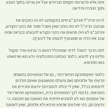
אינה אלא פרוגרמת טקסים חברתיים אבל אין עניינה בחקר הטבע
וחקר ההכרה והידיעה.
לו היו הריה"ל והרמב"ם חיים בתקופתנו לא היו כותבים את
שכתבו: הריה"ל לא היה כותב שאין השכל סותר את כתבי הקודש,
והרמב"ם לא היה מתאים את כתבי הקודש לתבונתו (כנראה שהיה
עוזב את הדת או שמצטרף להגותו של ליבוביץ).
למה הדבר דומה? לדתי שמתפלל רפאנו ה' ונרפא ומיד מקפל
טליתו ורץ לרופא. כלומר מבחינה פסיכולוגית יודע הוא שרפואתו
באה מהרופא.
כלומר האינסטינקט ההישרדותי , גם של המאמינים בהשגחה
פרטית של אלוהיהם (אם נתעלם ממשוגעים שאינם הולכים
לרופאים בכלל, שאין לי יכולת להסבירם) יודעים ומכירים את
המציאות. בדומה לכך המאמינים בדת, האינסטינקט ההישרדותי
של אמונתם הוא לא להפגיש חזיתית את האמונה עם התבונה. כי
יודעים הם, כפי שיודעים שרופא מרפא ולא אלוהים, שאין לאמונה