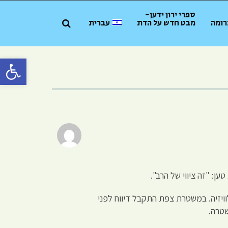
ספרי ירון ידען-
רומה
מבט חדש על הדת
עברית
פתח סרגל 
: "זה ציווי של הרב".
ויזיה. במשטרת צפת התקבל דיווח לפני
שטרה.