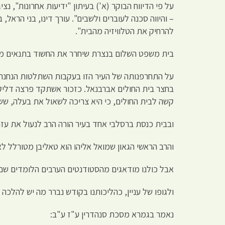
על פי הדיווח הבוקר (א') בעיתון "ידיעות אחרונות", נ
– והיווה סכנה לעוברים ולשבים". עורך דינו, בני הרא
להרחיק את הטלוויזיה מהבית".
בית משפט השלום בנצרת שיחרר את החשוד בתנאים מגבי
על התחרפנותה של העיר הזו בעקבות השתלטות הנחנחים
בחצר בית החולים אברבנאל. כזכור אשתקד פרצה דליק
קשה לבית החולים, כי היא צריכה לשאול את בעלה, 
ובבית כנסת ברסלבי אחד בעיר הורה הרב לנעול את עז
והרב הראשי הגאון שמואל אליהו הוא טאליבן מטורלל לא
אבל כולנו מודאגים מהסטודנטים הערבים הלומדים שם
ולגופו של עניין, כהליכותנו בקודש נברר מה יש להלכה ל
נאמר בגמרא מסכת סנהדרין ע"ז ע"ב: