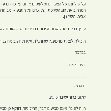
על שולחנם של הצעירים ומלעיטים אותם על כורחם עד ל
המרחיב את חוג השקפתו של אדם על הטבע – ומבוטחני
אביב, תשי"ג].
עיניך רואות שהלהט והחקירות בחריפות יש להטותם לא
היכולת לצאת מהמעגל שהורגלת אליו ולחשוב מחשבות מ
בברכה
דעת-אמת
17 שנים •
שלום בחור ישיבה כועס,
ה"חילונים" אינם מציעים דבר, החילוניות דווקא כן מציע