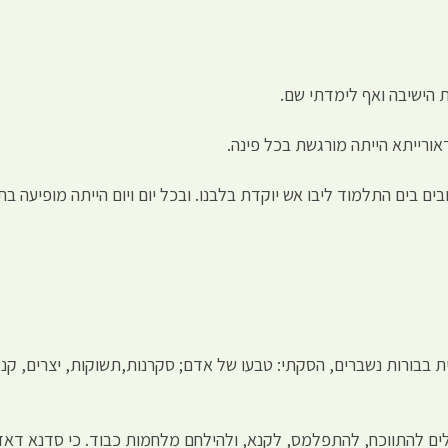
ית הישיבה ואף לימדתי שם.
אורייתא הייתה מורגשת בכל פינה.
 בים התלמוד ליבו אש יוקדת בלבנו. ובכל יום ויום הייתה מופיעה בת 
ית בבורות נשברים, הסקתי: טבעו של אדם; סקרנות,תשוקות, יצרים, קנ
ם להתווכח, להתפלמס, לקנא, ולהילחם מלחמות כבוד. כי סדנא דאדם ח