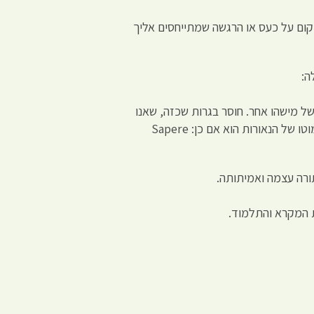
קום על כעס או הרגשה שמתייחסים אליך
ה:
ל מישהו אחר. חוסר בגרות שכזה, שאנו
גורמים לעצמנו אם הוא לא בגלל חוסר חוכמה, נובע בשל חוסר נחישות ואומץ להשתמש בשכל ללא הדרכה של מישהו אחר. המוטו של הנאורות הוא אם כן: Sapere
תורה עצמה ואמיתותה.
 המקרא והתלמוד.