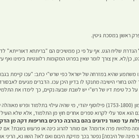
רק ראשון במסכת גיטין.
 הגדרת שליח הגט. אף על פי כן ממשיכים הם "בריתחא דאורייתא" לדו
, כן/לא. אין צורך לומר שאין בפרוט המקומות רלוונטיות בימינו ואף ע
שתמע שהיא במזרחה של ישראל כפי שרש"י כתב: "עכו קיימת בגבול מ
 להט בחורי הישיבה מתנקז לו בדיון היכן עכו. הדברים מגיעים לאבסורד
על כל טיפת דיו של רש"י יש לשבת שבעה נקיים, כך לימדו את התלמיד
תובנה זו, שאדם יכול להינות מהבלים, הסיק שלמה מימון (1753-1800) פילוסוף יהודי, מי שהי
נם הוא אסר עלי לקרוא ספרים אחרים חוץ מן התלמוד, אלא שלא הועי
לות עד מאוד נידונים בהם בהרבה כרכים בחריפות דקה מן הדקה
מה מלהיות פרה אדומה? אם מותר להרוג כינה או פרעוש בשבת? אם לש
בר מינה של היבמה] נפטר בכך מזיקת היבום ואם לאו? השוו נא, הריני 