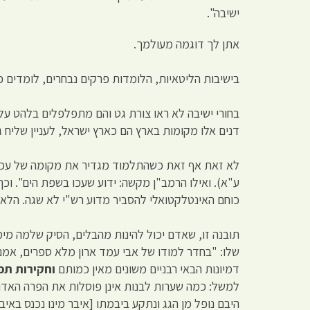
ישיבה".
אתן לך דוגמה מעולמך.
בישיבות הליטאיות, הלומדות פרקים נבחרים, לומדים פ
בחורי ישיבה לא ראו צורת גט והם מתפלפלים בלהט על
דנים אלו מקומות בארץ הם כארץ ישראל, לעניין שליח גט
לא זאת אף זאת כשהתלמוד מגדיר את מקומה של עכו מ
ע"א). ואילו הרמב"ן מקשה: ידוע שעכו בשפת הים". וכך
כוחם האינטלקטואלי להסביר מדוע רש"י לא שגה. הלא 
שלו: "בחדר למודו של אבי עמד ארון מלא ספרים, אמ
דמיונות הבאי רבניים משונים מאין כמותם
וחקירות תפ
למשל: כמה שערות לבנות אינן פוסלות את הפרה האדו
היבם נופל מן הגג ונתקע ביבמתו [איבר מינו נכנס באי