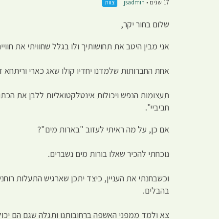
17 שנים •
jsadmin
צוות
שלום בחור יקר,
אני מבין היטב את תחושותיך ולו בגלל שחוויתי את חווי
אחת החברותות שלמדנו יחדיו קולו שאג כארי וריתחא ד
תעצומות הנפש ויכולות אינטלקטואליות ללבן את הכתובים
חביביי".
אם כן, על מה ראיתי לעזוב "בארות מים"?
נוכחתי להכיר שאלו בורות מים נשברים.
וכשבחנתי את העניין, כיצד יתכן שארגיש התעלות רוחנ
בהבלים.
צא ולמד ממפני האשפה ברחובותנו ותגלה שגם הם יכולי