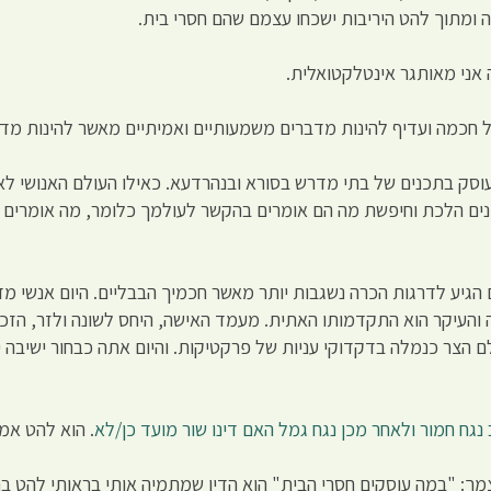
ה ומתוך להט היריבות ישכחו עצמם שהם חסרי בית.
 אני מאותגר אינטלקטואלית.
כמה ועדיף להינות מדברים משמעותיים ואמיתיים מאשר להינות מדבר
וסק בתכנים של בתי מדרש בסורא ובנהרדעא. כאילו העולם האנושי לא
נים הלכת וחיפשת מה הם אומרים בהקשר לעולמך כלומר, מה אומרים 
הגיע לדרגות הכרה נשגבות יותר מאשר חכמיך הבבליים. היום אנשי מד
 והעיקר הוא התקדמותו האתית. מעמד האישה, היחס לשונה ולזר, הזכו
הצר כנמלה בדקדוקי עניות של פרקטיקות. והיום אתה כבחור ישיבה י
 נגח חמור ולאחר מכן נגח גמל האם דינו שור מועד כן/לא
. הוא להט אמי
ך: "במה עוסקים חסרי הבית" הוא הדין שמתמיה אותי בראותי להט בחו