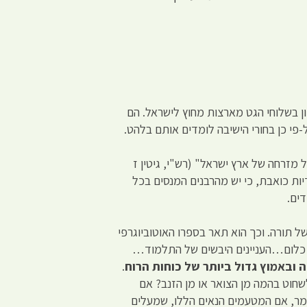
ן בשלוחי הגט מארצות מחוץ לישראל. הם
ל-פי כן בחורי הישיבה לומדים אותם בלהט.
זרחה של ארץ ישראל" (רש"י, גיטין ז
יות כואבת, כי יש מהרבנים המנסים בכל
ים.
ה עילוי בתלמוד ופרש מאוהלה של תורה. וכך הוא תאר בספרו האוטוביוגרפי
ל כלום…העניינים היבשים של התלמוד…
 ובאמוץ גדול ביותר של כוחות הרוח
.
חוט בהמה מן הצואר או מן הזנב? אם
אומר, אם המטעמים הנאים הללו, שמעלים