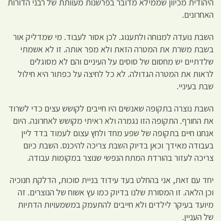
היהודית מכיוון שממילא מדובר בפרשנות מעוותת של רבני הדורות
האחרונים.
השבת נועדה למנוחה ולתענוג. לכן אסור לעבוד. מי שמדליק אור
בשבת משרת את המטרה הזאת ולא מפר אותה. זו לא אשמתי
שלדתיים יש מחסום של סוסים על העיניים והם לא מסוגלים
לראות את המטרה הגדולה. לא כל לחיצה על כפתור היא חילול
שבת בעיניי.
השבת נוצרה בתקופה שאנשים היו חייבים לקושש עצים כדי לשרוד
את החורף. התקופה הזו נגמרה ולא ראיתי מקושש לאחרונה. היום
אנחנו חיים בתקופה של שפע מחד ולחץ עצום לעמוד בדד ליין
בעבודה מאידך וכאן בדיוק השבת צריכה להיכנס. השבת כיום
צריכה לעזור בהורדת המתח הנפשי שנוצר במקומות עבודה.
יחד עם זאת, אני בהחלט בעד עידוד בניית סוכות, הדלקת חנוכיה
וכן הלאה. זו המסורת שלנו בדיוק כמו עץ אשוח של הנוצרים. זה
מיועד בעיקר לילדים ולא חייבים להתעמק במשמעויות הדתיות
של העניין.