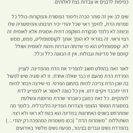
כפיפות לרבנים או עבדות נצח לאלוהים.
שים לב-אין זה סותר הכרה ולימוד המסורת והמקורות-כולל כל
ספרות הדת, להיפך ראוי שכל יהודי יכיר תרבותו וההיסטוריה שלו
וכשזה לא נלמד מנקודת השקפה דתית-אמונית אלא לאומית זה
רצוי וראוי. זה בוודאי לא הופך אותך לקוסמופוליט, ממש, ממש
לא. קוסמופוליט הוא מי שדוחה הגדרות וזהות לאומית ושולל
קיומם של מדינות וגבולות. אין זו הכוונה כלל וכלל.
לאור זאת בהחלט חשוב להפריד את הדת מהמדינה. לעניין
הפרדת הדת מהעם זו כבר שאלה אחרת. זו לא סוגיה שיש לפעול
בה שכן הדת צריכה להיות בתחום הפרטי. מי שירצה ויבחר להיות
דתי יתכבד ויקיים דתו. אין כל כוונה לאסור או להפריע לדת
להתקיים. כל זאת כמובן כשברור שהדת מרוסנת ונשלטת
במסגרת המוסר ההומני והגדרות המדינה הליברלית. כלומר מה
שמתרחש בשנים האחרונות במדינה הוא בטח לא ראוי ולא רצוי.
השתוללות "משמרות הדת" (כמו משמרות המהפכה רק יהודי…)
בהפרדת נשים וגברים בציבור, מניעת נשים מלשיר באירועים