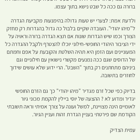
ברורה גם ככה כל שבט נישא בתוך עצמו.
ולדעת אמת: לצערי יש טעות גדולה בהימנעות מקביעת הגדרה
ל"מיהו יהודי". העובדה שקיים בלבול כה גדול בהגדרות רק מחזק
הצורך וכמו שיש הגדרות שונות אם תצא הגדרה ברורה וראויה על
ידי הציבור היהודי החופשי-חילוני יוכלו להצטרף ולקבל ההגדרה כל
המעוניינים ועם הזמן היא תהיה השלטת והקובעת על אפם וחמתם
של הדוסים שגם ככה נמנעים מקשרי נישואין עם חילוניים וגם
ביניהם מתחתנים רק בתוך "השבט". הרי ידוע שלא עושים שידוך
לחוזרים בתשובה.
בדיוק כפי שכל זרם מגדיר "מיהו יהודי" כך גם הזרם החופשי
יגדיר ומדוע לא ? ההצעה של יוסי ביילין להקמת מכוני גיור
לאומיים הינה מצויינת, למשל ועונה על צורך אמיתי וראה תשובתי
הקודמת שם פירטתי בעניין הגדרת זהות ועניין הגיור.
עמית הצדיק