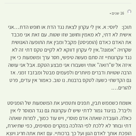
16 שנים •
תוכן: ליוסי: א. אין לי עקרון לצאת נגד הדת או חופש הדת…אני
אישית לא דתי, לא מאמין וחושב שזו שטות. עם זאת אני מכבד
את האדם כאדם (הומניסט) מקבל ומבין את התופעה האנושית
שקרויה "אמונה".אין לי עקרון דווקא לא לקיים טקס דתי זה לא
נגד עקרונותיי זה סתם מעשה טיפשי, חסר ערך ומשמעות כי אין
איזה אל ש"רואה" אותי ושעבורו אני מבצע הטקס. אבל אני עושה
הרבה שטויות ודברים מיותרים ולפעמים מבטל ומבזבז זמני. אז
גם הקדשתי כשעה לטקס ברבנות. נו טוב. כאמור אין עדים, פרט
להורים….
אשמח כשממש תבין, תפנים ותטמיע את המשמעות של הומניסט
וליברל. בניגוד גמור לדתי שיש לו עקרונות גם נגד המוסר לי אין
כאלה. העובדה שאתה אדם מוסרי, ויש עוד כמוך, למרות שאתה
דתי ובוחר לא ללכת לפי ההלכה במקרים מסוימים, כפי שתיארת,
הופכת אותך לאדם הגון ועל כך ברכותיי. עם זאת אתה חריג ויוצא