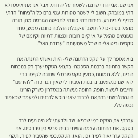
אני שם. אני יהודי שרוצה לשמור על יהדותי. אבל אני אתיאיסט ולא
דתי במובהק. חשוב לי לשמר מסורות עמי ברם כל ה"ניחוח" הדתי
מדיף לי ריח רע. בניחוח דתי כוונתי לתפיסה הגורסת מתן תורה
מהאל בסיני-כולל תושב"ע-קבלת ההלכה כחובה ממש, פחד
מעונשים מהאל על אי קיום חובות ומצוות דתיות וקיומם של
טקסים וריטואליים שכל משמעותם "עבודת האל".
בוא אספר לך על טקס החתונה שלי- היות ואשתי התנתה את
הקשר בחתונה ברבנות הסכמתי בתנאי-הטקס יערך רק בנוכחות
הורינו, ללא תמונות,כמעין טקס פורמלי שחובה לקיימו כדי
להירשם כנשואים. ברבנות הסבירו לי שאין דבר כזה "להירשם"
וחייבים לעשות חופה. החופה נעשתה במסדרון כשרק הורינו
היו.התלבשתי בהתאם לכבוד שאני רוכש לרבנים ולמעמד שכאמור
נכפה עלי.
עברתי את הטקס כמי שכפאו שד ולדעתי לא היה נעים לרב
בטקס. את החתונה עצמה עשיתי בבית פרטי בין פרדסים. את
הטקס ערך יאיר לפיד (כן, הוא). הטקס,כפי שהסביר לפיד, תקף