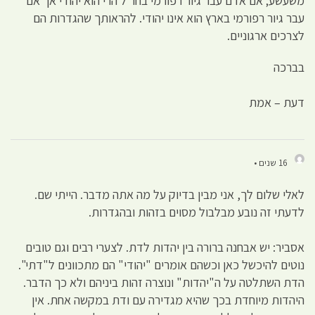
משעשע; אם אדם עבר גיור רפורמי בחו"ל הרי הוא יהודי אך אם
עבר גיור רפורמי בארץ הוא אינו יהודי. להראותך שהגדרות הם
לצרכים ארגוניים.
בברכה
דעת – אמת
16 שנים •
לאלי שלום לך, אני מבין בדיוק על מה אתה מדבר. הייתי שם.
לדעתי זה נובע מבלבול מסוים בזהות ובהגדרות.
אסביר: יש אבחנה ברורה בין יהדות לדת. לצערי רבים וגם טובים
נוטים להיכשל כאן וכשהם אומרים "יהודי" הם מתכוונים ל"דתי".
הדת השתלטה על ה"יהדות" ונוצרה זהות ביניהם ולא כך הדבר.
היהדות מיוחדת בכך שהיא מגדירה עם ודת במקשה אחת. אין