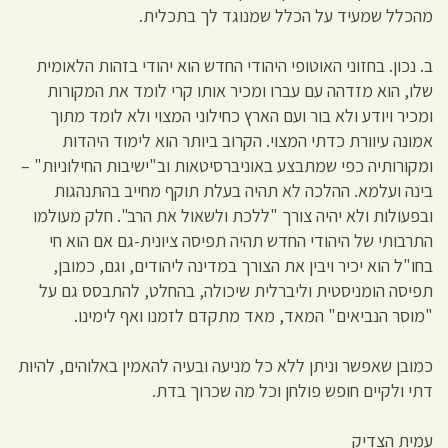
מהכלל שמעיד על הכלל שמנוגד לך בתכלית.
ב. נכון. בחזוני האוטופי היהודי החדש הוא יהודי בזהות הלאומית
שלו, הוא מזדהה עם עברו ומכיר אותו קרי לומד את המקורות
ומכיר ויודע ולא בור ועם הארץ כחילוני המצוי ולא לומד מתוך
אמונה עיוורת כדתי המצוי. הקרוב ביותר הוא לימוד היהדות
ומקורותיה כפי שמתבצע באוניברסיטאות וב"ישיבות החילוניות" –
בינה ועלמא. ההלכה לא תהיה בעלת תוקף מחייב בהתנהגות
ובפעולות ולא יהיה צורך "ללכת ולשאול את הרב". חלק מעולמו
התרבותי של היהודי החדש תהיה תפיסה ציונית-גם אם הוא חי
בחו"ל הוא יכיר ויבין את הצורך במדינה ליהודים, וגם, כמובן,
תפיסה הומניסטית וליברלית שיכולה, בהחלט, להתבסס גם על
"מוסר הנביאים" המאד, מאד מתקדם לזמנו ואף לימינו.
כמובן שאפשר וניתן ללא כל מניעה ובעיה להאמין באלוהים, להיות
דתי ולקיים חופש פולחן וכל מה שכרוך בדת.
עמית הצדיק