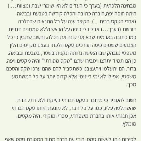
מבחינה הלכתית (בערך כי העדים לא היו שומרי שבת ומצוות….)
היתה חופה יפה,חוברה כתובה והכלה קודשה בטבעת ובביאה
(אחרי הטקס בבית…). הקיצר ענה על כל התנאים שההלכה
דורשת (בערך…) אבל בלי כיפה על הראש וללא סממנים דתיים
כמו כתובה בארמית שבא אני קונה את הכלה. וחשוב שתבין כי כל
הצבועים ששמים כיפה ועורכים טקס הלכתי בעצם מקיימים הליך
משפטי מובהק שבו האישה נחותה ונקנית בשטר, בטבעת ובביאה.
כן הם תמיד יתרצו ויסבירו שרצו "טקס מסורתי" והיה מקסים ויפה.
ברור. הם יתעלמו ויתעצבנו כשתסביר להם שהם ערכו טקס והסכם
משפטי, אפילו לא ימי ביינימי אלא קדום יותר על כל המשתמע
מכך.
חשוב להסביר כי מדובר בטקס חברתי בעיקרו ולא דתי. הדת
שהשתלטה עליו, כמו על כל דבר, לא מונעת היותו טקס חברתי.
אכן חגגתי אותו בחברת משפחתי, מכרי ומוקירי. היה מקסים.
מומלץ.
לסיכום ניתן לעשות טקס יהודי עם הרבה מתוך המסורת טקס שאף