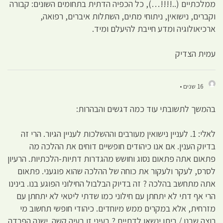
ממלכתיים (..!!!!…), כל הכפיה הדתית בתחומים השונים: קבורה
וקברים, נישואין, ניתוחי מתים, השתלות איברים, רפואה,
ארכיאולוגיה ומדע חייבת להיעלם ומיד.
עמית הצדיק
16 שנים •
בהמשך לתשובתי עוד כמה דגשים והבהרות:
לאלי: 1. לעניין נישואין מעורבים וההשלכות לעניין הגיור. הרי זה
בדיוק הענין. אם אנו כיהודים חופשיים דוחים את ההלכה מה
פתאום אתה פתאום נסוג וחושש מהגדרות דתיות-הלכתיות. הרעיון
לסרס, לעקר ולעקור את כוחה של ההלכה שהוא פוגעני. פתאום
אתה מתחשב בהלכה ? זה בדיוק הבלבול החילוני הפוגע בנו. בינינו
הרי אף דתי לא יתחתן עם חילוני כמו שדתי ליטאי לא יתחתן עם
מזרחית, אלא במקרים ממש מיוחדים. כיהודי חופשי תחשוב מי
רוצה שבנו / ביתו ינשאו לדתיים ? בעיני זו בעיה קשה. ישנה הפרדה