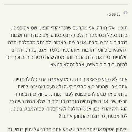
16 שנים •
תוכן: אלי תודה. אני מתרשם שהנך יהודי חופשי שמואס כמוני,
בדת בכלל ובמימסד ההלכתי-רבני בפרט. אם ככה ההתחשבות
בנכדיך ונינך מיותרת. אנו רוצים, כאמור, להינתק מההלכה והדת
ולהשאירם כחומר תרבותי אותו נכיר ונלמד ואגב, בחזוני יהודים
חילוניים יכירו את הדת הרבה יותר ממה שהם מכירים היום וכך יזכו
להיות יהודים חופשיים, אבל זה לא הנושא.
אתה לא מונע מצאצאיך דבר. כמו שאמרת הם יוכלו להתגייר.
אתה מבין שהגיור הוא תהליך קשה ולא נעים ואם ירצו לחיות
כדתיים אז מגיע להם כעונש לעבור אותו….. חוץ מזה בעתיד
הרצוי שבו אני חושק תהיה הגדרה כזו ליהודי שלא תהיה בעיה כי
הוא יהיה יהודי. נכון אנשי ההלכה לא יקבלוהו ככזה אבל, בינינו,
למי אכפת, מי רוצה להתחתן איתם ?
ולעניין הטקס אני יותר ממבין. שמע אתה מדבר על עניין רגשי. גם