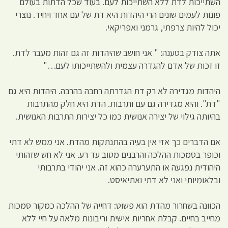
השתייכות לדת ללא השתייכות לעם. בעוד שכל הדתות בעולם
פונות לעמים שונים הרי היהדות היא דת של עם אחד ויחיד. נוצרי
יכול להיות צרפתי, גרמני ואפריקאי.
אתה צודק בטענה: " אני חושב שהיהדות זה גם זהות מעבר לדת.
זו זכות של אדם להגדרה עצמית ולהשתייכותו לעם…"
היהדות מגדירה לא רק דת הגדרתה רחבה בהרבה. היהדות היא גם
"דת". והיא מגדירה גם עם ותרבות. הדת היא חלק מהתרבות
בהיותה גילוי של יצירה אנושית כמו כל יצירות התרבות האנושית.
אם הדברים כך אזי אין בעיה בהתנתקות מהדת. אני ממש לא דתי
וכופר בסמכות ההלכה והרבנים מטוב עד רע. אני לא חש שזהותי
היהודית נפגעה או התערערה כהוא זה. אני יהודי בתרבותי
ובלאומיותי ואני לא דתי ואתיאיסט.
הכוונה בשחרור מהדת הוא פשוט: דחייה של ההלכה כמקור סמכות
מחייב בחיים. קבלת אחריות אישית וריבונות מלאה על חיי ללא