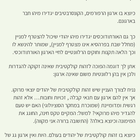
כיוצא בו ארגון הרפורמים, הקונסרבטיבים יגדירו מיהו חבר
בארגונם.
כך גם האורתודוכסים יגדירו מיהו יהודי שיכול להצטרף למניין
(מחלל שבת בפרהסיא אינו מצטרף למניין), שמותר להינשא לו
וכך הלאה תקנות וחוקים הרלוונטיים לחיי הארגון האורתודוכסי.
אתן לך דוגמה הפוכה לזהות קולקטיבית שאינה זקוקה להגדרות
ולכן אין בהן רלוונטיות משום שאינה ארגון:
נניח לצורך העניין שיש זהות קולקטיבית של יהודים יוצאי מרוקו.
אך אין להם ארגון עם תנאי קבלה , זכויות וחובות… אלא זהות
רגשית ומדומיינת (שמוכרת במחקר הסוציולוגי) האם יש טעם
להגדיר מיהו מרוקאי? למשל: המקיים טקס חינה, החוגג את
המימונה וכיוצא באלה? (התשובה ברורה אני מקווה).
כיוצא בו זהות קולקטיבית של יהודים בעולם. היות ואין ארגון גג של