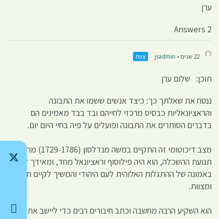
ערן
2 Answers
22 שנים •
jsadmin
צוות
תוכן: שלום ערן
ננסח את שאלתך כך: כיצד אנשים ששמו את התבונה
והראציונאליות כבסיס מרכזי לחייהם ובד בבד מאמינים הם
בדברים הסותרים את התבונה ופועלים על פיה בחיי היום יום.
מצב דיכוטומי זה התקיים במשה מנדלסון (1729-1786) מראשוני
תנועת ההשכלה, הוא היה פילוסוף וראציונאל מחד, ומאידך דבק
באמונה של ההתגלות האלוהית לעם היהודי והמשיך לקיים תורה
ומצוות.
הוא השקיע הרבה מחשבה וכתב חיבורים רבים כדי ליישב את