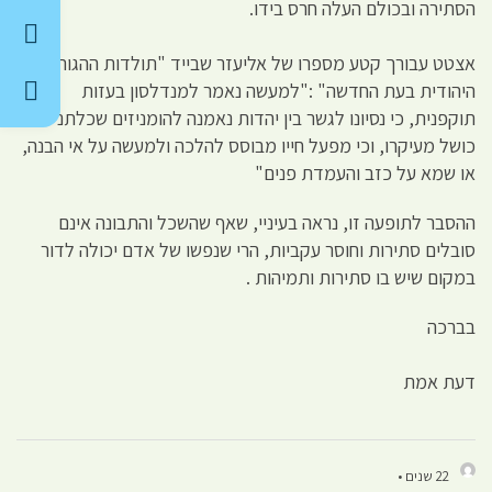
הסתירה ובכולם העלה חרס בידו.
אצטט עבורך קטע מספרו של אליעזר שבייד "תולדות ההגות
היהודית בעת החדשה" :"למעשה נאמר למנדלסון בעזות
תוקפנית, כי נסיונו לגשר בין יהדות נאמנה להומניזים שכלתני הוא
כושל מעיקרו, וכי מפעל חייו מבוסס להלכה ולמעשה על אי הבנה,
או שמא על כזב והעמדת פנים"
ההסבר לתופעה זו, נראה בעיניי, שאף שהשכל והתבונה אינם
סובלים סתירות וחוסר עקביות, הרי שנפשו של אדם יכולה לדור
במקום שיש בו סתירות ותמיהות .
בברכה
דעת אמת
22 שנים •