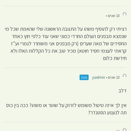
13 שנים •
רציתי רק להוסיף משהו על התגובה הראשונה שלי שהאמת שכל מי
שנמצא מבפנים העולם החרדי כמוני שאני עוד כלפי חוץ כאחד
החסידים של מאה שערים (רק מבפנים אני משוחרר לגמרי וע"ז
קראתי לעצמי חסיד חוטא) מכיר טוב את כל הקללות האלו ולא
חידשת כלום
13 שנים •
jsadmin
צוות
דלב
אין לך איזה טיטול משומש לזרוק על שוטר או משהו? ככה בין כוס
תה לנענוע הסטנדר?