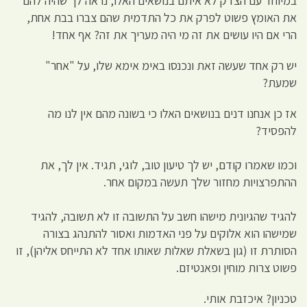
במיוחד עם הצדק לא איתם בנושאים האלו, נראה לך שהיה להם
את האומץ פשוט לפרק את כל התדמית שהם צברו בבת אחת,
הרי אם היו עושים את זה מי היה מעריך את זה? אף אחד!
יש רק אחד שעשה זאת ונכנסו באימ אימא שלו, על "אחר"
שמעת?
אז כן אנחנו דנים בנושאים האלו כי בשונה מהם אין לנו מה
להפסיד?
וכמו שאמרו קודם, יש לך טיעון טוב, לוגי, תגיד. אין לך, את
ההתפרצויות מחזור שלך תעשה במקום אחר.
להגיד שהגיונית מישהו חשב על התשובה זו לא תשובה, להגיד
שמישהו הוא אלוקים על פני האדמות ואסור להתנהג בצורה
הסותרת זו (גון בשאלת שאלות שאותו אחד לא התייחס אליהן), זו
פשוט צרות מוחין ופאנטיזם.
טכניון? איכזבת אותי.