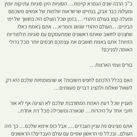
כ"כ הרבה שנים הגמרא קיימת… הסוגיות הינן סוגיות עתיקות יומין
ומעלות כבר אבק, בנתיים שרשראות שלמות של אנשים משכמם
ומעלה קמו בעולם היהודי… בזמן שכל העולם היה בחושך של ימי
הביניים….העולם היהודי שגשג והמריא… אתם באמת כאלו
שחצנים לחשוב שאתם ראשונים שמתעסקים עם סוגיות תלמודיות
הזויות? אתם באמת חושבים את עצמכם חכמים יותר מכל גדולי
האומה לפניכם?
בורים ועמי הארצות…
האם בכלל הלכתם לחפש תשובות? או שהמומחיות שלכם היא רק
לשאול שאלות ולהציג דברים מעוותים…
מעניין שכל דעת האמת המחורבנת שלכם לא הציגה אף לא אור
חיובי אחד על היהדות… שנאורה ומשכילה מכל דת אחרת..
אתם מציגים פה עניין העבדים…. אבל כוס אימא שלכם… כך היה
העולם.. ובכלל מי הראשון שסיים עם עולם העבדים?! הראשונים