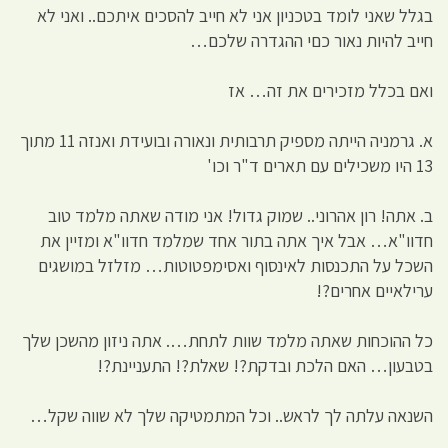
בגלל שאני לומד בטכניון אני לא חייב להסכים איתכם.. ואני לא
חייב להיות נאור כםי ההגדרה שלכם…
ואם בכלל מזכירים את זה… אז
א. גרמניה הייתה מספיק תרבותית ונאורה ובועידת ואנזה 11 מתוך
13 היו משכילים עם תארים ד"ר וכו'
ב. אתה! רון אהרוני.. שמוק גדול! אני מודה שאתה מלמד טוב
חדוו"א… אבל איך אתה בתור אחד שמלמד חדוו"א ומזיין את
השכל על התכנסות לאינסוף ואסימפטוטות… מזלזל במושגים
ערילאיים אחרים?!
כל ההוכחות שאתה מלמד שוות לתחת…. אתה ניזון מהשכן שלך
בטבעון… האם הלכת ובדקת?! שאלת?! התעניינת?!
השנאה עלתה לך לראש.. וכל המתמטיקה שלך לא שווה שקל…