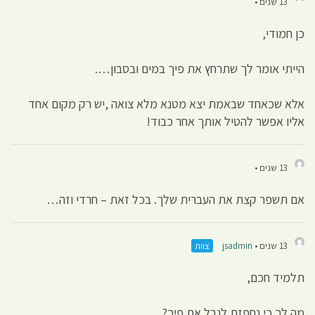
13 שנים •
כן חמודי,
הייתי אומר לך שתרחץ את פיך במים ובסבון….
אלא שכאחד שבאמת יצא מטנא מלא צואה ,יש רק מקום אחד
אליו אפשר להטיל אותך אחר כבוד!
13 שנים •
אם תשפר קצת את העברית שלך. בכל זאת – חרדי וזה…
13 שנים •
jsadmin
צוות
תלמיד חכם,
מה לך כי נחפזת לנבל את פיך?