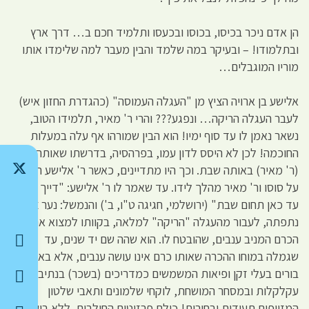
הן אדם ניכר בכיסו, בכוסו ובכעסו ותלמיד חכם ב… דרך ארץ
ובתלמודו! – ובעיקר במה שלמד והבין מעבר למה שלימדו אותו
מוריו המוגבלים…
אלישע בן ארויה הציץ מן "העגלה העמוסה" (כהגדרת החזון איש)
לעבר העגלה הריקה… ונפגע??? והרי ר' מאיר, תלמידו הטוב,
נשאר נאמן לו עד סוף ימיו! הוא הבין שמורהו אף עלה במעלות
החוכמה! לכן לא היסס לדון עמו, בפרהסיה, בדרשתו שאותה דרש
(ר' מאיר) באותה שבת. וכך היו מתדיינים, כאשר ר' אלישע רוכב
על סוסו ור' מאיר מהלך לידו. עד שאמר לו ר' אלישע: "דייך מאיר!
עד כאן תחום שבת" (ירושלמי, חגיגה ט"ו, ב') והנמשל: נער צעיר
נתפתה, לעבור מהעגלה "הריקה" למלאה, בקוותו למצוא את
הכרם המניב ענבים, שהובטח לו. הוא שהה שם יד שנים, עד
שגמלה במוחו ההכרה שאותו כרם אינו עושה ענבים, אלא באושים:
בורים בעלי זקן ופיאות המשמשים כמדריכים (בשכר) בנתיבות
עקלקלות ובמסחר המושחת, לוקחי שלמונים ותאבי שלטון
המזייפים תעודות ובחירות! כולם פרזיטים החולבים, ללא בושה,