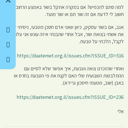
למה סתם להכפיש? אם במקרה אתקל בשור באמצע הרחוב,
חשוב לי לדעת אם זה שור תם או שור מועד.
אגב, אם בשור עסקינן, כיוון שאני אדם חסכן מטבעי, ניסיתי לקדש
את אשתי בצואת שור, אבל אחרי שהבנתי איזה עונש אני עלול
לקבל, הלכתי על טבעת.
https://daatemet.org.il/issues.cfm?ISSUE_ID=516
ואחרי שהזכרנו צואה וטבעת, איך אפשר שלא לסיים עם
ההתלבטות השבועית שלי האם לקנח את פי הטבעת בחרס או
באבן (שוב, מטעמי חיסכון גרידא).
https://daatemet.org.il/issues.cfm?ISSUE_ID=236
אלי