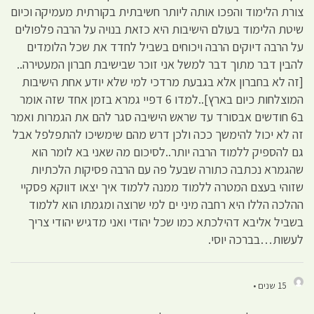
צורת הלימוד והפכו אותה ליותר חשיבתית בקורתית מעמיקה וכיום
שיטת הלימוד בעולם הישיבות היא כזאת בנויה על הרבה פלפולים
על הרבה דיוקים הרבה ויכוחים בשביל לחדד את שכל הלומדים
להבין דבר מתוך דבר למשל אני זוכר שבישיבת חברון המעטירה..
[זה לא בחברון אלא בגבעת מרדכי למי שלא יודע אחת הישיבות
המוצלחות כיום בארץ]..למדו 6 דפיי גמרא בזמן אחד שזה אומר
ב6 חודשים אבסורד עד שראש הישיבה סגר להם את הגמרות ואמר
זה לא יכול להימשך ככה ולכן דרש מהם שימשיכו להתפלפל אבל
גם להספיק ללמוד הרבה יותר..לסיכום מה שאני בא לומר הוא
שהגמרא נכתבה כתורה שבעל פה עם הרבה פסיקות הלכתיות
שזוהי בעצם המטרה ללמוד ממנה ללמוד איך יצאו דווקא פסקיי
ההלכה הללו היא רחבה מיני ים למי שרוצה ומגמתו הוא ללמוד
בשביל אליבא דהילכתא כמו שכל יהודי ואני מדגיש יהודי צריך
לעשות…בברכה יוסי.
15 שנים •