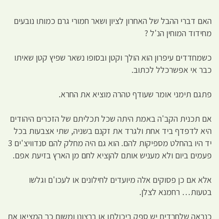
האם דברי ההבל של האחרון לציון ושאר חמורי גרם כמותו נובעים
מחידוד המוחין הנ'ל ?
כשמחדדים עיפרון הוא הולך וקטן ובסופו נשאר שפיץ קטן שאיתו
כבר אי אפשרכלל לכתוב.
פתגם תימני אומר שעודף טהרה מוציא את החרא.
אם תכנית הקב'ה באמת היתה שכל תכליתם של הזכרים היהודים
היא לדפדף ביד אחת ולגרד את זקנם בשניה, שתי אצבעות בכל
יד היו בהחלט מספיקות להם. הוא גם היה מחלק להם סנדוויצ'ים 3
פעמים ביום ולא מעניש אותם להןציא לחם מן הארץ בזיעת אפם.
אלא אם כן פסוקים אלה מיועדים לחילונים או לעכו'ם וגלשו
בטעות… רחמנא לצלן.
כנראה שלחרדים יש ספק ביכולתו או ברצונו ומשום כך המציאו את