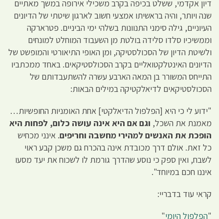
דיון אקדמי, ששלט בכיפה בקרב משכילי אירופה במשך מאתיים
שנה ויותר, והיה בראשיתו אמצעי חשוב לארגון שיטתי של הדיונים
העיוניים, גילה סימני התנוונות בשלהי ימי הביניים. פטרארקה
וממשיכיו סלדו סלידה בולטת מן השעבוד המוחלט למונחים
ולשיטת הדיון של הסכולסטיקה, ומן האופי התיאורטי והמופשט של
הדיונים האינטלקטואליים בקרב הסכולסטיקאים. באחד ממכתביו
התייחס המשורר בן המאה הארבע עשרה להשתעבדותם של
הסכולסטיקאים לדיאלקטיקה במילים הבאות:
"ידוע לי כי היא [הפלפול הדיאלקטי] אחת האומניות החופשיות…
מאמנת את השכל,
וגם אם היא אינה עושה כלום, לפחות היא
הופכת את האנשים למהירי מחשבה וחריפים
. אינני מכחיש
כל זאת. אולם דרך מכובדת אינה בהכרח גם משכן קבע ראוי
לשבח, ואין ספק כי נוסע שהדרך גורמת לו לשכוח את יעד מסעו
איננו חכם במיוחד".
קראי עוד בדבריי:
"
הפלפול היומי
"