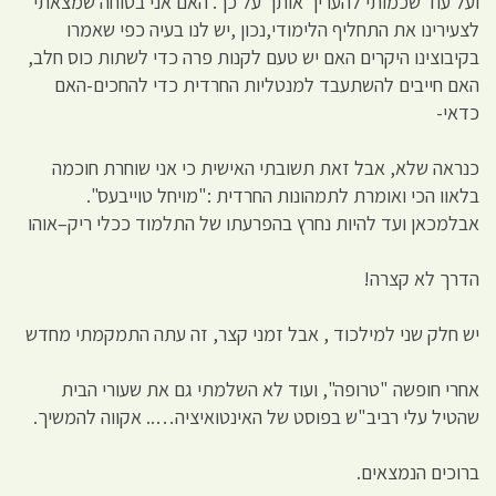
ועל עוד שכמותי להעריך אותך על כך. האם אני בטוחה שמצאתי
לצעירינו את התחליף הלימודי,נכון ,יש לנו בעיה כפי שאמרו
בקיבוצינו היקרים האם יש טעם לקנות פרה כדי לשתות כוס חלב,
האם חייבים להשתעבד למנטליות החרדית כדי להחכים-האם
כדאי-
כנראה שלא, אבל זאת תשובתי האישית כי אני שוחרת חוכמה
בלאוו הכי ואומרת לתמהונות החרדית :"מויחל טוייבעס".
אבלמכאן ועד להיות נחרץ בהפרעתו של התלמוד ככלי ריק–אוהו
הדרך לא קצרה!
יש חלק שני למילכוד , אבל זמני קצר, זה עתה התמקמתי מחדש
אחרי חופשה "טרופה", ועוד לא השלמתי גם את שעורי הבית
שהטיל עלי רביב"ש בפוסט של האינטואיציה….. אקווה להמשיך.
ברוכים הנמצאים.