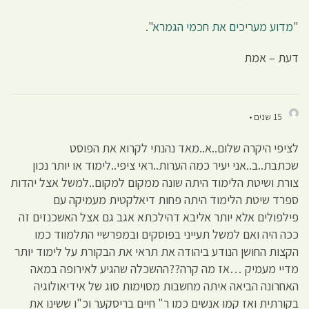
"
מדוע מעריכים את חכמי הגמרא
".
דעת – אמת
15 שנים •
לציפי היקרה שלום..א..מאד נהנתי לקרוא את הפוסט
שכתבת..ב..אני יעיר כמה הערות..ראי ציפי..לימוד או יותר נכון
צורת ושיטת הלימוד היתה שונה ממקום למקום..למשל אצל יהדות
ספרד שיטת הלימוד היתה פחות דיאלקטית מעמיקה עם
פילפולים אלא יותר אליבא דהילכתא אגב גם אצל האשכנזים זה
ככה היה ואם למשל תעייני בפוסקים ובמפרשיי התלמווד כמו
הקצות החושן הנודע ביהודה את תראי את הבקורת על לימוד יותר
מדיי מעמיק …אז מה קרה??ההשכלה שהגיע לאירופה במאה
האחרונה הביאה איתה מחשבות מסוימות סוג של אידיאולוגיה
בקורתית ואז קמו אנשים כמו ר" חיים בריסקער וכ"ו ששינו את