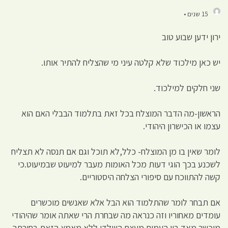
15 שנים •
ירון ידען שבוע טוב
יש כאן מילכוד שלא קלטה עיני מי שהצליח להתיר אותו.
שני חלקים למילכוד.
הראשון-מה הדבר המוצלח בכל זאת בתלמוד הבבלי האם הוא
עצמו או הכישרון היהודי.
לומר שאין בו מן המוצלח- כלל,לא תוכל וגם אם תנסה לא תצליח
לשכנע בכך הוגי דעות מכל האומות מעבר למיעוט שבמיעוט.כי
קשה להתווכח עם סיפורי הצלחה היסטוריים.
אם תבחר לומר שהתלמוד הוא הבל אלא שאנשים מוכשרים
עומדים מאחוריו וזה כנראה מה שבחרת הרי שאתה אומר שהיהודי
מוכשר מאד בין העמים מעצם היוולדו ללא מאמץ,הזאת בחירתך.