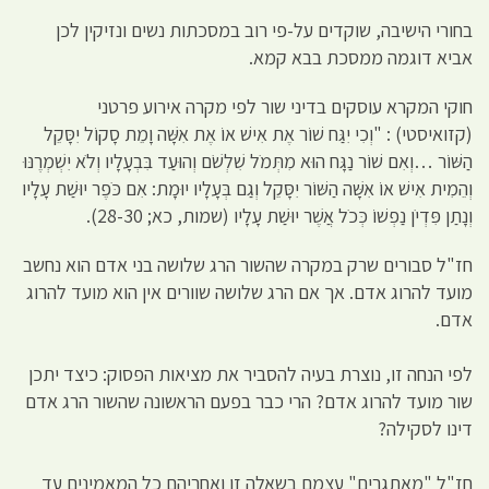
בחורי הישיבה, שוקדים על-פי רוב במסכתות נשים ונזיקין לכן
אביא דוגמה ממסכת בבא קמא.
חוקי המקרא עוסקים בדיני שור לפי מקרה אירוע פרטני
(קזואיסטי) : "וְכִי יִגַּח שׁוֹר אֶת אִישׁ אוֹ אֶת אִשָּׁה וָמֵת סָקוֹל יִסָּקֵל
הַשּׁוֹר …וְאִם שׁוֹר נַגָּח הוּא מִתְּמֹל שִׁלְשֹׁם וְהוּעַד בִּבְעָלָיו וְלֹא יִשְׁמְרֶנּוּ
וְהֵמִית אִישׁ אוֹ אִשָּׁה הַשּׁוֹר יִסָּקֵל וְגַם בְּעָלָיו יוּמָת: אִם כֹּפֶר יוּשַׁת עָלָיו
וְנָתַן פִּדְיֹן נַפְשׁוֹ כְּכֹל אֲשֶׁר יוּשַׁת עָלָיו (שמות, כא; 28-30).
חז"ל סבורים שרק במקרה שהשור הרג שלושה בני אדם הוא נחשב
מועד להרוג אדם. אך אם הרג שלושה שוורים אין הוא מועד להרוג
אדם.
לפי הנחה זו, נוצרת בעיה להסביר את מציאות הפסוק: כיצד יתכן
שור מועד להרוג אדם? הרי כבר בפעם הראשונה שהשור הרג אדם
דינו לסקילה?
חז"ל "מאתגרים" עצמם בשאלה זו ואחריהם כל המאמינים עד