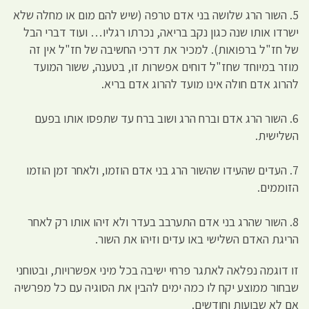
5. השור הרג שלושה בני אדם טרפה (שיש להם מום או מחלה שלא
ישרדו אותו שנה כגון נקב בריאה, נכרתו רגליו… ועוד דברי הבל
של חז"ל ברפואות). למכיר את דרכי החשיבה של חז"ל אין זה
מוזר במיוחד שחז"ל דוחים אפשרות זו, בטענה, ששור המועד
להרוג אדם חולה אינו מועד להרוג אדם בריא.
6. השור הרג אדם וברח הרג ושוב ברח עד שתפסו אותו בפעם
השלישית.
7. העדים שהעידו שהשור הרג בני אדם הוזמו, ולאחר זמן הוזמו
הזוממים.
8. השור שהרג בני אדם התערבב בעדר ולא זיהו אותו רק לאחר
הריגת האדם השלישי באו עדים וזיהו את השור.
זו דוגמה נפלאה לאתגר פרחי ישיבה בכל מיני אפשרויות, ובטוחני
שבחור ממוצע יקח לו כמה ימים להבין את הסוגיה עם כל מפרשיה
אם לא שבועות וחודשים.