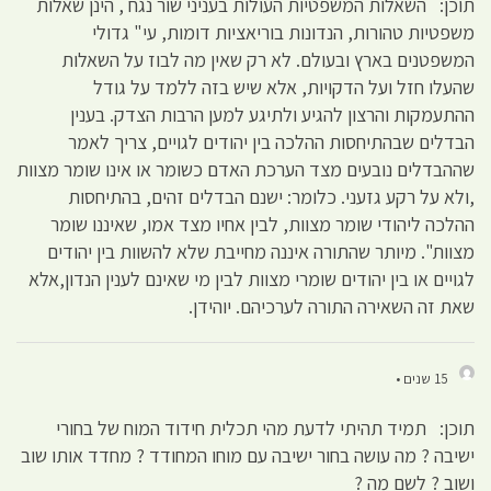
תוכן: השאלות המשפטיות העולות בעניני שור נגח , הינן שאלות
משפטיות טהורות, הנדונות בוריאציות דומות, עי" גדולי
המשפטנים בארץ ובעולם. לא רק שאין מה לבוז על השאלות
שהעלו חזל ועל הדקויות, אלא שיש בזה ללמד על גודל
ההתעמקות והרצון להגיע ולתיגע למען הרבות הצדק. בענין
הבדלים שבהתיחסות ההלכה בין יהודים לגויים, צריך לאמר
שההבדלים נובעים מצד הערכת האדם כשומר או אינו שומר מצוות
,ולא על רקע גזעני. כלומר: ישנם הבדלים זהים, בהתיחסות
ההלכה ליהודי שומר מצוות, לבין אחיו מצד אמו, שאיננו שומר
מצוות". מיותר שהתורה איננה מחייבת שלא להשוות בין יהודים
לגויים או בין יהודים שומרי מצוות לבין מי שאינם לענין הנדון,אלא
שאת זה השאירה התורה לערכיהם. יוהידן.
15 שנים •
תוכן: תמיד תהיתי לדעת מהי תכלית חידוד המוח של בחורי
ישיבה ? מה עושה בחור ישיבה עם מוחו המחודד ? מחדד אותו שוב
ושוב ? לשם מה ?