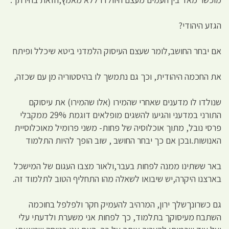
הגזע היהודי?
אם יבחר החושב,לומר שעצם העיסוק הלמדני ביטא שיכלל ופיתח
את החכמה היהודית, וכך גם נתמשך לו בהיסטוריה מן עם שכזה,
שנולדו לו מדענים שאחרי שהמירו (אלו שהמירו) את עיסוקם
התורני במדעני והגיעו להשגים מופלאים דוגמת 29% ממקבלי
פרסי נובל, מתוך אוכלוסיה של פחות- משני פרומיל מאוכלוסיית
האנושות.ובכן אם כך יבחר החושב , שוב הופך להיות התלמוד
באר ששתינו ממנה לפחות בעבר,ולאור מצבו העגום של המישכל
בארצנו היקרה,יש שיבואו לשאלה מהו התחליף הטוב לתלמוד זה.
גם כשרונךשלך ירון, המרהיב להעמיק חקר ולפלפל בחוכמה
השתבח מעיסוקך בתלמוד, כך לפחות אני משערת ולדעתי עלי