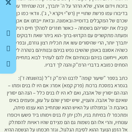
בזכות וידום אהרן, שלא הרהר על ה' יתברך, זכה שנתיחד עמו ה'
בדיבורו עמו פרשת שתויי יין (רש"י ויקרא י', ג'). וודאי כמו כן גדול
שכרם של המקבלים בדומייה ובאמונה. ובזאת ייבחנו אם אכן
קיבלו את יסוריהם בשמחה – כאשר חוזרים למהלך חיים רגיל,
ומעתה מתקשרים עם הקדוש-ברוך-הוא ביתר שאת ודבוקים בו
יתברך יותר, הרי שהיסורים עשו את תכלית רצון גוזרם, ובפרט
כשהיה אסונם באופן שהשיבו נפש בניהם ובנותיהם בטהרה ללא
חטא, וייחשבו בניהם ובנותיהם אלו להם לעתיד לבוא בתחיית
המתים כמובא בדברי הרמ"ק והנה לך דבריו.
כתב בספר "שיעור קומה" לרבנו הרמ"ק ז"ל (בהשגחה ז'):
בגמרא במסכת ברכות (פרק קמא) אמרו: אם היו לו בנים ומתו –
הנה הם יסורין של אהבה, ואם לא היו לו בנים כלל – הנה הם יסורין
שאינם של אהבה. והעניין, שיש יסורין שהם על עוון, ופעמים באים
באהבת ה' ובחמלתו על האיש ההוא שנתחייב הוא עצמו מיתה,
ומתכפר לו במיתת בניו, ולכן יתן לו בנים וימותו ביד פשעו ויכופרו
עונותיו, והרי אלו הם נשמות גם הם מצידם שהיו ראויות להסתלק
אל הזמן הנועד ההוא לסיבת הגלגול, וגזר חכמתו על הנשמה ההיא