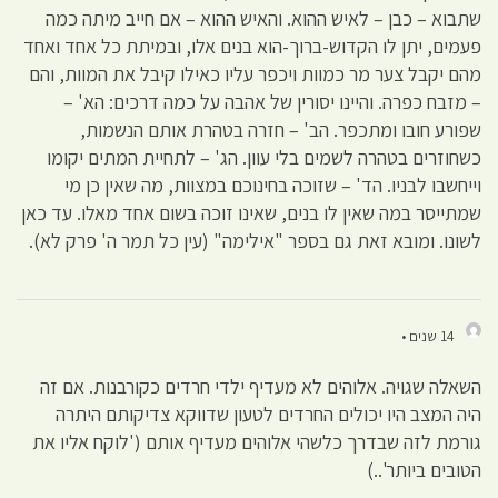
שתבוא – כבן – לאיש ההוא. והאיש ההוא – אם חייב מיתה כמה
פעמים, יתן לו הקדוש-ברוך-הוא בנים אלו, ובמיתת כל אחד ואחד
מהם יקבל צער מר כמוות ויכפר עליו כאילו קיבל את המוות, והם
– מזבח כפרה. והיינו יסורין של אהבה על כמה דרכים: הא' –
שפורע חובו ומתכפר. הב' – חזרה בטהרת אותם הנשמות,
כשחוזרים בטהרה לשמים בלי עוון. הג' – לתחיית המתים יקומו
וייחשבו לבניו. הד' – שזוכה בחינוכם במצוות, מה שאין כן מי
שמתייסר במה שאין לו בנים, שאינו זוכה בשום אחד מאלו. עד כאן
לשונו. ומובא זאת גם בספר "אילימה" (עין כל תמר ה' פרק לא).
14 שנים •
השאלה שגויה. אלוהים לא מעדיף ילדי חרדים כקורבנות. אם זה
היה המצב היו יכולים החרדים לטעון שדווקא צדיקותם היתרה
גורמת לזה שבדרך כלשהי אלוהים מעדיף אותם ('לוקח אליו את
הטובים ביותר'..)