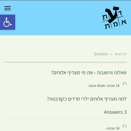
GGLE
TION
פתח סרגל 
דף הבית
»
Question
שאלות ותשובות
›
את מי מעדיף אלוהים?
14 שנים • iaoa daae
למה מעדיף אלוהים ילדי חרדים כקורבנות?
3 Answers
14 שנים •