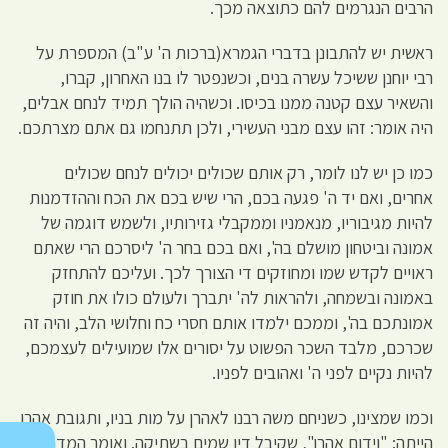
הרבים הנגרמים להם כתוצאה מכך.
ראשית יש להתבונן בדברי הגמרא(ברכות ה' ע"ב) המספרת על
רבי יוחנן ששיכל עשרה בנים, וכשנפטר לו בנו האחרון, קברו,
והשאיר עצם קטנה ממנו בכיסו. וכשהיה הולך תמיד לנחם אבלים,
היה אומר: זהו עצם מבני העשירי, ולכן תתנחמו גם אתם מצרתכם.
כמו כן יש לנו לומר, רק אותם שכולים יכולים לנחם שכולים
אחרים, ואם יד ה' פגעה בכם, הרי שיש בכם את הכח וההזדמנות
להיות מגיבוריו, מנאמניו וממקבלי גזירותיו, ולשמש דוגמה של
אמונה וביטחון מושלם בה', ואם בכם בחר ה' ליסרכם הרי שאתם
ראויים לקדש שמו ומחוזקים די הצורך לכך. ועליכם להתחזק
באמונה ובשמחה, ולהראות לה' יתברך ולעולם כולו את חוזק
אמונתכם בה', וממכם ילמדו אותם חסרי כח וחלושי הלב, והיה זה
שכרכם, מלבד השכר הפשוט על יסורים אלו שמועילים לעצמכם,
להיות נקיים לפני ה' ואהובים לפניו.
וכמו שמצינו, כשניחם משה רבנו לאהרן על מות בניו, ותגובת אהרן
הייתה: "וידום אהרן", שקיבל דין שמים בשתיקה. ואומר המדרש: