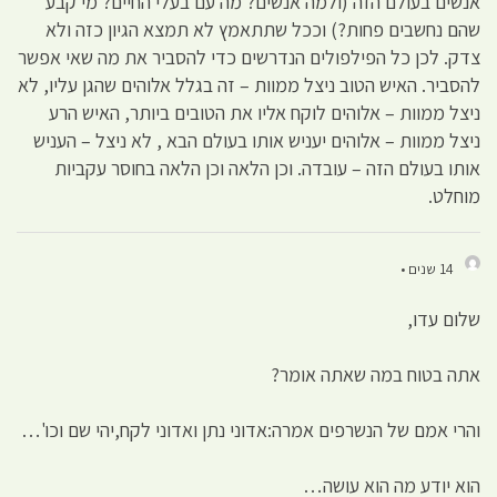
אנשים בעולם הזה (ולמה אנשים? מה עם בעלי החיים? מי קבע
שהם נחשבים פחות?) וככל שתתאמץ לא תמצא הגיון כזה ולא
צדק. לכן כל הפילפולים הנדרשים כדי להסביר את מה שאי אפשר
להסביר. האיש הטוב ניצל ממוות – זה בגלל אלוהים שהגן עליו, לא
ניצל ממוות – אלוהים לוקח אליו את הטובים ביותר, האיש הרע
ניצל ממוות – אלוהים יעניש אותו בעולם הבא , לא ניצל – העניש
אותו בעולם הזה – עובדה. וכן הלאה וכן הלאה בחוסר עקביות
מוחלט.
14 שנים •
שלום עדו,
אתה בטוח במה שאתה אומר?
והרי אמם של הנשרפים אמרה:אדוני נתן ואדוני לקח,יהי שם וכו'…
הוא יודע מה הוא עושה…