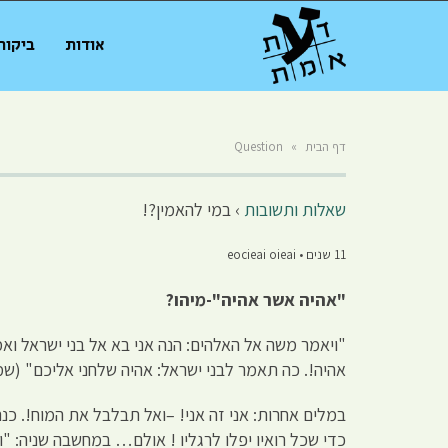
אודות
ביקור
דף הבית
»
Question
שאלות ותשובות
›
במי להאמין?!
11 שנים • eocieai oieai
"אהיה אשר אהיה"-מיהו?
"ויאמר משה אל האלהים: הנה אני בא אל בני ישראל וא
אהיה!. כה תאמר לבני ישראל: אהיה שלחני אליכם" (שמות
במלים אחרות: אני זה אני! –ואל תבלבל את המוח!. כנר
כדי שכל רואיו יפלו לרגליו ! אולם… במחשבה שניה: "ו