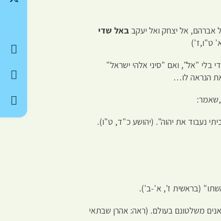
 אברהם, אל יצחק ואל יעקב
באל שדי
 ט"ו,ז')
י בלי "אל", ואם "סיני אלהי ישראל"
 את הנראה לו…
,שאמר:
י נעבוד את יהוה". (יהושע כ"ד, ט"ו).
ו" (בראשית ז', א'-ב').
אנים משלטונם בעולם. (ראה: אהרן שבתאי