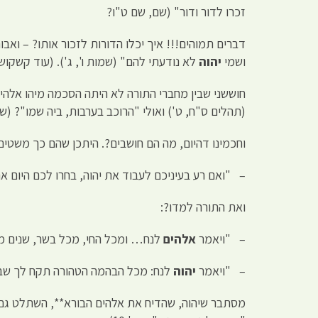
זכרו לדור ודור" (שם, שם ט"ו?
דברים תמוהים!!! איך יכלו הדורות לזכור אותו? – ואבות
ושמי
יהוה
לא נודעתי להם" (שמות ו', ג'). (עוד קשקוש
חוששני שבין מחברי התורה לא היתה הסכמה מיהו אלהי יש
(תהלים ס"ח, ט') ואולי "הרוכב בערבות, ביה שמו"? (
וחכמינו דהיום, מה הם חושבים?. היתכן שהם כך משטים
– "ואם רע בעיניכם לעבוד את יהוה, בחרו לכם היום את
ואת התורה למדו?:
– "ויאמר
אלהים
לנח… ומכל החי, מכל בשר, שנים מכל
– "ויאמר
יהוה
לנח: מכל הבהמה הטהורה תקח לך שבעה,
מסתבר שיהוה, שהדיח את אלהים הבורא**, השתלט גם ע