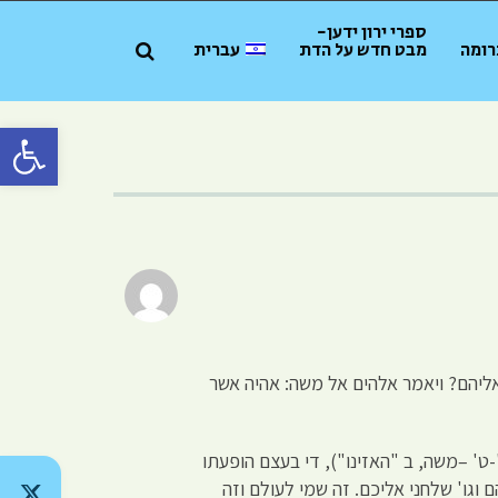
ספרי ירון ידען-
רומה
מבט חדש על הדת
עברית
פתח סרגל 
אליהם? ויאמר אלהים אל משה: אהיה אשר
ט' –משה, ב "האזינו"), די בעצם הופעתו
וגו' שלחני אליכם. זה שמי לעולם וזה