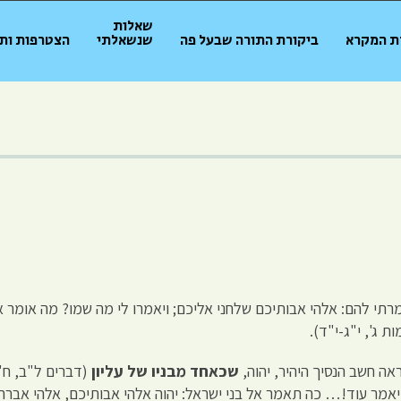
שאלות
ת המקרא
ביקורת התורה שבעל פה
שנשאלתי
הצטרפות ות
מרתי להם: אלהי אבותיכם שלחני אליכם; ויאמרו לי מה שמו? מה אומר 
 ג', י"ג-י"ד).
אה חשב הנסיך היהיר, יהוה,
שכאחד מבניו של עליון
(דברים ל"ב, ח'-
יאמר עוד!… כה תאמר אל בני ישראל: יהוה אלהי אבותיכם, אלהי אברהם 