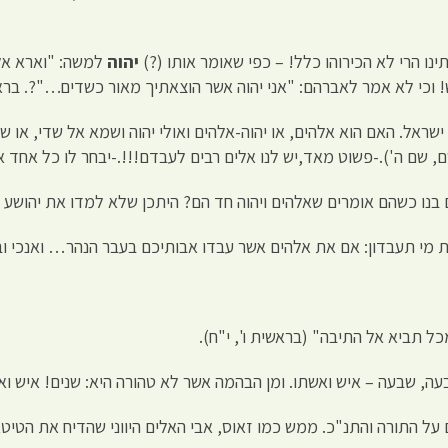
ינו הרי לא הכירוהו כלל! – כפי שאומר אותו (?)
יהוה
למשה: "וארא אל
! וכי לא אמר לאברהם: "אני יהוה אשר הוצאתיך מאור כשדים…"?. ברא'
ראל. האם הוא אלהים, או יהוה-אלהים ואולי יהוה ושמא אל שדי, או שד
שם, שם ה').-פשוט מאד,יש לנו אלים רבים לעבדם!!!.-יבחר לו כל אחד
 בנו כשהם אומרים שאלהים ויהוה חד הם? היתכן שלא למדו את יהושע 
 מי תעבדון: אם את אלהים אשר עבדו אבותיכם בעבר הנהר… ואנכי ובית
 תביא אל התיבה" (בראשית ו', י"ח).
 שבעה – איש ואשתו. ומן הבהמה אשר לא טהורה היא: שנים! איש ואשת
ל התורה והתנ"כ. ממש כמו זאוס, אבי האלים היווני שהדיח את הטיט