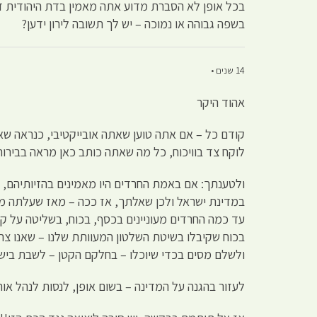
בכל אופן לא הסברת מדוע אתה מאמין בדת היהודית דו
בשפה גבוהה או נמוכה – יש לך תשובה לירון ידען?
14 שנים •
אהוד היקר
קודם כל – אם אתה טוען שאתה אובייקטיבי, כנראה שאי
לוקח צד בוויכוח, כל מה שאתה כותב כאן מראה בבירור
ולטענתך: אם באמת החרדים היו מאמינים בהזיותיהם, מ
במדינת ישראל ולכן שאלתך, אז ככה – מאז שעלתה מפל
עד כמה החרדים מעוניינים בכסף, בכוח, בשליטה על קו
בכוח שקיבלו בשיטת השלטון המעוותת שלנו – שאנו צר
ולשלם מסים בכדי שיוכלו – בחלקם הקטן – לשבת בישיבות וללעוס חומר שכבר לפ
לעזור בהגנה על המדינה – בשום אופן, לנסות לנהל או