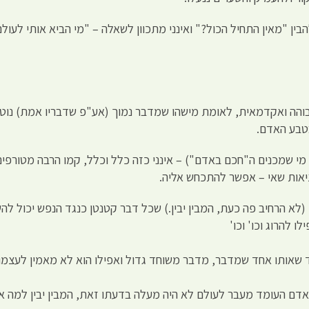
בין "מאין התחיל הכול?" ואינני מתכוון לשאלה – "מי הביא אותי לעו
והה ואקדמאית, לאומת מישהו שמדבר נמוך (אע"פ שדבריו אמת) נוטי
בטבע האדם.
י שמכנים ה"חכם באדם") – אינני כזה כלל וכלל, קמו הרבה מטורפים
אות שאי – אפשר להתכחש אליה.
לא הרחיב פה כעת, המבין יבין.) שכל דבר קטנטן כנגד הנפש יכול לה
 להרוג וכו' וכו'
ד שאותו אחד שמדבר, מדבר משוחד גדול ואפילו הוא לא מאמין לעצמו.
ם העומד מעבר לעולם לא היה מעלה בדעתו זאת, המבין יבין למה אנ