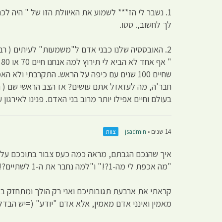
1. נשבר לי הז*** לשמוע את האיוולת הזו של " היה 
לך לחשוב,. סטו.
2. האובססיה שלנו כבני אדם ל"משמעות" לעיתים ( ר
"
חבר'ה, מה לעזאזל אתם עושים? אז הצב הראשי שם ( היה
בעולם וחיים אפילו יותר מרוב בני האדם. פנינו לאירגון
14 שנים •
jsadmin
צוות
"מה אכפת לי מה-1?!" ו"למה נחבר את ה-1 לשתיים?! הרי הוא… והוא…".
קראתי את ארבעת תגובותיכם ואני רק הולך ומתחזק בד
מאמין ואינני אדם מאמין, אלא אדם "יודע" (=יש הבדל 