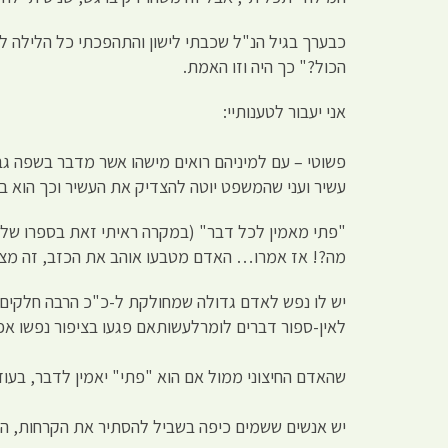
כבערך בגיל הנ"ל שכבתי לישון והתהפכתי כל הלילה לה
הכול?" כך היה וזו האמת.
אני יעבור לטענותיי:
פשוטי – עם למיניהם רואים מישהו אשר מדבר בשפה גב
עשיר ועני שהמשפט יוטה להצדיק את העשיר וכך הוא 
"פתי מאמין לכל דבר" (במקרה ראיתי זאת בספרו של מ
מה?! אז אמרו… האדם מטבעו אוהב את הכזב, זה מצי
יש לו נפש לאדם גדולה שמחולקת ל-כ"כ הרבה חלקים (
לאין-ספור דברים לומרלעשותאם פגעו בציפור נפשו אפילו
שהאדם החיצוני ממול אם הוא "פתי" יאמין לדבר, בעו
יש אנשים ששמים כיפה בשביל להסתיר את הקרחות, האד