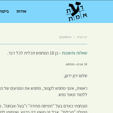
אודות
ביקור
דף הבית
»
Question
שאלות ותשובות
›
בן 18 המחפש תכלית לכל דבר.
14 שנים • admin
שלום ירון ידען,
ראשית, אינני מחפש לקנטר, מחפש את המניעים של האדם
ללמוד מאוד נפש.
המילה "תכלית", אבל זה משהו דק ברגש, שניסיתי לחקו