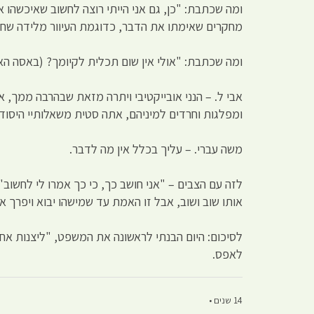
ומה שכתבת: "כן, גם אני הייתי רוצה לחשוב שאיכשהו 
מחקרים שאימתו את הדבר, כדוגמת העיוור מלידה שחזר 
ומה שכתבת: "אולי אין שום תכלית לקיומך? (באסה הא?)" מדענים גדולים ב-IQ גדול ממך התקשו בשאלה זו,
אבי ל. – הנני אובייקטיבי ויתרה מזאת שבהרבה ממך, אב
ומפלגות וחרדים למיניהם, אתה סטית משאלותיי היסודי
משה עברי. – עליך בכלל אין מה לדבר.
אותו שוב ושוב, אבל זו האמת עד שמישהו יבוא ויפרך
לאפס.
14 שנים •