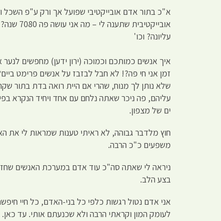
א"כ בתור אדם אובייקטיבי שפועל אך ורק ע"פ השכל והה
אובייקטי
עליונה? וכו'
איך אנשים כמותכם וכמוכה (ירון ידען) מחפשים לנער
זמן אני חי פה?! לא חבל לבזבז על אנשים פרימט ביים?
שלא נותן לך מנוח, שהרי אם היית רואה בדת בתור שקר 
ים של מצפון.
חוץ מלדבר גבוהה, לא ראיתי טענות שמראות לי את הא
משפעים כ"כ הרבה.
ניראה לי שאתה סה"כ עוד אדם במערכת האנשים שחזרו 
בצע הלב.
אני אדם נטול רגשות כלפי כל בני-האדם, כל חיי חיפש
לעומק המון וקראתי הרבה ולא שכנעתם אותי. עד כאן.