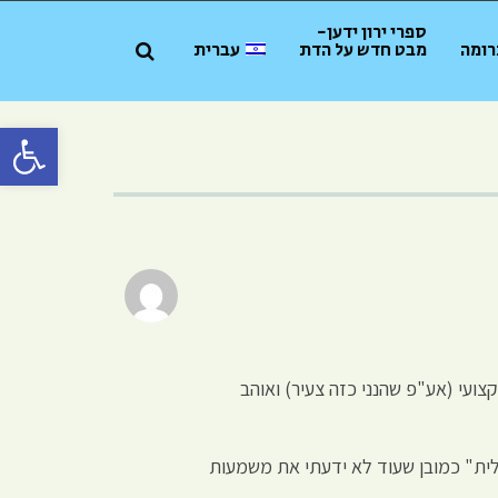
ספרי ירון ידען-
רומה
מבט חדש על הדת
עברית
פתח סרגל 
ועי (אע"פ שהנני כזה צעיר) ואוהב
יפשתי את מה שמכנים היום "תכלית" כמובן שעוד לא ידעתי את משמעות