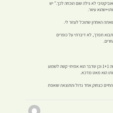
ביקטיבי לא גילה שום הוכחה לכך." יש
ו+שהוא עיוור.
, תבוא תפרך, לא דיברתי על כופרים
חרים.
לזה עם הצבים – "אני חושב כך, כי כך אמרו לי לחשוב" ממש לא, אני לא עובד על הנחיותיהם של האנשים, אני לומד נפש ועושה 1+1 וכן שדבר הוא אמיתי קשה לשמוע
ותו הוא מאט מדכא.
ם לצנים ופשוט לוקחים את החיים כצחוק אחד גדול והתוצאה שואפת