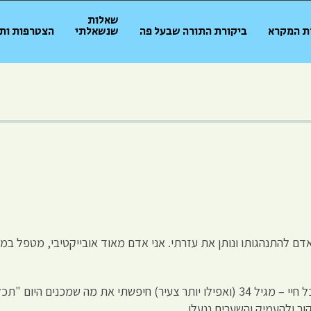
שאלות
ת המקרא
ביקורת התורה שבעל פה
שנשאלתי
הצטרפות ות
 להתנהגותו ונותן את עזרתי. אני אדם מאוד אובייקטיבי, מטפל במקצ
הובחנתי כאדם בעל "תפיסה מהירה" ו"בעל-אבחנה". כל חיי – מגיל 34 (ואפילו יותר צעיר) ח
ר ולהעמיק והשערים ננעלו.