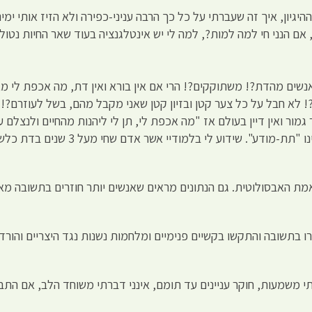
יגיון, איך זה שעברתי על כל כך הרבה עניני-כפירה ולא הזיז אותי י
בית שתענה לי – מה אני עושה פה 7080 שנה?, אם הנני חי למה למות?, למה לי יש אינטלגנציה בעוד 
 אנשים מהדת?! משתוקקים?! הרי אם אין בורא ואין דת, מה אכפת לי 
! לא חבל על כל צער קטן ובזיון קטן שאני מקבל מהם, בשל לעוזרם?! 
גמור ואין דיין בעולם אז "מה אכפת לי, תן לי ליהנות מהחיים ולנצלם
עליהם, פה ניכר שאתה נלחם עם אחד ויחיד הנ
מת האבסולוטית. גם הנתונים מראים שאנשים יותר חוזרים בתשובה מא
בתשובה והתקשו בקשיים פנימיים ומלחמות נשנות נגד היצריים והורד
תי משמעות, חוקר עניינים עד תומם, אינני דברתי משוחד הלב, אם הת