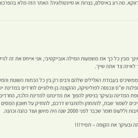
וקא. מה רע באיסלם, נצרות או סיינטולוגיה? האתר הזה מלא בהפרכו
נך מבין כל כך את משמעות המילה אובייקטיבי, אני אייחס את זה לגיל
 לאיזה צד אתה שייך.
משיכים בעבודת האלילים שלהם ורבים רק בין כל הכתות השונות והמשו
גת ש"ס ונכנסה לפוליטיקה, ההקצנה בן חילוניים לחרדים במדינת יש
פת המדינה ובעיקר בניסיון להפוך את מדינתנו למדינת הלכה, החרדים
יכים לשמור שבת, להתחתן ולהתגרש דרכם, להחזיק על חשבון המסים ש
ני 2000 שנה היה מיושן ועוד כהנה וכהנה.
תה ובעיקר את הקופה – תמיד!!!