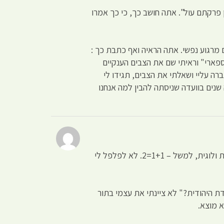
 פרקתם עול". אתה חושב כך, כי כך אמרו
 מרגוע נפשי. אתה הראיה ואף כתבת כך :
בישראל שמכונה " הספארי" וראיתי שם את הצבים הענקיים
פללים מנחה במניין! הסקרנות גברה עליי ושאלתי את הצבים, תגידו לי
 שנים בוועדה שניסתה להבין למה אנחנו
איך שהנכם הגבתם, מראה כמה כעס צבור בתוככם על החברה החרדית, אינני מחפש לריב, אלא תשובה לשאלה ושתהיה הגיונית ולוגית, למשל – 1+1=2. לא לפלפל לי
ת היהודית?" לא ציינתי את עצמי בתור
א מוצא.