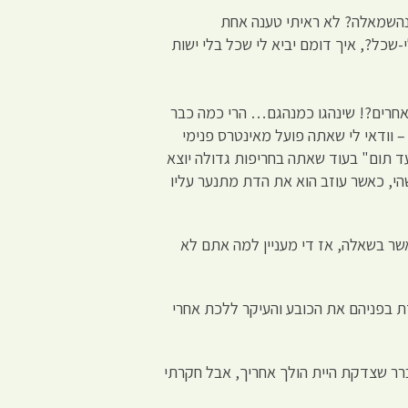
מינהשמאלה? לא ראיתי טענה אחת
שאר החיות נטולי-שכל?, איך דומם יביא לי שכל בלי ישות
מאחרים?! שינהגו כמנהגם… הרי כמה כבר
– וודאי לי שאתה פועל מאינטרס פנימי
 עד תום" בעוד שאתה בחריפות גדולה יוצא
קרא בפינו "תת-מודע". שידוע לי בלמודיי אשר אדם שחי מעל 3 שנים בדת כלשהי, כאשר עוזב הוא את הדת מתנער עליו
שר בשאלה, אז די מעניין למה אתם לא
ת בפניהם את הכובע והעיקר ללכת אחרי
ברר שצדקת היית הולך אחריך, אבל חקרתי