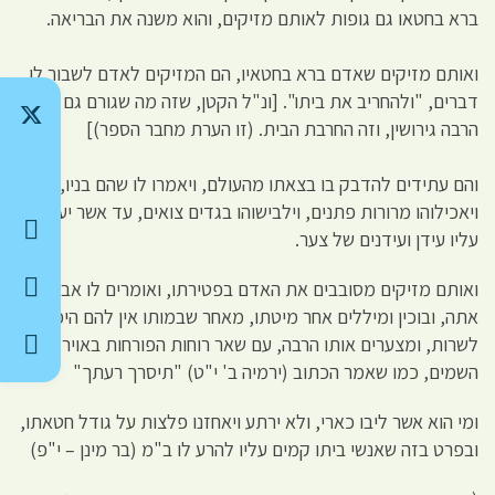
ברא בחטאו גם גופות לאותם מזיקים, והוא משנה את הבריאה.
ואותם מזיקים שאדם ברא בחטאיו, הם המזיקים לאדם לשבור לו
דברים, "ולהחריב את ביתו". [ונ"ל הקטן, שזה מה שגורם גם שיהיה
הרבה גירושין, וזה החרבת הבית. (זו הערת מחבר הספר)]
והם עתידים להדבק בו בצאתו מהעולם, ויאמרו לו שהם בניו,
ויאכילוהו מרורות פתנים, וילבישוהו בגדים צואים, עד אשר יעבור
עליו עידן ועידנים של צער.
ואותם מזיקים מסובבים את האדם בפטירתו, ואומרים לו אבינו
אתה, ובוכין ומיללים אחר מיטתו, מאחר שבמותו אין להם היכן
לשרות, ומצערים אותו הרבה, עם שאר רוחות הפורחות באויר
השמים, כמו שאמר הכתוב (ירמיה ב' י"ט) "תיסרך רעתך"
ומי הוא אשר ליבו כארי, ולא ירתע ויאחזנו פלצות על גודל חטאתו,
ובפרט בזה שאנשי ביתו קמים עליו להרע לו ב"מ (בר מינן – י"פ)