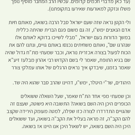
(עד כאן מדברי חכמים קדומים. עכשיו הרב המחבר מוסיף נופך
משלו ונזקק למאורעות שאירעו בתקופתנו).
ולי הקטן נראה שזה שעם ישראל סבל הרבה בשואה, מאותם חיות
אדם הנאצים ימש"ו, זה גם משום פגם הברית שהיתה כללית
במשך הדורות בעם ישראל, "מבלי לשייכו בדוקא לאותם אלו
שנהרגו שם", ואותם משחיתים נכנסו באותם גויים, ונתנו להם את
הכוח לפעול בצורה אכזרית נוראה, וכבר שמעתי מת"ח גדול שהיה
שם בגיא התופת, שאמר לי בשם הקדוש רבי אהרון מבלעז זיע"א
שאמר בזמנו, שיבדקו איך נראים הרגלים של אותו עמלקי צורר
היהודים, שר"י היטלר, ימש"ו, דהיינו שהרב סבר שהוא היה שד.
וכן שמעתי מפי אחד הת"ח שאמר, שעל השאלה ששואלים
הכופרים היכן היה השם בשואה? התשובה היא פשוטה, שעצם זה
שהגויים התדרדרו לצורה כזו שפלה, למטה מעומק הירידה שקצב
להם הקב"ה, זה מראה בעליל את הקב"ה בשואה, ועד ששואלים
היכן היה השם בשואה, יש לשאול היכן אנו היינו אז בשואה.