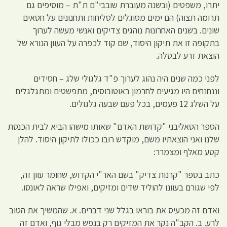
יתרו, משפטים (ובשנה מעוברת שובבי"ם ת"ת – מוסיפים גם
תרומה תצוה) הם ימים מסוגלים לסליחות ותחנונים על חטאים
שונים. בשנים האחרונות נוהגים צדיקים ואנשי מעשה לערוך
בתקופה זו את תיקון היסוד, שם קוד לכפרה על העוון הנורא של
הוצאת זרע לבטלה.
לפני כמה שנים היה נהוג לערוך פ"ד גלגולי שלג – חסידים
וננחנחים היו מגיעים לחרמון באוטובוסים, מתפשטים ומתגלגלים
על השלג 12 פעמים, בכל פעם שבעה גלגולים.
הספר הטאליבני "קדושת האדם" שאותו מישהו הביא לבית הכנסת
שלנו ואני הוצאתיו משם, מוקדש רובו ככולו לתיקון היסוד. להלן
קטע מאלף ומצמרר:
כתב בספר "קרנות צדיק" בשם האר"י הקדוש, שחומר עוון זה,
לפי שגורם בעוונו להוליד שדים ומזיקים, ואפילו שראה לאונסו.
ואדם זה מכעיס את בוראו בגלל שני דברים. א. שהמשיך את הטוב
לרע. ב. הקב"ה נקר את המזיקים רק בנפש מבלי גוף, ואדם זה