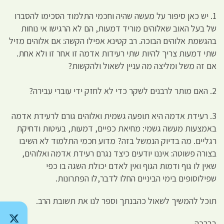
1. יש כאן סיפור על מעשה שהיה וחכמי התלמוד הסכימו להסברו
של בעל האוב שאלוהים מוריד דמעות, הם לא הרגישו אי נוחות
בהגשמת אלוהים הבוכה. רב קטינא אפילו הקשה: אם אלוהים מזיל
שתי דמעות צריך להיות שתי רעידות אדמה זו אחר זו ולא אחת.
אם זה משל ומליצה מה עניין לשאול ולהקשות?
2. האם מותר לרבנים לשקר כדי לא לחזק ידי עוברי עבירה?
3. רעידת אדמה היא תופעה גשמית ואלוהים גורם לרעידת אדמה
באמצעות מעשה גשמי: מחיאת כפיים, דמעות, בעיטות ודחיקת
רגליים. מה בדיוק הנמשל בזה? מדוע חכמי התלמוד לא השיבו
בצורה פשוטה: איננו יודעים כיצד נגרם רעידת אדמה ואלוהים,
שאין לו גוף ודמות הגוף ואין לאדם יכולת השגה בו כפי
שפילוסופים בימי הביניים החלו לדבר,לו הפתרונות.
תוכל להמשיך לשאול כהבנתך וספר לנו את תשובת הרב.
בברכה