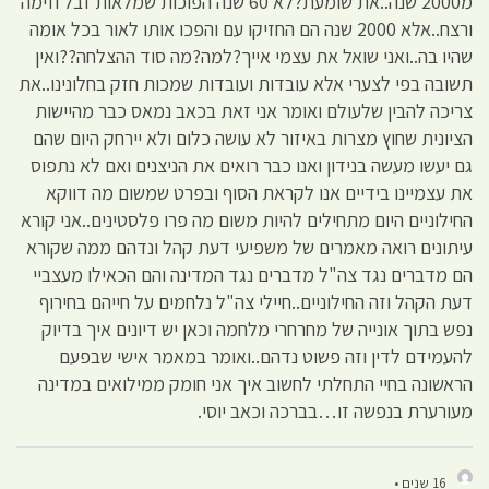
מ2000 שנה..את שומעת?לא 60 שנה הפוכות שמלאות זבל וזימה
ורצח..אלא 2000 שנה הם החזיקו עם והפכו אותו לאור בכל אומה
שהיו בה..ואני שואל את עצמי אייך?למה?מה סוד ההצלחה??ואין
תשובה בפי לצערי אלא עובדות ועובדות שמכות חזק בחלונינו..את
צריכה להבין שלעולם ואומר אני זאת בכאב נמאס כבר מהיישות
הציונית שחוץ מצרות באיזור לא עושה כלום ולא יירחק היום שהם
גם יעשו מעשה בנידון ואנו כבר רואים את הניצנים ואם לא נתפוס
את עצמיינו בידיים אנו לקראת הסוף ובפרט שמשום מה דווקא
החילוניים היום מתחילים להיות משום מה פרו פלסטינים..אני קורא
עיתונים רואה מאמרים של משפיעי דעת קהל ונדהם ממה שקורא
הם מדברים נגד צה"ל מדברים נגד המדינה והם הכאילו מעצביי
דעת הקהל וזה החילוניים..חיילי צה"ל נלחמים על חייהם בחירוף
נפש בתוך אונייה של מחרחרי מלחמה וכאן יש דיונים איך בדיוק
להעמידם לדין וזה פשוט נדהם..ואומר במאמר אישי שבפעם
הראשונה בחיי התחלתי לחשוב איך אני חומק ממילואים במדינה
מעורערת בנפשה זו…בברכה וכאב יוסי.
16 שנים •