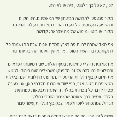
לכן, לא כל כך רלבנטי, היה או לא היה.
מקור פנטסטי לתחושת הביטחון של המאמינים,הינו הקיום
וההשפעה העצומים של העם היהודי בתולדות העולם. והוא גם
מקור ואו ביטוי ומימוש של מה שקראת: קדושה.
אני מאד שמחה להיות פה בארץ חמדת אבות שבה תתגשמנה כל
התקוות,כדברי השיר המוכר, אך אוסיף ואומר שהרבה יותר נוח
אידאולוגית היה לי כחילונית בסוף הגלות, שם דמיונותי הפראיים
והחילוניים נחו להם על זרי הדפנה,ומשהצליח העם היהודי לממש
את חלום קיבוץ הגלויות ההיסטורי ,תודעתי החילונית ישנה בלילות
ממש פחות רגוע. אגב, כפי שוודאי הבנת נולדתי כאן,ואני צעירה
מכדי לדבר על נוכחותי בגולה ,זו היתה התבטאות ספרותית
בלבד. אסיים בכך שאומר שהציבור החרדי בחלקו
הגדול,שמתכחש ליופי ולפאר שבקיבוץ הגלויות,ואשר סבור
שהרצל ובן גוריון הם הם מקבצי הגולה,הופכים בזאת לבני ברית