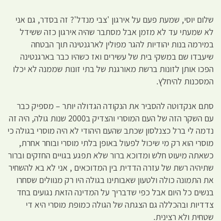
שלום יוסי, שמעת פעם על אירגון 'צבי מנדל'? זה בסדר, גם אני
לא שמעתי עד לא מזמן אבל מסתבר שהיה אירגון כזה ששידל
במירמה בנות יהודיות להגר מפולין לארגנטינה תוך הבטחה
שיעבדו שם במשקי בית של עשירים ואז כשהיו כבר בארגנטינה
הפכו אותן לזונות ברשת מאורגנת של בתי זונות שממנה לא יכלו
המסכנות להיחלץ.
סתם אנקדוטה להסביר את הנקודה הגדולה יותר – מספיק כבר
עם השקר הזה של העם המוסרי והצדיק ב2000 שנות גולה, היה זה
נדמה לי ברל כצנלסון שכתב שהעם היהודי לא היה מוסרי בגולה כי
מוסרי הוא רק מי שיכול לפעול באופן בלתי מוסרי ובוחר אחרת,
כשאתה מיעוט חלש ומדוכא ברור שלא תפגע בגויים החזקים וברור
שתיהיה רשת של עזרה הדדית בין המדוכאים , אני לא בא להשחיר
את התמונה כולה ולטעון שאבותינו בגולה היו רק מנוולים שסחרו
בנשים כל היום אבל כפי שדבריך על המדינה הזאת נגועים בחד
צדדיות ובהכללה גם הצגתה של הגולה כמופת מוסרי היא די
שטחית ולא רצינית.