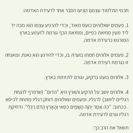
חכמי התלמוד עצמם הציעו הסבר אחר לרעידת האדמה:
1. פעמים שאלוהים כועס מאוד, וכדי להרגיע עצמו הוא מכה יד
ליד מעין מחיאת כפיים, ומחיאת הכף גורמת לזעזוע בארץ
המורגש כרעידת אדמה.
2. פעמים אלוהים חמתו בוערת בו, וכדי להירגע הוא נאנח. ומאנחה
זו נגרמת רעידת אדמה.
3. אלוהים בועט ברקיע, וגורם לתזוזות בארץ.
4. אלוהים יושב על הרקיע והארץ היא "הדום" (שרפרף להנחת
רגליים ליושב) לרגליו. ופעמים שאלוהים דוחק רגליו מתחת לכיסא
. ככתוב: "כֹּה אָמַר יְהֹוָה הַשָּׁמַיִם כִּסְאִי וְהָאָרֶץ הֲדֹם רַגְלָי". ודחיקת
רגליו גורם לרעידת אדמה.
תשאל את הרב כך: