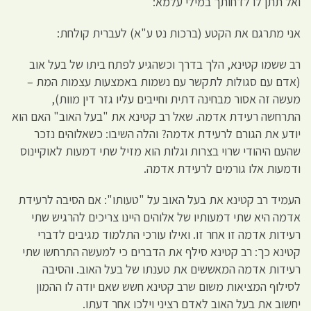
ואל תתן לו לדחותך במילי עלמא:
אני מתרגם את הקטע (ברכות נט ע"א) לעברית קולחת:
רב ששמו קטינא, הלך בדרך וכשהגיע לפתח ביתו של בעל אוב
(אדם עם סגולות לתקשר עם נשמות באמצעות עצמות המת –
מעשה זה אסור מבחינה דתית וחייבים עליו גזר דין מוות),
התרחשה רעידת אדמה. שאל רב קטינא את "בעל האוב" האם הוא
יודע את הגורם לרעידת אדמה? והלה השיבו: כשאלוהים נזכר
שהעם היהודי שרוי בצרות וגלות הוא מזיל שתי דמעות לאוקיינוס
ודמעות אלו גורמים לרעידת אדמה.
העמיד רב קטינא את בעל האוב על "טעותו": אם הסיבה לרעידת
אדמה היא שתי דמעותיו של אלוהים היינו צריכים להרגיש שתי
רעידות אדמה זו אחר זו. ואילו עורכי התלמוד מגיבים לדברי
קטינא כך: רב קטינא סילף את הדברים כי למעשה התרחשו שתי
רעידות אדמה המאששים את טענתו של בעל האוב. והסיבה
לסילוף המציאות משום שרב קטינא חשש שאם יודה לו ההמון
יחשוב את בעל האוב לאדם רציני וילכו אחר דעתו.