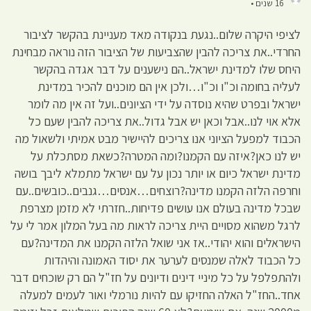
16 שנים •
לציפי היקרה שלום..נגעת בנקודה מאד מעניינת בהקשר לציבור
החרדי..את צריכה להבין שהצביעות של הציבור הזה נוראה מבחינת
היחס שלו למדינת ישראל..הם נישענים על דבר אגדה בהקשר
לעליה בחומה וכ"ו וכ"ו…ולכן אין הם מוכנים להכיר במדינת
ישראל ובפרט שהיא נוסדה על ידי הציונים..ועל זה אין מה לומר
אלא אוי לנו..אבל וכאן יש אבל גדול..את צריכה להבין שעם כל
הכבוד למפעל הציוני אנו צריכים להיישיר מבט אמיתי ולשאול מה
יש לנו כאן?איזה עם הקמנו?ומה המטרה?כשאת מסתכלת על
מדינת ישראל כיום או יותר נכון על עם ישראל מתמלא ליבך בושה
וחרפה הלזה הקמנו מדינה?רוצחים…אנסים…גנבים..כובשים..עם
שבכל מדינה בעולם אנו עושים פדיחות..חזרתי לא מזמן מצרפת
לרגל משהוא מסויים היית צריכה לראות מה בעל המלון אמר לי על
הישראלים והוא יהודי..אז אני שואל הלזה הקמנו את המדינה?עם
כל הכבוד לאלה שמנסים לערער את יסוד האמונה והיהדות
ולהתפלפל על כל מיניי דינים ודיונים על חז"ל הם רק שוכחים דבר
אחד..החז"ל האלה החזיקו עם להיות נורמלי ואור לעמים למעלה