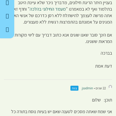
בעניין היתר הריגת חילונים, מדבריך ניכר שלא עיינת היטב
בתלמוד ואף לא במאמרנו "
מעמד החילוני בהלכה
" וחרף זאת
אתה מרשה לעצמך להישתלח ללא רסן כדרכם של אנשי האמונה
המגינים על אמונתם בהתפרצות רגשית ללא מעצורים.
אם הינך סובר שאנו שוגים אנא כתוב דבריך עם ליווי מקורות
המראות ששגינו.
בברכה
דעת אמת
22 שנים •
jsadmin
צוות
תוכן: שלום
אני שמח שאתה מסכים לטענה שאם יש בעיות נוסח בתורה כל