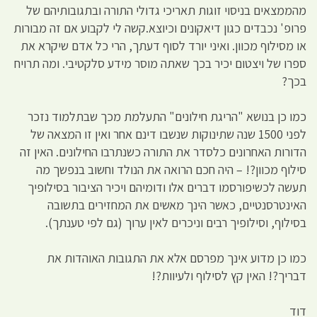
מהממצאים בניסוי זוגות תאריכי גדולי התורה ובתגובותיהם של
פרופ' נכבדים כגון דיאקונים וכיוצא.קשה לי לקבוע אם זה מבורות
או מסילוף מכוון. ואיני יורד לסוף דעתך, הרי כל אדם שיקרא את
ספרו של ויצטום יכיר בכך שאתה מוסר מידע סלקטיבי. ומה תרויח
בכך?
כמו כן בנושא "הריגת חילונים" התעלמת מכך שבתלמוד נזכר
לפני 1500 שנה שתינוקות שנשבו דינם אחר ואין זו המצאה של
הדורות האחרונים כלסדר את התורה כשנתרבו החילונים. האין זה
סילוף מכוון?! – היה חכם הרואה את הנולד וחשוב בנפשך מה
תעשה לכשיפורסמו דברים אלו ודומיהם ויכיר הציבור בסילופיך
האינטרסנטיים, כאשר הינך מאשים את המחזירים בתשובה
בסילוף, וסילופיך רבים וניכרים לאין ערוך (גם לפי טענתך).
כמו כן מדוע אינך מפרסם אלא את התגובות האוהדות את
דבריך?! האין קץ לסילוף ולעיוות?!
דוד