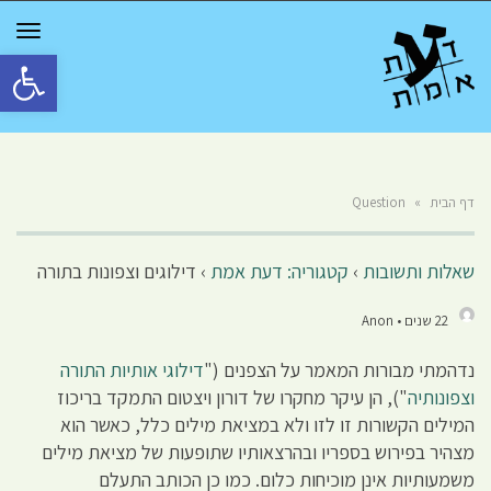
GGLE
TION
פתח סרגל 
דף הבית
»
Question
שאלות ותשובות
›
קטגוריה: דעת אמת
›
דילוגים וצפונות בתורה
22 שנים • Anon
נדהמתי מבורות המאמר על הצפנים ("
דילוגי אותיות התורה
וצפונותיה
"), הן עיקר מחקרו של דורון ויצטום התמקד בריכוז
המילים הקשורות זו לזו ולא במציאת מילים כלל, כאשר הוא
מצהיר בפירוש בספריו ובהרצאותיו שתופעות של מציאת מילים
משמעותיות אינן מוכיחות כלום. כמו כן הכותב התעלם