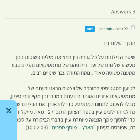
3 Answers
22 שנים •
jsadmin
צוות
תוכן: שלום דוד
שיטת הדילוגים על כל גווניה בין במציאת מילים פשוטות כגון
מעשהו של נויגרשל ועד דילוגיהם של מתמטיקאים נופלים בבור
מטענה פשוטה מאוד , נוסח התורה עבר שינויים רבים.
לטיעון הסטטיסטי המורכב של ויצטום הבאנו דעתם של
מתמטיקאים אחרים הסותרים דעתם כמו ברנדן מקיי וברי סימון,
מבלי להיכנס לתחום המתמטי. כדי להראותך את הבליהם של
מדלגי הדילוגים עיין בספר "הצופן התנכ"י 2" מאת מייקל דרוזנין.
כדי לחסוך ממך הוצאה מיותרת עיין בדברי הביקורת על ספר הזוי
זה, שפורסם בעיתון "
הארץ – מוסף ספרים
" (10.02.03)