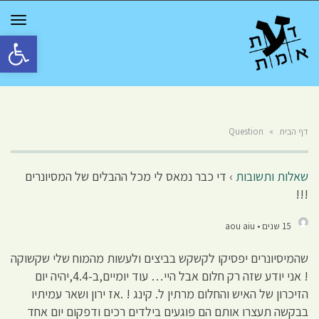
GGLE
TION
פתח סרגל 
דף הבית
»
Question
שאלות ותשובות
›
די כבר נמאס לי מכל ההבלים של המסיונרים
!!!
15 שנים • aou aiu
שהמיסיונרים יפסיקו לקשקש בביצים ולעשות מהמוח שלי שקשוקה
! אני יודע שזה רק חלום אבל היי… עוד יומיים,ב-4.4,יהיה יום
הזיכרון של האיש והחלום מרתין ל. קינג ! .אז ירון ושאר עמיתיו
בבקשה תעצרו אותם הם פוגעים בילדים רכים ודפקום יום אחד