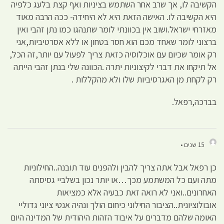
הקשיבה לו, אך שרב אחר השתמש בציניות ואף קצת בלעג כלפיה
היא הקשיבה לו. האישה הזאת היא לא היחידה- ככה הרבה מאוד
מאזרחי ישראל.ושוב אין בכוונתי לומר שתנהגו כמו נתן זהבי ואין
ברצוני לומר שאחד מכם הוא חסר בטחון או ללא אסרטיביות,אני
רק אומר שכיום עם אוכלוסיה כזאת צריך לפעול עם יותר,זה הכל,
אל תיקחו את דברי לקיצוניות יתרה .הכוונה שלי בנתן זהבי הייתה
רק לקחת מן האגרסיביות שלו ולא מהקללות .
בברכה,רפאל.
15 שנים •
כן רפאל אבל אתה צריך להבין ולהפנים עוד תובנה..החילוניות
מתה ועם כל המשתמע מכך…או יותר נכון בשלביי גסיסתה
האחרונים..ואני לא רואה זאת כבעיה אלא כמציאות
אובולוציונית..הציבור החילוני כיחום הולך ונהיה אנטי ציוני גדוליי
האומה שלהם מדברים על איבוד הזהות היהודית של המדינה היום