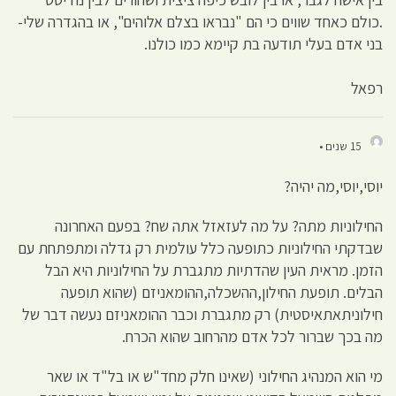
.כולם כאחד שווים כי הם "נבראו בצלם אלוהים", או בהגדרה שלי-
בני אדם בעלי תודעה בת קיימא כמו כולנו.
רפאל
15 שנים •
יוסי,יוסי,מה יהיה?
החילוניות מתה? על מה לעזאזל אתה שח? בפעם האחרונה
שבדקתי החילוניות כתופעה כלל עולמית רק גדלה ומתפתחת עם
הזמן. מראית העין שהדתיות מתגברת על החילוניות היא הבל
הבלים. תופעת החילון,ההשכלה,ההומאניזם (שהוא תופעה
חילוניתאתאיסטית) רק מתגברת וכבר ההומאניזם נעשה דבר של
מה בכך שברור לכל אדם מהרחוב שהוא הכרח.
מי הוא המנהיג החילוני (שאינו חלק מחד"ש או בל"ד או שאר