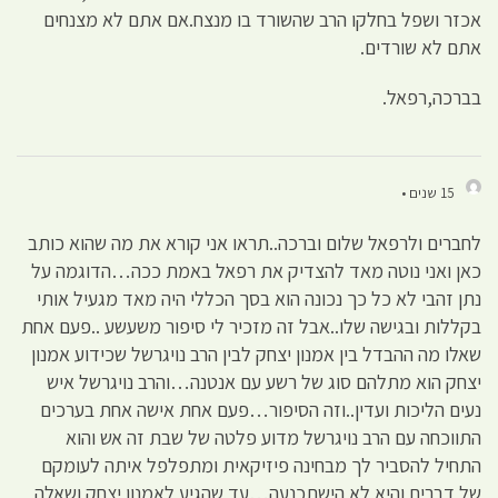
אכזר ושפל בחלקו הרב שהשורד בו מנצח.אם אתם לא מצנחים
אתם לא שורדים.
בברכה,רפאל.
15 שנים •
לחברים ולרפאל שלום וברכה..תראו אני קורא את מה שהוא כותב
כאן ואני נוטה מאד להצדיק את רפאל באמת ככה…הדוגמה על
נתן זהבי לא כל כך נכונה הוא בסך הכללי היה מאד מגעיל אותי
בקללות ובגישה שלו..אבל זה מזכיר לי סיפור משעשע ..פעם אחת
שאלו מה ההבדל בין אמנון יצחק לבין הרב נויגרשל שכידוע אמנון
יצחק הוא מתלהם סוג של רשע עם אנטנה…והרב נויגרשל איש
נעים הליכות ועדין..וזה הסיפור…פעם אחת אישה אחת בערכים
התווכחה עם הרב נויגרשל מדוע פלטה של שבת זה אש והוא
התחיל להסביר לך מבחינה פיזיקאית ומתפלפל איתה לעומקם
של דברים והיא לא הישתכנעה…עד שהגיע לאמנון יצחק ושאלה