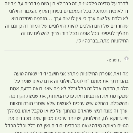
לדבר על מדינה פלסטינית זה כבר לא הין היום מדברים על מדינה
דו לאומית תסתכל בכל המאמרים בעיתון הארץ..הציבור החילוני
לא נלחם על שום ערך כי אין לו שום ערך …הנחמה היחידה היא
שהחרדים של היום הולכים להיות החילוניים של המחר זה כן וגם זה
תהליך לגיטימי בכל אומה ובכל דור וצריך להשלים עם זה
החילוניות מתה..בברכה יוסי.
15 שנים •
מה זאת אומרת החילוניות מתה? אני חושב ידידי שאתה טועה
בהגדרתך את אותם "חילונים".חילוני זה אדם שאינו שומר על
הלכות הדתת אבל זה כלל וכלל לא מה שאני רואה בדעת אמת
שמקדמת את ההומניות ואת ערכי הנאורות, את שגשוג הקידמה
וההשכלה. בהחלט שיש ערכים לאנשים שלא שומרי תורה ומצוות
.ערך זה מונח רגשי שהאדם מתחנך על פיו או מקבל אותו במהלך
חייו.דווקא לנו, החילונים, יש יותר ערכים מכיוון שאנו מכבדים את
הגויים באותה מידה שאנו מכבדים יהודים.ואין לנו כלל וכלל הבדל
בין אישה לגבר, או בין לובש כיפה ציצית ושחורים לבין נודיסט