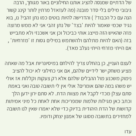
של הדתיים שמנסה להציג אותנו החילוניים באור מגוחך, הרבה
גיבובי מילים בלי סדר מובנה (מה לעזאזל מרתין לותר קינג קשור
הנה עם כל הכבוד? ) והדרישה להיות בוטים כמו נתן זהבי? נו, בוא
נגיד שכמי שאמור להיות 'בצד' של נתן זהבי אני לא ממש מרוצה
מזה שהאיש הזה מייצג אותי כביכול וכן אני אשכנזי ולא מתבייש
בזה (האם להיות מתלהם ולהשתמש במילים גסות זו 'מזרחיות' ,
אם הייתי מזרחי הייתי נעלב מאד).
לעצם העניין, כן בהחלט צריך להילחם במיסיונריות אבל מה שאתה
מציע משחק ישר לידיים שלהם, אם אני כחילוני לא יכול להציב
נימוק משכנע מול ההבלים שלהם אלא רק צעקות וקללות אז אולי
יש משהו במה שהם אומרים? אולי אין לי תשובה טובה ואני באמת
סתם עצלן מכדי לקבל את מצוות הדת. לא סתם ירון ידען הלך
וכתב כאן מגילות שלמות שמפריכות אחת לאחת כל מיני אמיתות
קדושות של הדת היהודית בדיוק כדי שלא יאמרו שאין לנו תשובה
למחזירים בתשובה מסוגו של אמנון יצחק ודומיו.
עדו