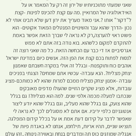
שאני שמעתי מתוכניותיוו של ירון זה רק על המאמר או על
האידאולוגיה של המרואיין .מה עם קצת להכינס לפינות -קצת
ל"דקור" אותו ?.אני מאוד מעריך את ירון דען שלא תבינו אותי לא
נכון -הדרך שהוא עבר והשינויים המנטלים המאוד אקוטים- הוא
פשוט ראוי להערצה,רק לא נראה לי שברך הזאת אפשר באמת
להתקדם למקום כלשהוא. בוא נודה בזה אתם לא ממש
אגרסיביים אז די כבר עם הכחשה הזאת. כל מה שאני רוצה זה
לנסות לפתוח בכם קצת את הפן הזה. אנשים כיום במדינת ישראל
אוהבים כוח ותוקפנות- ובגלל זה אולי במקרה חשבתם שאמנון
יצחק מצליח?. הנא עובדה- עכשיו אתם שמחים? הצגתי בפניכים
עובדה -אמנון יצחק מצליח ממכם למרות שהוא לא כמותכם-מציג
עובדות, אלא מציג שקרים הזויים שהעולו מדפים מאובקים
שנכתבו למעלה מכמה אלפי שנים. למה הוא מצליח?! גם בגלל
שהוא צועק, גם בגלל שהוא מעליב, וגם בגלל שהוא יודע ליצור
אנטוגניזם כלפי יריביו. אם אתם לא מסוגלים לכך לא נראה לי
שאפשר לדבר על קידום דעת אמת או על בכלל קידום המפלגה.
תוציאו שניים, תהיו אריות, תילחמו, אנחנו לא באגדת פיות של
אנגליה שמוזגים כוס תה ומדברים בנחת ובאווירה נינוחה ,זהו עולם