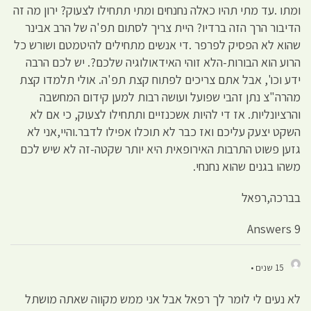
ומתו .עד מתי תהיו כאלה נחנחים ומתי תתחילו לצעוק? ירון מה זה
הדיבור הרך הזה ברדיו? היית צריך לסתום תפ'ה של הרב אבינר
שהוא לא הפסיק לפרפר .די אנשים מתחילים להיטמטם ושורש כל
הרוע הוא הבורות-הלא זוהי האידאולוגיה שלכם?. יש לכם הרבה
ידע וכו', אבל אתם צריכים לפתוח קצת תפ'ה. אולי תלמדו קצת
מהרה"צ נתן זהבי שפועל ועושה רבות למען קידום המחשבה
והרציונליות. אז די להיות אשכנזיים ותתחילו לצעוק, כי אם לא
השקט יצעק עליכם ואז כבר לא תוכלו אפילו לדבר.והיי,אני לא
גזען פשוט התרבות האירופאית היא יותר שקטה-זה לא שיש לכם
משהו בגנים שהוא נחנחי.
בברכה,רפאל
9 Answers
15 שנים •
לא נעים לי לומר לך רפאל אבל אני ממש מקווה שאתה מושתל