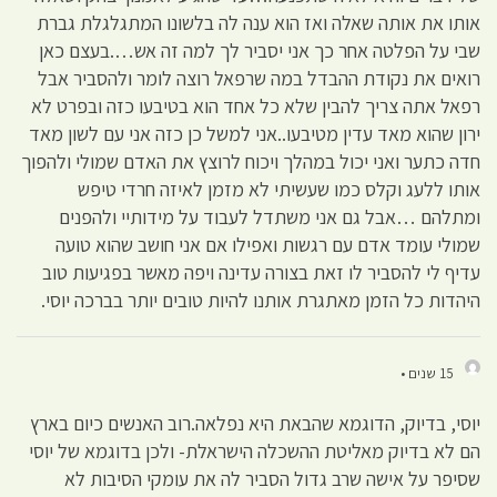
אותו את אותה שאלה ואז הוא ענה לה בלשונו המתגלגלת גברת
שבי על הפלטה אחר כך אני יסביר לך למה זה אש….בעצם כאן
רואים את נקודת ההבדל במה שרפאל רוצה לומר ולהסביר אבל
רפאל אתה צריך להבין שלא כל אחד הוא בטיבעו כזה ובפרט לא
ירון שהוא מאד עדין מטיבעו..אני למשל כן כזה אני עם לשון מאד
חדה כתער ואני יכול במהלך ויכוח לרוצץ את האדם שמולי ולהפוך
אותו ללעג וקלס כמו שעשיתי לא מזמן לאיזה חרדי טיפש
ומתלהם …אבל גם אני משתדל לעבוד על מידותיי ולהפנים
שמולי עומד אדם עם רגשות ואפילו אם אני חושב שהוא טועה
עדיף לי להסביר לו זאת בצורה עדינה ויפה מאשר בפגיעות טוב
היהדות כל הזמן מאתגרת אותנו להיות טובים יותר בברכה יוסי.
15 שנים •
יוסי, בדיוק, הדוגמא שהבאת היא נפלאה.רוב האנשים כיום בארץ
הם לא בדיוק מאליטת ההשכלה הישראלת- ולכן בדוגמא של יוסי
שסיפר על אישה שרב גדול הסביר לה את עומקי הסיבות לא