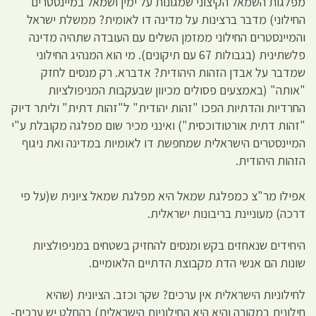
מפלגות השמאל הקיצוני שמגונות על ימין ושמאל במיינסטרים
החילוני) מדבר ברצינות על מדינה דו לאומית? ממשלת ישראל
והמיינסטרים החילוני ממזמן השלים עם העובדה שתהיה מדינה
פלשתינית (בגבולות 67 עם תיקונים). מי הוא המנהיג החילוני
שמדבר על אבדן הזהות היהודית? אדברא. רק מנסים לחזק
"אותה" (באמצעים פסולים מכיוון שבעקבות המניפולציות
החרדיות והדתיות הפכו "זהות יהודית" ל"זהות דתית" וליתר דיוק
"זהות דתית אורטודוכסית") ואינני מכיר שום מפלגה מקובלת ע"י
המיינסטרים הישראלית שמחפשת דו לאומיות במדינה ואת ניגוף
הזהות היהודית.
אפילו מר"צ כמפלגת שמאל היא מפלגת שמאל ציונית ש(על פי
דרכה) מעוניינת בריבונות ישראלית.
היחידים שנאחזים בקש ומנסים להחזיק בשטחים במניפולציות
שונות הם אנשי הדת מקבוצת הדתיים הלאומיים.
לחילוניות הישראלית אין ערכים? שקר וכזב. הציונית (שהיא
חילונית במקורה והיא היא החילוניות הישראלית) בהחלט יש ערכים-