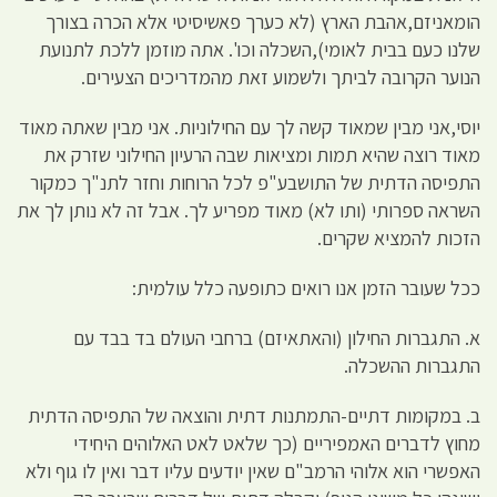
הומאניזם,אהבת הארץ (לא כערך פאשיסיטי אלא הכרה בצורך
שלנו כעם בבית לאומי),השכלה וכו'. אתה מוזמן ללכת לתנועת
הנוער הקרובה לביתך ולשמוע זאת מהמדריכים הצעירים.
יוסי,אני מבין שמאוד קשה לך עם החילוניות. אני מבין שאתה מאוד
מאוד רוצה שהיא תמות ומציאות שבה הרעיון החילוני שזרק את
התפיסה הדתית של התושבע"פ לכל הרוחות וחזר לתנ"ך כמקור
השראה ספרותי (ותו לא) מאוד מפריע לך. אבל זה לא נותן לך את
הזכות להמציא שקרים.
ככל שעובר הזמן אנו רואים כתופעה כלל עולמית:
א. התגברות החילון (והאתאיזם) ברחבי העולם בד בבד עם
התגברות ההשכלה.
ב. במקומות דתיים-התמתנות דתית והוצאה של התפיסה הדתית
מחוץ לדברים האמפיריים (כך שלאט לאט האלוהים היחידי
האפשרי הוא אלוהי הרמב"ם שאין יודעים עליו דבר ואין לו גוף ולא