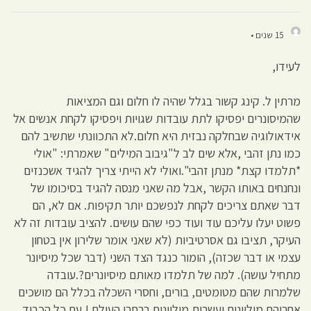
15 שנים •
לעידו,
מרתין ל. קינג קשור בגלל שהיה לו חלום וגם המציאות
שהמיסונרים יפסיקו לתת עובדות שגויות ויפסיקו לקחת אנשים אל
אידאולוגיה שבחלקה נבזית היא חלום.לא התכוונתי שתשיב להם
כמו נתן זהבי ,אלא שים לב ל"גיבוב המילים" שאמרתי: "אולי
*תלמדו קצת* מנתן זהבי".ואולי לא הייתי צריך להגיד אשכנזים
ונחנחים באותו הקשר ,אבל מה שאני מנסה להגיד בסיכומו של
דבר שאתם צריכים לקחת לנפשכם יותר תקיפות. אם לא, הם
פשוט יעלו עליכם עוד ועוד כפי שהם עושים. להציב עובדות זה לא
העיקר, תציבו גם אסרטיביות (לא שאני אומר שלירון אין בטחון
עצמי או דבר שכזה), הומור כנגד הצד השני (דבר שכל מיסיונר
מתחיל עושה). למה של תלמדו מאותם מיסיונרים?.עובדה
שלמרות שהם מטומטים, בורים, וחסרי השכלה בכלל הם מושכים
אחריהם מיליונים ועשרות מיליונים ברחבי העולם !.עם כל הכבוד