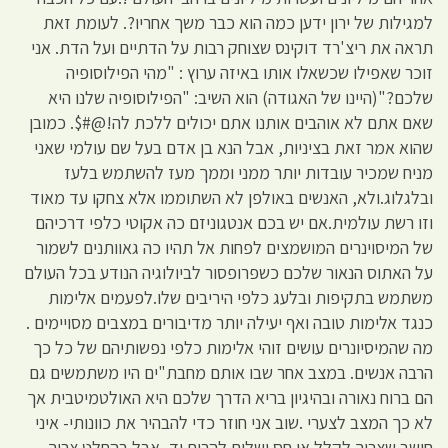
למגילות של ירון ידען כמה הוא כבר משך אחריו?. לעומת זאת
תראה את ריצ'רד דוקינס שצוחק רבות על הדתיים ועל הדת. אני
זוכר שאפילו שכשאלו אותו באיזה ערוץ : "מהי הפילוסופיה
שלכם?"(היינו של האגודה) הוא השיב: "הפילוסופיה שלנו היא
שאם אתם לא אוהבים אותנו אתם יכולים ללכת לה!@#$. כמובן
שהוא אמר זאת בציניות, אבל הנא בן אדם בעל שם עולמי שאני
מניח שמכיר עובדות יותר ממני וממך מעז להשתמש בלעז
ובלגלוג.ולא, האנשים באולפן לא השתוממו אלא צחקו עד מאוד
וזו רשת עולמית.אם יש בכם אנטגוניזם כה אקוטי כלפי דרכיהם
של המיסוינרים המושמצים לפחות אל תהיו כה גאוותנים לשמור
על האתוס הנאור שלכם כשפרופסור לביולוגיה הנודע בכל העולם
משתמש בתקיפות ובלעג כלפי היריבים שלו.לפעמים אלימות
כנגד אלימות טובה ואף יעילה יותר מדיבורים במצבים מסויימים .
מה שהמיסיונרים עושים זוהי אלימות כלפי נפשותיהם של כל כך
הרבה אנשים. במצב אחר שבו אותם מחבת"ים היו משתמשים גם
הם ברוח נאורה ובהיגיון בריא הדרך שלכם היא האולטמיטבית אך
לא כך המצב לצערי .שוב אני חוזר כדי להבהיר את כוונותי- איני
חושב שצריך לקלל או חס ושלום להרים יד, אבל בהחלט צריך