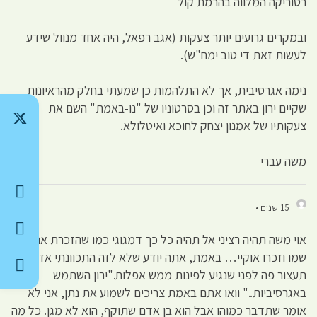
רטוריקה המלווה בהרמת קול
ובמקרים גרועים יותר צעקות (אגב רפאל, היה אחד מנוול שידע
לעשות זאת די טוב ימח"ש).
נימה אגרסיבית, אך לא התלהמות כן שמעתי בחלק מהראיונות
שקיים ירון באתר זה וכן בסרטוניו של "נו-באמת" השם את
צעקותיו של אמנון יצחק לחוכא ואיטלולא.
משה עברי
15 שנים •
אוי משה תהיה רציני אל תהיה כל כך דמגוגי כמו שהזכרת את ימח
שמו וזכרו אוקיי… באמת, אתה יודע שלא לזה התכוונתי אז
תעצור פה לפני שנגיע לפינות ממש אפלות."ירון השתמש
באגרסיביות.." וואו אתם באמת צריכים לשמוע את נתן, אני לא
אומר שתדבר כמוהו אבל הוא בן אדם שתוקף, הוא לא מגן. כל מה