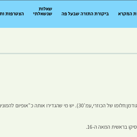
שאלות
ת המקרא
ביקורת התורה שבעל פה
שנשאלתי
הצטרפות ות
הדת היא קונספירציה!-היא המצאה של שליטים.(מיכה גודמן:חלומו של הכוזרי,עמ'30
ו בראשית המאה ה-16.