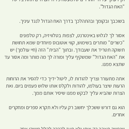
"האח הגדול".
בשוכבך ובקומך ובהתהלכך בדרך האח הגדול לנגד עיניך.
אסור לך לגלוש באינטרנט, לצפות בטלוויזיה, רק טלפונים
"כשרים" מותרים בשימוש, קווי אוטובוס מיוחדים שמא תחושת
תשוקה תטריד את שעבודך. ובתוך "הבית" הזה (חיי עולמך) יש
את "האח הגדול" שמשקיף עליך ומורה לך מה מותר ומה אסור עד
שתצא ממנו.
אתה מתעורר וצריך להודות לו, ליטול ידיך כדי להסיר את הרוחות
הרעות שיצר בעולמו, להודות ולקלס אותו שלוש פעמים ביום. ואת
הצרות שהביא עליך לבקש ממנו שיסיר אותם ממך.
הוא גם דורש ששכלך יחשוב רק עליו ולא תקרא ספרים ומחקרים
אחרים.
שנפשך תאהב רק אותו ולא תעז להרהר להלל מישהו אחר.