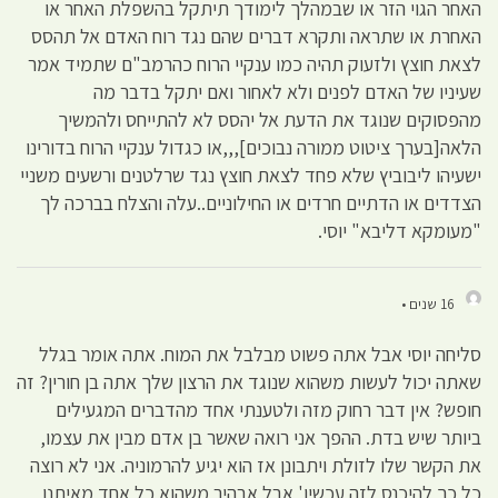
האחר הגוי הזר או שבמהלך לימודך תיתקל בהשפלת האחר או
האחרת או שתראה ותקרא דברים שהם נגד רוח האדם אל תהסס
לצאת חוצץ ולזעוק תהיה כמו ענקיי הרוח כהרמב"ם שתמיד אמר
שעיניו של האדם לפנים ולא לאחור ואם יתקל בדבר מה
מהפסוקים שנוגד את הדעת אל יהסס לא להתייחס ולהמשיך
הלאה[בערך ציטוט ממורה נבוכים],,,או כגדול ענקיי הרוח בדורינו
ישעיהו ליבוביץ שלא פחד לצאת חוצץ נגד שרלטנים ורשעים משניי
הצדדים או הדתיים חרדים או החילוניים..עלה והצלח בברכה לך
"מעומקא דליבא" יוסי.
16 שנים •
סליחה יוסי אבל אתה פשוט מבלבל את המוח. אתה אומר בגלל
שאתה יכול לעשות משהוא שנוגד את הרצון שלך אתה בן חורין? זה
חופש? אין דבר רחוק מזה ולטענתי אחד מהדברים המגעילים
ביותר שיש בדת. ההפך אני רואה שאשר בן אדם מבין את עצמו,
את הקשר שלו לזולת ויתבונן אז הוא יגיע להרמוניה. אני לא רוצה
כל כך להיכנס לזה עכשיו' אבל אבהיר משהוא כל אחד מאיתנו