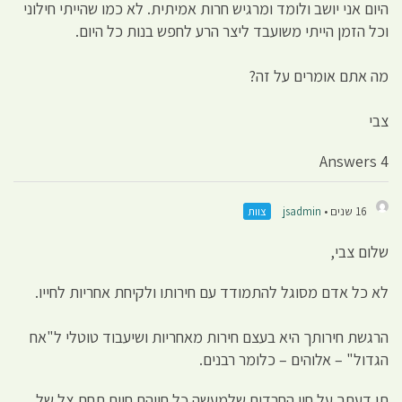
היום אני יושב ולומד ומרגיש חרות אמיתית. לא כמו שהייתי חילוני
וכל הזמן הייתי משועבד ליצר הרע לחפש בנות כל היום.
מה אתם אומרים על זה?
צבי
4 Answers
16 שנים •
jsadmin
צוות
שלום צבי,
לא כל אדם מסוגל להתמודד עם חירותו ולקיחת אחריות לחייו.
הרגשת חירותך היא בעצם חירות מאחריות ושיעבוד טוטלי ל"אח
הגדול" – אלוהים – כלומר רבנים.
תן דעתך על חיי החרדים שלמעשה כל חייהם חיים תחת צל של