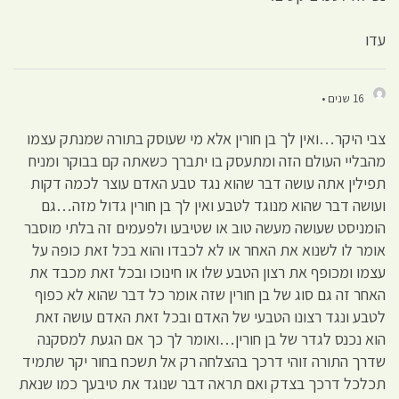
עדו
16 שנים •
צבי היקר…ואין לך בן חורין אלא מי שעוסק בתורה שמנתק עצמו
מהבליי העולם הזה ומתעסק בו יתברך כשאתה קם בבוקר ומניח
תפילין אתה עושה דבר שהוא נגד טבע האדם עוצר לכמה דקות
ועושה דבר שהוא מנוגד לטבע ואין לך בן חורין גדול מזה…גם
הומניסט שעושה מעשה טוב או שטיבעו ולפעמים זה בלתי מוסבר
אומר לו לשנוא את האחר או לא לכבדו והוא בכל זאת כופה על
עצמו ומכופף את רצון הטבע שלו או חינוכו ובכל זאת מכבד את
האחר זה גם סוג של בן חורין שזה אומר כל דבר שהוא לא כפוף
לטבע ונגד רצונו הטבעי של האדם ובכל זאת האדם עושה זאת
הוא נכנס לגדר של בן חורין…ואומר לך כך אם הגעת למסקנה
שדרך התורה זוהי דרכך בהצלחה רק אל תשכח בחור יקר שתמיד
תכלכל דרכך בצדק ואם תראה דבר שנוגד את טיבעך כמו שנאת