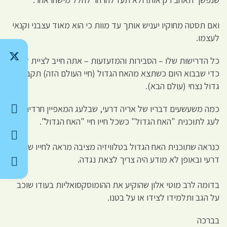
ואם תסטה מחוקיו יעניש אותך עד מוות כי הוא מאוד עצבני וקנאי
לעצמו.
כל הדרישות שלו – הסבירות והמזעזעות – אתה חייב לציית להם
כדי שבבוא היום כשתצא מהאח הגדול (חיי העולם הזה) תקבל אח
גדול נצחי (עולם הבא).
כמה משעשעים דבריו של אריה דרעי, שבלעג המאפיין חרדים,
לעג לתוכנית "האח הגדול" כשכל חייו חיי "האח הגדול".
כנראה שתוכנית האח הגדול בטלוויזיה מציבה מראה לחייו של
דרעי ובאופן לא מודע היה צריך לצאת נגדה.
בדומה לרב מוטי אלון שהוקיע את ההומוסקסואליות בעודו שוכב
על הגב ותלמידו לצידו או על בטנו.
בברכה