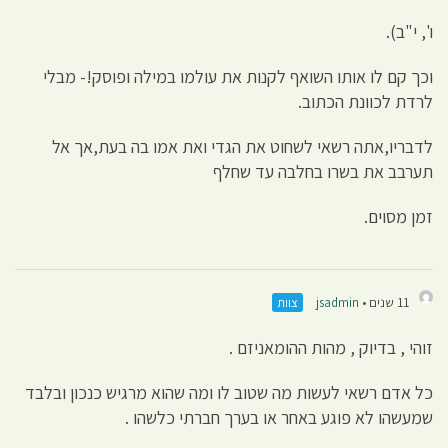
ו', י"ב).
וכך קם לו אותו השואף לקנות את עולמו במילה ופוסק!- מבלי
לרדת לכוונת הכתוב.
לדבריו,אתה רשאי לשחוט את הגדי ואת אמו בה בעת,אך אל
תערבב את בשרו בחלבה עד שחלף
זמן מסוים.
11 שנים •
jsadmin
צוות
זוהי , בדיוק , מהות ההומאניזם .
כל אדם רשאי לעשות מה שטוב לו ומה שהוא מרגיש כנכון ובלבד
שמעשהו לא פוגע באחר או בערך חברתי כלשהו .