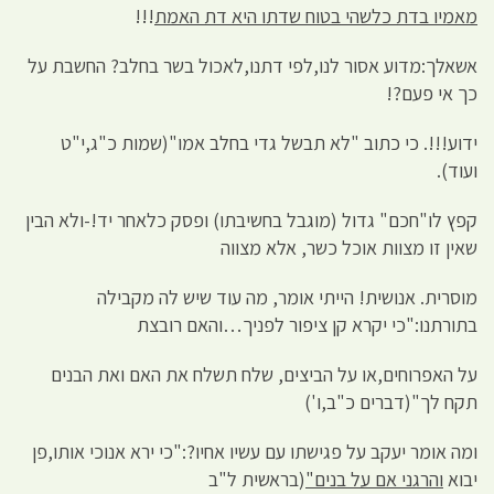
מאמיו בדת כלשהי בטוח שדתו היא דת האמת
!!!
אשאלך:מדוע אסור לנו,לפי דתנו,לאכול בשר בחלב? החשבת על
כך אי פעם?!
ידוע!!!. כי כתוב "לא תבשל גדי בחלב אמו"(שמות כ"ג,י"ט
ועוד).
קפץ לו"חכם" גדול (מוגבל בחשיבתו) ופסק כלאחר יד!-ולא הבין
שאין זו מצוות אוכל כשר, אלא מצווה
מוסרית. אנושית! הייתי אומר, מה עוד שיש לה מקבילה
בתורתנו:"כי יקרא קן ציפור לפניך…והאם רובצת
על האפרוחים,או על הביצים, שלח תשלח את האם ואת הבנים
תקח לך"(דברים כ"ב,ו')
ומה אומר יעקב על פגישתו עם עשיו אחיו?:"כי ירא אנוכי אותו,פן
יבוא
והרגני אם על בנים"
(בראשית ל"ב