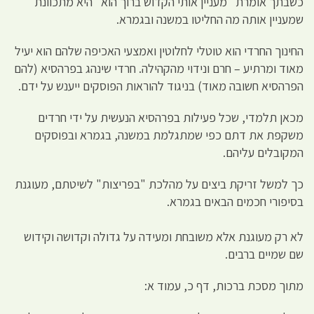
כשבתך אומרת "מעניין אותי הקדוש ברוך הוא" היא מתכוונת
שמעניין אותה מה החליטו במשנה ובגמרא.
החינוך החרדי הוא טוטלי לחלוטין ואמצעי האכיפה שלהם הוא יעיל
מאוד ומרתיע – חרם ונידוי מהקהילה. חרדי שינהג בפרהסיא (להם
הפרהסיא חשובה מאוד) בניגוד להוראות הפוסקים ייענש על ידם.
מכאן תלמדי, שכל פעילות בפרהסיא הנעשית על ידי חרדים
משקפת את דתם כפי שמתגלמת במשנה, בגמרא ובפוסקים
המקובלים עליהם.
כך למשל זריקת ביצים על מהלכת "בפריצות" לשיטתם, מעוגנת
בסיפורי חכמים הבאים בגמרא.
לא רק מעוגנת אלא משובחת ומעידה על גדולה וקדושה וקידוש
שם שמיים ברבים.
מתוך מסכת ברכות, דף כ, עמוד א: