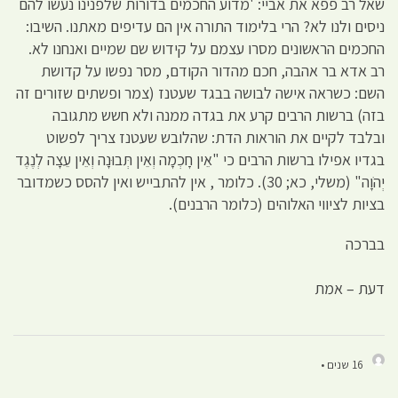
שאל רב פפא את אביי: 'מדוע החכמים בדורות שלפנינו נעשו להם
ניסים ולנו לא? הרי בלימוד התורה אין הם עדיפים מאתנו. השיבו:
החכמים הראשונים מסרו עצמם על קידוש שם שמיים ואנחנו לא.
רב אדא בר אהבה, חכם מהדור הקודם, מסר נפשו על קדושת
השם: כשראה אישה לבושה בבגד שעטנז (צמר ופשתים שזורים זה
בזה) ברשות הרבים קרע את בגדה ממנה ולא חשש מתגובה
ובלבד לקיים את הוראות הדת: שהלובש שעטנז צריך לפשוט
בגדיו אפילו ברשות הרבים כי "אֵין חָכְמָה וְאֵין תְּבוּנָה וְאֵין עֵצָה לְנֶגֶד
יְהֹוָה" (משלי, כא; 30). כלומר , אין להתבייש ואין להסס כשמדובר
בציות לציווי האלוהים (כלומר הרבנים).
בברכה
דעת – אמת
16 שנים •