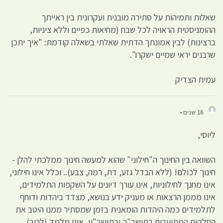
שאלות ותמיהות על סתירה מובנית ועקרונית בין ראייתך
ההומניסטית הראויה לכל שבח (מחיאות כפיים וללא ציניות,
ברצינות) לבין אמונתך הדתית שאלתי בשאלה קודמת: "איך יתכן
שרבנים יראי שמיים ישקרו".
עמית הצדיק
16 שנים •
ליוסי,
השוואה בין החינוך ה"חילוני" שהוא למעשה חינוך ממלכתי להלן -
חינוך לכולם! (ללא הבדל גזע, דת, רמה, צבע).. וכלל אינו חילוני,
אינו מחנך לחילוניות, אינו עורך דיונים על השקפות התלמידים,
אינו מממן הרצאות או מעניק ידע בנושא, מצדד ביהדות ודוחף
לתלמידים כמה היהדות הומאנית בזמן שמסתיר ממנו היטב את
החלקים המתועבים בתושב"כ ובתושב"ע, אינו מלמד (לרוב)