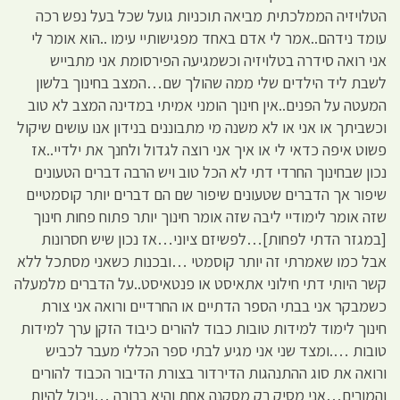
הטלויזיה הממלכתית מביאה תוכניות גועל שכל בעל נפש רכה
עומד נידהם..אמר לי אדם באחד מפגישותיי עימו ..הוא אומר לי
אני רואה סידרה בטלויזיה וכשמגיעה הפירסומת אני מתבייש
לשבת ליד הילדים שלי ממה שהולך שם…המצב בחינוך בלשון
המעטה על הפנים..אין חינוך הומני אמיתי במדינה המצב לא טוב
וכשביתך או אני או לא משנה מי מתבוננים בנידון אנו עושים שיקול
פשוט איפה כדאי לי או איך אני רוצה לגדול ולחנך את ילדיי..אז
נכון שבחינוך החרדי דתי לא הכל טוב ויש הרבה דברים הטעונים
שיפור אך הדברים שטעונים שיפור שם הם דברים יותר קוסמטיים
שזה אומר לימודיי ליבה שזה אומר חינוך יותר פתוח פחות חינוך
[במגזר הדתי לפחות]…לפשיזם ציוני…אז נכון שיש חסרונות
אבל כמו שאמרתי זה יותר קוסמטי …ובכנות כשאני מסתכל ללא
קשר היותי דתי חילוני אתאיסט או פנטאיסט..על הדברים מלמעלה
כשמבקר אני בבתי הספר הדתיים או החרדיים ורואה אני צורת
חינוך לימוד למידות טובות כבוד להורים כיבוד הזקן ערך למידות
טובות ….ומצד שני אני מגיע לבתי ספר הכללי מעבר לכביש
ורואה את סוג ההתנהגות הדירדור בצורת הדיבור הכבוד להורים
והמורים…אני מסיק רק מסקנה אחת והיא ברורה …ויכול להיות