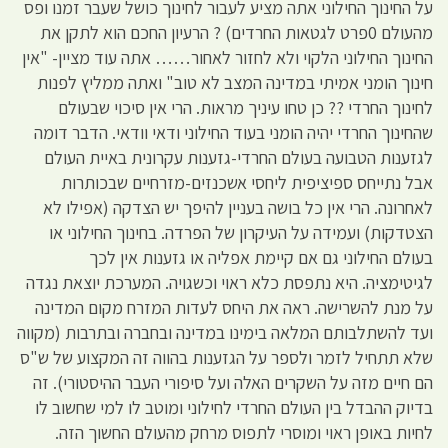
על החינוך החילוני אתה מציע לעבור לחינוך כושל שעבר זמנו ופס
מהעולם 0פרט לגטאות החרדים) ? הרעיון החכם הוא לתקן את
החינוך החילוני הלקוי ולא לחזור לאחור…… אתה עוד מציין- "אין
חינוך הומני אמיתי במדינה המצב לא טוב" ואתה ממליץ לפנות
לחינוך החרדי ?? כן טחו עיניך מראות. הרי אין סיכוי שבעולם
שהחינוך החרדי יהיה הומני בעוד החילוני ודאי וודאי. הדבר דומה
לגזענות הטבועה בעולם החרדי-גזענות עקרונית באיית העולם
אבל נתייחס ספיציפית ליחסי אשכנזים-מזרחיים שבכותרות
לאחרונה. הרי אין כל בושה בעניין להיפך יש הצדקה (אפילו לא
הצטדקות) ועמידה על העיקרון של הפרדה. בחינוך החילוני או
בעולם החילוני גם אם קיימת אפליה או גזענות אין לכך
לגיטימציה. היא נתפסת כלא ראוי וכשגויה. המערכת יוצאת נגדה
על מנת להשרישה. ראה את היחס לעדות המזרח מקום המדינה
ועד להשתלבותם המלאה בימינו במדינה ובחברה ובתרבות (מקווה
שלא תתחיל לזמר ולספר על הגזענות בהווה זה המקצוע של ש"ס
הם חיים מזה על השקרים האלה ועל סיפורי העבר ההיסטורי). זה
בדיוק ההבדל בין העולם החרדי לחילוני ומוטב לו למי שחשוב לו
לחיות באופן ראוי ומוסרי לתפוס מרחק מהעולם החשוך הזה.