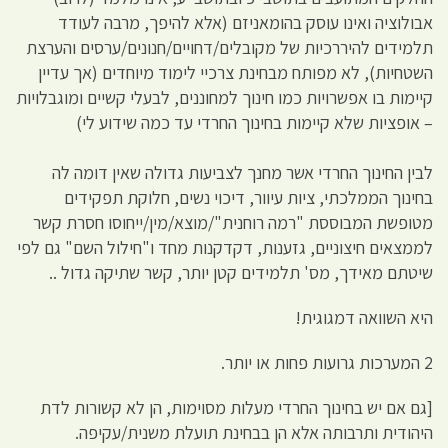
אבולוציה ואינו עוסק בהומאניזם (אלא להיפך, מרבה לעודד
תלמידים להיררכיות של מקובלים/דחויים/חנונים/ערסים והערצת
השטחיות), לא מפותח מבחינת צרכיי לימוד מיוחדים (אך עדיין
קיימות בו אפשרויות כמו חינוך למחוננים, לבעלי קשיים ומוגבלויות
– אופציות שלא קיימות בחינוך החרדי עד כמה שידוע לי)
לבין החינוך החרדי אשר מחנך לצביעות גדולה שאין דומה לה
בחינוך הממלכתי, ציות עיוור, דיכוי נשים, חלוקת תפקידים
מטופשת המבוססת "רמה רוחנית"/מוצא/מין/ייחוסו חסרת קשר
לממצאים חיצוניים, גזענות, דקדקנות מחד ו"חילול השם" גם לפי
שיטתם מאידך, מס' תלמידים קטן יותר, קשר שתיקה גדול ..
היא השוואה דמגוגית!
2 המערכות גרועות פחות או יותר.
[גם אם יש בחינוך החרדי מעלות מסוימות, הן לא קשורות לדת
היהודית ותרבותה אלא הן בבחינת תועלת משנית/עקיפה.