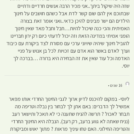
שזה היה שיקול ביתך..אני מכיר הרבה אנשים חרדיים ודתיים
שבתוכם אין להם שום קשר לדת אבל כשהם חושבים על חינוך
הילדים הם ישר מבינים להיכן כדאי..ואני אומר זאת בצורה
האמיתית והכי כנה שיכול להיות…חבל וחבל מאד שאין חינוך
הומני אמיתי במדינה הזאת וזה יכול לדעתי כיום רק ירון חבריינו
להוביל חינוך שיהיה שיויוני ערכי עם מסורת לצד ביקורת עם כיבוד
וערך לאדם באשר הוא אדם עם זכויות לכל בן אנוש על פניי
האדמה וכל עוד שאין את זה הבחירה היא ברורה …בברכה לך
יוסי.
16 שנים •
ליוסי- במקום להיכנס לדיון ארוך לגבי החינוך החרדי אותו מפאר
אמשיל לך הדברים: באם אתן לך לבחור בין נבלה וטריפה מה
תבחר לאכול ? תרשה להניח שתענה כי לא תאכל ותישאר רעב
(נניח שאתה לא גווע ברעב, רק רעב). הנבלה היא החינוך החרדי
והטריפה החילוני. האם טחו עיניך מראות ? מתוך יאוש ומביקורת