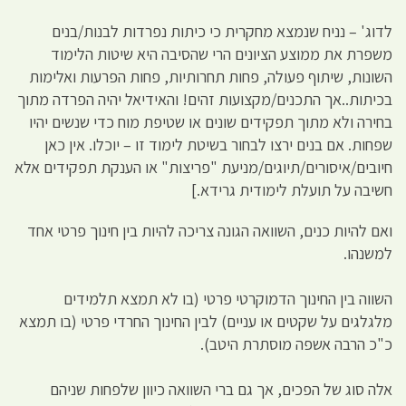
לדוג' – נניח שנמצא מחקרית כי כיתות נפרדות לבנות/בנים
משפרת את ממוצע הציונים הרי שהסיבה היא שיטות הלימוד
השונות, שיתוף פעולה, פחות תחרותיות, פחות הפרעות ואלימות
בכיתות..אך התכנים/מקצועות זהים! והאידיאל יהיה הפרדה מתוך
בחירה ולא מתוך תפקידים שונים או שטיפת מוח כדי שנשים יהיו
שפחות. אם בנים ירצו לבחור בשיטת לימוד זו – יוכלו. אין כאן
חיובים/איסורים/תיוגים/מניעת "פריצות" או הענקת תפקידים אלא
חשיבה על תועלת לימודית גרידא.]
ואם להיות כנים, השוואה הגונה צריכה להיות בין חינוך פרטי אחד
למשנהו.
השווה בין החינוך הדמוקרטי פרטי (בו לא תמצא תלמידים
מלגלגים על שקטים או עניים) לבין החינוך החרדי פרטי (בו תמצא
כ"כ הרבה אשפה מוסתרת היטב).
אלה סוג של הפכים, אך גם ברי השוואה כיוון שלפחות שניהם