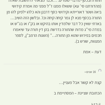
התורה ובכסף מדברי סופרים. …וכבר מצאתי לו תשובת שאלה
(מהדורתנו סי' עא) ששאלו ממנו ז"ל מפני מה אמרת קידושי
ביאה ושטר דאורייתא וקידושי כסף דרבנן והא כלהו ילפינן להו מן
התורה בכסף מנא לן גמר קיחה קיחה וכו'. ובלשון הזה השיב…
בארתי שאין כל דבר שלמדין אותו בהיקש או בק"ו או בג"ש או
במדה מי"ג מדות שהתורה נדרשת בהן דין תורה עד שיאמרו
חכמים בפירוש שהוא מן התורה…" (השגות הרמב"ן, לספר
המצוות, שורש ב).
דעת – אמת
16 שנים •
קצת לא קשור אבל מעניין…
הכתובת שציינת – המסתיימת ב
.k12.il