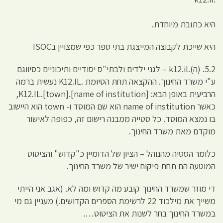
היא כתובת מיוחדת.
היא שייכת לקבוצה המייצגת בתי ספר כפי שמצויין בISOC
5.2. (ה).k12.il – לגני ילדים ולבתי"ס יסודיים ותיכוניים כסיווגם
ע"י משרד החינוך. ההקצאה תחת הסיומת .K12.IL נעשית ברמה
הרביעית באופן הבא: [name of institution].[town].K12.IL,
כאשר name of institution הוא שם המוסד ו- town הוא היישוב
בו נמצא המוסד. כל סטייה ממבנה רישום זה, כפופה לאישור
מוקדם מאת משרד החינוך.
כלומר הסטיה מהנוהל – הציון של הדומיין כ"קדוש" והציטוט
המוטעה הם תחת פיקוח ישיר של משרד החינוך.
די מוזר שמשרד החינוך קובע מה קדוש ומה לא. (אגב אני הייתי
משייך את מילכוד 22 לרשימת הספרים הקדושים.) מעניין גם מי
במשרד החינוך בחר לשנות את הציטוט….