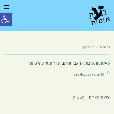
GGLE
ATION
פתח סרגל 
דף הבית
»
Question
שאלות ותשובות
›
האם חגגתם סדר פסח כהלכתו?
10 שנים • iaia dnuoau
יציאת מצרים – מעשיה