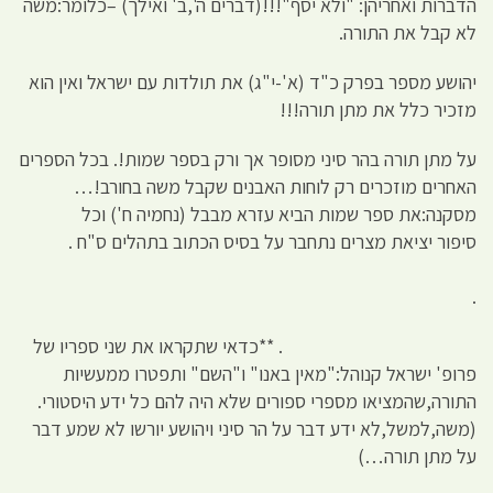
הדברות ואחריהן: "ולא יסף"!!!(דברים ה',ב' ואילך) –כלומר:משה
לא קבל את התורה.
יהושע מספר בפרק כ"ד (א'-י"ג) את תולדות עם ישראל ואין הוא
מזכיר כלל את מתן תורה!!!
על מתן תורה בהר סיני מסופר אך ורק בספר שמות!. בכל הספרים
האחרים מוזכרים רק לוחות האבנים שקבל משה בחורב!…
מסקנה:את ספר שמות הביא עזרא מבבל (נחמיה ח') וכל
סיפור יציאת מצרים נתחבר על בסיס הכתוב בתהלים ס"ח .
.
. **כדאי שתקראו את שני ספריו של
פרופ' ישראל קנוהל:"מאין באנו" ו"השם" ותפטרו ממעשיות
התורה,שהמציאו מספרי ספורים שלא היה להם כל ידע היסטורי.
(משה,למשל,לא ידע דבר על הר סיני ויהושע יורשו לא שמע דבר
על מתן תורה…)