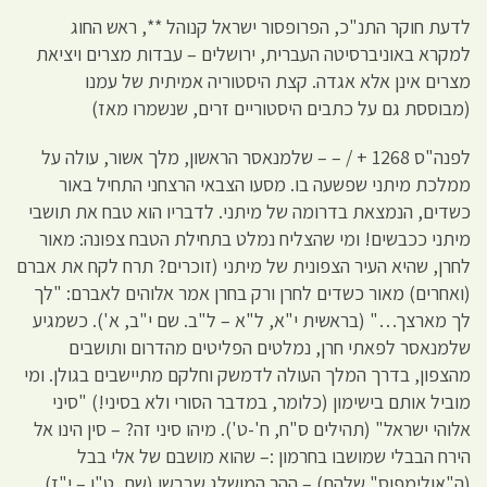
לדעת חוקר התנ"כ, הפרופסור ישראל קנוהל **, ראש החוג
למקרא באוניברסיטה העברית, ירושלים – עבדות מצרים ויציאת
מצרים אינן אלא אגדה. קצת היסטוריה אמיתית של עמנו
(מבוססת גם על כתבים היסטוריים זרים, שנשמרו מאז)
לפנה"ס 1268 + / – – שלמנאסר הראשון, מלך אשור, עולה על
ממלכת מיתני שפשעה בו. מסעו הצבאי הרצחני התחיל באור
כשדים, הנמצאת בדרומה של מיתני. לדבריו הוא טבח את תושבי
מיתני ככבשים! ומי שהצליח נמלט בתחילת הטבח צפונה: מאור
לחרן, שהיא העיר הצפונית של מיתני (זוכרים? תרח לקח את אברם
(ואחרים) מאור כשדים לחרן ורק בחרן אמר אלוהים לאברם: "לך
לך מארצך…" (בראשית י"א, ל"א – ל"ב. שם י"ב, א'). כשמגיע
שלמנאסר לפאתי חרן, נמלטים הפליטים מהדרום ותושבים
מהצפון, בדרך המלך העולה לדמשק וחלקם מתיישבים בגולן. ומי
מוביל אותם בישימון (כלומר, במדבר הסורי ולא בסיני!) "סיני
אלוהי ישראל" (תהילים ס"ח, ח'-ט'). מיהו סיני זה? – סין הינו אל
הירח הבבלי שמושבו בחרמון :– שהוא מושבם של אלי בבל
(ה"אולימפוס" שלהם) – ההר המושלג שבבשן (שם, ט"ו – י"ז).