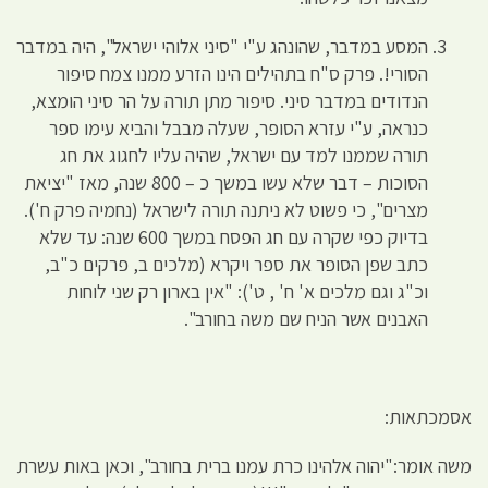
המסע במדבר, שהונהג ע"י "סיני אלוהי ישראל", היה במדבר
הסורי!. פרק ס"ח בתהילים הינו הזרע ממנו צמח סיפור
הנדודים במדבר סיני. סיפור מתן תורה על הר סיני הומצא,
כנראה, ע"י עזרא הסופר, שעלה מבבל והביא עימו ספר
תורה שממנו למד עם ישראל, שהיה עליו לחגוג את חג
הסוכות – דבר שלא עשו במשך כ – 800 שנה, מאז "יציאת
מצרים", כי פשוט לא ניתנה תורה לישראל (נחמיה פרק ח').
בדיוק כפי שקרה עם חג הפסח במשך 600 שנה: עד שלא
כתב שפן הסופר את ספר ויקרא (מלכים ב, פרקים כ"ב,
וכ"ג וגם מלכים א' ח' , ט'): "אין בארון רק שני לוחות
האבנים אשר הניח שם משה בחורב".
אסמכתאות:
משה אומר:"יהוה אלהינו כרת עמנו ברית בחורב", וכאן באות עשרת