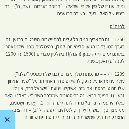
ומיהו עוזרו של סין אלוהי ישראל?- "הרוכב בערבות" (שם, ה') – זה
כינויו של האל "בעל" בשירה הכנענית.
לפנה"ס
1250 – זה התאריך המקובל עלינו להתיישבות השבטים בכנען וזה
בערך המועד בו הגיעו פליטי חרן לגולן, בהימלטם מפני שלמנאסר.
באותם ימים היתה כנען (והגולן!) בשלטון מצריים (1500 עד 1200
לפנה"ס) ואכן בשנת
1209 + / – – מרנפתח מלך מצרים (בנו של רעמסס "שלנו")
עולה עם צבאו על כנען, להשליט סדר באחוזתו. על "שער הנצחון"
שלו חרוט: הרסתי את גזר, אשקלון וינועם "וישראל חרב, אין לו
זרע" (זו הפעם הראשונה בהיסטוריה שמוזכר השם "ישראל"). האם
כאלו היו פני הדברים? נחזור לתהילים ס"ח: 1. "יֶאֱתָיוּ חַשְׁמַנִּים,
מִנִּי מִצְרָיִם; כּוּשׁ תָּרִיץ יָדָיו, לֵאלֹהִים." (פסוק ל"ב) – זה הצבא
המצרי, התוקף, שמשרתים בו גם חיילים סודנים שחורים.