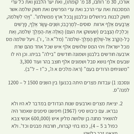
אורכו, 30 מ' רוחבו, 18 מ' קומתו), ואת יער הלבנון ואת כל ערי
המסכנות ואת ערי הרכב ואת ערי הפרשים ואת חשק שלמה אשר
חשק לבנות בירושלים ובלבנון ןבכל ארץ ממשלתו". "וַיְהִי לִשְׁלֹמֹה,
אַרְבָּעִים אֶלֶף ארוות סוּסִים–לְמֶרְכָּבוֹ; וּשְׁנֵים-עָשָׂר אֶלֶף, פָּרָשִׁים
וְכִלְכְּלוּ הַנִּצָּבִים (שעשקו את העם) הָאֵלֶּה אֶת-הַמֶּלֶךְ שְׁלֹמֹה, וְאֵת
כָּל-הַקָּרֵב אֶל-שֻׁלְחַן הַמֶּלֶךְ-שְׁלֹמֹה" (מל"א ה' , ו'). ויעל שלמה מס
מכל ישראל! ויהי המס שלושים אלף איש שכל אחד מהם שרת
ארבעה חודשים בלבנון ושמונה חודשים "בילה" בביתו. וכן היו לו
שבעים אלף נושא סבל ושמונים אלף חוצב בהר ועוד 3,300
"משגיחים הרודים בעם" (ראה מלכים א ה', כ"ז – ל"ב).
ונסכם: 1) עבדות מצרים היתה בכנען! בין השנים 1500 ל – 1200
לפנה"ס.
יציאת מצרים וארבעים שנות הנדודים במדבר לא היו ולא
נבראו. עם כיבוש סיני (1967) חיפשנו סימנים שאמור היה
להשאיר מחנה בן שלושה מליון איש (600,000 אנשי צבא
כפול ב 5 – 4), כמו בתי קברות, חורבות מבנים וכד'. ולא
מצאנו זכר כלשהו.