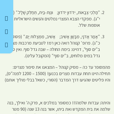
"מַלְכֵי צְבָאוֹת, יִדֹּדוּן יִדֹּדוּן; וּנְוַת-בַּיִת, תְּחַלֵּק שָׁלָל." (פסוק
י"ג). מפקדי הצבא המצרי נמלטים והנשים הישראליות
אוספות שלל.
"אָמַר אֲדֹנָי, מִבָּשָׁן אָשִׁיב; אָשִׁיב, מִמְּצֻלוֹת יָם." (פסוק
כ"ג). פרופ' קנוהל רואה כאן רמז לטביעת מרכבות מצרים
ב"ים סוף", דהיינו: בימת החולה – שבה גדל סוף. ואין סוף
גדל במים מלוחים, ב"ים סוף" (המקובל עלינו).
מהמסופר עד כה – מסיק קנוהל – המצאנו את סיפור מצרים:
תחילה היינו תחת עבדות מצרים בכנען! (1500 – 1200 לפנה"ס),
והיו פליטים שהגיעו דרך המדבר (הסורי, כשאל בבלי מוליך אותם)
והיתה: עבדות שלמה!!! כמסופר במלכים א, פרק ה' ואילך, בנה
שלמה את בית המקדש ואת ביתו, אשר בנה 13 שנה (90 מטר