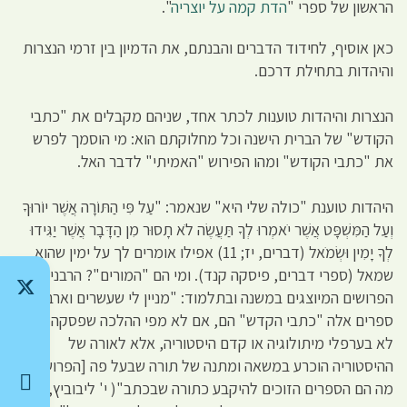
הראשון של ספרי "
הדת קמה על יוצריה
".
כאן אוסיף, לחידוד הדברים והבנתם, את הדמיון בין זרמי הנצרות
והיהדות בתחילת דרכם.
הנצרות והיהדות טוענות לכתר אחד, שניהם מקבלים את "כתבי
הקודש" של הברית הישנה וכל מחלוקתם הוא: מי הוסמך לפרש
את "כתבי הקודש" ומהו הפירוש "האמיתי" לדבר האל.
היהדות טוענת "כולה שלי היא" שנאמר: "עַל פִּי הַתּוֹרָה אֲשֶׁר יוֹרוּךָ
וְעַל הַמִּשְׁפָּט אֲשֶׁר יֹאמְרוּ לְךָ תַּעֲשֶׂה לֹא תָסוּר מִן הַדָּבָר אֲשֶׁר יַגִּידוּ
לְךָ יָמִין וּשְׂמֹאל (דברים, יז; 11) אפילו אומרים לך על ימין שהוא
שמאל (ספרי דברים, פיסקה קנד). ומי הם "המורים"? הרבנים
הפרושים המיוצגים במשנה ובתלמוד: "מניין לי שעשרים וארבע
ספרים אלה "כתבי הקדש" הם, אם לא מפי ההלכה שפסקה כך?
לא בערפלי מיתולוגיה או קדם היסטוריה, אלא לאורה של
ההיסטוריה הוכרע במשאה ומתנה של תורה שבעל פה [הפרושים]
מה הם הספרים הזוכים להיקבע כתורה שבכתב"( י' ליבוביץ,