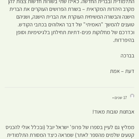
התלמודית ובברית החדשה. כאילו שתי בשורות חדשות צצות להן
מקרב היהדות המקראית – בשורת הפרושים העוקרים את הברית
הישנה והבשורה המשיחית העוקרת את הברית הישנה, ושניהם
טוענים להמשך "האמיתי" של דבר האלוהים בכתבי הקודש.
וכדרכם של מחלוקות פנים-דתיות תחילתן בלגיטימיות וסופן
בהיפרדות.
בברכה
דעת – אמת
17 שנים •
אבחנות טובות מאוד!
ממליץ גם לעיין בספרו של פרופ' ישראל יובל (ובכלל אולי להכניס
קטעים שלמים מהספר לאתר) שמראה כיצד המסורת התלמודית