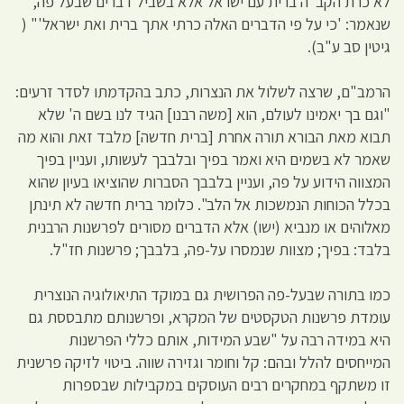
לא כרת הקב"ה ברית עם ישראל אלא בשביל דברים שבעל פה,
שנאמר: 'כי על פי הדברים האלה כרתי אתך ברית ואת ישראל'" (
גיטין סב ע"ב).
הרמב"ם, שרצה לשלול את הנצרות, כתב בהקדמתו לסדר זרעים:
"וגם בך יאמינו לעולם, הוא [משה רבנו] הגיד לנו בשם ה' שלא
תבוא מאת הבורא תורה אחרת [ברית חדשה] מלבד זאת והוא מה
שאמר לא בשמים היא ואמר בפיך ובלבבך לעשותו, ועניין בפיך
המצווה הידוע על פה, ועניין בלבבך הסברות שהוציאו בעיון שהוא
בכלל הכוחות הנמשכות אל הלב". כלומר ברית חדשה לא תינתן
מאלוהים או מנביא (ישו) אלא הדברים מסורים לפרשנות הרבנית
בלבד: בפיך; מצוות שנמסרו על-פה, בלבבך; פרשנות חז"ל.
כמו בתורה שבעל-פה הפרושית גם במוקד התיאולוגיה הנוצרית
עומדת פרשנות הטקסטים של המקרא, ופרשנותם מתבססת גם
היא במידה רבה על "שבע המידות, אותם כללי הפרשנות
המייחסים להלל ובהם: קל וחומר וגזירה שווה. ביטוי לזיקה פרשנית
זו משתקף במחקרים רבים העוסקים במקבילות שבספרות