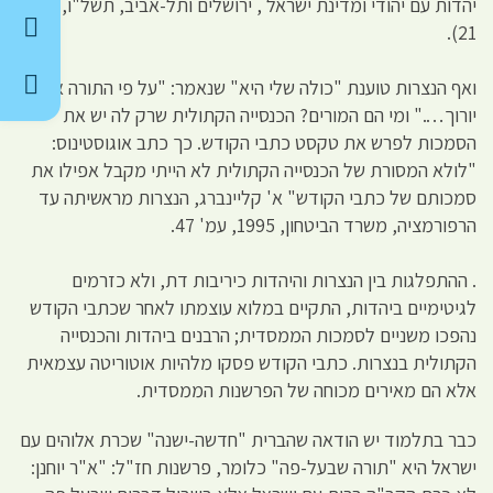
יהדות עם יהודי ומדינת ישראל , ירושלים ותל-אביב, תשל"ו, עמ'
21).
ואף הנצרות טוענת "כולה שלי היא" שנאמר: "על פי התורה אשר
יורוך…." ומי הם המורים? הכנסייה הקתולית שרק לה יש את
הסמכות לפרש את טקסט כתבי הקודש. כך כתב אוגוסטינוס:
"לולא המסורת של הכנסייה הקתולית לא הייתי מקבל אפילו את
סמכותם של כתבי הקודש" א' קליינברג, הנצרות מראשיתה עד
הרפורמציה, משרד הביטחון, 1995, עמ' 47.
. ההתפלגות בין הנצרות והיהדות כיריבות דת, ולא כזרמים
לגיטימיים ביהדות, התקיים במלוא עוצמתו לאחר שכתבי הקודש
נהפכו משניים לסמכות הממסדית; הרבנים ביהדות והכנסייה
הקתולית בנצרות. כתבי הקודש פסקו מלהיות אוטוריטה עצמאית
אלא הם מאירים מכוחה של הפרשנות הממסדית.
כבר בתלמוד יש הודאה שהברית "חדשה-ישנה" שכרת אלוהים עם
ישראל היא "תורה שבעל-פה" כלומר, פרשנות חז"ל: "א"ר יוחנן: