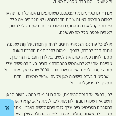
ולא יועילו – לנו הדת מפריעה מאוד.
אם הייתם מקיימים את עצמכם, משתתפים בהגנה על המדינה או
לפחות תורמים באיזה שירות התנדבותי, ולא מכריחים את כלל
הציבור לקבל את התנהגותכם האובססיבית, באמת שלי לפחות
לא היה אכפת כלל מה מעשיכם.
אולם כל עוד אני ושכמותי חייבים להחזיק חבורת עלוקות שאיננה
נותנת דבר לחברה, להפך – מנסה להכריח את החברה השונה
ממנה להיות כמוה, מתנהגת לנשים כאילו הן חפצים חסרי ערך,
מחייבת אותי לא להשתמש בתחבורה ציבורית בעיר החופשית שלי
מנסה למכור לי את השטות שהוכחה כ 2000 שנה כשקר אחד גדול
– שהלימוד בע"פ בישיבות מגן על עם ישראל ממשהו – הדת
תמשיך להפריע לי ובגדול.
לכן, רפאל אל תנסה להיתמם, אתה חוזר מידי כמה שבועות לכאן,
רושם איזו שטות ומנסה להראות ליברל, אתה לא, קראתי את
ההסברים הפרימיטיביים שלך לגבי היחס לנשים בעבר – אתה
מסביר לנו שאתה מחליט מה טוב לאשה וההחלטה שלך היא