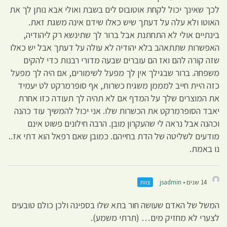
לכך שאינך יכול לקחת אוטובוס לים בשבת ואולי אבא נותן לך את
האוטו ולא עלה על דעתך שיש כאלו שידם אינה משגת זאת.
בינתיים אולי לא התחתנת אבל ברור לך שתינשא רק ליהודיה,
האפשרות שתתאהב בלא יהודיה לא עולה על דעתך אבל יש כאלו
שזה קורה להם ואז הם עוברים שבעה מדורי רבנות כדי להקים
משפחה. ברור שבגילך אין לך מפעל לשימורים, אם היה לך מפעל
כזה היית חייב למממן משגיח כשרות, אף סופרמרקט לט יעמיד
את המוצרים שלך על המדף אם לא תהיה לך תעודה כזו אחרת
יאבד הסופרמרקט את הכשרות שלו. אני יכול להמשיך עוד כהנה
וכהנה אבל נראה לי שהעקרון מובן. הרבה חילונים פשוט אינם
מודעים לשליטה של הדת בחייהם. כמובן שאם רפאל הוא דתי אז..
נו באמת.
14 שנים •
jsadmin
צוות
המשל של האדם שעושה חור בתא שלו בספינה ולכן כולם טובעים
לצערי לא מחזיק מים… (תרתי משמע).