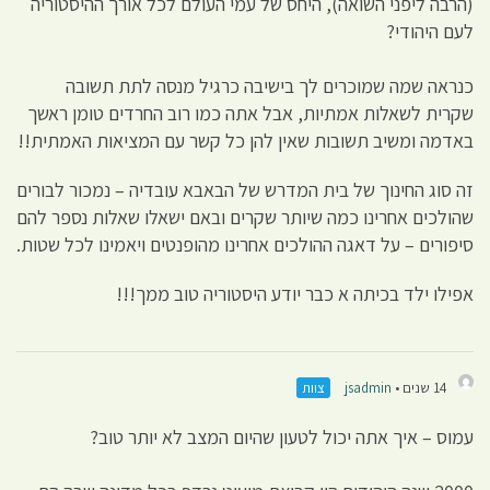
(הרבה ליפני השואה), היחס של עמי העולם לכל אורך ההיסטוריה
לעם היהודי?
כנראה שמה שמוכרים לך בישיבה כרגיל מנסה לתת תשובה
שקרית לשאלות אמתיות, אבל אתה כמו רוב החרדים טומן ראשך
באדמה ומשיב תשובות שאין להן כל קשר עם המציאות האמתית!!
זה סוג החינוך של בית המדרש של הבאבא עובדיה – נמכור לבורים
שהולכים אחרינו כמה שיותר שקרים ובאם ישאלו שאלות נספר להם
סיפורים – על דאגה ההולכים אחרינו מהופנטים ויאמינו לכל שטות.
אפילו ילד בכיתה א כבר יודע היסטוריה טוב ממך!!!
14 שנים •
jsadmin
צוות
עמוס – איך אתה יכול לטעון שהיום המצב לא יותר טוב?