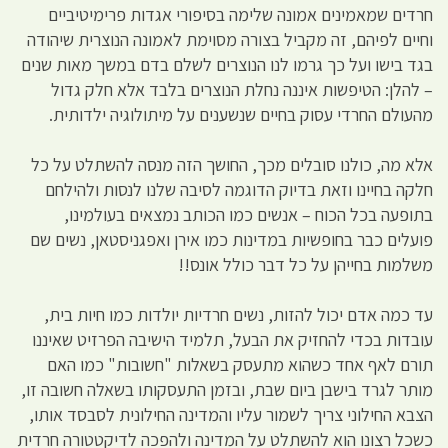
חרדים שמאמינים אמונה שלימה בסיפורי אגדות פרימיטיביים
וחיים לפיהם, זה מקביל בצורה מסוימת לאמונה הנוצרית שיהודה
בגד בישו ועל כך גרמו לנו הנוצרים לשלם בדם במשך מאות שנים
– להלן: הטיפשות איננה נחלת הנוצרים בלבד אלא חלק גדול
מהעולם החרדי עסוק בחיים שנשענים על מיתולוגיה ילדותית.
אלא מה, כולנו סובלים מכך, החושך הזה מנסה להשתלט על כל
חלקה בחיינו וזאת בדיוק הדוגמה לסיבה שלנו לנסות ולהילחם
בתופעה בכל הכוח – אנשים כמו הכותב נמצאים בעולמינו,
פועלים כבר בחופשיות במדינות כמו אירן ואפגניסטאן, נשים שם
משלמות בחייהן על כל דבר כולל אונס!!
עד כמה אדם יכול להזות, נשים חרדיות יולדות כמו חיות בית,
עובדות בכדי להחזיק את הבעל, תלמיד הישיבה הפרזיט שאיננו
תורם לאף אחד כשהוא מתעסק בשאלות "חשובות" כמו האם
מותר לגרד בישבן ביום שבת, ובזמן התעסקותו בשאלה חשובה זו,
הצבא החילוני צריך לשמור עליו והמדינה החילונית לסבסד אותו,
כשכל רצונו הוא להשתלט על המדינה ולהפכה לדיקטטורה חרדית