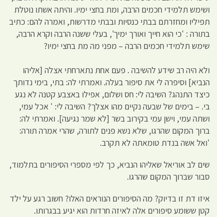
ושימש תלמידי חכמים הרבה, ומת בחצי ימיו. והיתה אשתו נוטלת
תפיליו ומחזרתם בבתי כנסיות ובבתי מדרשות, ואמרה להם: כתיב
בתורה : 'כי הוא חייך ואורך ימיך', בעלי ששנה הרבה וקרא הרבה,
שימש תלמידי חכמים הרבה – מפני מה מת בחצי ימיו?
ולא היה רב שידע להשיבה . פעם אחת נתארחתי אצלה [אליהו
הנביא] וסיפרה לי את סיפור בעלה. ואמרתי לה: בתי, בימי נדותך
כיצד התנהג? השיבה לי: חס ושלום, אפילו באצבע קטנה לא נגע
בי. – בימים של שבעה נקיים מהו אצלך? השיבה לי: ' אכל עמי,
ושתה עמי, וישן עמי בקירוב בשר [לא שמר נגיעה]. ואמרתי לה:
ברוך המקום שהרגו, שלא נשא פנים לתורה, שהרי אמרה תורה:
'ואל אשה בנדת טומאתה לא תקרב.
שים לב אוריאל שאליהו הנביא, כך לפי מספרי הסיפורים בתלמוד,
סבור שברוך המקום שהרגו.
איזו דת זו בדיוק? מה הסיפורים הנוראים האלו? חשוב רגע על ילד
קטן ששומע סיפורים אלה לאיזה חרדות הוא יגיע בבגרותו.