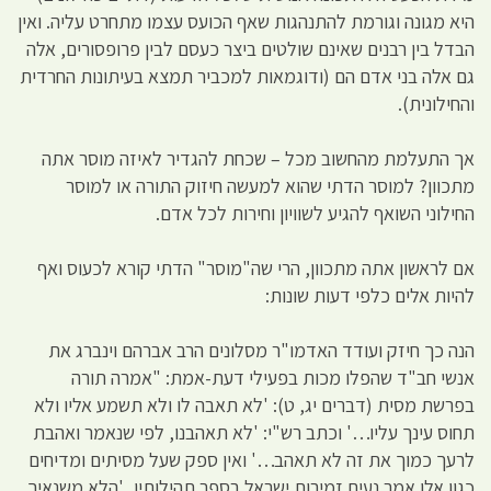
היא מגונה וגורמת להתנהגות שאף הכועס עצמו מתחרט עליה. ואין
הבדל בין רבנים שאינם שולטים ביצר כעסם לבין פרופסורים, אלה
גם אלה בני אדם הם (ודוגמאות למכביר תמצא בעיתונות החרדית
והחילונית).
אך התעלמת מהחשוב מכל – שכחת להגדיר לאיזה מוסר אתה
מתכוון? למוסר הדתי שהוא למעשה חיזוק התורה או למוסר
החילוני השואף להגיע לשוויון וחירות לכל אדם.
אם לראשון אתה מתכוון, הרי שה"מוסר" הדתי קורא לכעוס ואף
להיות אלים כלפי דעות שונות:
הנה כך חיזק ועודד האדמו"ר מסלונים הרב אברהם וינברג את
אנשי חב"ד שהפלו מכות בפעילי דעת-אמת: "אמרה תורה
בפרשת מסית (דברים יג, ט): 'לא תאבה לו ולא תשמע אליו ולא
תחוס עינך עליו…' וכתב רש"י: 'לא תאהבנו, לפי שנאמר ואהבת
לרעך כמוך את זה לא תאהב…' ואין ספק שעל מסיתים ומדיחים
כגון אלו אמר נעים זמירות ישראל בספר תהילותיו, 'הלא משנאיך