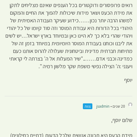
רואים פרופסורים ודוקטורים בכל הענפים שאינם מצליחים לתקן
את מידת הכעס ושאר מידות שיכולות להפוך את החיים והמקום
למשהו הרבה יותר נכון……כידוע שעיקר העבודה האמיתית של
היהודי בכל הדורות היא עבודת המוסר וזה סוד קיומו של כל יהודי
ויהודי שהרי בלא כך לא היינו כאן ובמיוחד בארץ ישראל…יש לשים
את ליבנו וכוחנו בעבודת המוסר היומיומית במיוחד בזמן זה של
מתיחות חברתית מדינית וביטחונית שעלולה להרוס אותנו כעם
כמדינה וכבני אדם…….."שיר המעלות אל ה' בצרתה לי קראתי
ויענני :ה' הצילה נפשי משפת שקר מלשון רמיה ".
יוסף
20 שנים •
jsadmin
צוות
שלום יוסף,
מידת הכעס היא תכונה אנושית שלכל הדעות (דתיים כחילונים)