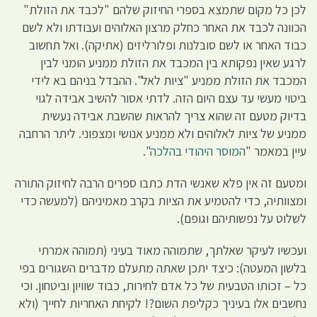
לכן כל מקום שתמצא בספרי החיזוק שלהם "לכבד את הזולת"
הכוונה לכבד את האחר כחלק מרצון האלוהים ועבודתו ולא לשם
כבוד האחר או לשם סובלנות ופלורליזים (אתיקה). ואל תחשוב
לרגע שאין נפקותא בין המכבד את הזולת ממניע הומני לבין
המכבד את הזולת ממניע "ציות לאל". ההבדל בניהם בא לידי
ביטוי מעשי עד עצם היום הזה. לדתי אסור להשיב אבידה לגוי
בדיוק מטעם זה שהוא צריך להראות שהשבת אבידה נעשית
ממניע של ציות לאלוהים ולא ממניע אנושי ומצפוני. ליתר הרחבה
עיין במאמר "
המוסר היהודי בהלכה
".
ומטעם זה אין פלא שאנשי הדת כתבו ספרים הרבה לחיזוק התורה
ומצוותיה, כדי להטמיע את הציות בקרב מאמיניהם (למעשה כדי
לשלוט על נפשותיהם וגופם).
ועכשיו לעיקר שאלתך, שתמוהה מאוד בעיני (תמוהה אמרתי
בלשון המעטה): כיצד יתכן שאתה מתעלם מדברים השגורים בפי
כל – זכותו הטבעית של כל אדם לחירות, כבוד שוויון וביטחון. וכי
נחשבים אלו בעיניך כקליפת השום?! לקיחת האחריות לחייך (ולא