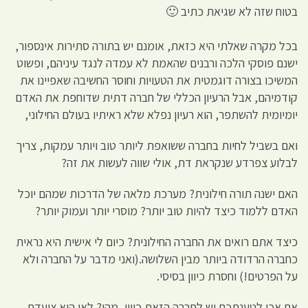
בטוח שזה לא שגיאת כתיב 🙂
בכל מקרה שאלתי היא כזאת, אומנם יש בתורה סתירות אינספור,
ישנם פוסקי הלכה ורבנים שהאמת לא עמדה לנגד עיניהם, ופשוט
המשיכו בצורה דוגמטית את הטעויות וחוסר החשיבה שאפיינו את
קודמיהם, אבל הרעיון הכללי של חברה דתית שדוחפת את האדם
יומיומית להשתפר, הוא רעיון נפלא שלא ראיתיו בעולם החילוני,
ואם בשביל לחיות בחברה ששואפת ליותר טוב ויותר עמקות, צריך
לבלוע צפרדע שנקראת דת, אולי שווה לעשות את זה?
האם ישנה תורה חילונית? מערכת מלאה של הדרכות שמהם יוכל
האדם ללמוד כיצד להיות טוב יותר? מוסרי יותר ועמוק יותר?
כיצד אתם רואים את החברה החילונית? כיום לי אישית היא נראית
כחברה הרדודה ביותר מבין השלושה.(ואני מדבר על החברה ולא
על הפרטים!) וחסרת כיוון בסיסי.
אם אכן לטענתכם יש לחברה הזאת כיוון, מהו? לאן היא צועדת