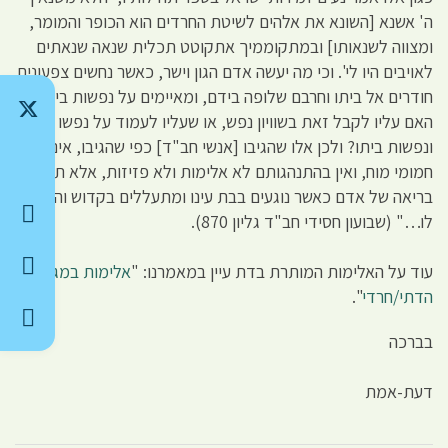
ה' אשנא [השונא את אלהים לשיטת החרדים הוא הכופר והמומר,
ומצווה לשנאותו] ובמתקוממיך אתקוטט תכלית שנאה שנאתים
לאויבים היו לי'. וכי מה יעשה אדם הגון וישר, כאשר נחשים צפעונים
חודרים אל ביתו וחרבם שלופה בידם, ומאיימים על נפשות ביתו,
האם עליו לקבל זאת בשוויון נפש, או שעליו לעמוד על נפשו
ונפשות ביתו? ולכן אלו שהגיבו [אנשי חב"ד] כפי שהגיבו, אינם
חמומי מוח, ואין בהתנהגותם לא אלימות ולא פזיזות, אלא תגובה
בריאה של אדם כאשר נוגעים בבת עינו ומתעללים בקדוש והיקר
לו…" (שבועון חסידי חב"ד גליון 870).
עוד על האלימות המותרת בדת עיין במאמרנו: "
אלימות במגזר
הדתי/חרדי
".
בברכה
דעת-אמת