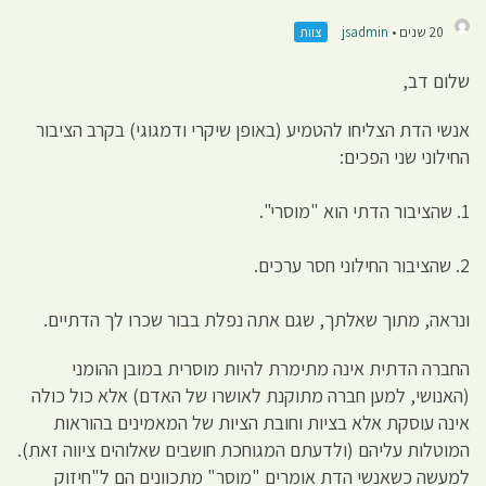
20 שנים •
jsadmin
צוות
שלום דב,
אנשי הדת הצליחו להטמיע (באופן שיקרי ודמגוגי) בקרב הציבור
החילוני שני הפכים:
1. שהציבור הדתי הוא "מוסרי".
2. שהציבור החילוני חסר ערכים.
ונראה, מתוך שאלתך, שגם אתה נפלת בבור שכרו לך הדתיים.
החברה הדתית אינה מתימרת להיות מוסרית במובן ההומני
(האנושי, למען חברה מתוקנת לאושרו של האדם) אלא כול כולה
אינה עוסקת אלא בציות וחובת הציות של המאמינים בהוראות
המוטלות עליהם (ולדעתם המגוחכת חושבים שאלוהים ציווה זאת).
למעשה כשאנשי הדת אומרים "מוסר" מתכוונים הם ל"חיזוק