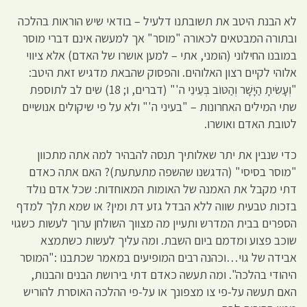
לא הבנת היטב את תשובתנו דלעיל – בודאי שיש הוראות בהלכה
ובתורה המבטאים לכאורה "מוסר" אך למעשה אינם דברי מוסר
במובנו החילוני (הומני, אתי – למען אושרו של האדם) אלא ציווי
אלוהי לקיים רצון האלוהים. והפסוק שהבאת מדגיש זאת היטב:
"וְעָשִׂיתָ הַיָּשָׁר וְהַטּוֹב בְּעֵינֵי ה'" (דברים, ו; 18) שים לב לתוספת
שתי המילים האחרונות – "בעיני ה'" ולא על פי שיקולים אנושיים
לטובת האדם ואושרו.
כדי שנבין את יתר שאלותיך תנסה להבהיר למה אתה מתכוון
"מוסר בסיסי" (הדגשנו שהשפה מתעתעת)? האם אתה כאדם
דתי מקבל את האמנה של האומות המאוחדות: שכל אדם נולד
בזכות טבעית שווה ללא הבדל גזע דת ומין? או שמא תלך למדף
הספרים בבית המדרש ותעיין מה מצווך השולחן ערוך לעשות כשגוי
שוכב פצוע ומדמם ביום השבת. ומה עליך לעשות כשתמצא
אבידה של גוי…וכהנה רבים המופיעים במאמר שכתבנו :"המוסר
היהודי בהלכה". ומה תעשה כאדם דתי בירושת הבנים והבנות,
האם תעשה על-פי צו מצפונך או על-פי ההלכה האוסרת להוריש