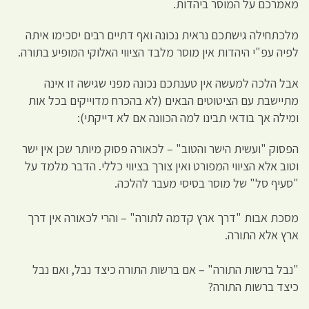
מאמרכם על המוסר ביהדות.
מלכתחילה גישתכם נראית נכונה ואף דתיים רבים יסכימו איתה
לפיה עפ"י היהדות אין מוסר מלבד הציווי האלוקי המופיע בתורה.
אבל הלכה למעשה אין טענתכם נכונה מפני שגישה זו אינה
מתיישבת עם הציטוטים הבאים (לא בהכרח מדוייקים בכל אות
ומילה אך בודאי תבינו למה הכוונה אם לא דייקתי):
הפסוק "ועשית הישר והטוב" – לכאורה פסוק מיותר שכן אין ישר
וטוב אלא הציווי המפורט ואין צורך בציווי כללי. הדבר מלמד על
"סעיף סל" של מוסר בסיסי מעבר להלכה.
מסכת אבות "דרך ארץ קדמה לתורה" – והרי לכאורה אין דרך
ארץ אלא התורה.
"נבל ברשות התורה" – אם ברשות התורה כיצד נבל, ואם נבל
כיצד ברשות התורה?