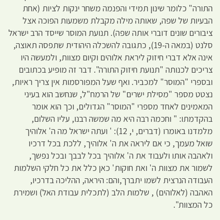
התורה" כלומר שינון תמידי והפנמה משחר ינקות לציות (אחת
הבעיות של שפה, שאותה מילה מקבלת משמעות הפוכה אצל
ציבורים שונים דוברי אותה שפה). תנועת המוסר שייסד הרב ישראל
סלנט (במאה ה-19), כתגובה להשכלה היהודית שתפסה תאוצה,
אינה אלא דברי חיזוק ליראת אלוהים וקיום מצוות, ולמעשה היו
צריכים לכנותה "תנועת חיזוק התורה". דבר זה מופיע בכתובים
ובספרי "המוסר" למכביר. ואף שעל המפורסמות אין צריך ראיות,
נצטט מספר "מסילת ישרים" של הרמח"ל, שנחשב הוא בעיני
המאמינים לאחד מספרי "המוסר" הגדולים, וכך הוא אומר
בהקדמתו: " וחכמה רבה היא מה שמשה רבנו, עליו השלום,
מלמדנו באומרו (דברים, י, 12): ' ועתה ישראל מה ה' אלוהיך
שואל מעמך, כי אם ליראה את ה' אלוהיך, ללכת בכל דרכיו
ולאהבה אותו ולעבוד את ה' אלוהיך בכל לבבך ובכל נפשך,
לשמור את מצוות ה' ואת חוקות' כאן כלל את כל חלקי השלמות
העבודה הנרצית לשמו יתברך,והם: היראה, ההליכה בדרכיו,
האהבה (לאלוהים) , שלמות הלב (לתכלית עבודת האל) ושמירת
כל המצוות".