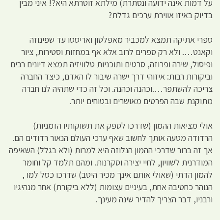
על דמות אינה ידועה ונסתרת) מילתא זוטרתא היא?! איני מבין
בדיוק באיזו אווירת ערכים גדלת?
ספרי אתיקה תמצא למכביר מאפלטון ואריסטו עד שפינוזה
וקאנט…. ולא רק ספרים לרוב אלא אף במחזות וסטירות, ציור
ופיסול, שירה ופרוזה, סרטים ותוכניות טלוויזיה תמצא דיונים רבים
וביקורות רבות: איזוהי דרך ישרה שיבור לו האדם, כיצד החברה
צריכה להשתפר….וכהנה וכהנה. וכל זה כדי שתהיה לנו חברה
מתוקנת שבה הפרטים מאושרים ובטוחים יותר.
אולי מציאות ההמון (שדרכו לספק את תשוקותיו הזמניות)
הרדודה מטעה אותך לחשוב שאף ערכי העולם הנאור רדודים הם.
אך זה ברור שדרכי ההמון הנלוזה היא למרות (ולא בגלל) השאיפה
המודרנית לשוויון, לחיי יצירה וסקרנות. ומהם תלמד קל וחומר
להמון הדתי (שאולי אותם אינך מכיר היטב) שדרכו כסל למו ,
הנוהר כחטיבה אחת, בעיניים עצומות (ללא ביקורת) אחר מנהיגיו
ורבניו, דבר הצריך להדיר שינה מעינך.